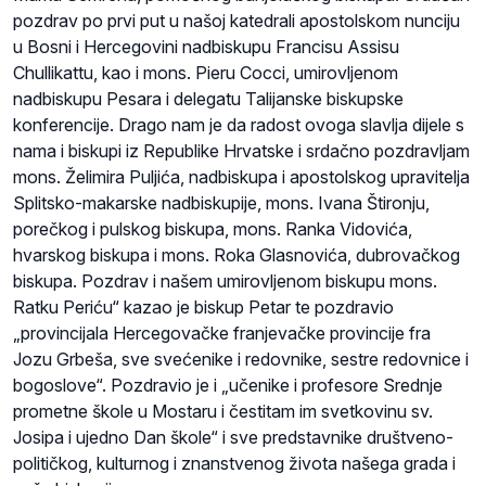
pozdrav po prvi put u našoj katedrali apostolskom nunciju
u Bosni i Hercegovini nadbiskupu Francisu Assisu
Chullikattu, kao i mons. Pieru Cocci, umirovljenom
nadbiskupu Pesara i delegatu Talijanske biskupske
konferencije. Drago nam je da radost ovoga slavlja dijele s
nama i biskupi iz Republike Hrvatske i srdačno pozdravljam
mons. Želimira Puljića, nadbiskupa i apostolskog upravitelja
Splitsko-makarske nadbiskupije, mons. Ivana Štironju,
porečkog i pulskog biskupa, mons. Ranka Vidovića,
hvarskog biskupa i mons. Roka Glasnovića, dubrovačkog
biskupa. Pozdrav i našem umirovljenom biskupu mons.
Ratku Periću“ kazao je biskup Petar te pozdravio
„provincijala Hercegovačke franjevačke provincije fra
Jozu Grbeša, sve svećenike i redovnike, sestre redovnice i
bogoslove“. Pozdravio je i „učenike i profesore Srednje
prometne škole u Mostaru i čestitam im svetkovinu sv.
Josipa i ujedno Dan škole“ i sve predstavnike društveno-
političkog, kulturnog i znanstvenog života našega grada i