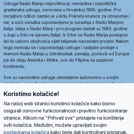
Udruga Radio Marija neprofitna je, nevladina i nepolitička
građanska udruga, osnovana u Hrvatskoj 1995. godine. Prvi
inicijativni odbor nastao je u krilu Pokreta krunice za obraćenje i
mir, a uoči osnutka uspostavljena je suradnja s Radio Marijom
Italije. Ideja o Radio Mariji i prvi program nastali su 1983. godine
u župi u Erbi na sjeveru Italije. Iz Erbe se Radio Marija postupno
širi te uskoro obuhvaća cijeli talijanski nacionalni prostor. Nakon
toga osnivaju se i uspostavljaju udruge i radijske postaje s
imenom Radio Marija u četrdesetak zemalja, počevši od Europe
pa do obiju Amerika i Afrike, sve do Filipina na azijskom
kontinentu.
Sve su nacionalne udruge utemeljene autonomno u svojim
zemljama, a međusobna su povezane preko krovne udruge
pod nazivom Svjetska obitelj Radio Marije (World Family of
Koristimo kolačiće!
Radio Maria). Svjetsku obitelj utemeljilo je sedam članica, među
kojima je i hrvatska Udruga Radio Marija.
Na našoj web stranici koristimo kolačiće kako bismo
osigurali osnovne funkcionalnosti i pravilno funkcioniranje
stranice. Klikom na "Prihvati sve" pristajete na korištenje
svih kolačića. Međutim, možete upravljati svojim
O nama
Radio
Program
Volonteri
Prijatelji
Kontakt
Pravila privatnosti
postavkama kolačića
kako biste dali kontrolirani pristanak.