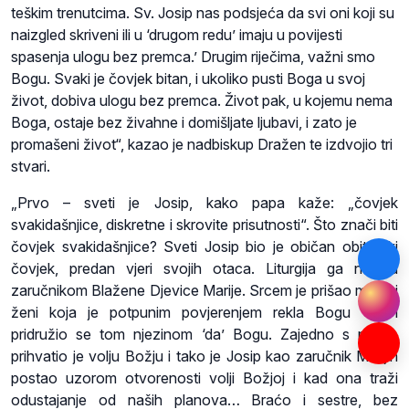
teškim trenutcima. Sv. Josip nas podsjeća da svi oni koji su
naizgled skriveni ili u ‘drugom redu’ imaju u povijesti
spasenja ulogu bez premca.’ Drugim riječima, važni smo
Bogu. Svaki je čovjek bitan, i ukoliko pusti Boga u svoj
život, dobiva ulogu bez premca. Život pak, u kojemu nema
Boga, ostaje bez živahne i domišljate ljubavi, i zato je
promašeni život“, kazao je nadbiskup Dražen te izdvojio tri
stvari.
„Prvo – sveti je Josip, kako papa kaže: „čovjek
svakidašnjice, diskretne i skrovite prisutnosti“. Što znači biti
čovjek svakidašnjice? Sveti Josip bio je običan obiteljski
čovjek, predan vjeri svojih otaca. Liturgija ga naziva
zaručnikom Blažene Djevice Marije. Srcem je prišao mladoj
ženi koja je potpunim povjerenjem rekla Bogu ‘da’ i
pridružio se tom njezinom ‘da’ Bogu. Zajedno s njome
prihvatio je volju Božju i tako je Josip kao zaručnik Marijin
postao uzorom otvorenosti volji Božjoj i kad ona traži
odustajanje od naših planova… Braćo i sestre, bez