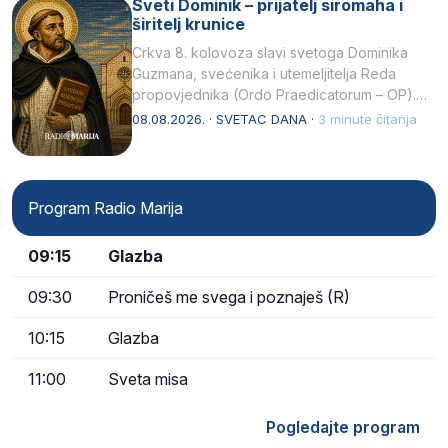
Sveti Dominik – prijatelj siromaha i
širitelj krunice
Crkva 8. kolovoza slavi svetoga Dominika
Guzmana, svećenika i utemeljitelja Reda
propovjednika (Ordo Praedicatorum – OP).
Svojim životom, dubokom ljubavlju prema
08.08.2026. · SVETAC DANA ·
3 minute čitanja
Kristu…
Program Radio Marija
09:15
Glazba
09:30
Proničeš me svega i poznaješ (R)
10:15
Glazba
11:00
Sveta misa
Pogledajte program