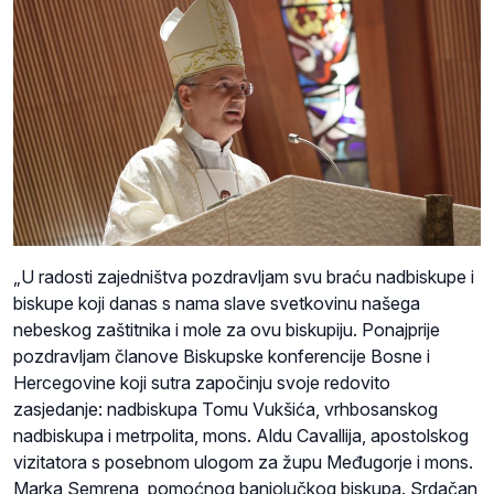
„U radosti zajedništva pozdravljam svu braću nadbiskupe i
biskupe koji danas s nama slave svetkovinu našega
nebeskog zaštitnika i mole za ovu biskupiju. Ponajprije
pozdravljam članove Biskupske konferencije Bosne i
Hercegovine koji sutra započinju svoje redovito
zasjedanje: nadbiskupa Tomu Vukšića, vrhbosanskog
nadbiskupa i metrpolita, mons. Aldu Cavallija, apostolskog
vizitatora s posebnom ulogom za župu Međugorje i mons.
Marka Semrena, pomoćnog banjolučkog biskupa. Srdačan