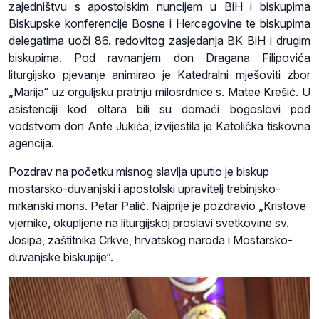
zajedništvu s apostolskim nuncijem u BiH i biskupima
Biskupske konferencije Bosne i Hercegovine te biskupima
delegatima uoči 86. redovitog zasjedanja BK BiH i drugim
biskupima. Pod ravnanjem don Dragana Filipovića
liturgijsko pjevanje animirao je Katedralni mješoviti zbor
„Marija“ uz orguljsku pratnju milosrdnice s. Matee Krešić. U
asistenciji kod oltara bili su domaći bogoslovi pod
vodstvom don Ante Jukića, izvijestila je Katolička tiskovna
agencija.
Pozdrav na početku misnog slavlja uputio je biskup
mostarsko-duvanjski i apostolski upravitelj trebinjsko-
mrkanski mons. Petar Palić. Najprije je pozdravio „Kristove
vjernike, okupljene na liturgijskoj proslavi svetkovine sv.
Josipa, zaštitnika Crkve, hrvatskog naroda i Mostarsko-
duvanjske biskupije“.