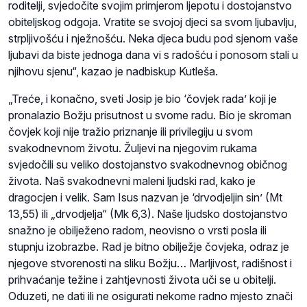
roditelji, svjedočite svojim primjerom ljepotu i dostojanstvo
obiteljskog odgoja. Vratite se svojoj djeci sa svom ljubavlju,
strpljivošću i nježnošću. Neka djeca budu pod sjenom vaše
ljubavi da biste jednoga dana vi s radošću i ponosom stali u
njihovu sjenu“, kazao je nadbiskup Kutleša.
„Treće, i konačno, sveti Josip je bio ‘čovjek rada’ koji je
pronalazio Božju prisutnost u svome radu. Bio je skroman
čovjek koji nije tražio priznanje ili privilegiju u svom
svakodnevnom životu. Žuljevi na njegovim rukama
svjedočili su veliko dostojanstvo svakodnevnog običnog
života. Naš svakodnevni maleni ljudski rad, kako je
dragocjen i velik. Sam Isus nazvan je ‘drvodjeljin sin’ (Mt
13,55) ili „drvodjelja“ (Mk 6,3). Naše ljudsko dostojanstvo
snažno je obilježeno radom, neovisno o vrsti posla ili
stupnju izobrazbe. Rad je bitno obilježje čovjeka, odraz je
njegove stvorenosti na sliku Božju… Marljivost, radišnost i
prihvaćanje težine i zahtjevnosti života uči se u obitelji.
Oduzeti, ne dati ili ne osigurati nekome radno mjesto znači