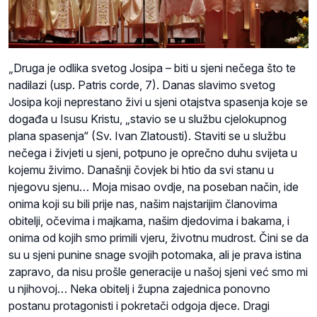
„Druga je odlika svetog Josipa – biti u sjeni nečega što te
nadilazi (usp. Patris corde, 7). Danas slavimo svetog
Josipa koji neprestano živi u sjeni otajstva spasenja koje se
događa u Isusu Kristu, „stavio se u službu cjelokupnog
plana spasenja“ (Sv. Ivan Zlatousti). Staviti se u službu
nečega i živjeti u sjeni, potpuno je oprečno duhu svijeta u
kojemu živimo. Današnji čovjek bi htio da svi stanu u
njegovu sjenu… Moja misao ovdje, na poseban način, ide
onima koji su bili prije nas, našim najstarijim članovima
obitelji, očevima i majkama, našim djedovima i bakama, i
onima od kojih smo primili vjeru, životnu mudrost. Čini se da
su u sjeni punine snage svojih potomaka, ali je prava istina
zapravo, da nisu prošle generacije u našoj sjeni već smo mi
u njihovoj… Neka obitelj i župna zajednica ponovno
postanu protagonisti i pokretači odgoja djece. Dragi