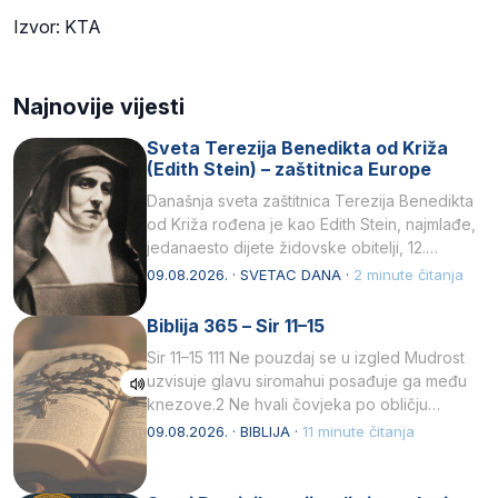
Izvor: KTA
Najnovije vijesti
Sveta Terezija Benedikta od Križa
(Edith Stein) – zaštitnica Europe
Današnja sveta zaštitnica Terezija Benedikta
od Križa rođena je kao Edith Stein, najmlađe,
jedanaesto dijete židovske obitelji, 12.
listopada 1891, u Wrocławu…
09.08.2026. · SVETAC DANA ·
2 minute čitanja
Biblija 365 – Sir 11–15
Sir 11–15 111 Ne pouzdaj se u izgled Mudrost
uzvisuje glavu siromahui posađuje ga među
knezove.2 Ne hvali čovjeka po obličju
njegovui…
09.08.2026. · BIBLIJA ·
11 minute čitanja