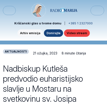
Skip to content
Skip to footer
Menu
Kršćanski glas u tvome domu
|
+385 1 2327000
Arhiv emisija
Donirajte
Video stream
AKTUALNOSTI
21 ožujka, 2023
8 minute čitanja
Nadbiskup Kutleša
predvodio euharistijsko
slavlje u Mostaru na
svetkovinu sv. Josipa