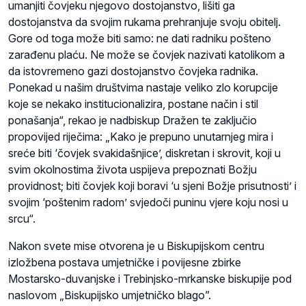
umanjiti čovjeku njegovo dostojanstvo, lišiti ga
dostojanstva da svojim rukama prehranjuje svoju obitelj.
Gore od toga može biti samo: ne dati radniku pošteno
zarađenu plaću. Ne može se čovjek nazivati katolikom a
da istovremeno gazi dostojanstvo čovjeka radnika.
Ponekad u našim društvima nastaje veliko zlo korupcije
koje se nekako institucionalizira, postane način i stil
ponašanja“, rekao je nadbiskup Dražen te zaključio
propovijed riječima: „Kako je prepuno unutarnjeg mira i
sreće biti ‘čovjek svakidašnjice’, diskretan i skrovit, koji u
svim okolnostima života uspijeva prepoznati Božju
providnost; biti čovjek koji boravi ‘u sjeni Božje prisutnosti’ i
svojim ‘poštenim radom’ svjedoči puninu vjere koju nosi u
srcu“.
Nakon svete mise otvorena je u Biskupijskom centru
izložbena postava umjetničke i povijesne zbirke
Mostarsko-duvanjske i Trebinjsko-mrkanske biskupije pod
naslovom „Biskupijsko umjetničko blago”.