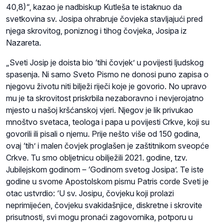
40,8)“, kazao je nadbiskup Kutleša te istaknuo da
svetkovina sv. Josipa ohrabruje čovjeka stavljajući pred
njega skrovitog, poniznog i tihog čovjeka, Josipa iz
Nazareta.
„Sveti Josip je doista bio ‘tihi čovjek’ u povijesti ljudskog
spasenja. Ni samo Sveto Pismo ne donosi puno zapisa o
njegovu životu niti bilježi riječi koje je govorio. No upravo
mu je ta skrovitost priskrbila nezaboravno i nevjerojatno
mjesto u našoj kršćanskoj vjeri. Njegov je lik privukao
mnoštvo svetaca, teologa i papa u povijesti Crkve, koji su
govorili ili pisali o njemu. Prije nešto više od 150 godina,
ovaj ‘tih’ i malen čovjek proglašen je zaštitnikom sveopće
Crkve. Tu smo obljetnicu obilježili 2021. godine, tzv.
Jubilejskom godinom – ‘Godinom svetog Josipa’. Te iste
godine u svome Apostolskom pismu Patris corde Sveti je
otac ustvrdio: ‘U sv. Josipu, čovjeku koji prolazi
neprimijećen, čovjeku svakidašnjice, diskretne i skrovite
prisutnosti, svi mogu pronaći zagovornika, potporu u