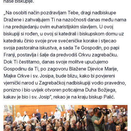
naše biskupije.
„Na osobiti način pozdravljam Tebe, dragi nadbiskupe
Dražene i zahvaljujem Ti na nazočnosti danas među nama
i na predsjedanju ovim euharistijskim slavljem. U ovoj
biskupiji si rođen, u ovoj si katedrali i biskupskom domu uz
katedralu činio svoje prve svećeničke korake i stjecao
svoja pastoralna iskustva, a sada Te Gospodin, po papi
Franji, postavlja i šalje da predvodiš Crkvu zagrebačku.
Dok Ti čestitamo, danas svoje molitve upućujemo
Gospodinu da Ti, po zagovoru Blažene Djevice Marije,
Majke Crkve i sv. Josipa, bude blizu, kako bi povjereni
vjernički narod u Zagrebačkoj nadbiskupiji vodio pravedno,
ponizno i bio uvijek otvoren poticajima Duha Božjega,
kakav je bio i sv. Josip“, rekao je na kraju biskup Palić.