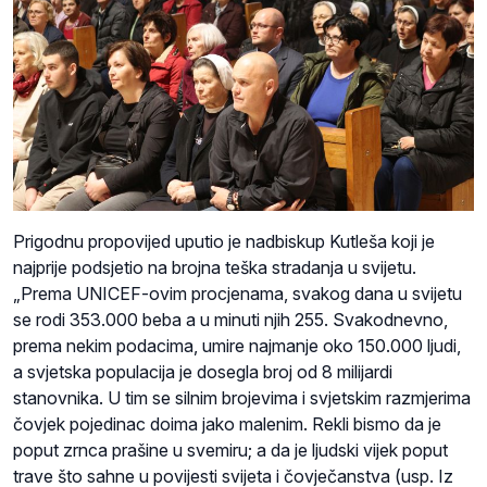
Prigodnu propovijed uputio je nadbiskup Kutleša koji je
najprije podsjetio na brojna teška stradanja u svijetu.
„Prema UNICEF-ovim procjenama, svakog dana u svijetu
se rodi 353.000 beba a u minuti njih 255. Svakodnevno,
prema nekim podacima, umire najmanje oko 150.000 ljudi,
a svjetska populacija je dosegla broj od 8 milijardi
stanovnika. U tim se silnim brojevima i svjetskim razmjerima
čovjek pojedinac doima jako malenim. Rekli bismo da je
poput zrnca prašine u svemiru; a da je ljudski vijek poput
trave što sahne u povijesti svijeta i čovječanstva (usp. Iz