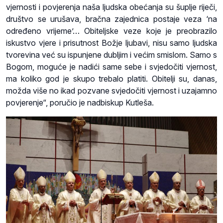
vjernosti i povjerenja naša ljudska obećanja su šuplje riječi,
društvo se urušava, bračna zajednica postaje veza ‘na
određeno vrijeme’… Obiteljske veze koje je preobrazilo
iskustvo vjere i prisutnost Božje ljubavi, nisu samo ljudska
tvorevina već su ispunjene dubljim i većim smislom. Samo s
Bogom, moguće je nadići same sebe i svjedočiti vjernost,
ma koliko god je skupo trebalo platiti. Obitelji su, danas,
možda više no ikad pozvane svjedočiti vjernost i uzajamno
povjerenje“, poručio je nadbiskup Kutleša.