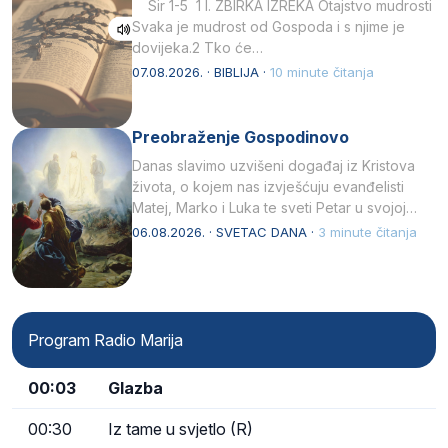
Sir 1-5 1 I. ZBIRKA IZREKA Otajstvo mudrosti
Svaka je mudrost od Gospoda i s njime je
dovijeka.2 Tko će…
07.08.2026. · BIBLIJA ·
10 minute čitanja
Preobraženje Gospodinovo
Danas slavimo uzvišeni događaj iz Kristova
života, o kojem nas izvješćuju evanđelisti
Matej, Marko i Luka te sveti Petar u svojoj
drugoj…
06.08.2026. · SVETAC DANA ·
3 minute čitanja
Program Radio Marija
00:03
Glazba
00:30
Iz tame u svjetlo (R)