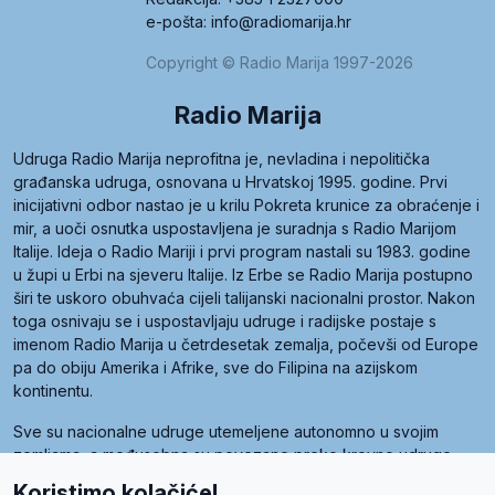
e-pošta: info@radiomarija.hr
Copyright © Radio Marija 1997-2026
Radio Marija
Udruga Radio Marija neprofitna je, nevladina i nepolitička
građanska udruga, osnovana u Hrvatskoj 1995. godine. Prvi
inicijativni odbor nastao je u krilu Pokreta krunice za obraćenje i
mir, a uoči osnutka uspostavljena je suradnja s Radio Marijom
Italije. Ideja o Radio Mariji i prvi program nastali su 1983. godine
u župi u Erbi na sjeveru Italije. Iz Erbe se Radio Marija postupno
širi te uskoro obuhvaća cijeli talijanski nacionalni prostor. Nakon
toga osnivaju se i uspostavljaju udruge i radijske postaje s
imenom Radio Marija u četrdesetak zemalja, počevši od Europe
pa do obiju Amerika i Afrike, sve do Filipina na azijskom
kontinentu.
Sve su nacionalne udruge utemeljene autonomno u svojim
zemljama, a međusobna su povezane preko krovne udruge
pod nazivom Svjetska obitelj Radio Marije (World Family of
Koristimo kolačiće!