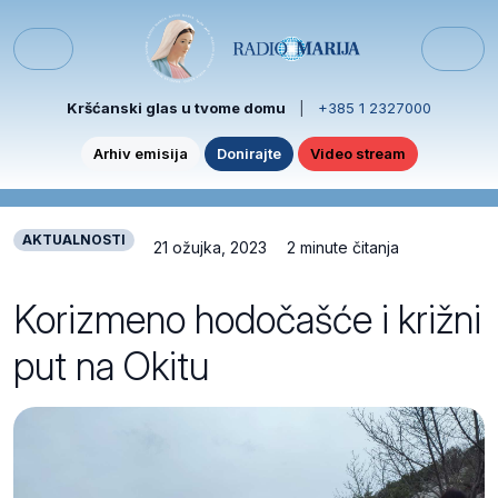
Skip to content
Skip to footer
Menu
Kršćanski glas u tvome domu
|
+385 1 2327000
Arhiv emisija
Donirajte
Video stream
AKTUALNOSTI
21 ožujka, 2023
2 minute čitanja
Korizmeno hodočašće i križni
put na Okitu