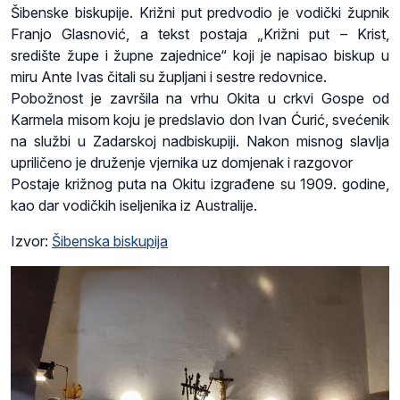
Šibenske biskupije. Križni put predvodio je vodički župnik
Franjo Glasnović, a tekst postaja „Križni put – Krist,
središte župe i župne zajednice“ koji je napisao biskup u
miru Ante Ivas čitali su župljani i sestre redovnice.
Pobožnost je završila na vrhu Okita u crkvi Gospe od
Karmela misom koju je predslavio don Ivan Ćurić, svećenik
na službi u Zadarskoj nadbiskupiji. Nakon misnog slavlja
upriličeno je druženje vjernika uz domjenak i razgovor
Postaje križnog puta na Okitu izgrađene su 1909. godine,
kao dar vodičkih iseljenika iz Australije.
Izvor:
Šibenska biskupija