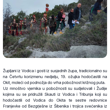
Župljani iz Vodica i gosti iz susjednih župa, tradicionalno su
na Četvrtu korizmenu nedjelju, 19. ožujka hodočastili na
Okit, moleći od podnožja do vrha pobožnost križnog puta.
Uz mnoštvo vjernika u pobožnosti su sudjelovali i Žudije
kojima su se pridružili Skauti iz Vodica i Tribunja koji su
hodočastili od Vodica do Okita te sestre redovnice
Franjevke od Bezgrješne iz Šibenika i trojica svećenika iz