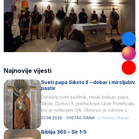
Najnovije vijesti
Sveti papa Siksto II – dobar i miroljubiv
pastir
Današnji sveti zaštitnik, rimski biskup, papa
Siksto (Sixtus) II, prema knjizi Liber Pontificalis
bio je rođenjem Grk. Obnovio je odnose s
afričkim…
07.08.2026. · SVETAC DANA ·
2 minute čitanja
Biblija 365 – Sir 1-5