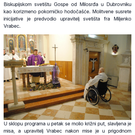
Biskupijskom svetištu Gospe od Milosrđa u Dubrovniku
kao korizmeno pokorničko hodočašće. Molitvene susrete
inicijative je predvodio upravitelj svetišta fra Miljenko
Vrabec.
U sklopu programa u petak se molio križni put, slavljena je
misa, a upravitelj Vrabec nakon mise je u prigodnom