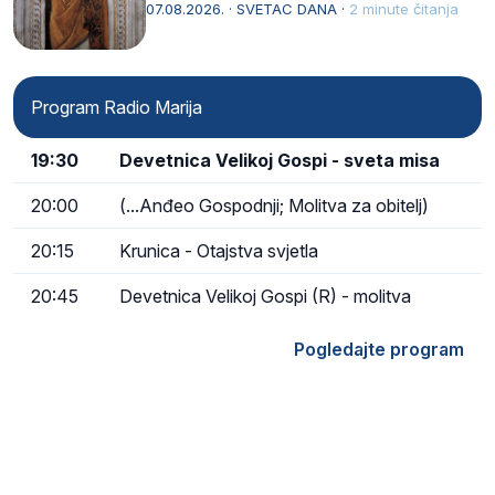
afričkim…
07.08.2026. · SVETAC DANA ·
2 minute čitanja
Program Radio Marija
19:30
Devetnica Velikoj Gospi - sveta misa
20:00
(...Anđeo Gospodnji; Molitva za obitelj)
20:15
Krunica - Otajstva svjetla
20:45
Devetnica Velikoj Gospi (R) - molitva
Pogledajte program