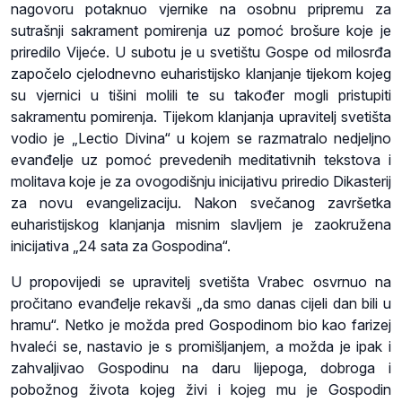
nagovoru potaknuo vjernike na osobnu pripremu za
sutrašnji sakrament pomirenja uz pomoć brošure koje je
priredilo Vijeće. U subotu je u svetištu Gospe od milosrđa
započelo cjelodnevno euharistijsko klanjanje tijekom kojeg
su vjernici u tišini molili te su također mogli pristupiti
sakramentu pomirenja. Tijekom klanjanja upravitelj svetišta
vodio je „Lectio Divina“ u kojem se razmatralo nedjeljno
evanđelje uz pomoć prevedenih meditativnih tekstova i
molitava koje je za ovogodišnju inicijativu priredio Dikasterij
za novu evangelizaciju. Nakon svečanog završetka
euharistijskog klanjanja misnim slavljem je zaokružena
inicijativa „24 sata za Gospodina“.
U propovijedi se upravitelj svetišta Vrabec osvrnuo na
pročitano evanđelje rekavši „da smo danas cijeli dan bili u
hramu“. Netko je možda pred Gospodinom bio kao farizej
hvaleći se, nastavio je s promišljanjem, a možda je ipak i
zahvaljivao Gospodinu na daru lijepoga, dobroga i
pobožnog života kojeg živi i kojeg mu je Gospodin