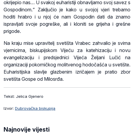
okrijepio nas… U svakoj euharistiji obnavljamo svoj savez s
Gospodinom.“ Zaključio je kako u svojoj vjeri trebamo
hoditi hrabro i u njoj će nam Gospodin dati da znamo
ispravljati svoje pogreške, ali i kloniti se grijeha i grešne
prigode.
Na kraju mise upravitelj svetišta Vrabec zahvalio je svima
vjernicima, biskupijskom Vijeću za katehizaciju i novu
evangelizaciju i predsjednici Vijeća Željani Lučić na
organizaciji pokorničkog molitvenog hodočašća u svetište.
Euharistijska slavlje glazbenim izričajem je pratio zbor
svetišta Gospe od Milosrđa.
Tekst: Jelica Gjenero
Izvor:
Dubrovačka biskupija
Najnovije vijesti