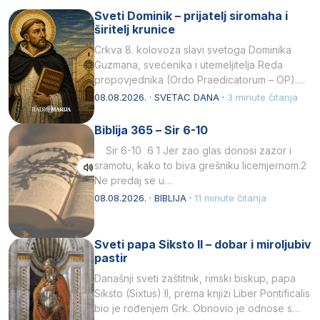
Sveti Dominik – prijatelj siromaha i
širitelj krunice
Crkva 8. kolovoza slavi svetoga Dominika
Guzmana, svećenika i utemeljitelja Reda
propovjednika (Ordo Praedicatorum – OP).
Svojim životom, dubokom ljubavlju prema
08.08.2026. · SVETAC DANA ·
3 minute čitanja
Kristu…
Biblija 365 – Sir 6-10
Sir 6-10 6 1 Jer zao glas donosi zazor i
sramotu, kako to biva grešniku licemjernom.2
Ne predaj se u…
08.08.2026. · BIBLIJA ·
11 minute čitanja
Sveti papa Siksto II – dobar i miroljubiv
pastir
Današnji sveti zaštitnik, rimski biskup, papa
Siksto (Sixtus) II, prema knjizi Liber Pontificalis
bio je rođenjem Grk. Obnovio je odnose s