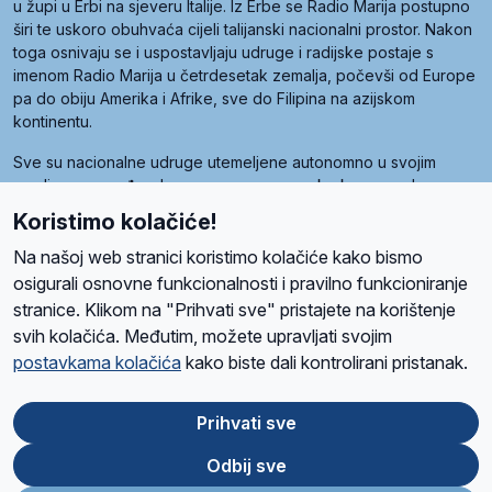
u župi u Erbi na sjeveru Italije. Iz Erbe se Radio Marija postupno
širi te uskoro obuhvaća cijeli talijanski nacionalni prostor. Nakon
toga osnivaju se i uspostavljaju udruge i radijske postaje s
imenom Radio Marija u četrdesetak zemalja, počevši od Europe
pa do obiju Amerika i Afrike, sve do Filipina na azijskom
kontinentu.
Sve su nacionalne udruge utemeljene autonomno u svojim
zemljama, a međusobna su povezane preko krovne udruge
pod nazivom Svjetska obitelj Radio Marije (World Family of
Koristimo kolačiće!
Radio Maria). Svjetsku obitelj utemeljilo je sedam članica, među
kojima je i hrvatska Udruga Radio Marija.
Na našoj web stranici koristimo kolačiće kako bismo
osigurali osnovne funkcionalnosti i pravilno funkcioniranje
stranice. Klikom na "Prihvati sve" pristajete na korištenje
svih kolačića. Međutim, možete upravljati svojim
O nama
Radio
Program
Volonteri
Prijatelji
Kontakt
Pravila privatnosti
postavkama kolačića
kako biste dali kontrolirani pristanak.
Kolačići
Uvjeti korištenja
Ova stranica je zaštićena Google reCAPTCHA sustavom
Prihvati sve
Odbij sve
App
Google
Store
Play