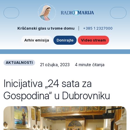
Skip to content
Skip to footer
Menu
Kršćanski glas u tvome domu
|
+385 1 2327000
Arhiv emisija
Donirajte
Video stream
AKTUALNOSTI
21 ožujka, 2023
4 minute čitanja
Inicijativa „24 sata za
Gospodina“ u Dubrovniku