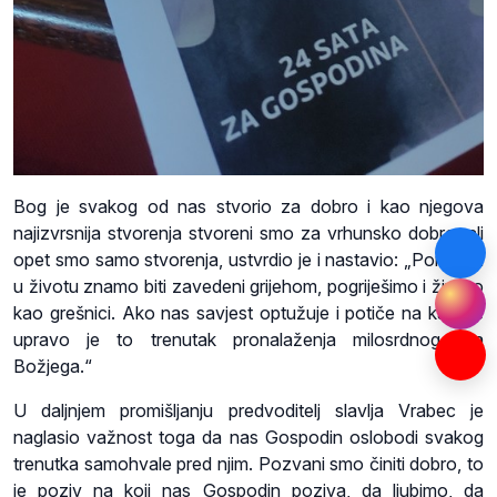
Bog je svakog od nas stvorio za dobro i kao njegova
najizvrsnija stvorenja stvoreni smo za vrhunsko dobro, ali
opet smo samo stvorenja, ustvrdio je i nastavio: „Ponekad
u životu znamo biti zavedeni grijehom, pogriješimo i živimo
kao grešnici. Ako nas savjest optužuje i potiče na kajanje
upravo je to trenutak pronalaženja milosrdnog lica
Božjega.“
U daljnjem promišljanju predvoditelj slavlja Vrabec je
naglasio važnost toga da nas Gospodin oslobodi svakog
trenutka samohvale pred njim. Pozvani smo činiti dobro, to
je poziv na koji nas Gospodin poziva, da ljubimo, da