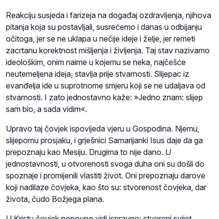
Reakciju susjeda i farizeja na događaj ozdravljenja, njihova
pitanja koja su postavljali, susrećemo i danas u odbijanju
očitoga, jer se ne uklapa u nečije ideje i želje, jer remeti
zacrtanu korektnost mišljenja i življenja. Taj stav nazivamo
ideološkim, onim naime u kojemu se neka, najčešće
neutemeljena ideja, stavlja prije stvarnosti. Slijepac iz
evanđelja ide u suprotnome smjeru koji se ne udaljava od
stvarnosti. I zato jednostavno kaže: »Jedno znam: slijep
sam bio, a sada vidim«.
Upravo taj čovjek ispovijeda vjeru u Gospodina. Njemu,
slijepomu prosjaku, i grješnici Samarijanki Isus daje da ga
prepoznaju kao Mesiju. Drugima to nije dano. U
jednostavnosti, u otvorenosti svoga duha oni su došli do
spoznaje i promijenili vlastiti život. Oni prepoznaju darove
koji nadilaze čovjeka, kao što su: stvorenost čovjeka, dar
života, čudo Božjega plana.
U Kristu čovjek ponovno vidi ispravno; stvoreni svijet