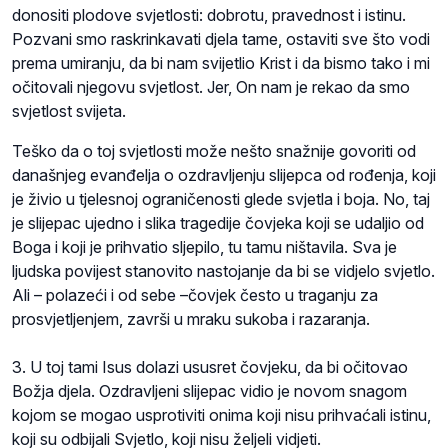
donositi plodove svjetlosti: dobrotu, pravednost i istinu.
Pozvani smo raskrinkavati djela tame, ostaviti sve što vodi
prema umiranju, da bi nam svijetlio Krist i da bismo tako i mi
očitovali njegovu svjetlost. Jer, On nam je rekao da smo
svjetlost svijeta.
Teško da o toj svjetlosti može nešto snažnije govoriti od
današnjeg evanđelja o ozdravljenju slijepca od rođenja, koji
je živio u tjelesnoj ograničenosti glede svjetla i boja. No, taj
je slijepac ujedno i slika tragedije čovjeka koji se udaljio od
Boga i koji je prihvatio sljepilo, tu tamu ništavila. Sva je
ljudska povijest stanovito nastojanje da bi se vidjelo svjetlo.
Ali – polazeći i od sebe –čovjek često u traganju za
prosvjetljenjem, završi u mraku sukoba i razaranja.
3. U toj tami Isus dolazi ususret čovjeku, da bi očitovao
Božja djela. Ozdravljeni slijepac vidio je novom snagom
kojom se mogao usprotiviti onima koji nisu prihvaćali istinu,
koji su odbijali Svjetlo, koji nisu željeli vidjeti.