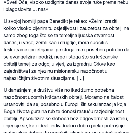
»Sveti Oče, visoko uzdignite danas svoje ruke prema nebu
i blagoslovite … nas«.
U svojoj homiliji papa Benedikt je rekao: »Želim izraziti
koliko visoko cijenim tu osjetljivost i zauzetost za obitelj, ne
samo zbog toga što se ta temeljna ljudska stvarnost
danas, u vašoj zemlji kao i drugdje, mora suočiti s
teškoćama i prijetnjama, pa stoga ima i posebnu potrebu da
se evangelizira i podrži, nego i stoga što su kršćanske
obitelji temelj za odgoj u vjeri, za izgradnju Crkve kao
zajedništva i za njezinu misionarsku nazočnost u
najrazličitijim životnim situacijama. […]
U današnjem je društvu više no ikad žurno potrebna
nazočnost uzornih kršćanskih obitelji. Moramo na žalost
ustanoviti, da se, posebno u Europi, širi sekularizacija koja
Boga života gura na rub te donosi rastuću razjedinjenost
obitelji. Apsolutizira se sloboda bez odgovornosti za istinu,
i njeguje se, kao ideal, individualno dobro preko potrošnje
materijalnih dobara te površnih iskustava, ne vodeći računa