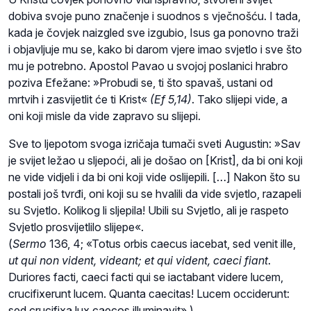
dobiva svoje puno značenje i suodnos s vječnošću. I tada,
kada je čovjek naizgled sve izgubio, Isus ga ponovno traži
i objavljuje mu se, kako bi darom vjere imao svjetlo i sve što
mu je potrebno. Apostol Pavao u svojoj poslanici hrabro
poziva Efežane: »Probudi se, ti što spavaš, ustani od
mrtvih i zasvijetlit će ti Krist«
(Ef 5,14)
. Tako slijepi vide, a
oni koji misle da vide zapravo su slijepi.
Sve to ljepotom svoga izričaja tumači sveti Augustin: »Sav
je svijet ležao u sljepoći, ali je došao on [Krist], da bi oni koji
ne vide vidjeli i da bi oni koji vide oslijepili. […] Nakon što su
postali još tvrđi, oni koji su se hvalili da vide svjetlo, razapeli
su Svjetlo. Kolikog li sljepila! Ubili su Svjetlo, ali je raspeto
Svjetlo prosvijetlilo slijepe«.
(
Sermo
136, 4; «Totus orbis caecus iacebat, sed venit ille,
ut qui non vident, videant; et qui vident, caeci fiant
.
Duriores facti, caeci facti qui se iactabant videre lucem,
crucifixerunt lucem. Quanta caecitas! Lucem occiderunt:
sed crucifixa lux caecos illuminavit».)