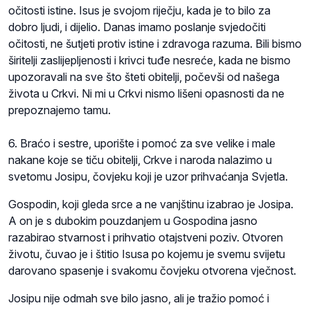
očitosti istine. Isus je svojom riječju, kada je to bilo za
dobro ljudi, i dijelio. Danas imamo poslanje svjedočiti
očitosti, ne šutjeti protiv istine i zdravoga razuma. Bili bismo
širitelji zaslijepljenosti i krivci tuđe nesreće, kada ne bismo
upozoravali na sve što šteti obitelji, počevši od našega
života u Crkvi. Ni mi u Crkvi nismo lišeni opasnosti da ne
prepoznajemo tamu.
6. Braćo i sestre, uporište i pomoć za sve velike i male
nakane koje se tiču obitelji, Crkve i naroda nalazimo u
svetomu Josipu, čovjeku koji je uzor prihvaćanja Svjetla.
Gospodin, koji gleda srce a ne vanjštinu izabrao je Josipa.
A on je s dubokim pouzdanjem u Gospodina jasno
razabirao stvarnost i prihvatio otajstveni poziv. Otvoren
životu, čuvao je i štitio Isusa po kojemu je svemu svijetu
darovano spasenje i svakomu čovjeku otvorena vječnost.
Josipu nije odmah sve bilo jasno, ali je tražio pomoć i