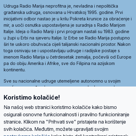
Udruga Radio Marija neprofitna je, nevladina i nepolitička
građanska udruga, osnovana u Hrvatskoj 1995. godine. Prvi
inicijativni odbor nastao je u krilu Pokreta krunice za obraćenje i
mir, a uoči osnutka uspostavljena je suradnja s Radio Marijom
Italije. Ideja o Radio Mariji i prvi program nastali su 1983. godine
u župi u Erbi na sjeveru Italije. Iz Erbe se Radio Marija postupno
širi te uskoro obuhvaća cijeli talijanski nacionalni prostor. Nakon
toga osnivaju se i uspostavljaju udruge i radijske postaje s
imenom Radio Marija u četrdesetak zemalja, počevši od Europe
pa do obiju Amerika i Afrike, sve do Filipina na azijskom
kontinentu.
Sve su nacionalne udruge utemeljene autonomno u svojim
zemljama, a međusobna su povezane preko krovne udruge
pod nazivom Svjetska obitelj Radio Marije (World Family of
Koristimo kolačiće!
Radio Maria). Svjetsku obitelj utemeljilo je sedam članica, među
kojima je i hrvatska Udruga Radio Marija.
Na našoj web stranici koristimo kolačiće kako bismo
osigurali osnovne funkcionalnosti i pravilno funkcioniranje
stranice. Klikom na "Prihvati sve" pristajete na korištenje
svih kolačića. Međutim, možete upravljati svojim
O nama
Radio
Program
Volonteri
Prijatelji
Kontakt
Pravila privatnosti