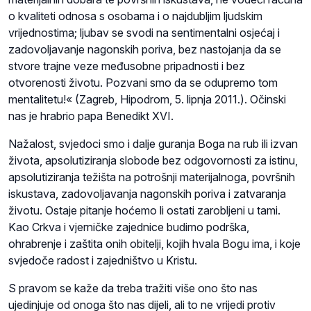
o kvaliteti odnosa s osobama i o najdubljim ljudskim
vrijednostima; ljubav se svodi na sentimentalni osjećaj i
zadovoljavanje nagonskih poriva, bez nastojanja da se
stvore trajne veze međusobne pripadnosti i bez
otvorenosti životu. Pozvani smo da se odupremo tom
mentalitetu!« (Zagreb, Hipodrom, 5. lipnja 2011.). Očinski
nas je hrabrio papa Benedikt XVI.
Nažalost, svjedoci smo i dalje guranja Boga na rub ili izvan
života, apsolutiziranja slobode bez odgovornosti za istinu,
apsolutiziranja težišta na potrošnji materijalnoga, površnih
iskustava, zadovoljavanja nagonskih poriva i zatvaranja
životu. Ostaje pitanje hoćemo li ostati zarobljeni u tami.
Kao Crkva i vjerničke zajednice budimo podrška,
ohrabrenje i zaštita onih obitelji, kojih hvala Bogu ima, i koje
svjedoče radost i zajedništvo u Kristu.
S pravom se kaže da treba tražiti više ono što nas
ujedinjuje od onoga što nas dijeli, ali to ne vrijedi protiv