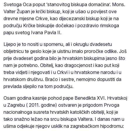
Svetoga Oca poput ‘stanovitog biskupa domaćina’. Mons.
Valter Župan je krčki biskup, koji je ušao u povijest ove
drevne mjesne Crkve, kao dijecezanski biskup koji je na
području Krčke biskupije dočekao i pozdravio rimskoga
papu svetog Ivana Pavla II.
Lijepo je to nositi u spomenu, ali i okruglu dvadesetu
obljetnicu te geslo koj
e
je uistinu imalo proročke odlike. Još
prije dvadeset godina bilo je hrvatskim biskupima jasno što
nam je potrebno. Obitelj, kao dragocjenost i kao put koji
treba vidjeti i njegovati i u Crkvi i u hrvatskome narodu i u
hrvatskom društvu. Braćo i sestre, nemojmo dopustiti da
prevlada sljepilo na tom području.
Osam godina kasnije pohod pape Benedikta XVI. Hrvatskoj
u Zagrebu ( 2011. godine) ostvaren je prigodom Prvoga
nacionalnoga susreta hrvatskih katoličkih obitelji, koji je
tako snažno ležao na srcu biskupa Valtera. I danas nam u
ušima odjekuje njegov usklik na zagrebačkom hipodromu: