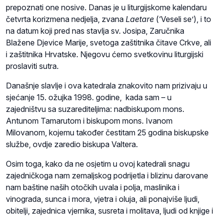
prepoznati one nosive. Danas je u liturgijskome kalendaru
četvrta korizmena nedjelja, zvana
Laetare
(‘Veseli se’), i to
na datum koji pred nas stavlja sv. Josipa, Zaručnika
Blažene Djevice Marije, svetoga zaštitnika čitave Crkve, ali
i zaštitnika Hrvatske. Njegovu ćemo svetkovinu liturgijski
proslaviti sutra.
Današnje slavlje i ova katedrala znakovito nam prizivaju u
sjećanje 15. ožujka 1998. godine, kada sam – u
zajedništvu sa suzarediteljima: nadbiskupom mons.
Antunom Tamarutom i biskupom mons. Ivanom
Milovanom, kojemu također čestitam 25 godina biskupske
službe, ovdje zaredio biskupa Valtera.
Osim toga, kako da ne osjetim u ovoj katedrali snagu
zajedničkoga nam zemaljskog podrijetla i blizinu darovane
nam baštine naših otočkih uvala i polja, maslinika i
vinograda, sunca i mora, vjetra i oluja, ali ponajviše ljudi,
obitelji, zajednica vjernika, susreta i molitava, ljudi od knjige i