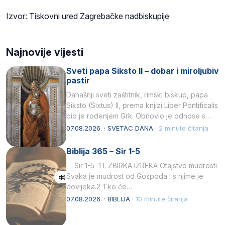
Izvor: Tiskovni ured Zagrebačke nadbiskupije
Najnovije vijesti
Sveti papa Siksto II – dobar i miroljubiv
pastir
Današnji sveti zaštitnik, rimski biskup, papa
Siksto (Sixtus) II, prema knjizi Liber Pontificalis
bio je rođenjem Grk. Obnovio je odnose s
afričkim…
07.08.2026. · SVETAC DANA ·
2 minute čitanja
Biblija 365 – Sir 1-5
Sir 1-5 1 I. ZBIRKA IZREKA Otajstvo mudrosti
Svaka je mudrost od Gospoda i s njime je
dovijeka.2 Tko će…
07.08.2026. · BIBLIJA ·
10 minute čitanja