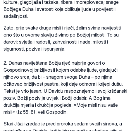
kulture, glagoljaša i težaka, ribara i moreplovaca; snage
Božjega Duha i svetosti koja oblikuje ljude u povijesti i
sadašnjosti.
Zato, prije svake druge misli i riječi, želim svima navijestiti
ono što u ovome slavlju živimo po Božjoj milosti. To su
darovi: svjetla i radosti, zahvalnosti i nade, milosti i
sigurnosti, poziva i ispunjenja.
2. Danas naviještena Božja riječ najprije govori o
Gospodinovoj brižljivosti kojom odabire ljude, gledajući
njihovo srce, da bi – snagom svoga Duha – po njima
očitovao brižljivost pastira, koji daje odmora i krijepi dušu.
Tekst je vrlo jasan. U Davidu raspoznajemo i svoj kršćanski
poziv. Božji poziv je uvijek i Božji odabir. A Bog ima
drukčija mjerila i drukčije poglede. »Moje misli nisu vaše
misli« (Iz 55, 8), veli Gospodin.
Stari Jišaj izredao je pred proroka sedam svojih sinova, a
najmlađeg se Davida, koji je bio na paši sa stadom, nije ni