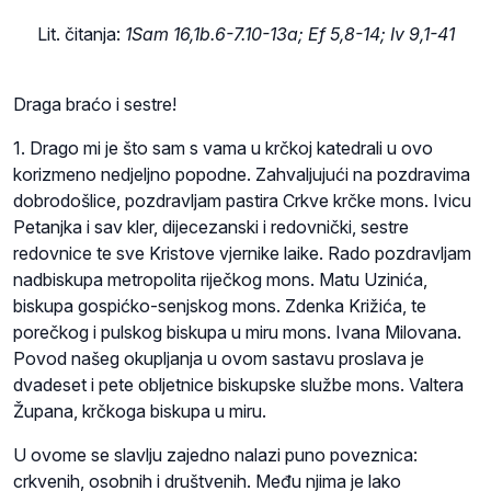
Lit. čitanja:
1Sam 16,1b.6-7.10-13a; Ef 5,8-14; Iv 9,1-41
Draga braćo i sestre!
1. Drago mi je što sam s vama u krčkoj katedrali u ovo
korizmeno nedjeljno popodne. Zahvaljujući na pozdravima
dobrodošlice, pozdravljam pastira Crkve krčke mons. Ivicu
Petanjka i sav kler, dijecezanski i redovnički, sestre
redovnice te sve Kristove vjernike laike. Rado pozdravljam
nadbiskupa metropolita riječkog mons. Matu Uzinića,
biskupa gospićko-senjskog mons. Zdenka Križića, te
porečkog i pulskog biskupa u miru mons. Ivana Milovana.
Povod našeg okupljanja u ovom sastavu proslava je
dvadeset i pete obljetnice biskupske službe mons. Valtera
Župana, krčkoga biskupa u miru.
U ovome se slavlju zajedno nalazi puno poveznica:
crkvenih, osobnih i društvenih. Među njima je lako