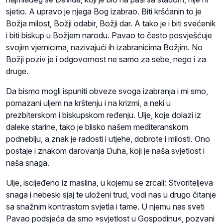
sjetio. A upravo je njega Bog izabrao. Biti kršćanin to je
Božja milost, Božji odabir, Božji dar. A tako je i biti svećenik
i biti biskup u Božjem narodu. Pavao to često posvješćuje
svojim vjernicima, nazivajući ih izabranicima Božjim. No
Božji poziv je i odgovornost ne samo za sebe, nego i za
druge.
Da bismo mogli ispuniti obveze svoga izabranja i mi smo,
pomazani uljem na krštenju i na krizmi, a neki u
prezbiterskom i biskupskom ređenju. Ulje, koje dolazi iz
daleke starine, tako je blisko našem mediteranskom
podneblju, a znak je radosti i utjehe, dobrote i milosti. Ono
postaje i znakom darovanja Duha, koji je naša svjetlost i
naša snaga.
Ulje, iscijeđeno iz maslina, u kojemu se zrcali: Stvoriteljeva
snaga i nebeski sjaj te uloženi trud, vodi nas u drugo čitanje
sa snažnim kontrastom svjetla i tame. U njemu nas sveti
Pavao podsjeća da smo »svjetlost u Gospodinu«, pozvani