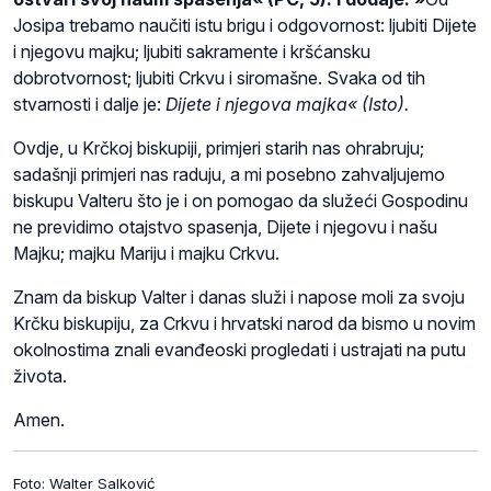
Josipa trebamo naučiti istu brigu i odgovornost: ljubiti Dijete
i njegovu majku; ljubiti sakramente i kršćansku
dobrotvornost; ljubiti Crkvu i siromašne. Svaka od tih
stvarnosti i dalje je:
D
ijete i njegova majka« (Isto).
Ovdje, u Krčkoj biskupiji, primjeri starih nas ohrabruju;
sadašnji primjeri nas raduju, a mi posebno zahvaljujemo
biskupu Valteru što je i on pomogao da služeći Gospodinu
ne previdimo otajstvo spasenja, Dijete i njegovu i našu
Majku; majku Mariju i majku Crkvu.
Znam da biskup Valter i danas služi i napose moli za svoju
Krčku biskupiju, za Crkvu i hrvatski narod da bismo u novim
okolnostima znali evanđeoski progledati i ustrajati na putu
života.
Amen.
Foto: Walter Salković