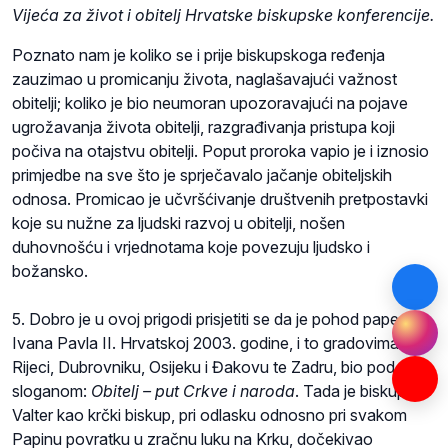
Vijeća za život i obitelj Hrvatske biskupske konferencije.
Poznato nam je koliko se i prije biskupskoga ređenja
zauzimao u promicanju života, naglašavajući važnost
obitelji; koliko je bio neumoran upozoravajući na pojave
ugrožavanja života obitelji, razgrađivanja pristupa koji
počiva na otajstvu obitelji. Poput proroka vapio je i iznosio
primjedbe na sve što je sprječavalo jačanje obiteljskih
odnosa. Promicao je učvršćivanje društvenih pretpostavki
koje su nužne za ljudski razvoj u obitelji, nošen
duhovnošću i vrjednotama koje povezuju ljudsko i
božansko.
5. Dobro je u ovoj prigodi prisjetiti se da je pohod pape
Ivana Pavla II. Hrvatskoj 2003. godine, i to gradovima:
Rijeci, Dubrovniku, Osijeku i Đakovu te Zadru, bio pod
sloganom:
Obitelj – put Crkve i naroda
. Tada je biskup
Valter kao krčki biskup, pri odlasku odnosno pri svakom
Papinu povratku u zračnu luku na Krku, dočekivao