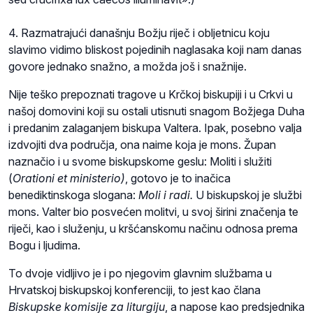
4. Razmatrajući današnju Božju riječ i obljetnicu koju
slavimo vidimo bliskost pojedinih naglasaka koji nam danas
govore jednako snažno, a možda još i snažnije.
Nije teško prepoznati tragove u Krčkoj biskupiji i u Crkvi u
našoj domovini koji su ostali utisnuti snagom Božjega Duha
i predanim zalaganjem biskupa Valtera. Ipak, posebno valja
izdvojiti dva područja, ona naime koja je mons. Župan
naznačio i u svome biskupskome geslu: Moliti i služiti
(
Orationi et ministerio)
, gotovo je to inačica
benediktinskoga slogana:
Moli i radi.
U biskupskoj je službi
mons. Valter bio posvećen molitvi, u svoj širini značenja te
riječi, kao i služenju, u kršćanskomu načinu odnosa prema
Bogu i ljudima.
To dvoje vidljivo je i po njegovim glavnim službama u
Hrvatskoj biskupskoj konferenciji, to jest kao člana
Biskupske komisije za liturgiju
, a napose kao predsjednika