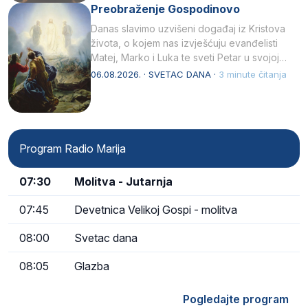
Preobraženje Gospodinovo
Danas slavimo uzvišeni događaj iz Kristova
života, o kojem nas izvješćuju evanđelisti
Matej, Marko i Luka te sveti Petar u svojoj
drugoj…
06.08.2026. · SVETAC DANA ·
3 minute čitanja
Program Radio Marija
07:30
Molitva - Jutarnja
07:45
Devetnica Velikoj Gospi - molitva
08:00
Svetac dana
08:05
Glazba
Pogledajte program