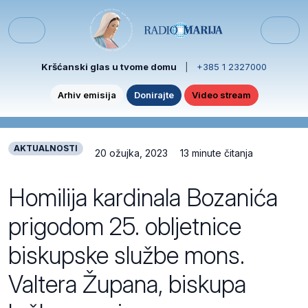
Skip to content
Skip to footer
Menu
Kršćanski glas u tvome domu
|
+385 1 2327000
Arhiv emisija
Donirajte
Video stream
AKTUALNOSTI
20 ožujka, 2023
13 minute čitanja
Homilija kardinala Bozanića
prigodom 25. obljetnice
biskupske službe mons.
Valtera Župana, biskupa