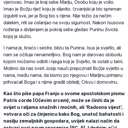
vjerovao. Imao je kraj sebe Mariju, Osobu koju je volio.
Imao je Božju riječ koju je slijedio. Izvanjski je bio spreman
izgubiti sve, jer je Bog bio s njime. Nije težio za nečim
dalekim, niti se oslanjao na svoju sigurnost. Nakon Isusova
rođenja s divljenjem je pokraj sebe gledao Puninu života
kojoj je služio.
I nama je, braćo i sestre, blizu ta Punina. Isus je svjetlo, ali
nam se očituje nenametljivo. Bog nam je darovao slobodu
kojom možemo odbiti i njega koji je Svjetlo, te ostati u tami.
Molimo da nas sveti Josip nauči prepoznati Božje svjetlo u
nama, među nama, da bismo po njegovu i Marijinu primjeru
prihvaćali Boga i s njime gradili obitelji, Crkvu i domovinu.
Kao što piše papa Franjo u svome apostolskom pismu
Patris corde (Očevim srcem), može se činiti da je
svijet u raljama snažnih i moćnih, ali ‘Radosna vijest’,
»otvara oči za činjenicu kako Bog, unatoč bahatosti i
nasilju zemaljskih gospodara, uvijek nalazi način da
ostvari svoj naum spasenja« (PC, 5). I dodaje: »
Od