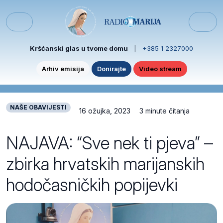
Skip to content
Skip to footer
Menu
Kršćanski glas u tvome domu
|
+385 1 2327000
Arhiv emisija
Donirajte
Video stream
NAŠE OBAVIJESTI
16 ožujka, 2023
3 minute čitanja
NAJAVA: “Sve nek ti pjeva” –
zbirka hrvatskih marijanskih
hodočasničkih popijevki