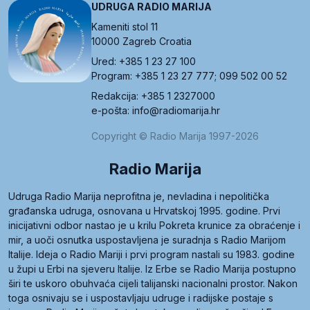
UDRUGA RADIO MARIJA
Kameniti stol 11
10000 Zagreb Croatia
Ured: +385 1 23 27 100
Program: +385 1 23 27 777; 099 502 00 52
Redakcija: +385 1 2327000
e-pošta: info@radiomarija.hr
Copyright © Radio Marija 1997-2026
Radio Marija
Udruga Radio Marija neprofitna je, nevladina i nepolitička
građanska udruga, osnovana u Hrvatskoj 1995. godine. Prvi
inicijativni odbor nastao je u krilu Pokreta krunice za obraćenje i
mir, a uoči osnutka uspostavljena je suradnja s Radio Marijom
Italije. Ideja o Radio Mariji i prvi program nastali su 1983. godine
u župi u Erbi na sjeveru Italije. Iz Erbe se Radio Marija postupno
širi te uskoro obuhvaća cijeli talijanski nacionalni prostor. Nakon
toga osnivaju se i uspostavljaju udruge i radijske postaje s