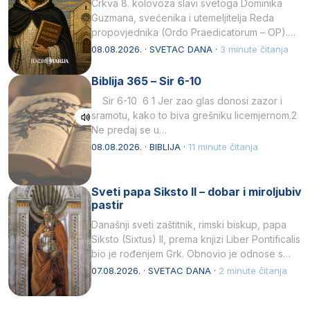
Crkva 8. kolovoza slavi svetoga Dominika
Guzmana, svećenika i utemeljitelja Reda
propovjednika (Ordo Praedicatorum – OP).
Svojim životom, dubokom ljubavlju prema
08.08.2026. · SVETAC DANA ·
3 minute čitanja
Kristu…
Biblija 365 – Sir 6-10
Sir 6-10 6 1 Jer zao glas donosi zazor i
sramotu, kako to biva grešniku licemjernom.2
Ne predaj se u…
08.08.2026. · BIBLIJA ·
11 minute čitanja
Sveti papa Siksto II – dobar i miroljubiv
pastir
Današnji sveti zaštitnik, rimski biskup, papa
Siksto (Sixtus) II, prema knjizi Liber Pontificalis
bio je rođenjem Grk. Obnovio je odnose s
afričkim…
07.08.2026. · SVETAC DANA ·
2 minute čitanja