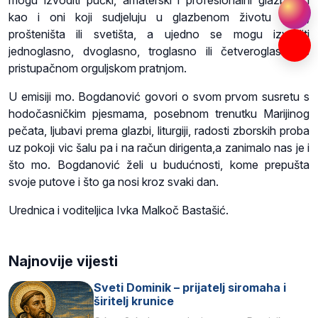
mogu izvoditi pučki, amaterski i profesionalni glazbenici
kao i oni koji sudjeluju u glazbenom životu župe,
prošteništa ili svetišta, a ujedno se mogu izvoditi
jednoglasno, dvoglasno, troglasno ili četveroglasno s
pristupačnom orguljskom pratnjom.
U emisiji mo. Bogdanović govori o svom prvom susretu s
hodočasničkim pjesmama, posebnom trenutku Marijinog
pečata, ljubavi prema glazbi, liturgiji, radosti zborskih proba
uz pokoji vic šalu pa i na račun dirigenta,a zanimalo nas je i
što mo. Bogdanović želi u budućnosti, kome prepušta
svoje putove i što ga nosi kroz svaki dan.
Urednica i voditeljica Ivka Malkoč Bastašić.
Najnovije vijesti
Sveti Dominik – prijatelj siromaha i
širitelj krunice