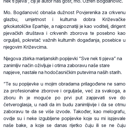
nek ti pjeva”, čiji je autor naš gost, mo. Ozren Bogdanović.
Mo. Bogdanović obnaša dužnost Povjerenika za crkvenu
glazbu, umjetnost i kulturna dobra Križevačke
grkokatoličke Eparhije, a najpoznatiji je kao voditelj, dirigent
pjevačkih društava i crkvenih zborova te posebno kao
orguljaš, pokretač važnih kulturnih događanja, posebice u
njegovim Križevcima.
Njegova zbirka marijanskih popijevki “Sve nek ti pjeva” na
zanimljiv način oživljuje i otima zaboravu naše stare
napjeve, nastale na hodočasničkim putevima naših starih.
“Te su popijevke u mojim obradama prilagođene ne samo
za profesionalne zborove i orguljaše, već za svakoga, a
zboru ih je moguće po prvi put zapjevati sve do
četveroglasja, u nadi da im budu zanimljivije i da se otmu
zaboravu te da se više izvode. Također, kao melografu,
ovdje su i neke izgubljene popijevke koje su mi ispjevale
naše bake, a koje se danas rijetko čuju ili se ne čuju