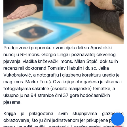
Predgovore i preporuke ovom djelu dali su Apostolski
nuncij u RH mons. Giorgio Linga i poznavatelj crkvenog
pjevanja, vladika križevački, mons. Milan Stipić, dok su ih
recenzirali doktorand Tomislav Habulin i dr. sc. Jelka
Vukobratović, a notografiju i glazbenu korekturu uredio je
mag. mus. Marko Fureš. Ova knjiga obogaćena je slikama i
fotografijama sakralne (osobito marijanske) tematike, a
ukupno ju na 94 stranice čini 37 gore hodočasničkih
pjesama.
Knjiga je prilagođena svim stupnjevima glazbenog
obrazovanja, što ju čini jedinstvenom jer prikupljene pjesme