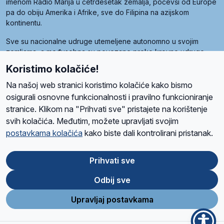
imenom Radio Marija u četrdesetak zemalja, počevši od Europe
pa do obiju Amerika i Afrike, sve do Filipina na azijskom
kontinentu.
Sve su nacionalne udruge utemeljene autonomno u svojim
zemljama, a međusobna su povezane preko krovne udruge
pod nazivom Svjetska obitelj Radio Marije (World Family of
Koristimo kolačiće!
Radio Maria). Svjetsku obitelj utemeljilo je sedam članica, među
kojima je i hrvatska Udruga Radio Marija.
Na našoj web stranici koristimo kolačiće kako bismo
osigurali osnovne funkcionalnosti i pravilno funkcioniranje
stranice. Klikom na "Prihvati sve" pristajete na korištenje
svih kolačića. Međutim, možete upravljati svojim
O nama
Radio
Program
Volonteri
Prijatelji
Kontakt
Pravila privatnosti
postavkama kolačića
kako biste dali kontrolirani pristanak.
Kolačići
Uvjeti korištenja
Ova stranica je zaštićena Google reCAPTCHA sustavom
Prihvati sve
Odbij sve
App
Google
Store
Play
Upravljaj postavkama
Design and development
SIK
&
C-Tel