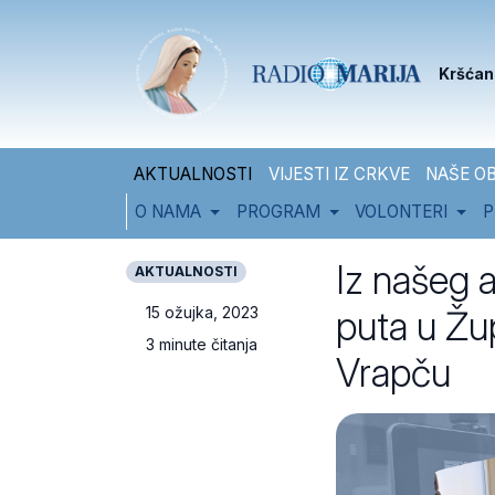
Skip to content
Skip to footer
Kršćan
AKTUALNOSTI
VIJESTI IZ CRKVE
NAŠE OB
O NAMA
PROGRAM
VOLONTERI
P
Iz našeg 
AKTUALNOSTI
puta u Žu
15 ožujka, 2023
3 minute čitanja
Vrapču