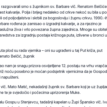
m” razgovarali smo s župnikom sv. Barbare vlč. Renatom Belčiće
jest kalvarije. Polja i brijeg nedaleko od crkve nekoć su bila u p
jeli od poljodjelstva i skrbili za bogosloviju i župnu crkvu. 1990.-i
rbare rođena je zamisao o izgradnji kalvarije, a za njezino je
zaslužna živa i vrlo povezana župna zajednica. Mnoge su obitelj
redstva za izgradnju postaja križnoga puta, izlivene u bronci u
ta plod su rada vjernika – oni su ugrađeni u taj Put križa, put
Renato Belčić, župnik
ao nam je snagu prizora osvijetljene 12. postaju na vrhu vrapč
i križ noću posebno je moćan podsjetnik vjernicima da je Gospod
i napušteni.
 i vlč. Mato Matić, nekadašnji župnik sv. Barbare koji je uz župlj
 te je svjedočio i počecima uprizorenja Muke.
lu Gospu u Stenjevcu, tadašnji kapelan u Župi Špansko vlč. Iv