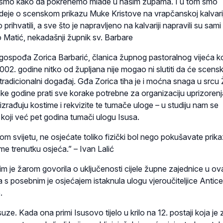
li smo kako da pokrenemo mlade u našim župama. I u tom smo
ideje o scenskom prikazu Muke Kristove na vrapčanskoj kalvarij
 prihvatili, a sve što je napravljeno na kalvariji napravili su sami
to Matić, nekadašnji župnik sv. Barbare
 gospođa Zorica Barbarić, članica župnog pastoralnog vijeća ko
02. godine nitko od župljana nije mogao ni slutiti da će scensk
tradicionalni događaj. Gđa Zorica tiha je i moćna snaga u srcu
ake godine prati sve korake potrebne za organizaciju uprizorenj
izrađuju kostime i rekvizite te tumače uloge – u studiju nam se
ć koji već pet godina tumači ulogu Isusa.
 svijetu, ne osjećate toliko fizički bol nego pokušavate prika
e trenutku osjeća.” – Ivan Lalić
im je žarom govorila o uključenosti cijele župne zajednice u ovaj
 s posebnim je osjećajem istaknula ulogu vjeroučiteljice Antice
.
ze. Kada ona primi Isusovo tijelo u krilo na 12. postaji koja je 