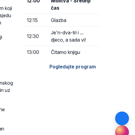
12:00
Molitva - Srednji
čas
m koji
osjedu
12:15
Glazba
h
Je'n-dva-tri i ...
12:30
i
djeco, a sada vi!
13:00
Čitamo knjigu
Pogledajte program
anskog
in uz
ane
an