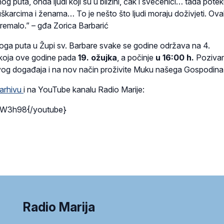
nog puta, onda ljudi koji su u blizini, čak i svećenici… tada pote
i muškarcima i ženama… To je nešto što ljudi moraju doživjeti. Ov
 premalo.” – gđa Zorica Barbarić
noga puta u Župi sv. Barbare svake se godine održava na 4.
 koja ove godine pada
19. ožujka
, a počinje
u 16:00 h.
Poziva
ovog događaja i na nov način proživite Muku našega Gospodina
arhivu
i na YouTube kanalu Radio Marije:
0W3h98{/youtube}
Radio Marija