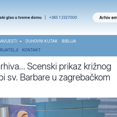
Arhiv em
ski glas u tvome domu
|
+385 1 2327000
AVIJESTI
DUHOVNI KUTAK
BIBLIJA
RIJATELJI
KONTAKT
arhiva… Scenski prikaz križnog
pi sv. Barbare u zagrebačkom