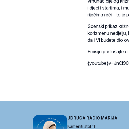
vrhunac cijelog križ
i djeci i starijima, 
riječima reći – to je
Scenski prikaz križ
korizmenu nedjelju,
da i Vi budete dio 
Emisiju poslušajte u
{youtube}v=JnCi9
UDRUGA RADIO MARIJA
Kameniti stol 11