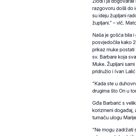
Zlodi i ja dogovara
razgovoru došli do 
su ideju župljani rado
župljani.” – vlč. Ma
Naša je gošća bila i
posvjedočila kako 20
prikaz muke postati 
sv. Barbare koja sv
Muke. Župljani sami 
pridružio i Ivan Lali
“Kada ste u duhovnom
drugima što On u tom
Gđa Barbarić s velik
korizmeni događaj, a
tumaču ulogu Marije
“Ne mogu zadržati su