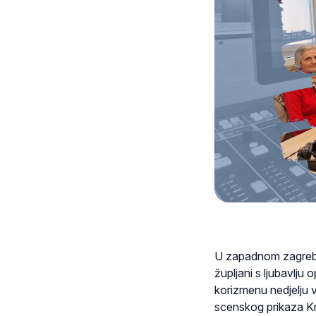
U zapadnom zagrebač
župljani s ljubavlju 
korizmenu nedjelju v
scenskog prikaza K