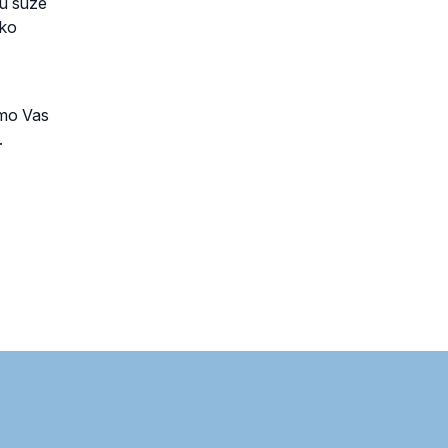
ku suze
ako
mo Vas
.