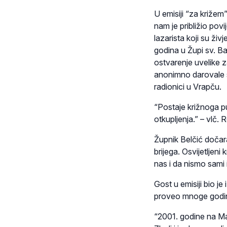
U emisiji “za križe
nam je približio povi
lazarista koji su živ
godina u Župi sv. Ba
ostvarenje uvelike 
anonimno darovale s
radionici u Vrapču.
“Postaje križnoga pu
otkupljenja.” – vlč. 
Župnik Belčić dočar
brijega. Osvijetljen
nas i da nismo sami 
Gost u emisiji bio je
proveo mnoge godine
“2001. godine na Ma