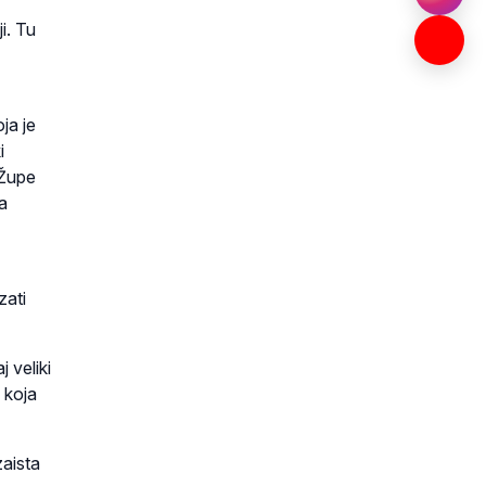
i. Tu
ja je
i
 Župe
a
zati
 veliki
 koja
zaista