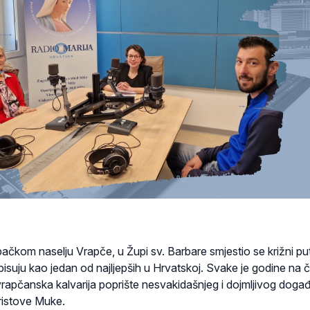
kom naselju Vrapče, u Župi sv. Barbare smjestio se križni put
opisuju kao jedan od najljepših u Hrvatskoj.
Svake je godine na č
rapčanska kalvarija poprište nesvakidašnjeg i dojmljivog događ
ristove Muke.