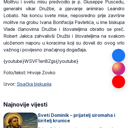
Molitvu i svetu misu predvodio je p. Giuseppe Puscedu,
generalni vikar Družbe, a pjevanje animirao Leandro
Lobato. Na koncu svete mise, neposredno prije završne
molitve na grobu Ivana Bonifacija Pavletića, u ime biskupa
Vlade članovima Družbe i štovateljima obratio se preč.
Robert Jakica zahvalivši Družbi i štovateljima na svakom
uloženom naporu u koracima koji su doveli do ovog vrlo
važnog i povijesno značajnog događaja.
{youtube}WSVF1en8Zgs{/youtube}
Foto/tekst: Hrvoje Zovko
Izvor:
Sisačka biskupija
Najnovije vijesti
Sveti Dominik – prijatelj siromaha i
širitelj krunice