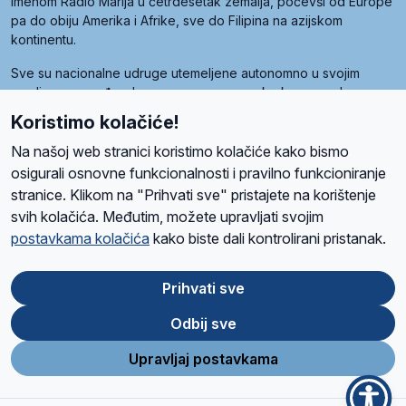
imenom Radio Marija u četrdesetak zemalja, počevši od Europe
pa do obiju Amerika i Afrike, sve do Filipina na azijskom
kontinentu.
Sve su nacionalne udruge utemeljene autonomno u svojim
zemljama, a međusobna su povezane preko krovne udruge
pod nazivom Svjetska obitelj Radio Marije (World Family of
Koristimo kolačiće!
Radio Maria). Svjetsku obitelj utemeljilo je sedam članica, među
kojima je i hrvatska Udruga Radio Marija.
Na našoj web stranici koristimo kolačiće kako bismo
osigurali osnovne funkcionalnosti i pravilno funkcioniranje
stranice. Klikom na "Prihvati sve" pristajete na korištenje
svih kolačića. Međutim, možete upravljati svojim
O nama
Radio
Program
Volonteri
Prijatelji
Kontakt
Pravila privatnosti
postavkama kolačića
kako biste dali kontrolirani pristanak.
Kolačići
Uvjeti korištenja
Ova stranica je zaštićena Google reCAPTCHA sustavom
Prihvati sve
Odbij sve
App
Google
Store
Play
Upravljaj postavkama
Design and development
SIK
&
C-Tel