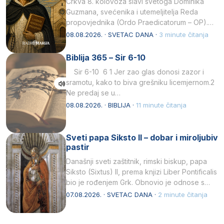
Crkva 8. kolovoza slavi svetoga Dominika
Guzmana, svećenika i utemeljitelja Reda
propovjednika (Ordo Praedicatorum – OP).
Svojim životom, dubokom ljubavlju prema
08.08.2026. · SVETAC DANA ·
3 minute čitanja
Kristu…
Biblija 365 – Sir 6-10
Sir 6-10 6 1 Jer zao glas donosi zazor i
sramotu, kako to biva grešniku licemjernom.2
Ne predaj se u…
08.08.2026. · BIBLIJA ·
11 minute čitanja
Sveti papa Siksto II – dobar i miroljubiv
pastir
Današnji sveti zaštitnik, rimski biskup, papa
Siksto (Sixtus) II, prema knjizi Liber Pontificalis
bio je rođenjem Grk. Obnovio je odnose s
afričkim…
07.08.2026. · SVETAC DANA ·
2 minute čitanja