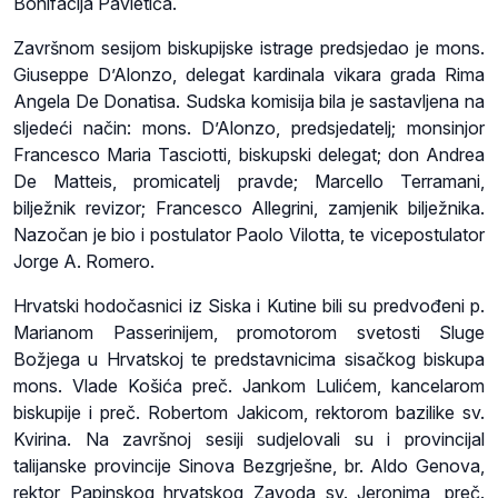
Bonifacija Pavletića.
Završnom sesijom biskupijske istrage predsjedao je mons.
Giuseppe D’Alonzo, delegat kardinala vikara grada Rima
Angela De Donatisa. Sudska komisija bila je sastavljena na
sljedeći način: mons. D’Alonzo, predsjedatelj; monsinjor
Francesco Maria Tasciotti, biskupski delegat; don Andrea
De Matteis, promicatelj pravde; Marcello Terramani,
bilježnik revizor; Francesco Allegrini, zamjenik bilježnika.
Nazočan je bio i postulator Paolo Vilotta, te vicepostulator
Jorge A. Romero.
Hrvatski hodočasnici iz Siska i Kutine bili su predvođeni p.
Marianom Passerinijem, promotorom svetosti Sluge
Božjega u Hrvatskoj te predstavnicima sisačkog biskupa
mons. Vlade Košića preč. Jankom Lulićem, kancelarom
biskupije i preč. Robertom Jakicom, rektorom bazilike sv.
Kvirina. Na završnoj sesiji sudjelovali su i provincijal
talijanske provincije Sinova Bezgrješne, br. Aldo Genova,
rektor Papinskog hrvatskog Zavoda sv. Jeronima, preč.