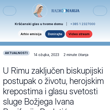
Skip to content
Skip to footer
Menu
Kršćanski glas u tvome domu
|
+385 1 2327000
Arhiv emisija
Donirajte
Video stream
AKTUALNOSTI
14 ožujka, 2023
2 minute čitanja
U Rimu zaključen biskupijski
postupak o životu, herojskim
krepostima i glasu svetosti
sluge Božjega Ivana