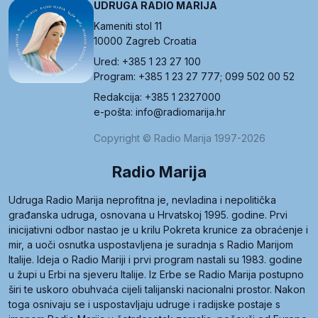
UDRUGA RADIO MARIJA
Kameniti stol 11
10000 Zagreb Croatia
Ured: +385 1 23 27 100
Program: +385 1 23 27 777; 099 502 00 52
Redakcija: +385 1 2327000
e-pošta: info@radiomarija.hr
Copyright © Radio Marija 1997-2026
Radio Marija
Udruga Radio Marija neprofitna je, nevladina i nepolitička
građanska udruga, osnovana u Hrvatskoj 1995. godine. Prvi
inicijativni odbor nastao je u krilu Pokreta krunice za obraćenje i
mir, a uoči osnutka uspostavljena je suradnja s Radio Marijom
Italije. Ideja o Radio Mariji i prvi program nastali su 1983. godine
u župi u Erbi na sjeveru Italije. Iz Erbe se Radio Marija postupno
širi te uskoro obuhvaća cijeli talijanski nacionalni prostor. Nakon
toga osnivaju se i uspostavljaju udruge i radijske postaje s