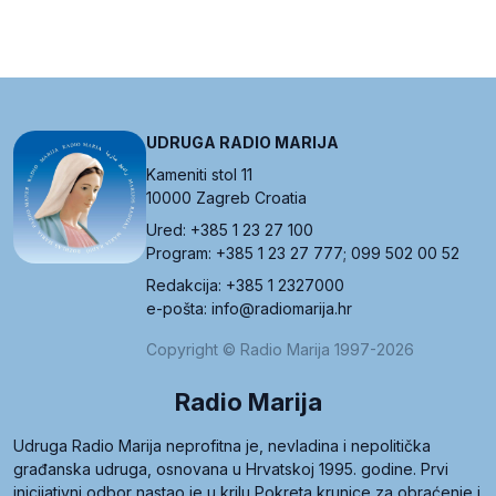
UDRUGA RADIO MARIJA
Kameniti stol 11
10000 Zagreb Croatia
Ured: +385 1 23 27 100
Program: +385 1 23 27 777; 099 502 00 52
Redakcija: +385 1 2327000
e-pošta: info@radiomarija.hr
Copyright © Radio Marija 1997-2026
Radio Marija
Udruga Radio Marija neprofitna je, nevladina i nepolitička
građanska udruga, osnovana u Hrvatskoj 1995. godine. Prvi
inicijativni odbor nastao je u krilu Pokreta krunice za obraćenje i