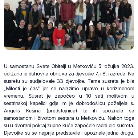
U samostanu Svete Obitelji u Metkoviću 5. ožujka 2023.
održana je duhovna obnova za djevojke 7. i 8. razreda. Na
susretu su sudjelovale 33 djevojke. Tema susreta je bila
„Milosti je čas“ jer se nalazimo upravo u korizmenom
vremenu. Susret je započeo u 10 sati molitvom u
sestrinskoj kapelici gdje im je dobrodošlicu poželjela s.
Angelis Kešina (predstojnica) te ih upoznala sa
samostanom i životom sestara u Metkoviću. Nakon toga
su u dvorani pokraj župne kuće započele radni dio susreta.
Djevojke su se najprije predstavile i upoznale jedna drugu.