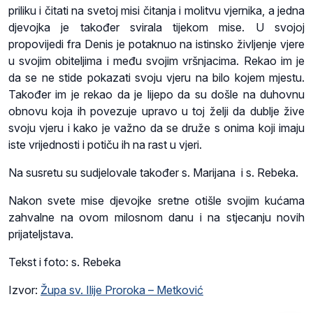
priliku i čitati na svetoj misi čitanja i molitvu vjernika, a jedna
djevojka je također svirala tijekom mise. U svojoj
propovijedi fra Denis je potaknuo na istinsko življenje vjere
u svojim obiteljima i među svojim vršnjacima. Rekao im je
da se ne stide pokazati svoju vjeru na bilo kojem mjestu.
Također im je rekao da je lijepo da su došle na duhovnu
obnovu koja ih povezuje upravo u toj želji da dublje žive
svoju vjeru i kako je važno da se druže s onima koji imaju
iste vrijednosti i potiču ih na rast u vjeri.
Na susretu su sudjelovale također s. Marijana i s. Rebeka.
Nakon svete mise djevojke sretne otišle svojim kućama
zahvalne na ovom milosnom danu i na stjecanju novih
prijateljstava.
Tekst i foto: s. Rebeka
Izvor:
Župa sv. Ilije Proroka – Metković