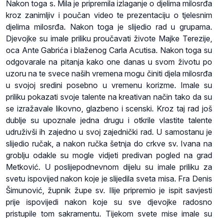
Nakon toga s. Mila je pripremila izlaganje o djelima milosrđa
kroz zanimljiv i poučan video te prezentaciju o tjelesnim
djelima milosrđa. Nakon toga je slijedio rad u grupama.
Djevojke su imale priliku proučavati živote Majke Terezije,
oca Ante Gabrića i blaženog Carla Acutisa. Nakon toga su
odgovarale na pitanja kako one danas u svom životu po
uzoru na te svece naših vremena mogu činiti djela milosrđa
u svojoj sredini posebno u vremenu korizme. Imale su
priliku pokazati svoje talente na kreativan način tako da su
se izražavale likovno, glazbeno i scenski. Kroz taj rad još
dublje su upoznale jedna drugu i otkrile vlastite talente
udruživši ih zajedno u svoj zajednički rad. U samostanu je
slijedio ručak, a nakon ručka šetnja do crkve sv. Ivana na
groblju odakle su mogle vidjeti predivan pogled na grad
Metković. U poslijepodnevnom dijelu su imale priliku za
svetu ispovijed nakon koje je slijedila sveta misa. Fra Denis
Šimunović, župnik župe sv. Ilije pripremio je ispit savjesti
prije ispovijedi nakon koje su sve djevojke radosno
pristupile tom sakramentu. Tijekom svete mise imale su