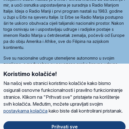
mir, a uoči osnutka uspostavljena je suradnja s Radio Marijom
Italije. Ideja o Radio Mariji i prvi program nastali su 1983. godine
u župi u Erbi na sjeveru Italije. Iz Erbe se Radio Marija postupno
širi te uskoro obuhvaća cijeli talijanski nacionalni prostor. Nakon
toga osnivaju se i uspostavljaju udruge i radijske postaje s
imenom Radio Marija u četrdesetak zemalja, počevši od Europe
pa do obiju Amerika i Afrike, sve do Filipina na azijskom
kontinentu.
Sve su nacionalne udruge utemeljene autonomno u svojim
zemljama, a međusobna su povezane preko krovne udruge
pod nazivom Svjetska obitelj Radio Marije (World Family of
Koristimo kolačiće!
Radio Maria). Svjetsku obitelj utemeljilo je sedam članica, među
kojima je i hrvatska Udruga Radio Marija.
Na našoj web stranici koristimo kolačiće kako bismo
osigurali osnovne funkcionalnosti i pravilno funkcioniranje
stranice. Klikom na "Prihvati sve" pristajete na korištenje
svih kolačića. Međutim, možete upravljati svojim
O nama
Radio
Program
Volonteri
Prijatelji
Kontakt
Pravila privatnosti
postavkama kolačića
kako biste dali kontrolirani pristanak.
Kolačići
Uvjeti korištenja
Ova stranica je zaštićena Google reCAPTCHA sustavom
Prihvati sve