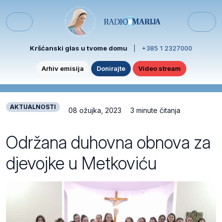
Skip to content
Skip to footer
Menu
Kršćanski glas u tvome domu
|
+385 1 2327000
Arhiv emisija
Donirajte
Video stream
AKTUALNOSTI
08 ožujka, 2023
3 minute čitanja
Održana duhovna obnova za
djevojke u Metkoviću