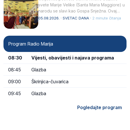
svete Marije Velike (Santa Maria Maggiore) u
narodu se slavi kao Gospa Snježna. Ovaj
naziv, Sancta Maria…
05.08.2026. · SVETAC DANA ·
2 minute čitanja
Program Radio Marija
08:30
Vijesti, obavijesti i najava programa
08:45
Glazba
09:00
Škrinjica-čuvarica
09:45
Glazba
Pogledajte program