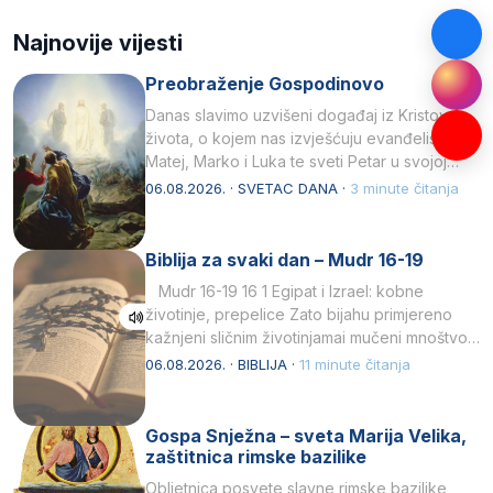
Najnovije vijesti
Preobraženje Gospodinovo
Danas slavimo uzvišeni događaj iz Kristova
života, o kojem nas izvješćuju evanđelisti
Matej, Marko i Luka te sveti Petar u svojoj
drugoj…
06.08.2026. · SVETAC DANA ·
3 minute čitanja
Biblija za svaki dan – Mudr 16-19
Mudr 16-19 16 1 Egipat i Izrael: kobne
životinje, prepelice Zato bijahu primjereno
kažnjeni sličnim životinjamai mučeni mnoštvom
kukaca.2 A narod…
06.08.2026. · BIBLIJA ·
11 minute čitanja
Gospa Snježna – sveta Marija Velika,
zaštitnica rimske bazilike
Obljetnica posvete slavne rimske bazilike