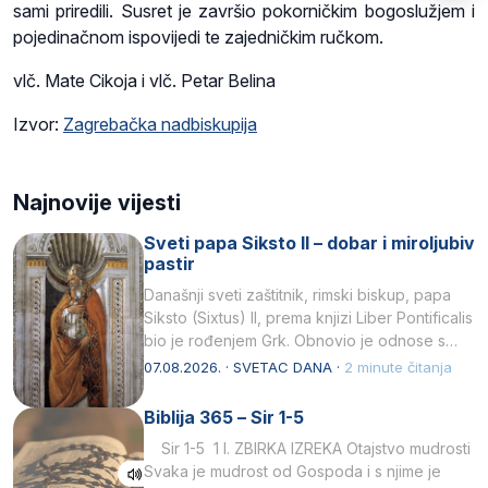
sami priredili. Susret je završio pokorničkim bogoslužjem i
pojedinačnom ispovijedi te zajedničkim ručkom.
vlč. Mate Cikoja i vlč. Petar Belina
Izvor:
Zagrebačka nadbiskupija
Najnovije vijesti
Sveti papa Siksto II – dobar i miroljubiv
pastir
Današnji sveti zaštitnik, rimski biskup, papa
Siksto (Sixtus) II, prema knjizi Liber Pontificalis
bio je rođenjem Grk. Obnovio je odnose s
afričkim…
07.08.2026. · SVETAC DANA ·
2 minute čitanja
Biblija 365 – Sir 1-5
Sir 1-5 1 I. ZBIRKA IZREKA Otajstvo mudrosti
Svaka je mudrost od Gospoda i s njime je