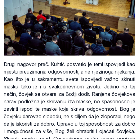
Drugi nagovor preč. Kuhtić posvetio je temi ispovijedi kao
mjestu preuzimanja odgovornosti, a ne njezinoga nijekanja.
Kao što je u sakramentu svete ispovijedi važno skinuti
masku tako je i u svakodnevnom životu. Jedino na taj
način, čovjek se otvara za Božji dodir. Ranjena čovjekova
narav podložna je skrivanju iza maske, no spasonosno je
zaviriti ispod te maske koja skriva odgovornost. Bog je
čovjeku darovao slobodu, ne s ciljem da je zloporabi, nego
da je iskoristi za dobro. Upravo u toj sposobnosti za dobro
i mogućnosti za više, Bog želi ohrabriti i ojačati čovjeka.
Skinuti masku pred Gospodinom može samo ponizan