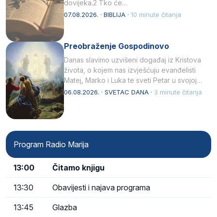
dovijeka.2 Tko će…
07.08.2026. · BIBLIJA ·
10 minute čitanja
Preobraženje Gospodinovo
Danas slavimo uzvišeni događaj iz Kristova
života, o kojem nas izvješćuju evanđelisti
Matej, Marko i Luka te sveti Petar u svojoj
drugoj…
06.08.2026. · SVETAC DANA ·
3 minute čitanja
Program Radio Marija
13:00
Čitamo knjigu
13:30
Obavijesti i najava programa
13:45
Glazba