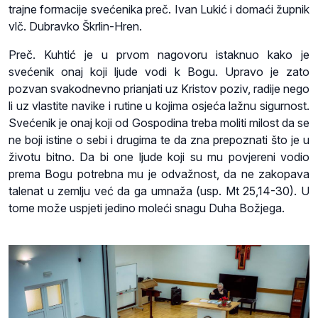
trajne formacije svećenika preč. Ivan Lukić i domaći župnik
vlč. Dubravko Škrlin-Hren.
Preč. Kuhtić je u prvom nagovoru istaknuo kako je
svećenik onaj koji ljude vodi k Bogu. Upravo je zato
pozvan svakodnevno prianjati uz Kristov poziv, radije nego
li uz vlastite navike i rutine u kojima osjeća lažnu sigurnost.
Svećenik je onaj koji od Gospodina treba moliti milost da se
ne boji istine o sebi i drugima te da zna prepoznati što je u
životu bitno. Da bi one ljude koji su mu povjereni vodio
prema Bogu potrebna mu je odvažnost, da ne zakopava
talenat u zemlju već da ga umnaža (usp. Mt 25,14-30). U
tome može uspjeti jedino moleći snagu Duha Božjega.