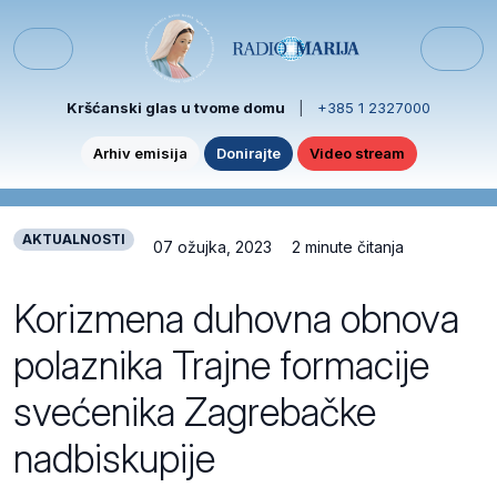
Skip to content
Skip to footer
Menu
Kršćanski glas u tvome domu
|
+385 1 2327000
Arhiv emisija
Donirajte
Video stream
AKTUALNOSTI
07 ožujka, 2023
2 minute čitanja
Korizmena duhovna obnova
polaznika Trajne formacije
svećenika Zagrebačke
nadbiskupije