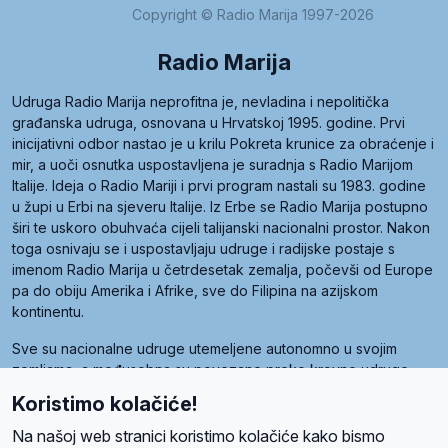
Copyright © Radio Marija 1997-2026
Radio Marija
Udruga Radio Marija neprofitna je, nevladina i nepolitička
građanska udruga, osnovana u Hrvatskoj 1995. godine. Prvi
inicijativni odbor nastao je u krilu Pokreta krunice za obraćenje i
mir, a uoči osnutka uspostavljena je suradnja s Radio Marijom
Italije. Ideja o Radio Mariji i prvi program nastali su 1983. godine
u župi u Erbi na sjeveru Italije. Iz Erbe se Radio Marija postupno
širi te uskoro obuhvaća cijeli talijanski nacionalni prostor. Nakon
toga osnivaju se i uspostavljaju udruge i radijske postaje s
imenom Radio Marija u četrdesetak zemalja, počevši od Europe
pa do obiju Amerika i Afrike, sve do Filipina na azijskom
kontinentu.
Sve su nacionalne udruge utemeljene autonomno u svojim
zemljama, a međusobna su povezane preko krovne udruge
pod nazivom Svjetska obitelj Radio Marije (World Family of
Koristimo kolačiće!
Radio Maria). Svjetsku obitelj utemeljilo je sedam članica, među
kojima je i hrvatska Udruga Radio Marija.
Na našoj web stranici koristimo kolačiće kako bismo