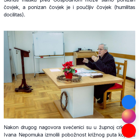
čovjek, a ponizan čovjek je i poučljiv čovjek (humilitas
docilitas).
Nakon drugog nagovora svećenici su u župnoj crkvi sv.
Ivana Nepomuka izmolili pobožnost križnog puta koju su