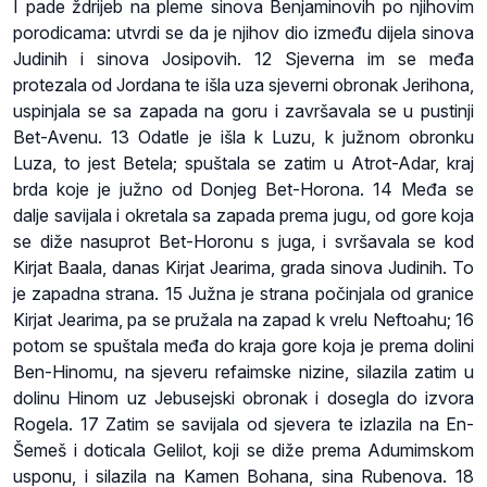
I pade ždrijeb na pleme sinova Benjaminovih po njihovim
porodicama: utvrdi se da je njihov dio između dijela sinova
Judinih i sinova Josipovih. 12 Sjeverna im se međa
protezala od Jordana te išla uza sjeverni obronak Jerihona,
uspinjala se sa zapada na goru i završavala se u pustinji
Bet-Avenu. 13 Odatle je išla k Luzu, k južnom obronku
Luza, to jest Betela; spuštala se zatim u Atrot-Adar, kraj
brda koje je južno od Donjeg Bet-Horona. 14 Međa se
dalje savijala i okretala sa zapada prema jugu, od gore koja
se diže nasuprot Bet-Horonu s juga, i svršavala se kod
Kirjat Baala, danas Kirjat Jearima, grada sinova Judinih. To
je zapadna strana. 15 Južna je strana počinjala od granice
Kirjat Jearima, pa se pružala na zapad k vrelu Neftoahu; 16
potom se spuštala međa do kraja gore koja je prema dolini
Ben-Hinomu, na sjeveru refaimske nizine, silazila zatim u
dolinu Hinom uz Jebusejski obronak i dosegla do izvora
Rogela. 17 Zatim se savijala od sjevera te izlazila na En-
Šemeš i doticala Gelilot, koji se diže prema Adumimskom
usponu, i silazila na Kamen Bohana, sina Rubenova. 18