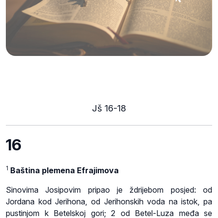
Jš 16-18
16
1
Baština plemena Efrajimova
Sinovima Josipovim pripao je ždrijebom posjed: od
Jordana kod Jerihona, od Jerihonskih voda na istok, pa
pustinjom k Betelskoj gori; 2 od Betel-Luza međa se