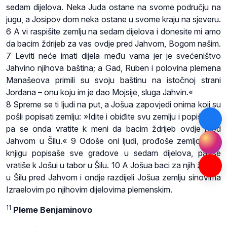
sedam dijelova. Neka Juda ostane na svome području na
jugu, a Josipov dom neka ostane u svome kraju na sjeveru.
6 A vi raspišite zemlju na sedam dijelova i donesite mi amo
da bacim ždrijeb za vas ovdje pred Jahvom, Bogom našim.
7 Leviti neće imati dijela među vama jer je svećeništvo
Jahvino njihova baština; a Gad, Ruben i polovina plemena
Manašeova primili su svoju baštinu na istočnoj strani
Jordana – onu koju im je dao Mojsije, sluga Jahvin.«
8 Spreme se ti ljudi na put, a Jošua zapovjedi onima koji su
pošli popisati zemlju: »Idite i obiđite svu zemlju i popišite je,
pa se onda vratite k meni da bacim ždrijeb ovdje pred
Jahvom u Šilu.« 9 Odoše oni ljudi, prođoše zemljom i u
knjigu popisaše sve gradove u sedam dijelova, pa se
vratiše k Jošui u tabor u Šilu. 10 A Jošua baci za njih ždrijeb
u Šilu pred Jahvom i ondje razdijeli Jošua zemlju sinovima
Izraelovim po njihovim dijelovima plemenskim.
11
Pleme Benjaminovo