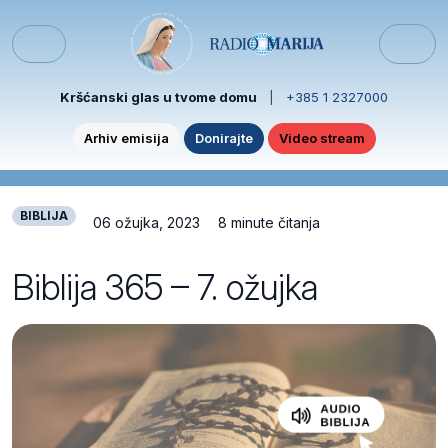
Skip to content
Skip to footer
Menu
Kršćanski glas u tvome domu
|
+385 1 2327000
Arhiv emisija
Donirajte
Video stream
BIBLIJA
06 ožujka, 2023
8 minute čitanja
Biblija 365 – 7. ožujka