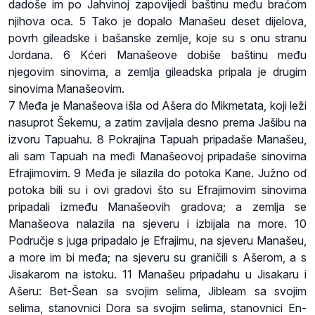
dadoše im po Jahvinoj zapovijedi baštinu među braćom
njihova oca. 5 Tako je dopalo Manašeu deset dijelova,
povrh gileadske i bašanske zemlje, koje su s onu stranu
Jordana. 6 Kćeri Manašeove dobiše baštinu među
njegovim sinovima, a zemlja gileadska pripala je drugim
sinovima Manašeovim.
7 Međa je Manašeova išla od Ašera do Mikmetata, koji leži
nasuprot Šekemu, a zatim zavijala desno prema Jašibu na
izvoru Tapuahu. 8 Pokrajina Tapuah pripadaše Manašeu,
ali sam Tapuah na međi Manašeovoj pripadaše sinovima
Efrajimovim. 9 Međa je silazila do potoka Kane. Južno od
potoka bili su i ovi gradovi što su Efrajimovim sinovima
pripadali između Manašeovih gradova; a zemlja se
Manašeova nalazila na sjeveru i izbijala na more. 10
Područje s juga pripadalo je Efrajimu, na sjeveru Manašeu,
a more im bi međa; na sjeveru su graničili s Ašerom, a s
Jisakarom na istoku. 11 Manašeu pripadahu u Jisakaru i
Ašeru: Bet-Šean sa svojim selima, Jibleam sa svojim
selima, stanovnici Dora sa svojim selima, stanovnici En-