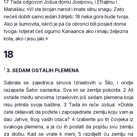
17 Tada odgovori Jošua domu Josipovu, i Efrajimu i
Manašeu: »Vi ste brojan narod i imate silnu snagu. Zato
nećeš dobiti samo jedan ždrijeb: 18 neka gora bude tvoja.
Ako je šumovita, iskrči je pa će obronci biti posjed doma
tvoga. Istjerat ćeš sigurno Kanaance ako i imaju željezna
kola, ako i jesu jaki.«
18
1
3. SEDAM OSTALIH PLEMENA
Sabrala se zajednica sinova Izraelovih u Šilo, i ondje
razapeše Šator sastanka. Sva im se zemlja pokorila. 2 Ali
ostade među sinovima Izraelovim još sedam plemena koja
nisu primila svoje baštine. 3 Tada im reče Jošua: »Dokle
ćete oklijevati da pođete i zaposjednete zemlju koju vam je
dao Jahve, Bog vaših otaca? 4 Izaberite po tri čovjeka iz
svakoga plemena, a ja ću ih poslati da popišu svu zemlju
za diobu. Kad se vrate k meni, 5 razdijelit ću zemlju na