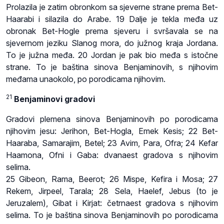
Prolazila je zatim obronkom sa sjeverne strane prema Bet-
Haarabi i silazila do Arabe. 19 Dalje je tekla međa uz
obronak Bet-Hogle prema sjeveru i svršavala se na
sjevernom jeziku Slanog mora, do južnog kraja Jordana.
To je južna međa. 20 Jordan je pak bio međa s istočne
strane. To je baština sinova Benjaminovih, s njihovim
međama unaokolo, po porodicama njihovim.
21
Benjaminovi gradovi
Gradovi plemena sinova Benjaminovih po porodicama
njihovim jesu: Jerihon, Bet-Hogla, Emek Kesis; 22 Bet-
Haaraba, Samarajim, Betel; 23 Avim, Para, Ofra; 24 Kefar
Haamona, Ofni i Gaba: dvanaest gradova s njihovim
selima.
25 Gibeon, Rama, Beerot; 26 Mispe, Kefira i Mosa; 27
Rekem, Jirpeel, Tarala; 28 Sela, Haelef, Jebus (to je
Jeruzalem), Gibat i Kirjat: četrnaest gradova s njihovim
selima. To je baština sinova Benjaminovih po porodicama