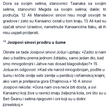
Dora sa svojim selima, stanovnici Taanaka sa svojim
selima, stanovnici Megida sa svojim selima; dakle: tri
područja. 12 Ali Manašeovi sinovi nisu mogli osvojiti te
gradove i zato su Kanaanci ostali u tom kraju. 13 Ali kad su
ojačali sinovi Izraelovi, nametnuše Kanaancima tlaku, ali ih
nisu uspjeli protjerati.
14
Josipovi sinovi prodiru u šume
Obrate se tada Josipovi sinovi Jošui i upitaju: »Zašto si nam
dao u baštinu prema jednom ždrijebu, samo jedan dio, kad
smo mnogobrojni i Jahve nas dosad blagoslivljao?« 15
Jošua im odgovori: »Kad ste narod mnogobrojan, pođite u
šumu i krčite ondje sebi zemlje u periškoj i refaimskoj krajini,
ako vam je pretijesna gora Efrajimova.« 16 A sinovi
Josipovi rekoše: »Gora nam ova neće biti dosta, a svi
Kanaanci koji žive u ravnici imaju željezna kola, oni što su u
Bet-Šeanu i selima njegovim i oni koji su u dolini
jizreelskoj.«