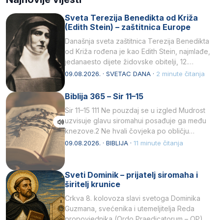
Sveta Terezija Benedikta od Križa
(Edith Stein) – zaštitnica Europe
Današnja sveta zaštitnica Terezija Benedikta
od Križa rođena je kao Edith Stein, najmlađe,
jedanaesto dijete židovske obitelji, 12.
listopada 1891, u Wrocławu…
09.08.2026. · SVETAC DANA ·
2 minute čitanja
Biblija 365 – Sir 11–15
Sir 11–15 111 Ne pouzdaj se u izgled Mudrost
uzvisuje glavu siromahui posađuje ga među
knezove.2 Ne hvali čovjeka po obličju
njegovui…
09.08.2026. · BIBLIJA ·
11 minute čitanja
Sveti Dominik – prijatelj siromaha i
širitelj krunice
Crkva 8. kolovoza slavi svetoga Dominika
Guzmana, svećenika i utemeljitelja Reda
propovjednika (Ordo Praedicatorum – OP).