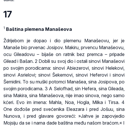
17
1
Baština plemena Manašeova
Ždrijebom je dopao i dio plemenu Manašeovu, jer je
Manaše bio prvenac Josipov. Makiru, prvencu Manašeovu,
ocu Gileadovu – bijaše on ratnik bez premca – pripade
Gilead i Bašan. 2 Dobili su svoj dio i ostali sinovi Manašeovi
po svojim porodicama: sinovi Abiezerovi, sinovi Helekovi,
sinovi Asrielovi; sinovi Šekemovi, sinovi Heferovi i sinovi
Šemidini. To su muški potomci Manašea, sina Josipova, po
svojim porodicama. 3 A Selofhad, sin Hefera, sina Gileada,
sina Makira, sina Manašeova, nije imao sinova, nego samo
kćeri. Evo im imena: Mahla, Noa, Hogla, Milka i Tirsa. 4
One dođoše pred svećenika Eleazara i pred Jošuu, sina
Nunova, i pred glavare govoreći: »Jahve je zapovjedio
Mojsiju da se i nama dade baština među našom braćom.« I