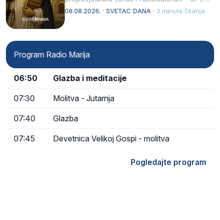
Svojim životom, dubokom ljubavlju prema
08.08.2026. · SVETAC DANA ·
3 minute čitanja
Kristu…
Program Radio Marija
06:50
Glazba i meditacije
07:30
Molitva - Jutarnja
07:40
Glazba
07:45
Devetnica Velikoj Gospi - molitva
Pogledajte program