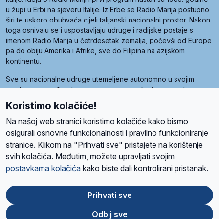
u župi u Erbi na sjeveru Italije. Iz Erbe se Radio Marija postupno
širi te uskoro obuhvaća cijeli talijanski nacionalni prostor. Nakon
toga osnivaju se i uspostavljaju udruge i radijske postaje s
imenom Radio Marija u četrdesetak zemalja, počevši od Europe
pa do obiju Amerika i Afrike, sve do Filipina na azijskom
kontinentu.
Sve su nacionalne udruge utemeljene autonomno u svojim
zemljama, a međusobna su povezane preko krovne udruge
pod nazivom Svjetska obitelj Radio Marije (World Family of
Koristimo kolačiće!
Radio Maria). Svjetsku obitelj utemeljilo je sedam članica, među
kojima je i hrvatska Udruga Radio Marija.
Na našoj web stranici koristimo kolačiće kako bismo
osigurali osnovne funkcionalnosti i pravilno funkcioniranje
stranice. Klikom na "Prihvati sve" pristajete na korištenje
svih kolačića. Međutim, možete upravljati svojim
O nama
Radio
Program
Volonteri
Prijatelji
Kontakt
Pravila privatnosti
postavkama kolačića
kako biste dali kontrolirani pristanak.
Kolačići
Uvjeti korištenja
Ova stranica je zaštićena Google reCAPTCHA sustavom
Prihvati sve
Odbij sve
App
Google