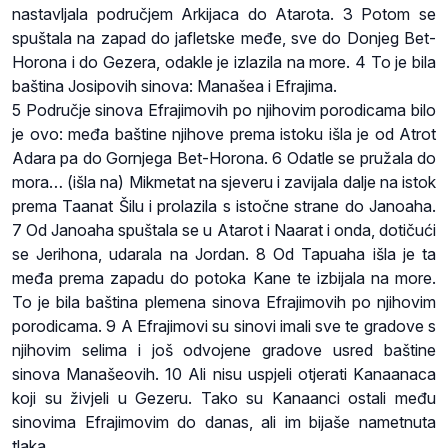
nastavljala područjem Arkijaca do Atarota. 3 Potom se
spuštala na zapad do jafletske međe, sve do Donjeg Bet-
Horona i do Gezera, odakle je izlazila na more. 4 To je bila
baština Josipovih sinova: Manašea i Efrajima.
5 Područje sinova Efrajimovih po njihovim porodicama bilo
je ovo: međa baštine njihove prema istoku išla je od Atrot
Adara pa do Gornjega Bet-Horona. 6 Odatle se pružala do
mora… (išla na) Mikmetat na sjeveru i zavijala dalje na istok
prema Taanat Šilu i prolazila s istočne strane do Janoaha.
7 Od Janoaha spuštala se u Atarot i Naarat i onda, dotičući
se Jerihona, udarala na Jordan. 8 Od Tapuaha išla je ta
međa prema zapadu do potoka Kane te izbijala na more.
To je bila baština plemena sinova Efrajimovih po njihovim
porodicama. 9 A Efrajimovi su sinovi imali sve te gradove s
njihovim selima i još odvojene gradove usred baštine
sinova Manašeovih. 10 Ali nisu uspjeli otjerati Kanaanaca
koji su živjeli u Gezeru. Tako su Kanaanci ostali među
sinovima Efrajimovim do danas, ali im bijaše nametnuta
tlaka.