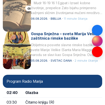
Mudr 16-19 16 1 Egipat i Izrael: kobne
životinje, prepelice Zato bijahu primjereno
kažnjeni sličnim životinjamai mučeni mnoštvom
kukaca.2 A narod…
06.08.2026. · BIBLIJA ·
11 minute čitanja
Gospa Snježna – sveta Marija Velika,
zaštitnica rimske bazilike
Obljetnica posvete slavne rimske bazilike
svete Marije Velike (Santa Maria Maggiore) u
narodu se slavi kao Gospa Snježna. Ovaj
naziv, Sancta Maria…
05.08.2026. · SVETAC DANA ·
2 minute čitanja
Program Radio Marija
02:40
Glazba
03:30
Čitamo knjigu (R)