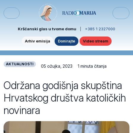
Skip to content
Skip to footer
Menu
Kršćanski glas u tvome domu
|
+385 1 2327000
Arhiv emisija
Donirajte
Video stream
AKTUALNOSTI
05 ožujka, 2023
1 minuta čitanja
Održana godišnja skupština
Hrvatskog društva katoličkih
novinara