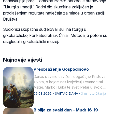
nadbiskupije preč. Tomislav Hačko održao je predavanje
“Liturgija i mediji.” Radni dio skupštine zaključen je
proglašenjem rezultata natječaja za mlade u organizaciji
Društva.
Sudionici skupštine sudjelovali su i na liturgiji u
grkokatoličkoj konkatedrali sv. Ćirila i Metoda, a potom su
razgledali i grkokatolički muzej.
Najnovije vijesti
Preobraženje Gospodinovo
Danas slavimo uzvišeni događaj iz Kristova
života, o kojem nas izvješćuju evanđelisti
Matej, Marko i Luka te sveti Petar u svojoj
drugoj…
06.08.2026. · SVETAC DANA ·
3 minute čitanja
Biblija za svaki dan – Mudr 16-19