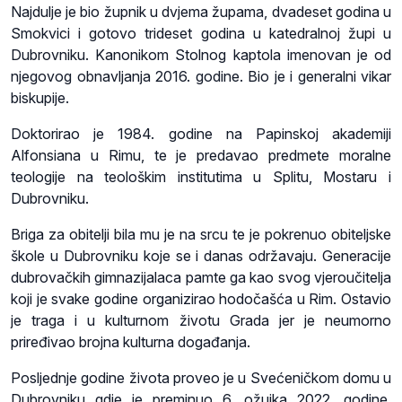
Najdulje je bio župnik u dvjema župama, dvadeset godina u
Smokvici i gotovo trideset godina u katedralnoj župi u
Dubrovniku. Kanonikom Stolnog kaptola imenovan je od
njegovog obnavljanja 2016. godine. Bio je i generalni vikar
biskupije.
Doktorirao je 1984. godine na Papinskoj akademiji
Alfonsiana u Rimu, te je predavao predmete moralne
teologije na teološkim institutima u Splitu, Mostaru i
Dubrovniku.
Briga za obitelji bila mu je na srcu te je pokrenuo obiteljske
škole u Dubrovniku koje se i danas održavaju. Generacije
dubrovačkih gimnazijalaca pamte ga kao svog vjeroučitelja
koji je svake godine organizirao hodočašća u Rim. Ostavio
je traga i u kulturnom životu Grada jer je neumorno
priređivao brojna kulturna događanja.
Posljednje godine života proveo je u Svećeničkom domu u
Dubrovniku gdje je preminuo 6. ožujka 2022. godine.