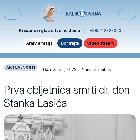
Skip to content
Skip to footer
Menu
Kršćanski glas u tvome domu
|
+385 1 2327000
Arhiv emisija
Donirajte
Video stream
AKTUALNOSTI
04 ožujka, 2023
2 minute čitanja
Prva obljetnica smrti dr. don
Stanka Lasića