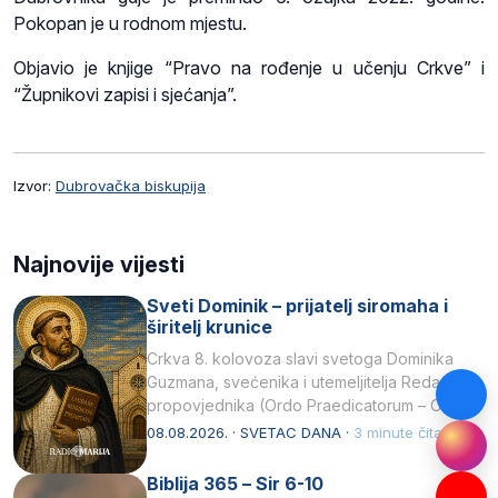
Pokopan je u rodnom mjestu.
Objavio je knjige “Pravo na rođenje u učenju Crkve” i
“Župnikovi zapisi i sjećanja”.
Izvor:
Dubrovačka biskupija
Najnovije vijesti
Sveti Dominik – prijatelj siromaha i
širitelj krunice
Crkva 8. kolovoza slavi svetoga Dominika
Guzmana, svećenika i utemeljitelja Reda
propovjednika (Ordo Praedicatorum – OP).
Svojim životom, dubokom ljubavlju prema
08.08.2026. · SVETAC DANA ·
3 minute čitanja
Kristu…
Biblija 365 – Sir 6-10