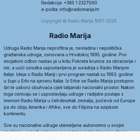
Redakcija: +385 1 2327000
e-pošta: info@radiomarija.hr
Copyright © Radio Marija 1997-2026
Radio Marija
Udruga Radio Marija neprofitna je, nevladina i nepolitička
građanska udruga, osnovana u Hrvatskoj 1995. godine. Prvi
inicijativni odbor nastao je u krilu Pokreta krunice za obraćenje i
mir, a uoči osnutka uspostavljena je suradnja s Radio Marijom
Italije. Ideja o Radio Mariji i prvi program nastali su 1983. godine
u župi u Erbi na sjeveru Italije. Iz Erbe se Radio Marija postupno
širi te uskoro obuhvaća cijeli talijanski nacionalni prostor. Nakon
toga osnivaju se i uspostavljaju udruge i radijske postaje s
imenom Radio Marija u četrdesetak zemalja, počevši od Europe
pa do obiju Amerika i Afrike, sve do Filipina na azijskom
kontinentu.
Sve su nacionalne udruge utemeljene autonomno u svojim
zemljama, a međusobna su povezane preko krovne udruge
pod nazivom Svjetska obitelj Radio Marije (World Family of