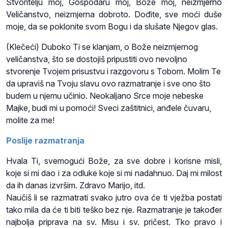
Stvoritelju moj, Gospodaru moj, Bože moj, neizmjerno
Veličanstvo, neizmjerna dobroto. Dođite, sve moći duše
moje, da se poklonite svom Bogu i da slušate Njegov glas.
(Klečeći) Duboko Ti se klanjam, o Bože neizmjernog
veličanstva, što se dostojiš pripustiti ovo nevoljno
stvorenje Tvojem prisustvu i razgovoru s Tobom. Molim Te
da upraviš na Tvoju slavu ovo razmatranje i sve ono što
budem u njemu učinio. Neokaljano Srce moje nebeske
Majke, budi mi u pomoći! Sveci zaštitnici, anđele čuvaru,
molite za me!
Poslije razmatranja
Hvala Ti, svemogući Bože, za sve dobre i korisne misli,
koje si mi dao i za odluke koje si mi nadahnuo. Daj mi milost
da ih danas izvršim. Zdravo Marijo, itd.
Naučiš li se razmatrati svako jutro ova će ti vježba postati
tako mila da će ti biti teško bez nje. Razmatranje je također
najbolja priprava na sv. Misu i sv. pričest. Tko pravo i