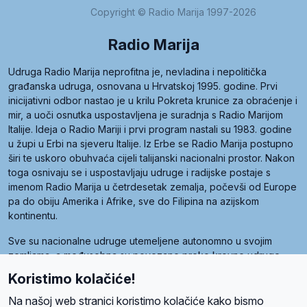
Copyright © Radio Marija 1997-2026
Radio Marija
Udruga Radio Marija neprofitna je, nevladina i nepolitička
građanska udruga, osnovana u Hrvatskoj 1995. godine. Prvi
inicijativni odbor nastao je u krilu Pokreta krunice za obraćenje i
mir, a uoči osnutka uspostavljena je suradnja s Radio Marijom
Italije. Ideja o Radio Mariji i prvi program nastali su 1983. godine
u župi u Erbi na sjeveru Italije. Iz Erbe se Radio Marija postupno
širi te uskoro obuhvaća cijeli talijanski nacionalni prostor. Nakon
toga osnivaju se i uspostavljaju udruge i radijske postaje s
imenom Radio Marija u četrdesetak zemalja, počevši od Europe
pa do obiju Amerika i Afrike, sve do Filipina na azijskom
kontinentu.
Sve su nacionalne udruge utemeljene autonomno u svojim
zemljama, a međusobna su povezane preko krovne udruge
pod nazivom Svjetska obitelj Radio Marije (World Family of
Koristimo kolačiće!
Radio Maria). Svjetsku obitelj utemeljilo je sedam članica, među
kojima je i hrvatska Udruga Radio Marija.
Na našoj web stranici koristimo kolačiće kako bismo