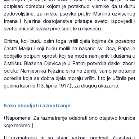
potpisao odredbu kojom je potaknuo vjernike da u duhu
zadovoljštine, za mrske psovke protiv Marijina uzvišenog
Imena i Njezina dostojanstva pristupe svetoj ispovijedi i
svetoj pričesti svake prve subote u mjesecu.
Onima, koji budu osim toga vršili djela kojima će posebno
častiti Mariju i koji budu molili na nakane sv. Oca, Papa je
podijelio potpuni oprost, koji se može namijeniti i dušama u
čistilištu. Blažena Djevica je u Fatimi potvrdila dakle izbor i
odluku Namjesnika Njezina sina na zemlji, samo je potanje
odredila koja se dobra djela moraju vršiti. I to je učinila pet
godina kasnije (13. lipnja 1917.), za drugog ukazanja.
Kako obavljati razmatranje
(Napomena: Za razmatranje odabrati ono otajstvo krunice
koje molimo.)
U razmatranju tri su stvari važne: predmet, čuvstva i