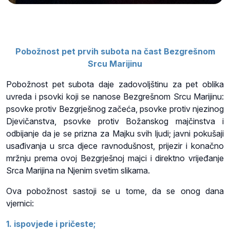
Pobožnost pet prvih subota na čast Bezgrešnom
Srcu Marijinu
Pobožnost pet subota daje zadovoljštinu za pet oblika
uvreda i psovki koji se nanose Bezgrešnom Srcu Marijinu:
psovke protiv Bezgrješnog začeća, psovke protiv njezinog
Djevičanstva, psovke protiv Božanskog majčinstva i
odbijanje da je se prizna za Majku svih ljudi; javni pokušaji
usađivanja u srca djece ravnodušnost, prijezir i konačno
mržnju prema ovoj Bezgrješnoj majci i direktno vrijeđanje
Srca Marijina na Njenim svetim slikama.
Ova pobožnost sastoji se u tome, da se onog dana
vjernici:
1. ispovjede i pričeste;