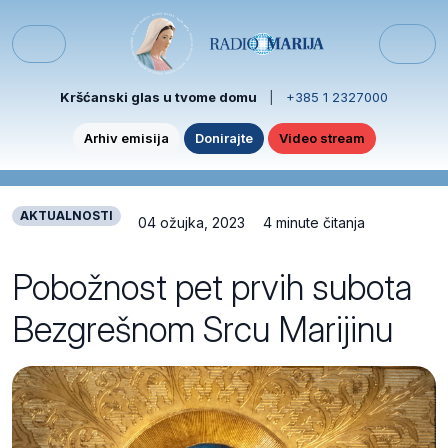
Skip to content
Skip to footer
Menu
Kršćanski glas u tvome domu
|
+385 1 2327000
Arhiv emisija
Donirajte
Video stream
AKTUALNOSTI
04 ožujka, 2023
4 minute čitanja
Pobožnost pet prvih subota
Bezgrešnom Srcu Marijinu