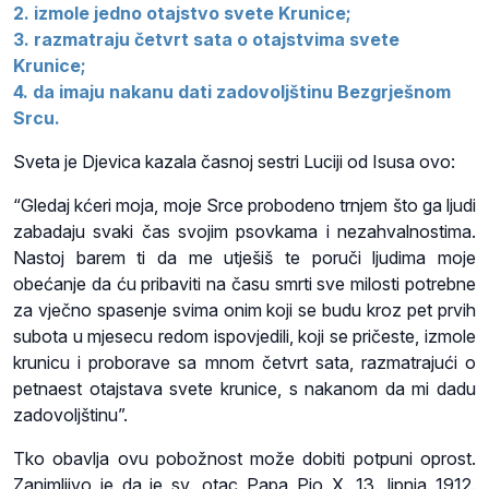
2. izmole jedno otajstvo svete Krunice;
3. razmatraju četvrt sata o otajstvima svete
Krunice;
4. da imaju nakanu dati zadovoljštinu Bezgrješnom
Srcu.
Sveta je Djevica kazala časnoj sestri Luciji od Isusa ovo:
“Gledaj kćeri moja, moje Srce probodeno trnjem što ga ljudi
zabadaju svaki čas svojim psovkama i nezahvalnostima.
Nastoj barem ti da me utješiš te poruči ljudima moje
obećanje da ću pribaviti na času smrti sve milosti potrebne
za vječno spasenje svima onim koji se budu kroz pet prvih
subota u mjesecu redom ispovjedili, koji se pričeste, izmole
krunicu i proborave sa mnom četvrt sata, razmatrajući o
petnaest otajstava svete krunice, s nakanom da mi dadu
zadovoljštinu”.
Tko obavlja ovu pobožnost može dobiti potpuni oprost.
Zanimljivo je da je sv. otac Papa Pio X. 13. lipnja 1912.