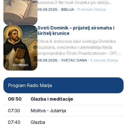
knezove.2 Ne hvali čovjeka po obličju
njegovui…
09.08.2026. · BIBLIJA ·
11 minute čitanja
Sveti Dominik – prijatelj siromaha i
širitelj krunice
Crkva 8. kolovoza slavi svetoga Dominika
Guzmana, svećenika i utemeljitelja Reda
propovjednika (Ordo Praedicatorum – OP).
Svojim životom, dubokom ljubavlju prema
08.08.2026. · SVETAC DANA ·
3 minute čitanja
Kristu…
Program Radio Marija
06:50
Glazba i meditacije
07:30
Molitva - Jutarnja
07:40
Glazba