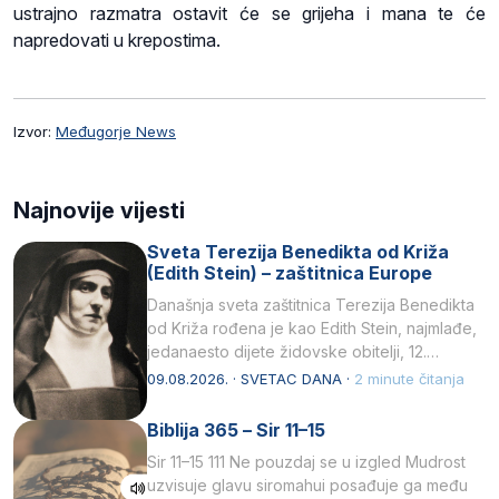
ustrajno razmatra ostavit će se grijeha i mana te će
napredovati u krepostima.
Izvor:
Međugorje News
Najnovije vijesti
Sveta Terezija Benedikta od Križa
(Edith Stein) – zaštitnica Europe
Današnja sveta zaštitnica Terezija Benedikta
od Križa rođena je kao Edith Stein, najmlađe,
jedanaesto dijete židovske obitelji, 12.
listopada 1891, u Wrocławu…
09.08.2026. · SVETAC DANA ·
2 minute čitanja
Biblija 365 – Sir 11–15
Sir 11–15 111 Ne pouzdaj se u izgled Mudrost
uzvisuje glavu siromahui posađuje ga među