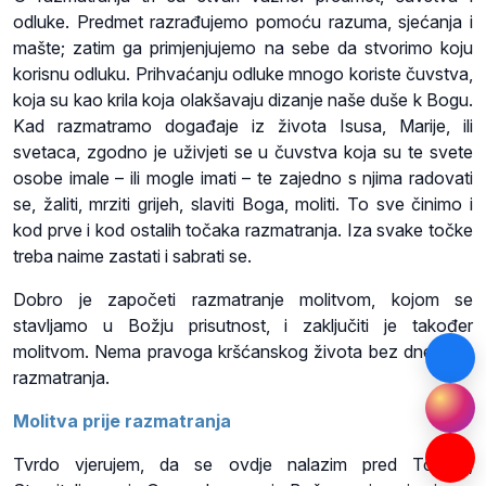
odluke. Predmet razrađujemo pomoću razuma, sjećanja i
mašte; zatim ga primjenjujemo na sebe da stvorimo koju
korisnu odluku. Prihvaćanju odluke mnogo koriste čuvstva,
koja su kao krila koja olakšavaju dizanje naše duše k Bogu.
Kad razmatramo događaje iz života Isusa, Marije, ili
svetaca, zgodno je uživjeti se u čuvstva koja su te svete
osobe imale – ili mogle imati – te zajedno s njima radovati
se, žaliti, mrziti grijeh, slaviti Boga, moliti. To sve činimo i
kod prve i kod ostalih točaka razmatranja. Iza svake točke
treba naime zastati i sabrati se.
Dobro je započeti razmatranje molitvom, kojom se
stavljamo u Božju prisutnost, i zaključiti je također
molitvom. Nema pravoga kršćanskog života bez dnevnog
razmatranja.
Molitva prije razmatranja
Tvrdo vjerujem, da se ovdje nalazim pred Tobom,