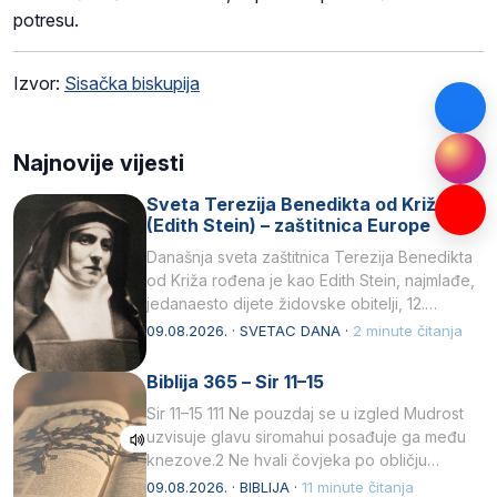
potresu.
Izvor:
Sisačka biskupija
Najnovije vijesti
Sveta Terezija Benedikta od Križa
(Edith Stein) – zaštitnica Europe
Današnja sveta zaštitnica Terezija Benedikta
od Križa rođena je kao Edith Stein, najmlađe,
jedanaesto dijete židovske obitelji, 12.
listopada 1891, u Wrocławu…
09.08.2026. · SVETAC DANA ·
2 minute čitanja
Biblija 365 – Sir 11–15
Sir 11–15 111 Ne pouzdaj se u izgled Mudrost
uzvisuje glavu siromahui posađuje ga među
knezove.2 Ne hvali čovjeka po obličju
njegovui…
09.08.2026. · BIBLIJA ·
11 minute čitanja