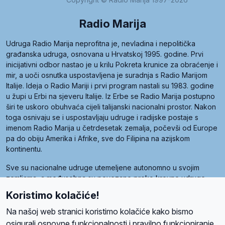
Radio Marija
Udruga Radio Marija neprofitna je, nevladina i nepolitička
građanska udruga, osnovana u Hrvatskoj 1995. godine. Prvi
inicijativni odbor nastao je u krilu Pokreta krunice za obraćenje i
mir, a uoči osnutka uspostavljena je suradnja s Radio Marijom
Italije. Ideja o Radio Mariji i prvi program nastali su 1983. godine
u župi u Erbi na sjeveru Italije. Iz Erbe se Radio Marija postupno
širi te uskoro obuhvaća cijeli talijanski nacionalni prostor. Nakon
toga osnivaju se i uspostavljaju udruge i radijske postaje s
imenom Radio Marija u četrdesetak zemalja, počevši od Europe
pa do obiju Amerika i Afrike, sve do Filipina na azijskom
kontinentu.
Sve su nacionalne udruge utemeljene autonomno u svojim
zemljama, a međusobna su povezane preko krovne udruge
pod nazivom Svjetska obitelj Radio Marije (World Family of
Koristimo kolačiće!
Radio Maria). Svjetsku obitelj utemeljilo je sedam članica, među
kojima je i hrvatska Udruga Radio Marija.
Na našoj web stranici koristimo kolačiće kako bismo
osigurali osnovne funkcionalnosti i pravilno funkcioniranje