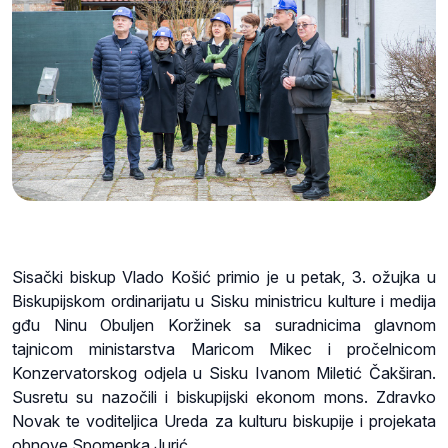
Sisački biskup Vlado Košić primio je u petak, 3. ožujka u
Biskupijskom ordinarijatu u Sisku ministricu kulture i medija
gđu Ninu Obuljen Koržinek sa suradnicima glavnom
tajnicom ministarstva Maricom Mikec i pročelnicom
Konzervatorskog odjela u Sisku Ivanom Miletić Čakširan.
Susretu su nazočili i biskupijski ekonom mons. Zdravko
Novak te voditeljica Ureda za kulturu biskupije i projekata
obnove Spomenka Jurić.