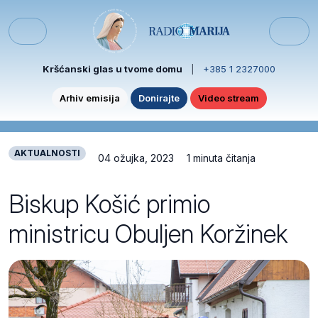
Skip to content
Skip to footer
Menu
Kršćanski glas u tvome domu
|
+385 1 2327000
Arhiv emisija
Donirajte
Video stream
AKTUALNOSTI
04 ožujka, 2023
1 minuta čitanja
Biskup Košić primio
ministricu Obuljen Koržinek