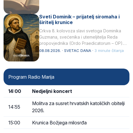
Sveti Dominik – prijatelj siromaha i
širitelj krunice
Crkva 8. kolovoza slavi svetoga Dominika
Guzmana, svećenika i utemeljitelja Reda
propovjednika (Ordo Praedicatorum – OP).
Svojim životom, dubokom ljubavlju prema
08.08.2026. · SVETAC DANA ·
3 minute čitanja
Kristu…
Program Radio Marija
14:00
Nedjeljni koncert
Molitva za susret hrvatskih katoličkih obitelji
14:55
2026.
15:00
Krunica Božjega milosrđa