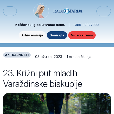
Skip to content
Skip to footer
Menu
Kršćanski glas u tvome domu
|
+385 1 2327000
Arhiv emisija
Donirajte
Video stream
AKTUALNOSTI
03 ožujka, 2023
1 minuta čitanja
23. Križni put mladih
Varaždinske biskupije