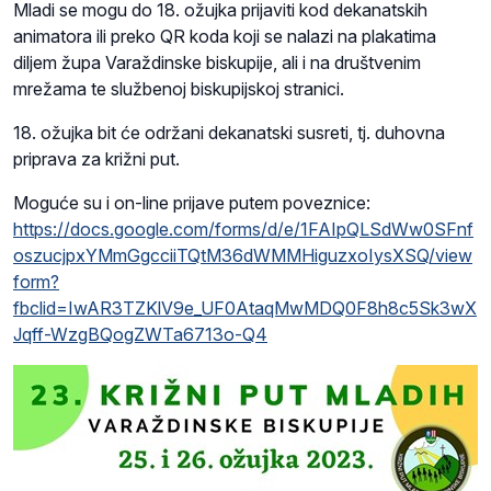
Mladi se mogu do 18. ožujka prijaviti kod dekanatskih
animatora ili preko QR koda koji se nalazi na plakatima
diljem župa Varaždinske biskupije, ali i na društvenim
mrežama te službenoj biskupijskoj stranici.
18. ožujka bit će održani dekanatski susreti, tj. duhovna
priprava za križni put.
Moguće su i on-line prijave putem poveznice:
https://docs.google.com/forms/d/e/1FAIpQLSdWw0SFnf
oszucjpxYMmGgcciiTQtM36dWMMHiguzxoIysXSQ/view
form?
fbclid=IwAR3TZKlV9e_UF0AtaqMwMDQ0F8h8c5Sk3wX
Jqff-WzgBQogZWTa6713o-Q4