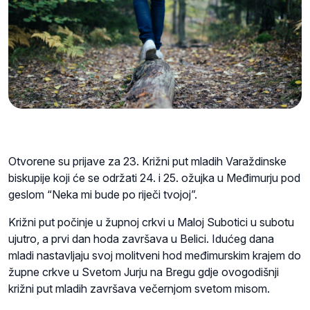
Otvorene su prijave za 23. Križni put mladih Varaždinske
biskupije koji će se održati 24. i 25. ožujka u Međimurju pod
geslom “Neka mi bude po riječi tvojoj”.
Križni put počinje u župnoj crkvi u Maloj Subotici u subotu
ujutro, a prvi dan hoda završava u Belici. Idućeg dana
mladi nastavljaju svoj molitveni hod međimurskim krajem do
župne crkve u Svetom Jurju na Bregu gdje ovogodišnji
križni put mladih završava večernjom svetom misom.