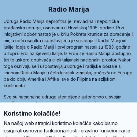
Radio Marija
Udruga Radio Marija neprofitna je, nevladina i nepolitička
građanska udruga, osnovana u Hrvatskoj 1995. godine. Prvi
inicijativni odbor nastao je u krilu Pokreta krunice za obraćenje i
mir, a uoči osnutka uspostavljena je suradnja s Radio Marijom
Italije. Ideja o Radio Mariji i prvi program nastali su 1983. godine
u župi u Erbi na sjeveru Italije. Iz Erbe se Radio Marija postupno
širi te uskoro obuhvaća cijeli talijanski nacionalni prostor. Nakon
toga osnivaju se i uspostavljaju udruge i radijske postaje s
imenom Radio Marija u četrdesetak zemalja, počevši od Europe
pa do obiju Amerika i Afrike, sve do Filipina na azijskom
kontinentu.
Sve su nacionalne udruge utemeljene autonomno u svojim
zemljama, a međusobna su povezane preko krovne udruge
pod nazivom Svjetska obitelj Radio Marije (World Family of
Koristimo kolačiće!
Radio Maria). Svjetsku obitelj utemeljilo je sedam članica, među
kojima je i hrvatska Udruga Radio Marija.
Na našoj web stranici koristimo kolačiće kako bismo
osigurali osnovne funkcionalnosti i pravilno funkcioniranje