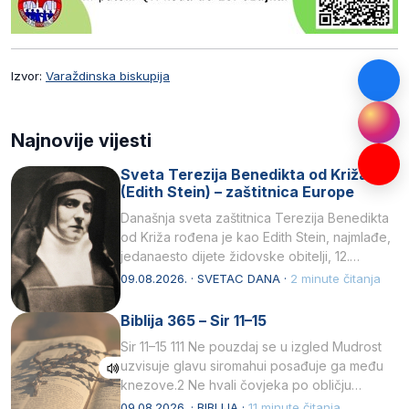
Izvor:
Varaždinska biskupija
Najnovije vijesti
Sveta Terezija Benedikta od Križa
(Edith Stein) – zaštitnica Europe
Današnja sveta zaštitnica Terezija Benedikta
od Križa rođena je kao Edith Stein, najmlađe,
jedanaesto dijete židovske obitelji, 12.
listopada 1891, u Wrocławu…
09.08.2026. · SVETAC DANA ·
2 minute čitanja
Biblija 365 – Sir 11–15
Sir 11–15 111 Ne pouzdaj se u izgled Mudrost
uzvisuje glavu siromahui posađuje ga među
knezove.2 Ne hvali čovjeka po obličju
njegovui…
09.08.2026. · BIBLIJA ·
11 minute čitanja