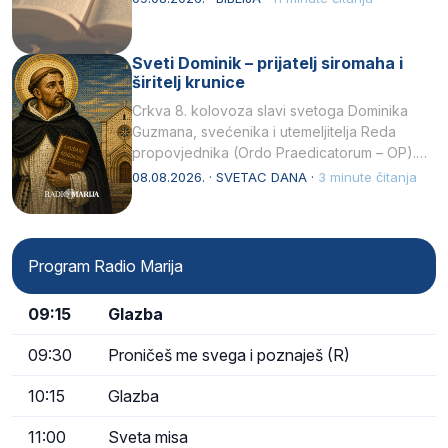
Sveti Dominik – prijatelj siromaha i
širitelj krunice
Crkva 8. kolovoza slavi svetoga Dominika
Guzmana, svećenika i utemeljitelja Reda
propovjednika (Ordo Praedicatorum – OP).
Svojim životom, dubokom ljubavlju prema
08.08.2026. · SVETAC DANA ·
3 minute čitanja
Kristu…
Program Radio Marija
09:15
Glazba
09:30
Proničeš me svega i poznaješ (R)
10:15
Glazba
11:00
Sveta misa