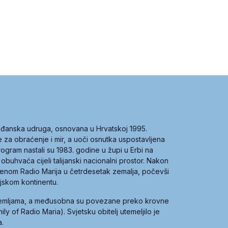
građanska udruga, osnovana u Hrvatskoj 1995.
ce za obraćenje i mir, a uoči osnutka uspostavljena
 program nastali su 1983. godine u župi u Erbi na
 obuhvaća cijeli talijanski nacionalni prostor. Nakon
 imenom Radio Marija u četrdesetak zemalja, počevši
ijskom kontinentu.
zemljama, a međusobna su povezane preko krovne
y of Radio Maria). Svjetsku obitelj utemeljilo je
a.