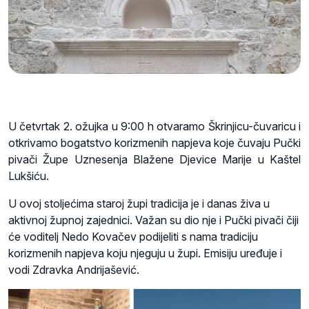
U četvrtak 2. ožujka u 9:00 h otvaramo Škrinjicu-čuvaricu i
otkrivamo bogatstvo korizmenih napjeva koje čuvaju Pučki
pivači Župe Uznesenja Blažene Djevice Marije u Kaštel
Lukšiću.
U ovoj stoljećima staroj župi tradicija je i danas živa u
aktivnoj župnoj zajednici. Važan su dio nje i Pučki pivači čiji
će voditelj Nedo Kovačev podijeliti s nama tradiciju
korizmenih napjeva koju njeguju u župi. Emisiju uređuje i
vodi Zdravka Andrijašević.