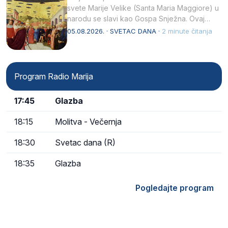
svete Marije Velike (Santa Maria Maggiore) u
narodu se slavi kao Gospa Snježna. Ovaj
naziv, Sancta Maria…
05.08.2026. · SVETAC DANA ·
2 minute čitanja
Program Radio Marija
17:45
Glazba
18:15
Molitva - Večernja
18:30
Svetac dana (R)
18:35
Glazba
Pogledajte program