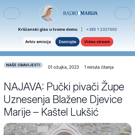
Skip to content
Skip to footer
Menu
Kršćanski glas u tvome domu
|
+385 1 2327000
Arhiv emisija
Donirajte
Video stream
NAŠE OBAVIJESTI
01 ožujka, 2023
1 minuta čitanja
NAJAVA: Pučki pivači Župe
Uznesenja Blažene Djevice
Marije – Kaštel Lukšić