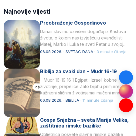
Najnovije vijesti
Preobraženje Gospodinovo
Danas slavimo uzvišeni događaj iz Kristova
života, o kojem nas izvješćuju evanđelisti
Matej, Marko i Luka te sveti Petar u svojoj
drugoj…
06.08.2026. · SVETAC DANA ·
3 minute čitanja
Biblija za svaki dan – Mudr 16-19
Mudr 16-19 16 1 Egipat i Izrael: kobne
životinje, prepelice Zato bijahu primjereno
kažnjeni sličnim životinjamai mučeni mnoštvom
kukaca.2 A narod…
06.08.2026. · BIBLIJA ·
11 minute čitanja
Gospa Snježna – sveta Marija Velika,
zaštitnica rimske bazilike
Obljetnica posvete slavne rimske bazilike