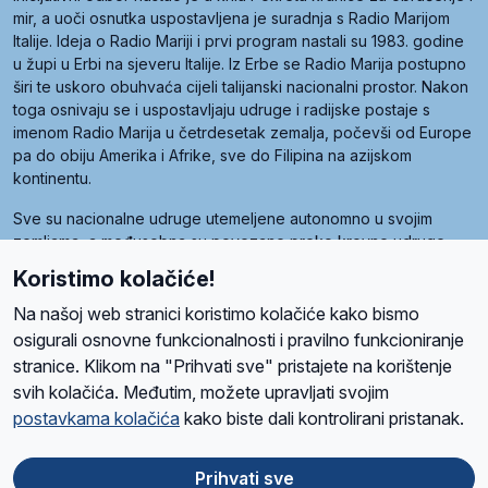
mir, a uoči osnutka uspostavljena je suradnja s Radio Marijom
Italije. Ideja o Radio Mariji i prvi program nastali su 1983. godine
u župi u Erbi na sjeveru Italije. Iz Erbe se Radio Marija postupno
širi te uskoro obuhvaća cijeli talijanski nacionalni prostor. Nakon
toga osnivaju se i uspostavljaju udruge i radijske postaje s
imenom Radio Marija u četrdesetak zemalja, počevši od Europe
pa do obiju Amerika i Afrike, sve do Filipina na azijskom
kontinentu.
Sve su nacionalne udruge utemeljene autonomno u svojim
zemljama, a međusobna su povezane preko krovne udruge
pod nazivom Svjetska obitelj Radio Marije (World Family of
Koristimo kolačiće!
Radio Maria). Svjetsku obitelj utemeljilo je sedam članica, među
kojima je i hrvatska Udruga Radio Marija.
Na našoj web stranici koristimo kolačiće kako bismo
osigurali osnovne funkcionalnosti i pravilno funkcioniranje
stranice. Klikom na "Prihvati sve" pristajete na korištenje
svih kolačića. Međutim, možete upravljati svojim
O nama
Radio
Program
Volonteri
Prijatelji
Kontakt
Pravila privatnosti
postavkama kolačića
kako biste dali kontrolirani pristanak.
Kolačići
Uvjeti korištenja
Ova stranica je zaštićena Google reCAPTCHA sustavom
Prihvati sve