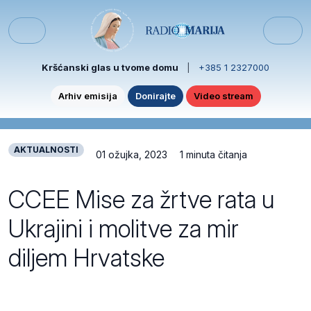
Skip to content
Skip to footer
Menu
Kršćanski glas u tvome domu
|
+385 1 2327000
Arhiv emisija
Donirajte
Video stream
AKTUALNOSTI
01 ožujka, 2023
1 minuta čitanja
CCEE Mise za žrtve rata u
Ukrajini i molitve za mir
diljem Hrvatske