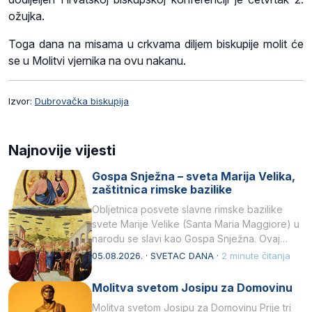
ožujka.
Toga dana na misama u crkvama diljem biskupije molit će
se u Molitvi vjernika na ovu nakanu.
Izvor:
Dubrovačka biskupija
Najnovije vijesti
Gospa Snježna – sveta Marija Velika,
zaštitnica rimske bazilike
Obljetnica posvete slavne rimske bazilike
svete Marije Velike (Santa Maria Maggiore) u
narodu se slavi kao Gospa Snježna. Ovaj
naziv, Sancta Maria…
05.08.2026. · SVETAC DANA ·
2 minute čitanja
Molitva svetom Josipu za Domovinu
Molitva svetom Josipu za Domovinu Prije tri