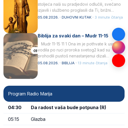
stoljeća naši su pradjedovi odlučili, svečano
izjavili i službeno proglasili da Ti, brižni
Poočime Isusov,…
05.08.2026. · DUHOVNI KUTAK ·
3 minute čitanja
Biblija za svaki dan – Mudr 11-15
Mudr 11-15 11 1 Ona im je pothvate k uspjehu
vodila po ruci proroka svetog2 kad su
prohodili pustoš nenastanjenui dizali…
05.08.2026. · BIBLIJA ·
13 minute čitanja
Program Radio Marija
04:30
Da radost vaša bude potpuna (R)
05:15
Glazba