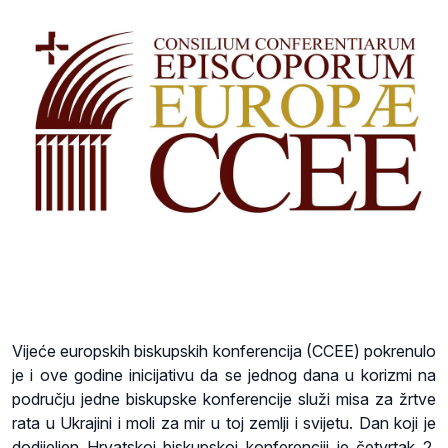
Vijeće europskih biskupskih konferencija (CCEE) pokrenulo
je i ove godine inicijativu da se jednog dana u korizmi na
području jedne biskupske konferencije služi misa za žrtve
rata u Ukrajini i moli za mir u toj zemlji i svijetu. Dan koji je
dodijeljen Hrvatskoj biskupskoj konferenciji je četvrtak 2.