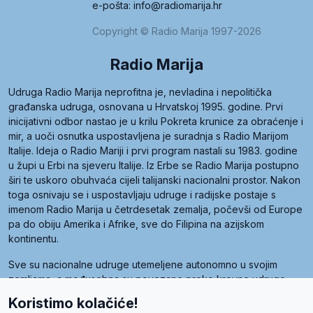
e-pošta: info@radiomarija.hr
Copyright © Radio Marija 1997-2026
Radio Marija
Udruga Radio Marija neprofitna je, nevladina i nepolitička
građanska udruga, osnovana u Hrvatskoj 1995. godine. Prvi
inicijativni odbor nastao je u krilu Pokreta krunice za obraćenje i
mir, a uoči osnutka uspostavljena je suradnja s Radio Marijom
Italije. Ideja o Radio Mariji i prvi program nastali su 1983. godine
u župi u Erbi na sjeveru Italije. Iz Erbe se Radio Marija postupno
širi te uskoro obuhvaća cijeli talijanski nacionalni prostor. Nakon
toga osnivaju se i uspostavljaju udruge i radijske postaje s
imenom Radio Marija u četrdesetak zemalja, počevši od Europe
pa do obiju Amerika i Afrike, sve do Filipina na azijskom
kontinentu.
Sve su nacionalne udruge utemeljene autonomno u svojim
zemljama, a međusobna su povezane preko krovne udruge
pod nazivom Svjetska obitelj Radio Marije (World Family of
Koristimo kolačiće!
Radio Maria). Svjetsku obitelj utemeljilo je sedam članica, među