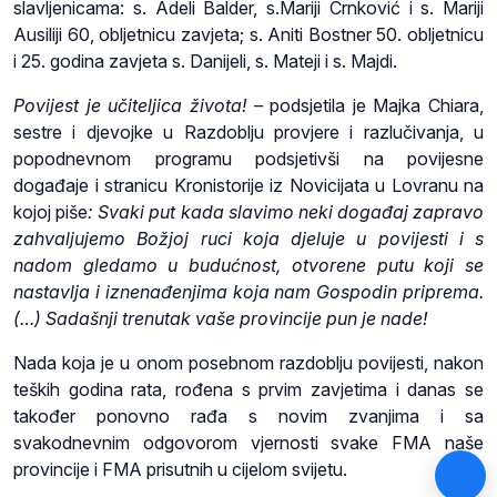
slavljenicama: s. Adeli Balder, s.Mariji Crnković i s. Mariji
Ausiliji 60, obljetnicu zavjeta; s. Aniti Bostner 50. obljetnicu
i 25. godina zavjeta s. Danijeli, s. Mateji i s. Majdi.
Povijest je učiteljica života! –
podsjetila je Majka Chiara,
sestre i djevojke u Razdoblju provjere i razlučivanja, u
popodnevnom programu podsjetivši na povijesne
događaje i stranicu Kronistorije iz Novicijata u Lovranu na
kojoj piše
: Svaki put kada slavimo neki događaj zapravo
zahvaljujemo Božjoj ruci koja djeluje u povijesti i s
nadom gledamo u budućnost, otvorene putu koji se
nastavlja i iznenađenjima koja nam Gospodin priprema.
(…) Sadašnji trenutak vaše provincije pun je nade!
Nada koja je u onom posebnom razdoblju povijesti, nakon
teških godina rata, rođena s prvim zavjetima i danas se
također ponovno rađa s novim zvanjima i sa
svakodnevnim odgovorom vjernosti svake FMA naše
provincije i FMA prisutnih u cijelom svijetu.