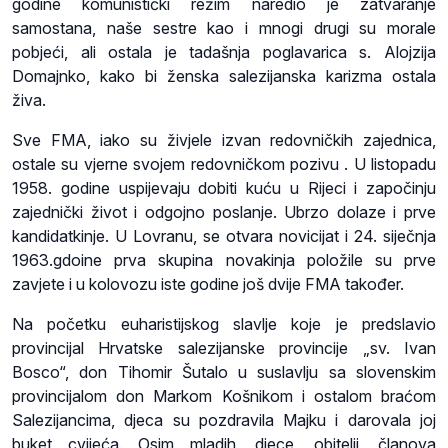
godine komunistički režim naredio je zatvaranje
samostana, naše sestre kao i mnogi drugi su morale
pobjeći, ali ostala je tadašnja poglavarica s. Alojzija
Domajnko, kako bi ženska salezijanska karizma ostala
živa.
Sve FMA, iako su živjele izvan redovničkih zajednica,
ostale su vjerne svojem redovničkom pozivu . U listopadu
1958. godine uspijevaju dobiti kuću u Rijeci i započinju
zajednički život i odgojno poslanje. Ubrzo dolaze i prve
kandidatkinje. U Lovranu, se otvara novicijat i 24. siječnja
1963.gdoine prva skupina novakinja položile su prve
zavjete i u kolovozu iste godine još dvije FMA također.
Na početku euharistijskog slavlje koje je predslavio
provincijal Hrvatske salezijanske provincije „sv. Ivan
Bosco“, don Tihomir Šutalo u suslavlju sa slovenskim
provincijalom don Markom Košnikom i ostalom braćom
Salezijancima, djeca su pozdravila Majku i darovala joj
buket cvijeća. Osim mladih, djece, obitelji, članova