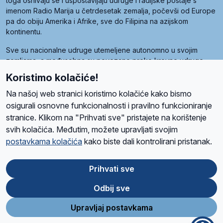
toga osnivaju se i uspostavljaju udruge i radijske postaje s
imenom Radio Marija u četrdesetak zemalja, počevši od Europe
pa do obiju Amerika i Afrike, sve do Filipina na azijskom
kontinentu.
Sve su nacionalne udruge utemeljene autonomno u svojim
zemljama, a međusobna su povezane preko krovne udruge
pod nazivom Svjetska obitelj Radio Marije (World Family of
Koristimo kolačiće!
Radio Maria). Svjetsku obitelj utemeljilo je sedam članica, među
kojima je i hrvatska Udruga Radio Marija.
Na našoj web stranici koristimo kolačiće kako bismo
osigurali osnovne funkcionalnosti i pravilno funkcioniranje
stranice. Klikom na "Prihvati sve" pristajete na korištenje
svih kolačića. Međutim, možete upravljati svojim
O nama
Radio
Program
Volonteri
Prijatelji
Kontakt
Pravila privatnosti
postavkama kolačića
kako biste dali kontrolirani pristanak.
Kolačići
Uvjeti korištenja
Ova stranica je zaštićena Google reCAPTCHA sustavom
Prihvati sve
Odbij sve
App
Google
Store
Play
Upravljaj postavkama
Design and development
SIK
&
C-Tel