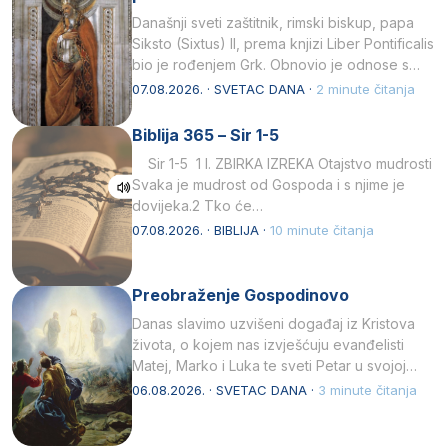
Današnji sveti zaštitnik, rimski biskup, papa
Siksto (Sixtus) II, prema knjizi Liber Pontificalis
bio je rođenjem Grk. Obnovio je odnose s
afričkim…
07.08.2026. · SVETAC DANA ·
2 minute čitanja
Biblija 365 – Sir 1-5
Sir 1-5 1 I. ZBIRKA IZREKA Otajstvo mudrosti
Svaka je mudrost od Gospoda i s njime je
dovijeka.2 Tko će…
07.08.2026. · BIBLIJA ·
10 minute čitanja
Preobraženje Gospodinovo
Danas slavimo uzvišeni događaj iz Kristova
života, o kojem nas izvješćuju evanđelisti
Matej, Marko i Luka te sveti Petar u svojoj
drugoj…
06.08.2026. · SVETAC DANA ·
3 minute čitanja