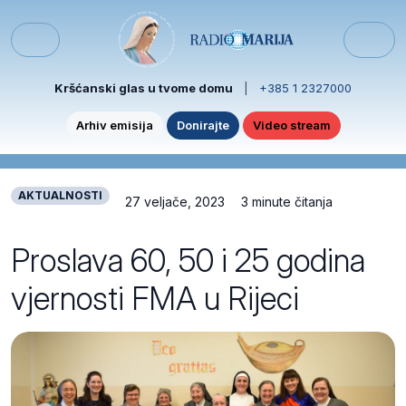
Skip to content
Skip to footer
Menu
Kršćanski glas u tvome domu
|
+385 1 2327000
Arhiv emisija
Donirajte
Video stream
AKTUALNOSTI
27 veljače, 2023
3 minute čitanja
Proslava 60, 50 i 25 godina
vjernosti FMA u Rijeci