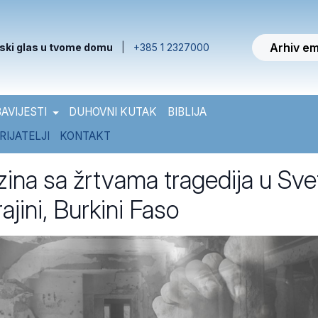
Arhiv em
ski glas u tvome domu
|
+385 1 2327000
AVIJESTI
DUHOVNI KUTAK
BIBLIJA
RIJATELJI
KONTAKT
zina sa žrtvama tragedija u Sve
rajini, Burkini Faso