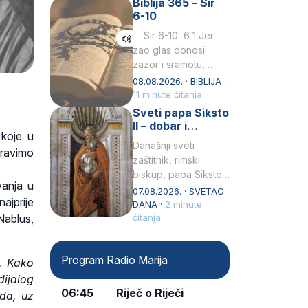
Biblija 365 – Sir
Praedicatorum – OP).
6-10
Svojim životom,
dubokom ljubavlju
Sir 6-10 6 1 Jer
prema Kristu…
zao glas donosi
zazor i sramotu,
kako to biva
08.08.2026. · BIBLIJA ·
grešniku
11 minute čitanja
licemjernom.2 Ne
Sveti papa Siksto
predaj se u…
II – dobar i
 koje u
miroljubiv pastir
Današnji sveti
oravimo
zaštitnik, rimski
biskup, papa Siksto
vanja u
(Sixtus) II, prema
07.08.2026. · SVETAC
ajprije
knjizi Liber
DANA ·
2 minute
Nablus,
Pontificalis bio je
čitanja
rođenjem Grk.
Obnovio je odnose s
Program Radio Marija
afričkim…
a. Kako
dijalog
06:45
Riječ o Riječi
da, uz