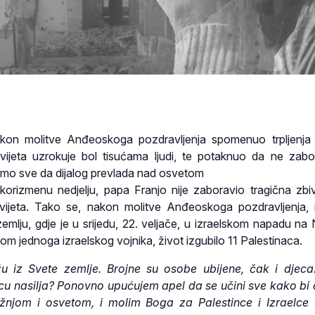
kon molitve Anđeoskoga pozdravljenja spomenuo trpljenja
svijeta uzrokuje bol tisućama ljudi, te potaknuo da ne zab
inimo sve da dijalog prevlada nad osvetom
korizmenu nedjelju, papa Franjo nije zaboravio tragična zbi
svijeta. Tako se, nakon molitve Anđeoskoga pozdravljenja, n
mlju, gdje je u srijedu, 22. veljače, u izraelskom napadu na 
m jednoga izraelskog vojnika, život izgubilo 11 Palestinaca.
ižu iz Svete zemlje. Brojne su osobe ubijene, čak i djec
icu nasilja? Ponovno upućujem apel da se učini sve kako bi 
njom i osvetom, i molim Boga za Palestince i Izraelce 