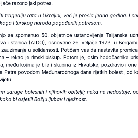
eljače razorio jaki potres.
 tragediju rata u Ukrajini, već je prošla jedna godina. I 
ijskoga i turskog naroda pogođenih potresom.
njo se spomenuo 50. obljetnice ustanovljenja Talijanske ud
iva i stanica (AIDO), osnovane 26. veljače 1973. u Bergamu,
 zauzimanje u solidarnosti. Potičem vas da nastavite promicat
a – rekao je rimski biskup. Potom je, osim hodočasnike prist
ta, među kojima je bila i skupina iz Hrvatske, pozdravio i one 
a Petra povodom Međunarodnoga dana rijetkih bolesti, od koj
vijetu.
 udruge bolesnih i njihovih obitelji; neka ne nedostaje, 
 kako bi osjetili Božju ljubav i nježnost.