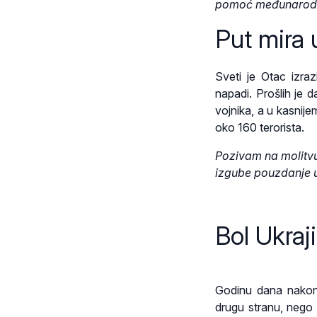
pomoć međunarodne 
Put mira 
Sveti je Otac izraz
napadi. Prošlih je 
vojnika, a u kasnij
oko 160 terorista.
Pozivam na molitvu
izgube pouzdanje u
Bol Ukraji
Godinu dana nakon 
drugu stranu, nego d