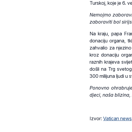
Turskoj, koje je 6. v
Nemojmo zaboraviti
zaboraviti bol sir
Na kraju, papa Fra
donaciju organa, tk
zahvalio za njezino
kroz donaciju organ
raznih krajeva svije
došli na Trg svetog
300 milijuna ljudi u s
Ponovno ohrabrujem
djeci, naša blizina,
Izvor:
Vatican news