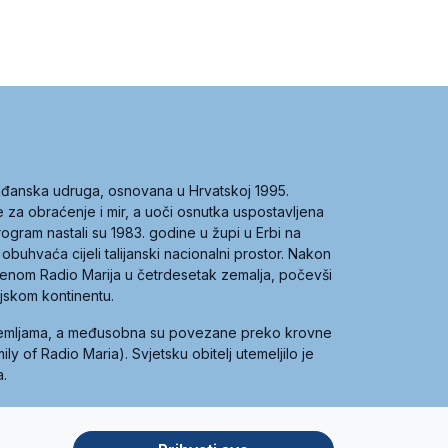
građanska udruga, osnovana u Hrvatskoj 1995.
ce za obraćenje i mir, a uoči osnutka uspostavljena
 program nastali su 1983. godine u župi u Erbi na
 obuhvaća cijeli talijanski nacionalni prostor. Nakon
 imenom Radio Marija u četrdesetak zemalja, počevši
ijskom kontinentu.
zemljama, a međusobna su povezane preko krovne
y of Radio Maria). Svjetsku obitelj utemeljilo je
a.