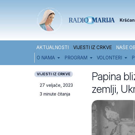
Skip to content
Skip to footer
Kršćan
AKTUALNOSTI
VIJESTI IZ CRKVE
NAŠE OB
O NAMA
PROGRAM
VOLONTERI
P
Papina bli
VIJESTI IZ CRKVE
zemlji, Uk
27 veljače, 2023
3 minute čitanja