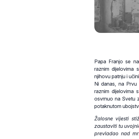
Papa Franjo se na
raznim dijelovima 
njihovu patnju i uč
Ni danas, na Prvu 
raznim dijelovima 
osvrnuo na Svetu ze
potaknutom ubojstvo
Žalosne vijesti st
zaustaviti tu uvojn
prevladao nad mrž