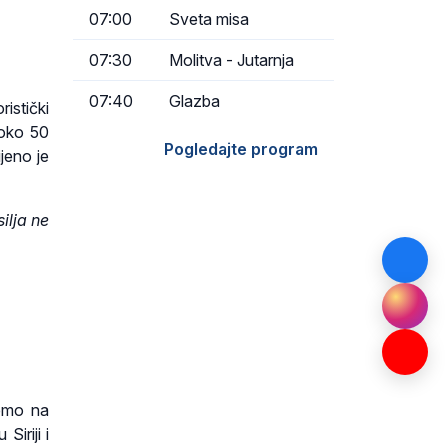
07:00
Sveta misa
07:30
Molitva - Jutarnja
07:40
Glazba
istički
 oko 50
Pogledajte program
jeno je
ilja ne
nemo na
iriji i