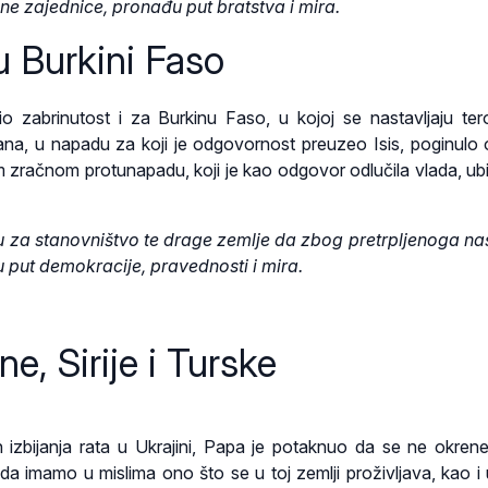
zajednice, pronađu put bratstva i mira.
u Burkini Faso
io zabrinutost i za Burkinu Faso, u kojoj se nastavljaju teror
dana, u napadu za koji je odgovornost preuzeo Isis, poginulo
em zračnom protunapadu, koji je kao odgovor odlučila vlada, ubi
 za stanovništvo te drage zemlje da zbog pretrpljenoga nas
 put demokracije, pravednosti i mira.
ne, Sirije i Turske
izbijanja rata u Ukrajini, Papa je potaknuo da se ne okre
a imamo u mislima ono što se u toj zemlji proživljava, kao i u S