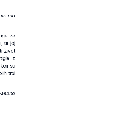
nemojmo
ruge za
 te joj
i život
igle iz
koji su
ih trpi
posebno