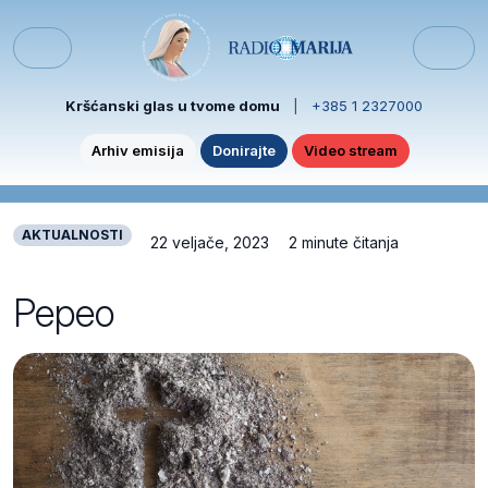
Skip to content
Skip to footer
Menu
Kršćanski glas u tvome domu
|
+385 1 2327000
Arhiv emisija
Donirajte
Video stream
AKTUALNOSTI
22 veljače, 2023
2 minute čitanja
Pepeo