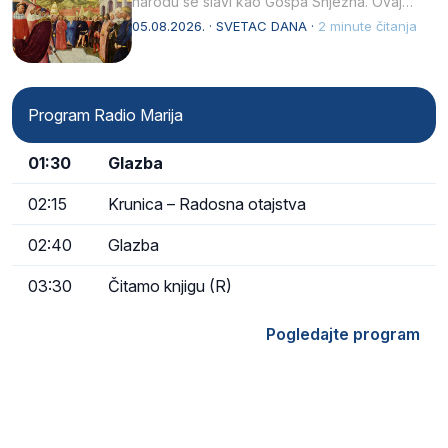
narodu se slavi kao Gospa Snježna. Ovaj
naziv, Sancta Maria…
05.08.2026. · SVETAC DANA ·
2 minute čitanja
Program Radio Marija
01:30
Glazba
02:15
Krunica – Radosna otajstva
02:40
Glazba
03:30
Čitamo knjigu (R)
Pogledajte program