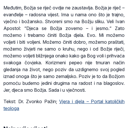
Međutim, Božja se riječ ovdje ne zaustavlja. Božja je riječ –
evanđelje – radosna vijest. Ima u nama ono što je trajno,
vječno i božansko. Stvoreni smo na Božju sliku. Veli Ivan
Apostol: “Djeca se Božja zovemo – i jesmo.“ Zato
možemo i trebamo činiti Božja djela. Evo. Mi možemo
voljeti i biti voljeni. Možemo činiti dobro, možemo praštati,
možemo živjeti ne samo o kruhu, nego i od Božje riječi,
možemo voljeti bližnjega onako kako ga Bog voli i prihvaća
svakoga čovjeka. Korizmeni pepeo nije tmuran način
gledanja na život, nego poziv da uzdignemo svoj pogled
iznad onoga što je samo zemaljsko. Poziv je to da Božjom
pomoću budemo jedini drugima na radost i na blagoslov.
Jer, djeca smo Božja. Sada i u vječnosti.
Tekst: Dr. Zvonko Pažin;
Vjera i djela – Portal katoličkih
teologa