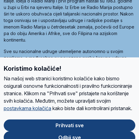
Italije. Ideja o Radio Mariji i prvi program nastali su 1983. godine
u župi u Erbi na sjeveru Italije. Iz Erbe se Radio Marija postupno
širi te uskoro obuhvaća cijeli talijanski nacionalni prostor. Nakon
toga osnivaju se i uspostavljaju udruge i radijske postaje s
imenom Radio Marija u četrdesetak zemalja, počevši od Europe
pa do obiju Amerika i Afrike, sve do Filipina na azijskom
kontinentu.
Sve su nacionalne udruge utemeljene autonomno u svojim
zemljama, a međusobna su povezane preko krovne udruge
pod nazivom Svjetska obitelj Radio Marije (World Family of
Koristimo kolačiće!
Radio Maria). Svjetsku obitelj utemeljilo je sedam članica, među
kojima je i hrvatska Udruga Radio Marija.
Na našoj web stranici koristimo kolačiće kako bismo
osigurali osnovne funkcionalnosti i pravilno funkcioniranje
stranice. Klikom na "Prihvati sve" pristajete na korištenje
svih kolačića. Međutim, možete upravljati svojim
O nama
Radio
Program
Volonteri
Prijatelji
Kontakt
Pravila privatnosti
postavkama kolačića
kako biste dali kontrolirani pristanak.
Kolačići
Uvjeti korištenja
Ova stranica je zaštićena Google reCAPTCHA sustavom
Prihvati sve
Odbij sve
App
Google