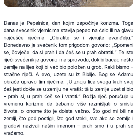
Danas je Pepelnica, dan kojim započinje korizma. Toga
dana svećenik vjernicima stavlja pepeo na čelo ili na glavu
najčešće riječima: „Obratite se i vjerujte evanđelju.“
Donedavno je svećenik tom prigodom govorio: „Spomeni
se, čovječe, da si prah i da ćeš se u prah obratiti.“ Te iste
riječi svećenik je govorio i na sprovodu, dok bi bacao nešto
zemlje na lijes koji bi već bio položen u grob. Rekli bismo –
strašne riječi. A evo, uzete su iz Biblije. Bog se Adamu
obraća upravo tim riječima: „U znoju lica svoga kruh svoj
ćeš jesti dokle se u zemlju ne vratiš: tâ iz zemlje uzet si bio
– prah si, u prah ćeš se i vratiti.“ Božja riječ poručuje u
vremenu korizme da trebamo više razmišljati o smislu
života, o onome što je doista važno. Što god mi bili na
zemlji, što god postigli, što god stekli, sve ako se zemlje i
gradovi nazivali našim imenom – prah smo i u prah se
vraćamo.