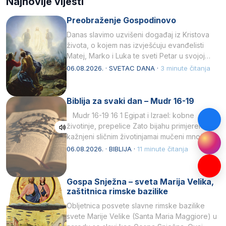
Najnovije vijesti
Preobraženje Gospodinovo
Danas slavimo uzvišeni događaj iz Kristova
života, o kojem nas izvješćuju evanđelisti
Matej, Marko i Luka te sveti Petar u svojoj
drugoj…
06.08.2026. · SVETAC DANA ·
3 minute čitanja
Biblija za svaki dan – Mudr 16-19
Mudr 16-19 16 1 Egipat i Izrael: kobne
životinje, prepelice Zato bijahu primjereno
kažnjeni sličnim životinjamai mučeni mnoštvom
kukaca.2 A narod…
06.08.2026. · BIBLIJA ·
11 minute čitanja
Gospa Snježna – sveta Marija Velika,
zaštitnica rimske bazilike
Obljetnica posvete slavne rimske bazilike
svete Marije Velike (Santa Maria Maggiore) u