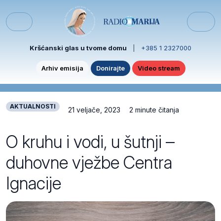
Skip to content
Skip to footer
Menu
Kršćanski glas u tvome domu
|
+385 1 2327000
Arhiv emisija
Donirajte
Video stream
AKTUALNOSTI
21 veljače, 2023
2 minute čitanja
O kruhu i vodi, u šutnji –
duhovne vježbe Centra
Ignacije