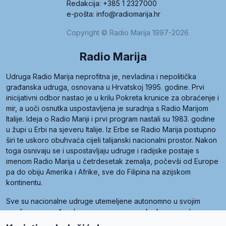
Redakcija: +385 1 2327000
e-pošta: info@radiomarija.hr
Copyright © Radio Marija 1997-2026
Radio Marija
Udruga Radio Marija neprofitna je, nevladina i nepolitička
građanska udruga, osnovana u Hrvatskoj 1995. godine. Prvi
inicijativni odbor nastao je u krilu Pokreta krunice za obraćenje i
mir, a uoči osnutka uspostavljena je suradnja s Radio Marijom
Italije. Ideja o Radio Mariji i prvi program nastali su 1983. godine
u župi u Erbi na sjeveru Italije. Iz Erbe se Radio Marija postupno
širi te uskoro obuhvaća cijeli talijanski nacionalni prostor. Nakon
toga osnivaju se i uspostavljaju udruge i radijske postaje s
imenom Radio Marija u četrdesetak zemalja, počevši od Europe
pa do obiju Amerika i Afrike, sve do Filipina na azijskom
kontinentu.
Sve su nacionalne udruge utemeljene autonomno u svojim
zemljama, a međusobna su povezane preko krovne udruge
pod nazivom Svjetska obitelj Radio Marije (World Family of