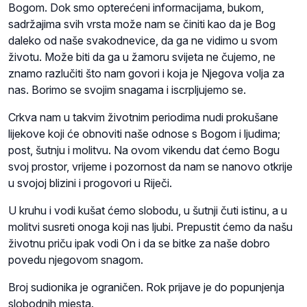
Bogom. Dok smo opterećeni informacijama, bukom,
sadržajima svih vrsta može nam se činiti kao da je Bog
daleko od naše svakodnevice, da ga ne vidimo u svom
životu. Može biti da ga u žamoru svijeta ne čujemo, ne
znamo razlučiti što nam govori i koja je Njegova volja za
nas. Borimo se svojim snagama i iscrpljujemo se.
Crkva nam u takvim životnim periodima nudi prokušane
lijekove koji će obnoviti naše odnose s Bogom i ljudima;
post, šutnju i molitvu. Na ovom vikendu dat ćemo Bogu
svoj prostor, vrijeme i pozornost da nam se nanovo otkrije
u svojoj blizini i progovori u Riječi.
U kruhu i vodi kušat ćemo slobodu, u šutnji čuti istinu, a u
molitvi susreti onoga koji nas ljubi. Prepustit ćemo da našu
životnu priču ipak vodi On i da se bitke za naše dobro
povedu njegovom snagom.
Broj sudionika je ograničen. Rok prijave je do popunjenja
slobodnih mjesta.