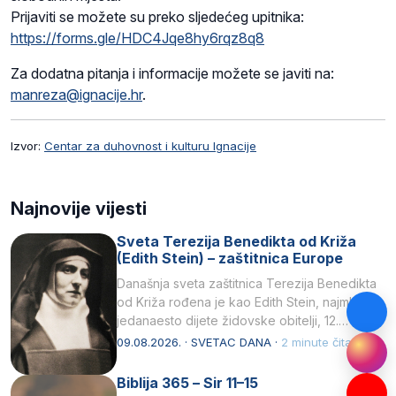
Prijaviti se možete su preko sljedećeg upitnika:
https://forms.gle/HDC4Jqe8hy6rqz8q8
Za dodatna pitanja i informacije možete se javiti na:
manreza@ignacije.hr
.
Izvor:
Centar za duhovnost i kulturu Ignacije
Najnovije vijesti
Sveta Terezija Benedikta od Križa
(Edith Stein) – zaštitnica Europe
Današnja sveta zaštitnica Terezija Benedikta
od Križa rođena je kao Edith Stein, najmlađe,
jedanaesto dijete židovske obitelji, 12.
listopada 1891, u Wrocławu…
09.08.2026. · SVETAC DANA ·
2 minute čitanja
Biblija 365 – Sir 11–15