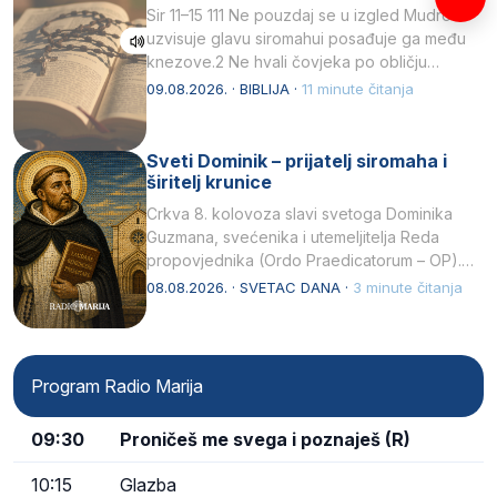
Sir 11–15 111 Ne pouzdaj se u izgled Mudrost
uzvisuje glavu siromahui posađuje ga među
knezove.2 Ne hvali čovjeka po obličju
njegovui…
09.08.2026. · BIBLIJA ·
11 minute čitanja
Sveti Dominik – prijatelj siromaha i
širitelj krunice
Crkva 8. kolovoza slavi svetoga Dominika
Guzmana, svećenika i utemeljitelja Reda
propovjednika (Ordo Praedicatorum – OP).
Svojim životom, dubokom ljubavlju prema
08.08.2026. · SVETAC DANA ·
3 minute čitanja
Kristu…
Program Radio Marija
09:30
Proničeš me svega i poznaješ (R)
10:15
Glazba