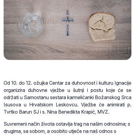
Od 10. do 12. ožujka Centar za duhovnost i kulturu Ignacije
organizira duhovne vježbe u šutnji i postu koje će se
održati u Samostanu sestara karmelićanki Božanskog Srca
Isusova u Hrvatskom Leskovcu. Vježbe će animirati p.
Tvrtko Barun SJ i s. Nina Benedikta Krapić, MVZ.
Suvremeni način života ostavlja trag na našim odnosima; s
drugima, sa sobom, a osobito utječe na naš odnos s