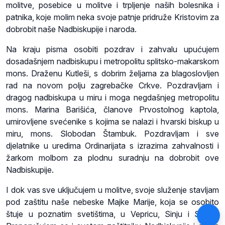
molitve, posebice u molitve i trpljenje naših bolesnika i
patnika, koje molim neka svoje patnje pridruže Kristovim za
dobrobit naše Nadbiskupije i naroda.
Na kraju pisma osobiti pozdrav i zahvalu upućujem
dosadašnjem nadbiskupu i metropolitu splitsko-makarskom
mons. Draženu Kutleši, s dobrim željama za blagoslovljen
rad na novom polju zagrebačke Crkve. Pozdravljam i
dragog nadbiskupa u miru i moga negdašnjeg metropolitu
mons. Marina Barišića, članove Prvostolnog kaptola,
umirovljene svećenike s kojima se nalazi i hvarski biskup u
miru, mons. Slobodan Štambuk. Pozdravljam i sve
djelatnike u uredima Ordinarijata s izrazima zahvalnosti i
žarkom molbom za plodnu suradnju na dobrobit ove
Nadbiskupije.
I dok vas sve uključujem u molitve, svoje služenje stavljam
pod zaštitu naše nebeske Majke Marije, koja se osobito
štuje u poznatim svetištima, u Vepricu, Sinju i Solinu.