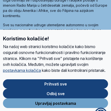
toga osnivaju se i uspostavljaju udruge i radijske postaje s
imenom Radio Marija u četrdesetak zemalja, počevši od Europe
pa do obiju Amerika i Afrike, sve do Filipina na azijskom
kontinentu.
Sve su nacionalne udruge utemeljene autonomno u svojim
zemljama, a međusobna su povezane preko krovne udruge
pod nazivom Svjetska obitelj Radio Marije (World Family of
Koristimo kolačiće!
Radio Maria). Svjetsku obitelj utemeljilo je sedam članica, među
kojima je i hrvatska Udruga Radio Marija.
Na našoj web stranici koristimo kolačiće kako bismo
osigurali osnovne funkcionalnosti i pravilno funkcioniranje
stranice. Klikom na "Prihvati sve" pristajete na korištenje
svih kolačića. Međutim, možete upravljati svojim
O nama
Radio
Program
Volonteri
Prijatelji
Kontakt
Pravila privatnosti
postavkama kolačića
kako biste dali kontrolirani pristanak.
Kolačići
Uvjeti korištenja
Ova stranica je zaštićena Google reCAPTCHA sustavom
Prihvati sve
Odbij sve
App
Google
Store
Play
Upravljaj postavkama
Design and development
SIK
&
C-Tel