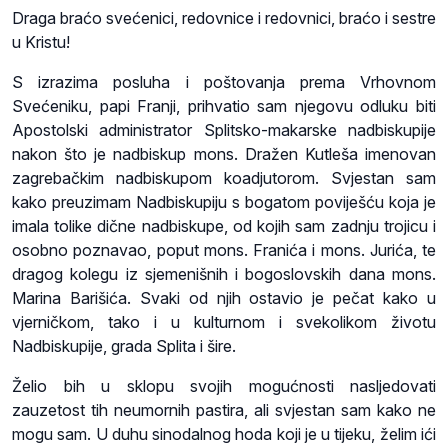
Draga braćo svećenici, redovnice i redovnici, braćo i sestre
u Kristu!
S izrazima posluha i poštovanja prema Vrhovnom
Svećeniku, papi Franji, prihvatio sam njegovu odluku biti
Apostolski administrator Splitsko-makarske nadbiskupije
nakon što je nadbiskup mons. Dražen Kutleša imenovan
zagrebačkim nadbiskupom koadjutorom. Svjestan sam
kako preuzimam Nadbiskupiju s bogatom poviješću koja je
imala tolike dične nadbiskupe, od kojih sam zadnju trojicu i
osobno poznavao, poput mons. Franića i mons. Jurića, te
dragog kolegu iz sjemenišnih i bogoslovskih dana mons.
Marina Barišića. Svaki od njih ostavio je pečat kako u
vjerničkom, tako i u kulturnom i svekolikom životu
Nadbiskupije, grada Splita i šire.
Želio bih u sklopu svojih mogućnosti nasljedovati
zauzetost tih neumornih pastira, ali svjestan sam kako ne
mogu sam. U duhu sinodalnog hoda koji je u tijeku, želim ići