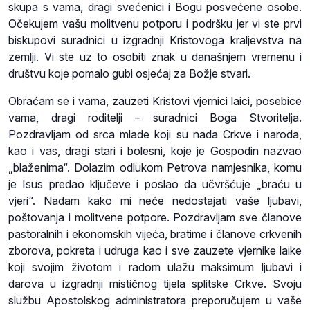
skupa s vama, dragi svećenici i Bogu posvećene osobe.
Očekujem vašu molitvenu potporu i podršku jer vi ste prvi
biskupovi suradnici u izgradnji Kristovoga kraljevstva na
zemlji. Vi ste uz to osobiti znak u današnjem vremenu i
društvu koje pomalo gubi osjećaj za Božje stvari.
Obraćam se i vama, zauzeti Kristovi vjernici laici, posebice
vama, dragi roditelji – suradnici Boga Stvoritelja.
Pozdravljam od srca mlade koji su nada Crkve i naroda,
kao i vas, dragi stari i bolesni, koje je Gospodin nazvao
„blaženima“. Dolazim odlukom Petrova namjesnika, komu
je Isus predao ključeve i poslao da učvršćuje „braću u
vjeri“. Nadam kako mi neće nedostajati vaše ljubavi,
poštovanja i molitvene potpore. Pozdravljam sve članove
pastoralnih i ekonomskih vijeća, bratime i članove crkvenih
zborova, pokreta i udruga kao i sve zauzete vjernike laike
koji svojim životom i radom ulažu maksimum ljubavi i
darova u izgradnji mističnog tijela splitske Crkve. Svoju
službu Apostolskog administratora preporučujem u vaše