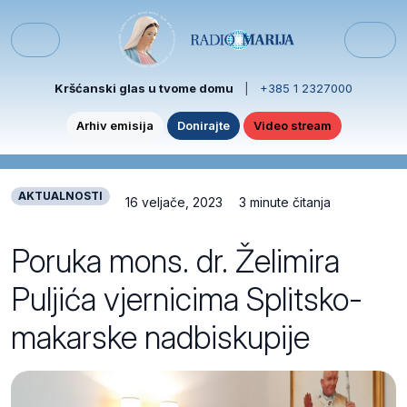
Skip to content
Skip to footer
Menu
Kršćanski glas u tvome domu
|
+385 1 2327000
Arhiv emisija
Donirajte
Video stream
AKTUALNOSTI
16 veljače, 2023
3 minute čitanja
Poruka mons. dr. Želimira
Puljića vjernicima Splitsko-
makarske nadbiskupije