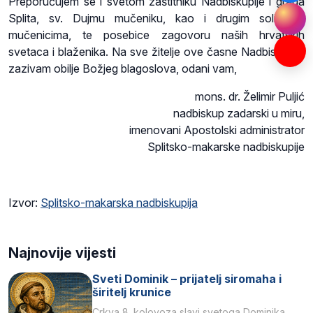
Preporučujem se i svetom zaštitniku Nadbiskupije i grada
Splita, sv. Dujmu mučeniku, kao i drugim solinskim
mučenicima, te posebice zagovoru naših hrvatskih
svetaca i blaženika. Na sve žitelje ove časne Nadbiskupije
zazivam obilje Božjeg blagoslova, odani vam,
mons. dr. Želimir Puljić
nadbiskup zadarski u miru,
imenovani Apostolski administrator
Splitsko-makarske nadbiskupije
Izvor:
Splitsko-makarska nadbiskupija
Najnovije vijesti
Sveti Dominik – prijatelj siromaha i
širitelj krunice
Crkva 8. kolovoza slavi svetoga Dominika