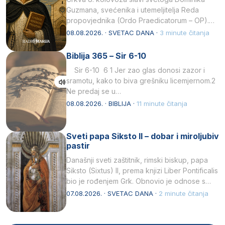
Guzmana, svećenika i utemeljitelja Reda
propovjednika (Ordo Praedicatorum – OP).
Svojim životom, dubokom ljubavlju prema
08.08.2026. · SVETAC DANA ·
3 minute čitanja
Kristu…
Biblija 365 – Sir 6-10
Sir 6-10 6 1 Jer zao glas donosi zazor i
sramotu, kako to biva grešniku licemjernom.2
Ne predaj se u…
08.08.2026. · BIBLIJA ·
11 minute čitanja
Sveti papa Siksto II – dobar i miroljubiv
pastir
Današnji sveti zaštitnik, rimski biskup, papa
Siksto (Sixtus) II, prema knjizi Liber Pontificalis
bio je rođenjem Grk. Obnovio je odnose s
afričkim…
07.08.2026. · SVETAC DANA ·
2 minute čitanja