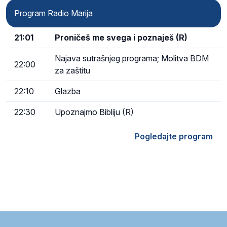
Program Radio Marija
21:01
Proničeš me svega i poznaješ (R)
Najava sutrašnjeg programa; Molitva BDM
22:00
za zaštitu
22:10
Glazba
22:30
Upoznajmo Bibliju (R)
Pogledajte program