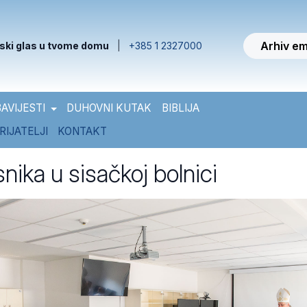
Arhiv em
ski glas u tvome domu
|
+385 1 2327000
AVIJESTI
DUHOVNI KUTAK
BIBLIJA
RIJATELJI
KONTAKT
nika u sisačkoj bolnici