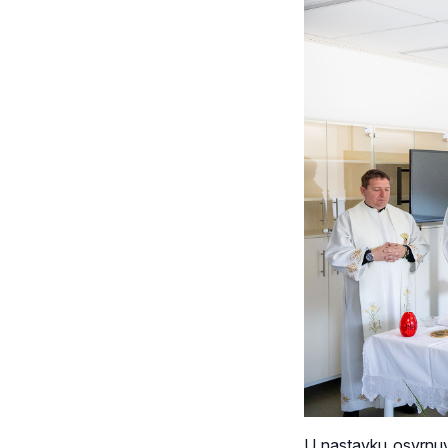
U nastavku osvrnuvš