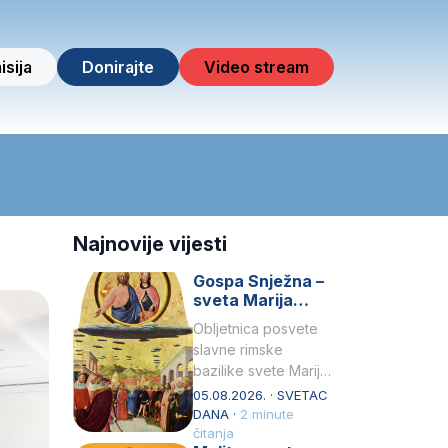
isija
Donirajte
Video stream
Najnovije vijesti
Gospa Snježna –
sveta Marija
Velika, zaštitnica
Obljetnica posvete
rimske bazilike
slavne rimske
bazilike svete Marije
Velike (Santa Maria
05.08.2026. · SVETAC
Maggiore) u narodu
DANA ·
2 minute
se slavi kao Gospa
čitanja