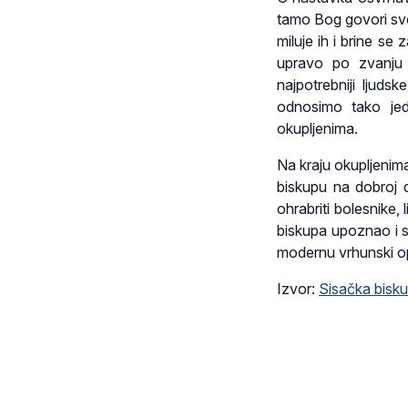
tamo Bog govori svo
miluje ih i brine se
upravo po zvanju l
najpotrebniji ljud
odnosimo tako jed
okupljenima.
Na kraju okupljenima
biskupu na dobroj 
ohrabriti bolesnike, 
biskupa upoznao i s
modernu vrhunski o
Izvor:
Sisačka bisku