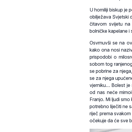
U homiliji biskup je
obilježava Svjetski 
čitavom svijetu na 
bolničke kapelane i 
Osvrnuvši se na ov
kako ona nosi naziv 
prispodobi o milos
sobom tog ranjenog 
se pobrine za njega,
se za njega upućene
vjerniku… Bolest j
od nas neće mimoići
Franjo. Mi ljudi smo 
potrebno liječiti ne 
riječ prema svakom
očekuje da će sve bi