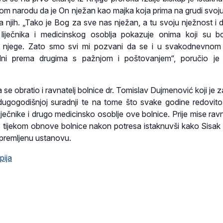
m narodu da je On nježan kao majka koja prima na grudi svoju
 za njih. „Tako je Bog za sve nas nježan, a tu svoju nježnost i 
iječnika i medicinskog osoblja pokazuje onima koji su bo
ske njege. Zato smo svi mi pozvani da se i u svakodnevnom
ni prema drugima s pažnjom i poštovanjem“, poručio je 
 se obratio i ravnatelj bolnice dr. Tomislav Dujmenović koji je 
dugogodišnjoj suradnji te na tome što svake godine redovito
liječnike i drugo medicinsko osoblje ove bolnice. Prije mise ravn
 tijekom obnove bolnice nakon potresa istaknuvši kako Sisak
premljenu ustanovu.
pija