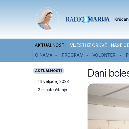
Skip to content
Skip to footer
Kršćan
AKTUALNOSTI
VIJESTI IZ CRKVE
NAŠE OB
O NAMA
PROGRAM
VOLONTERI
P
Dani boles
AKTUALNOSTI
14 veljače, 2023
3 minute čitanja