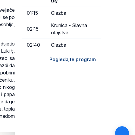
(R)
veljače
01:15
Glazba
i se po
soblje,
Krunica - Slavna
02:15
otajstva
dsjetio
02:40
Glazba
Luki tj.
uzeo sa
Pogledajte program
azdi da
 pobrini
ćeniku,
o nikog
 i papa
te da je
e, topla
s nadom