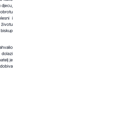
 djecu,
dobrotu
lesni i
 životu
biskup
zahvalio
 dolazi
atelj je
 dobiva