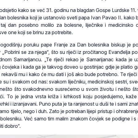
 podsjetio kako se već 31. godinu na blagdan Gospe Lurdske 11. 
dan bolesnika koji je ustanovio sveti papa Ivan Pavao II. kako b
taj dan posebno molilo za bolesne, liječnike i medicinsko o
sve one koji se brinu za potrebite.
ogodišnju poruku pape Franje za Dan bolesnika biskup je po
„Pobrini se za njega“, što su riječi iz pročitanog Evanđelja po 
rdnom Samarijancu. „Te riječi rekao je Samarijanac kada je 
čovjeka i kada ga je takvog doveo u gostinjac gdje je platio g
 rekavši mu i kako će mu dati i još ako bude potrebno. Te riječi
 su i svakom od nas: svakom liječniku, medicinskoj sestri, sve
e nešto što svakodnevno susrećemo u svom životu i nešto št
. To je jedna vrsta križa i krhkosti koju posjedujemo, kaže
krhki i izranjavani. Puno puta je ta ranjenost u duši te i sami zna
samo tijelo, nego i duh. Zato je potreban lijepi pristup i ohrabrenj
 bolesniku. Već samo tim malim znakom čovjek se podigne i 
ti dobro“.