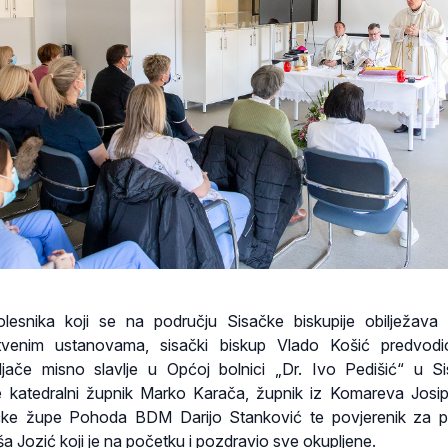
snika koji se na području Sisačke biskupije obilježava 
stvenim ustanovama, sisački biskup Vlado Košić predvodi
eljače misno slavlje u Općoj bolnici „Dr. Ivo Pedišić“ u S
je katedralni župnik Marko Karača, župnik iz Komareva Josip
ačke župe Pohoda BDM Darijo Stanković te povjerenik za p
aša Jozić koji je na početku i pozdravio sve okupljene.