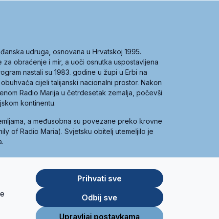
građanska udruga, osnovana u Hrvatskoj 1995.
ce za obraćenje i mir, a uoči osnutka uspostavljena
 program nastali su 1983. godine u župi u Erbi na
 obuhvaća cijeli talijanski nacionalni prostor. Nakon
 imenom Radio Marija u četrdesetak zemalja, počevši
ijskom kontinentu.
zemljama, a međusobna su povezane preko krovne
y of Radio Maria). Svjetsku obitelj utemeljilo je
a.
Prihvati sve
je
App
Google
Odbij sve
Store
Play
Upravljaj postavkama