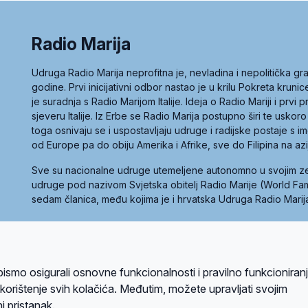
Radio Marija
Udruga Radio Marija neprofitna je, nevladina i nepolitička 
godine. Prvi inicijativni odbor nastao je u krilu Pokreta kruni
je suradnja s Radio Marijom Italije. Ideja o Radio Mariji i prvi
sjeveru Italije. Iz Erbe se Radio Marija postupno širi te uskoro
toga osnivaju se i uspostavljaju udruge i radijske postaje s
od Europe pa do obiju Amerika i Afrike, sve do Filipina na az
Sve su nacionalne udruge utemeljene autonomno u svojim 
udruge pod nazivom Svjetska obitelj Radio Marije (World Famil
sedam članica, među kojima je i hrvatska Udruga Radio Marij
la privatnosti
Kolačići
Uvjeti korištenja
bismo osigurali osnovne funkcionalnosti i pravilno funkcioniran
A sustavom
a korištenje svih kolačića. Međutim, možete upravljati svojim
i pristanak.