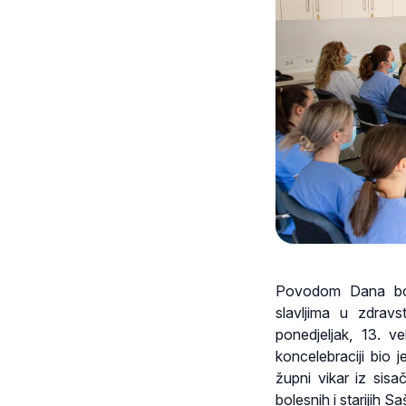
Povodom Dana bole
slavljima u zdrav
ponedjeljak, 13. v
koncelebraciji bio 
župni vikar iz sis
bolesnih i starijih S