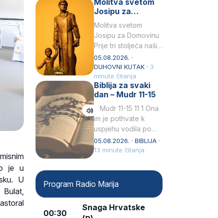
Molitva svetom
Snježna. Ovaj naziv,
Josipu za
Sancta Maria…
Domovinu
Molitva svetom
Josipu za Domovinu
Prije tri stoljeća naši
su pradjedovi
05.08.2026. ·
odlučili, svečano
DUHOVNI KUTAK ·
3
izjavili i službeno
minute čitanja
Biblija za svaki
proglasili da Ti, brižni
dan – Mudr 11-15
Poočime Isusov,…
Mudr 11-15 11 1 Ona
im je pothvate k
uspjehu vodila po
ruci proroka svetog2
05.08.2026. · BIBLIJA ·
kad su prohodili
13 minute čitanja
misnim
pustoš nenastanjenui
o je u
dizali…
isku. U
Program Radio Marija
 Bulat,
astoral
Snaga Hrvatske
00:30