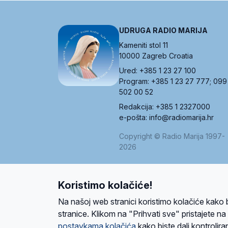
UDRUGA RADIO MARIJA
Kameniti stol 11
10000 Zagreb Croatia
Ured: +385 1 23 27 100
Program: +385 1 23 27 777; 099
502 00 52
Redakcija: +385 1 2327000
e-pošta: info@radiomarija.hr
Copyright © Radio Marija 1997-
2026
Koristimo kolačiće!
O nama
Radio
Program
Volonteri
Prijatelji
Kontakt
Pravi
Na našoj web stranici koristimo kolačiće kako 
Ova stranica je zaštićena Google reCAPTCH
stranice. Klikom na "Prihvati sve" pristajete n
postavkama kolačića
kako biste dali kontroliran