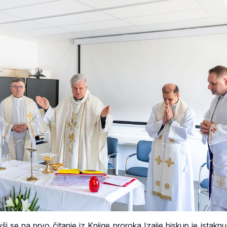
i se na prvo čitanje iz Knjige proroka Izaije biskup je istakn