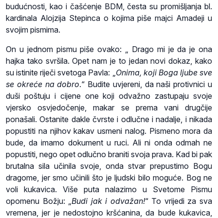
budućnosti, kao i čašćenje BDM, česta su promišljanja bl.
kardinala Alojzija Stepinca o kojima piše majci Amadeji u
svojim pismima.
On u jednom pismu piše ovako: „ Drago mi je da je ona
hajka tako svršila. Opet nam je to jedan novi dokaz, kako
su istinite riječi svetoga Pavla: „
Onima, koji Boga ljube sve
se okreće na dobro
.“ Budite uvjereni, da naši protivnici u
duši poštuju i cijene one koji odvažno zastupaju svoje
vjersko osvjedočenje, makar se prema vani drugčije
ponašali. Ostanite dakle čvrste i odlučne i nadalje, i nikada
popustiti na njihov kakav usmeni nalog. Pismeno mora da
bude, da imamo dokument u ruci. Ali ni onda odmah ne
popustiti, nego opet odlučno braniti svoja prava. Kad bi pak
brutalna sila učinila svoje, onda stvar prepustimo Bogu
dragome, jer smo učinili što je ljudski bilo moguće. Bog ne
voli kukavica. Više puta nalazimo u Svetome Pismu
opomenu Božju: „
Budi jak i odvažan!
“ To vrijedi za sva
vremena, jer je nedostojno kršćanina, da bude kukavica,