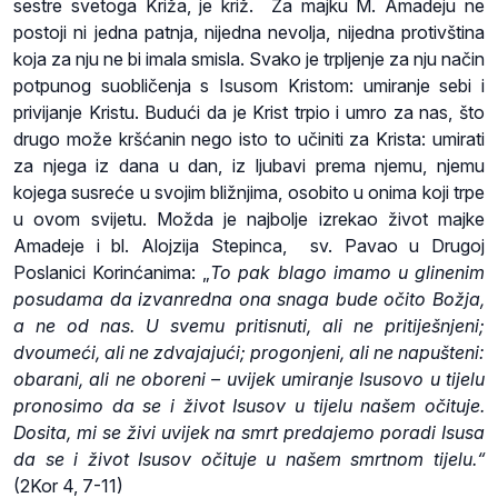
sestre svetoga Križa, je križ. Za majku M. Amadeju ne
postoji ni jedna patnja, nijedna nevolja, nijedna protivština
koja za nju ne bi imala smisla. Svako je trpljenje za nju način
potpunog suobličenja s Isusom Kristom: umiranje sebi i
privijanje Kristu. Budući da je Krist trpio i umro za nas, što
drugo može kršćanin nego isto to učiniti za Krista: umirati
za njega iz dana u dan, iz ljubavi prema njemu, njemu
kojega susreće u svojim bližnjima, osobito u onima koji trpe
u ovom svijetu. Možda je najbolje izrekao život majke
Amadeje i bl. Alojzija Stepinca, sv. Pavao u Drugoj
Poslanici Korinćanima: „
To pak blago imamo u glinenim
posudama da izvanredna ona snaga bude očito Božja,
a ne od nas. U svemu pritisnuti, ali ne pritiješnjeni;
dvoumeći, ali ne zdvajajući; progonjeni, ali ne napušteni:
obarani, ali ne oboreni – uvijek umiranje Isusovo u tijelu
pronosimo da se i život Isusov u tijelu našem očituje.
Dosita, mi se živi uvijek na smrt predajemo poradi Isusa
da se i život Isusov očituje u našem smrtnom tijelu.“
(2Kor 4, 7-11)