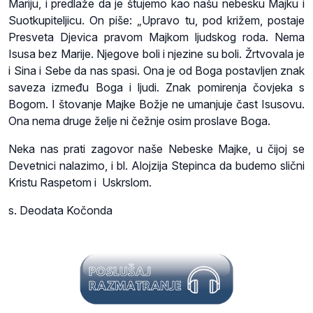
Mariju, i predlaže da je štujemo kao našu nebesku Majku i
Suotkupiteljicu. On piše: „Upravo tu, pod križem, postaje
Presveta Djevica pravom Majkom ljudskog roda. Nema
Isusa bez Marije. Njegove boli i njezine su boli. Žrtvovala je
i Sina i Sebe da nas spasi. Ona je od Boga postavljen znak
saveza između Boga i ljudi. Znak pomirenja čovjeka s
Bogom. I štovanje Majke Božje ne umanjuje čast Isusovu.
Ona nema druge želje ni čežnje osim proslave Boga.
Neka nas prati zagovor naše Nebeske Majke, u čijoj se
Devetnici nalazimo, i bl. Alojzija Stepinca da budemo slični
Kristu Raspetom i Uskrslom.
s. Deodata Kočonda