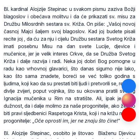
Bl. kardinal Alojzije Stepinac u svakom pismu zaziva Božji
blagoslov i obećava molitvu i da će prikazati sv. misu za
Družbu Milosrdnih sestara sv. Križa. On piše: „Vašoj novoj
časnoj Majci šaljem svoj blagoslov. Kad joj budete pisali
recite joj , da ću za nju i cijelu Družbu sestara Svetog Križa
imati posebnu Misu na dan svete Lucije, djevice i
mučenice, jer je velik interes Crkve, da se Družba Svetog
Križa i dalje razvija i radi. Neka joj dobri Bog pomogne u
radu kao vrhovnoj glavarici, što danas sigurno nije lako,
kao što sama znadete, boreći se već toliko godina s
ljudima, koji kao da su prestati biti ljudi i pretvorili se, reć bi u
divlje zvijeri, poput vojnika, što su okovana pratili svetog
Ignacija mučenika u Rim na stratište. Ali, ipak je naša
dužnost, da i dalje molimo za naše progonitelje, ako želimo
biti pravi sljedbenici Raspetoga Krista, koji i na križu moli za
progonitelje: „
Oče oprosti im, jer ne znaju što čine
!“
Bl. Alojzije Stepinac, osobito je štovao Blaženu Djevicu