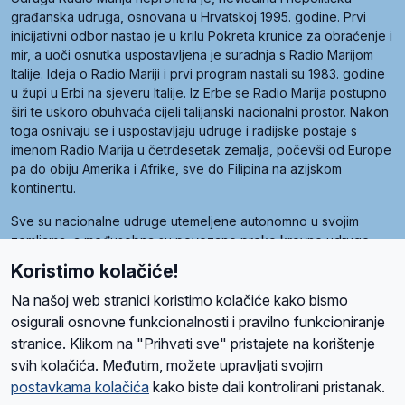
građanska udruga, osnovana u Hrvatskoj 1995. godine. Prvi
inicijativni odbor nastao je u krilu Pokreta krunice za obraćenje i
mir, a uoči osnutka uspostavljena je suradnja s Radio Marijom
Italije. Ideja o Radio Mariji i prvi program nastali su 1983. godine
u župi u Erbi na sjeveru Italije. Iz Erbe se Radio Marija postupno
širi te uskoro obuhvaća cijeli talijanski nacionalni prostor. Nakon
toga osnivaju se i uspostavljaju udruge i radijske postaje s
imenom Radio Marija u četrdesetak zemalja, počevši od Europe
pa do obiju Amerika i Afrike, sve do Filipina na azijskom
kontinentu.
Sve su nacionalne udruge utemeljene autonomno u svojim
zemljama, a međusobna su povezane preko krovne udruge
pod nazivom Svjetska obitelj Radio Marije (World Family of
Koristimo kolačiće!
Radio Maria). Svjetsku obitelj utemeljilo je sedam članica, među
kojima je i hrvatska Udruga Radio Marija.
Na našoj web stranici koristimo kolačiće kako bismo
osigurali osnovne funkcionalnosti i pravilno funkcioniranje
stranice. Klikom na "Prihvati sve" pristajete na korištenje
svih kolačića. Međutim, možete upravljati svojim
O nama
Radio
Program
Volonteri
Prijatelji
Kontakt
Pravila privatnosti
postavkama kolačića
kako biste dali kontrolirani pristanak.
Kolačići
Uvjeti korištenja