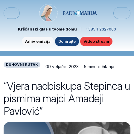
Skip to content
Skip to footer
Menu
Kršćanski glas u tvome domu
|
+385 1 2327000
Arhiv emisija
Donirajte
Video stream
DUHOVNI KUTAK
09 veljače, 2023
5 minute čitanja
“Vjera nadbiskupa Stepinca u
pismima majci Amadeji
Pavlović”