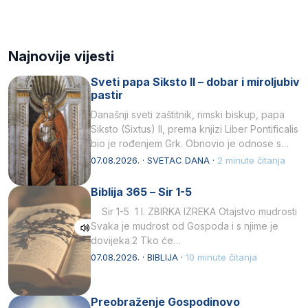
Najnovije vijesti
Sveti papa Siksto II – dobar i miroljubiv
pastir
Današnji sveti zaštitnik, rimski biskup, papa
Siksto (Sixtus) II, prema knjizi Liber Pontificalis
bio je rođenjem Grk. Obnovio je odnose s
afričkim…
07.08.2026. · SVETAC DANA ·
2 minute čitanja
Biblija 365 – Sir 1-5
Sir 1-5 1 I. ZBIRKA IZREKA Otajstvo mudrosti
Svaka je mudrost od Gospoda i s njime je
dovijeka.2 Tko će…
07.08.2026. · BIBLIJA ·
10 minute čitanja
Preobraženje Gospodinovo