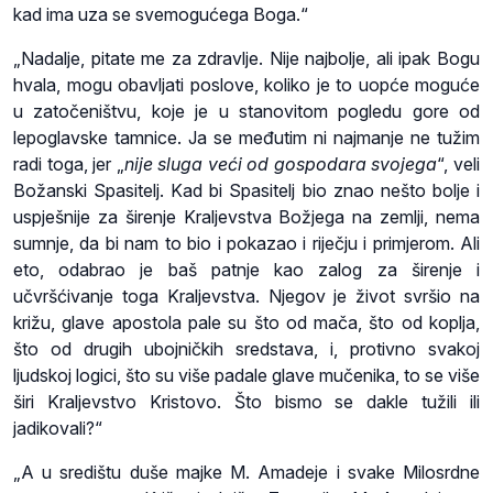
kad ima uza se svemogućega Boga.“
„Nadalje, pitate me za zdravlje. Nije najbolje, ali ipak Bogu
hvala, mogu obavljati poslove, koliko je to uopće moguće
u zatočeništvu, koje je u stanovitom pogledu gore od
lepoglavske tamnice. Ja se međutim ni najmanje ne tužim
radi toga, jer „
nije sluga veći od gospodara svojega
“, veli
Božanski Spasitelj. Kad bi Spasitelj bio znao nešto bolje i
uspješnije za širenje Kraljevstva Božjega na zemlji, nema
sumnje, da bi nam to bio i pokazao i riječju i primjerom. Ali
eto, odabrao je baš patnje kao zalog za širenje i
učvršćivanje toga Kraljevstva. Njegov je život svršio na
križu, glave apostola pale su što od mača, što od koplja,
što od drugih ubojničkih sredstava, i, protivno svakoj
ljudskoj logici, što su više padale glave mučenika, to se više
širi Kraljevstvo Kristovo. Što bismo se dakle tužili ili
jadikovali?“
„A u središtu duše majke M. Amadeje i svake Milosrdne