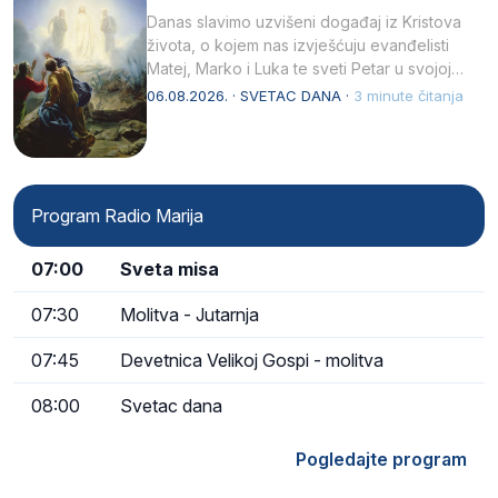
Danas slavimo uzvišeni događaj iz Kristova
života, o kojem nas izvješćuju evanđelisti
Matej, Marko i Luka te sveti Petar u svojoj
drugoj…
06.08.2026. · SVETAC DANA ·
3 minute čitanja
Program Radio Marija
07:00
Sveta misa
07:30
Molitva - Jutarnja
07:45
Devetnica Velikoj Gospi - molitva
08:00
Svetac dana
Pogledajte program