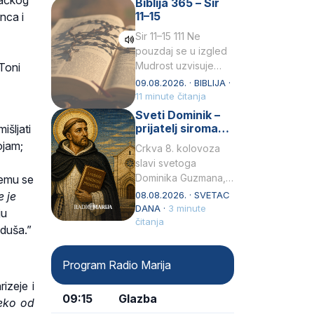
bačkog
Biblija 365 – Sir
židovske obitelji, 12.
11–15
nca i
listopada 1891, u
Wrocławu…
Sir 11–15 111 Ne
pouzdaj se u izgled
Mudrost uzvisuje
 Toni
glavu siromahui
09.08.2026. · BIBLIJA ·
posađuje ga među
11 minute čitanja
knezove.2 Ne hvali
Sveti Dominik –
čovjeka po obličju
prijatelj siromaha
išljati
njegovui…
i širitelj krunice
ojam;
Crkva 8. kolovoza
slavi svetoga
Dominika Guzmana,
jemu se
svećenika i
e je
08.08.2026. · SVETAC
utemeljitelja Reda
DANA ·
3 minute
ju
propovjednika (Ordo
čitanja
 duša.”
Praedicatorum – OP).
Svojim životom,
Program Radio Marija
dubokom ljubavlju
prema Kristu…
izeje i
09:15
Glazba
leko od