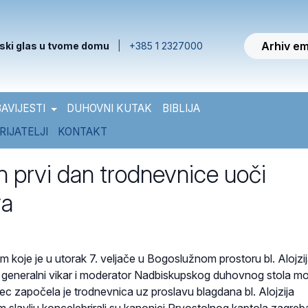
Arhiv em
ski glas u tvome domu
|
+385 1 2327000
AVIJESTI
DUHOVNI KUTAK
BIBLIJA
RIJATELJI
KONTAKT
n prvi dan trodnevnice uoči
va
jem koje je u utorak 7. veljače u Bogoslužnom prostoru bl. Alojzi
 generalni vikar i moderator Nadbiskupskog duhovnog stola m
c započela je trodnevnica uz proslavu blagdana bl. Alojzija