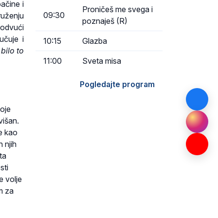
pačine i
Proničeš me svega i
09:30
ruženju
poznaješ (R)
 odvući
učuje i
10:15
Glazba
 bilo to
11:00
Sveta misa
Pogledajte program
voje
višan.
ze kao
 njih
ta
sti
e volje
m za