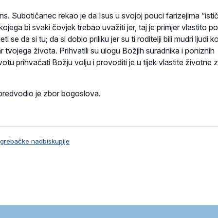
ns. Subotičanec rekao je da Isus u svojoj pouci farizejima “isti
kojega bi svaki čovjek trebao uvažiti jer, taj je primjer vlastito p
se da si tu; da si dobio priliku jer su ti roditelji bili mudri ljudi ko
r tvojega života. Prihvatili su ulogu Božjih suradnika i poniznih
ivotu prihvaćati Božju volju i provoditi je u tijek vlastite životne zb
 predvodio je zbor bogoslova.
agrebačke nadbiskupije