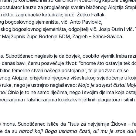
 slavlju koncelebrirali su kanonici Prvostolnog kaptola zagre
 postulator kauze za proglašenje svetim blaženog Alojzija Stepi
rektor zagrebačke katedrale; preč. Željko Faltak,
g bogoslovnog sjemeništa, vlč. Anto Pavlović,
og bogoslovnog sjemeništa, odgojitelji vlč. Josip Đurin i vlč.
otr Maj župnik Župe Rođenje BDM, Zagreb – Šanci-Savica.
ns. Subotičanec naglasio je da čovjek, osobito vjernik treba razm
e danas bavi, čemu posvećuje život: “onome što ostavlja tek d
u bitne temeljne stvari našega postojanja”, te je pozvao da se
ženog Alojzija, prisjetimo njegova višestrukog svjedočenja u ko
e ruke, nego je ustrajno naglašavao:
Moja je savjest čista! Moj
jno!
Činio je to ne samo riječima, nego i svojim djelima koja osta
giranjima i falsificiranjima kojekakvih jeftinih plagijatora i sitnih
mons. Subotičanec ističe da “Isus za najvjernije Židove – far
že da su
narod koji Boga usnama časti, ali mu je srce da