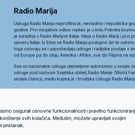
Radio Marija
Udruga Radio Marija neprofitna je, nevladina i nepolitička 
godine. Prvi inicijativni odbor nastao je u krilu Pokreta kruni
je suradnja s Radio Marijom Italije. Ideja o Radio Mariji i prvi
sjeveru Italije. Iz Erbe se Radio Marija postupno širi te uskoro
toga osnivaju se i uspostavljaju udruge i radijske postaje s
od Europe pa do obiju Amerika i Afrike, sve do Filipina na az
Sve su nacionalne udruge utemeljene autonomno u svojim 
udruge pod nazivom Svjetska obitelj Radio Marije (World Famil
sedam članica, među kojima je i hrvatska Udruga Radio Marij
la privatnosti
Kolačići
Uvjeti korištenja
bismo osigurali osnovne funkcionalnosti i pravilno funkcioniran
A sustavom
a korištenje svih kolačića. Međutim, možete upravljati svojim
i pristanak.