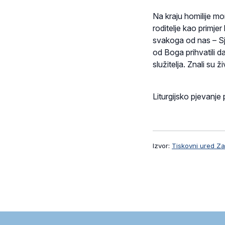
Na kraju homilije mo
roditelje kao primjer 
svakoga od nas – Sjeti 
od Boga prihvatili da
služitelja. Znali su ž
Liturgijsko pjevanje
Izvor:
Tiskovni ured Z