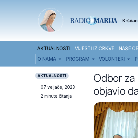
Skip to content
Skip to footer
Kršćan
AKTUALNOSTI
VIJESTI IZ CRKVE
NAŠE OB
O NAMA
PROGRAM
VOLONTERI
P
Odbor za 
AKTUALNOSTI
objavio d
07 veljače, 2023
2 minute čitanja