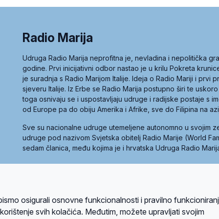
Radio Marija
Udruga Radio Marija neprofitna je, nevladina i nepolitička 
godine. Prvi inicijativni odbor nastao je u krilu Pokreta kruni
je suradnja s Radio Marijom Italije. Ideja o Radio Mariji i prvi
sjeveru Italije. Iz Erbe se Radio Marija postupno širi te uskoro
toga osnivaju se i uspostavljaju udruge i radijske postaje s
od Europe pa do obiju Amerika i Afrike, sve do Filipina na az
Sve su nacionalne udruge utemeljene autonomno u svojim 
udruge pod nazivom Svjetska obitelj Radio Marije (World Famil
sedam članica, među kojima je i hrvatska Udruga Radio Marij
la privatnosti
Kolačići
Uvjeti korištenja
bismo osigurali osnovne funkcionalnosti i pravilno funkcioniran
A sustavom
a korištenje svih kolačića. Međutim, možete upravljati svojim