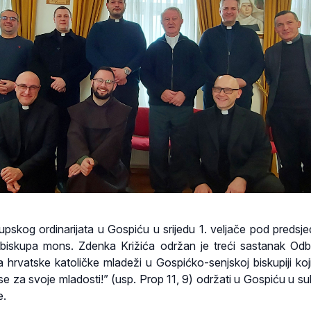
upskog ordinarijata u Gospiću u srijedu 1. veljače pod predsj
biskupa mons. Zdenka Križića održan je treći sastanak Od
a hrvatske katoličke mladeži u Gospićko-senjskoj biskupiji koj
e za svoje mladosti!” (usp. Prop 11, 9) održati u Gospiću u su
e.