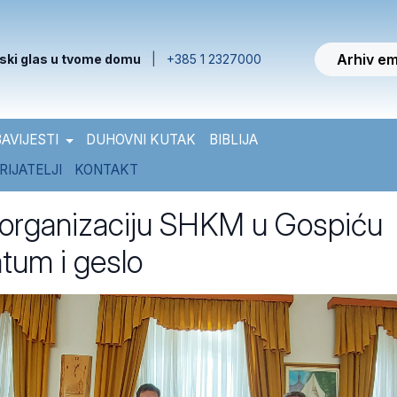
Arhiv em
ski glas u tvome domu
|
+385 1 2327000
AVIJESTI
DUHOVNI KUTAK
BIBLIJA
RIJATELJI
KONTAKT
organizaciju SHKM u Gospiću
atum i geslo