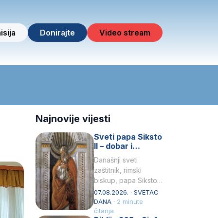
isija
Donirajte
Video stream
Najnovije vijesti
Sveti papa Siksto
II – dobar i
miroljubiv pastir
Današnji sveti
zaštitnik, rimski
biskup, papa Siksto
(Sixtus) II, prema
07.08.2026. · SVETAC
knjizi Liber
DANA ·
2 minute
Pontificalis bio je
čitanja