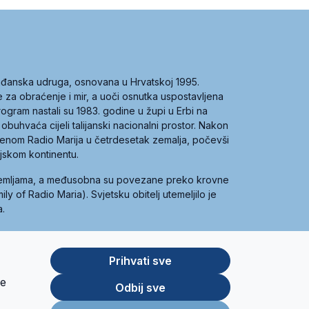
građanska udruga, osnovana u Hrvatskoj 1995.
ce za obraćenje i mir, a uoči osnutka uspostavljena
 program nastali su 1983. godine u župi u Erbi na
 obuhvaća cijeli talijanski nacionalni prostor. Nakon
 imenom Radio Marija u četrdesetak zemalja, počevši
ijskom kontinentu.
zemljama, a međusobna su povezane preko krovne
y of Radio Maria). Svjetsku obitelj utemeljilo je
a.
Prihvati sve
je
App
Google
Odbij sve
Store
Play