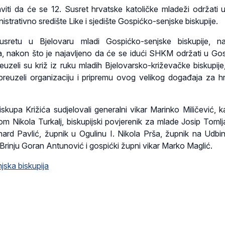
iti da će se 12. Susret hrvatske katoličke mladeži održati 
nistrativno središte Like i sjedište Gospićko-senjske biskupije.
retu u Bjelovaru mladi Gospićko-senjske biskupije, na
lja, nakon što je najavljeno da će se idući SHKM održati u Go
preuzeli su križ iz ruku mladih Bjelovarsko-križevačke biskupije
preuzeli organizaciju i pripremu ovog velikog događaja za h
skupa Križića sudjelovali generalni vikar Marinko Miličević, k
om Nikola Turkalj, biskupijski povjerenik za mlade Josip Tomlj
ard Pavlić, župnik u Ogulinu I. Nikola Prša, župnik na Udbin
Brinju Goran Antunović i gospićki župni vikar Marko Maglić.
ska biskupija