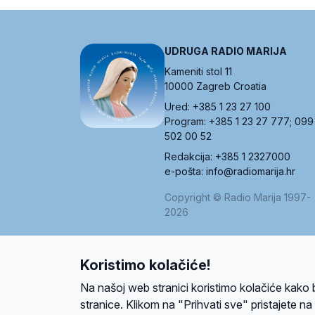
UDRUGA RADIO MARIJA
Kameniti stol 11
10000 Zagreb Croatia
Ured: +385 1 23 27 100
Program: +385 1 23 27 777; 099
502 00 52
Redakcija: +385 1 2327000
e-pošta: info@radiomarija.hr
Copyright © Radio Marija 1997-
2026
Koristimo kolačiće!
O nama
Radio
Program
Volonteri
Prijatelji
Kontakt
Pravi
Na našoj web stranici koristimo kolačiće kako 
Ova stranica je zaštićena Google reCAPTCH
stranice. Klikom na "Prihvati sve" pristajete n