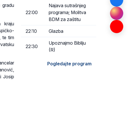
u gradu
Najava sutrašnjeg
22:00
programa; Molitva
BDM za zaštitu
 kraju
spićko-
22:10
Glazba
, te tim
Upoznajmo Bibliju
rvatsku
22:30
(R)
ancelar
Pogledajte program
anović,
i Josip