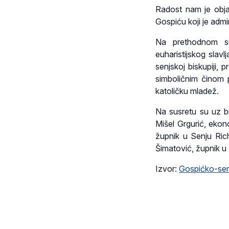
Radost nam je objav
Gospiću koji je admi
Na prethodnom sus
euharistijskog slav
senjskoj biskupiji, 
simboličnim činom 
katoličku mladež.
Na susretu su uz bi
Mišel Grgurić, ekon
župnik u Senju Rich
Šimatović, župnik u 
Izvor:
Gospićko-senj