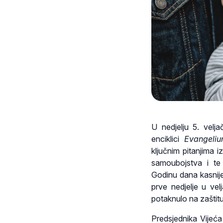
U nedjelju 5. vel
enciklici
Evangeliu
ključnim pitanjima 
samoubojstva i te
Godinu dana kasnije
prve nedjelje u vel
potaknulo na zaštit
Predsjednika Vijeća