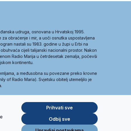
građanska udruga, osnovana u Hrvatskoj 1995.
ce za obraćenje i mir, a uoči osnutka uspostavljena
 program nastali su 1983. godine u župi u Erbi na
 obuhvaća cijeli talijanski nacionalni prostor. Nakon
 imenom Radio Marija u četrdesetak zemalja, počevši
ijskom kontinentu.
zemljama, a međusobna su povezane preko krovne
y of Radio Maria). Svjetsku obitelj utemeljilo je
a.
Prihvati sve
je
App
Google
Odbij sve
Store
Play
Upravljaj postavkama