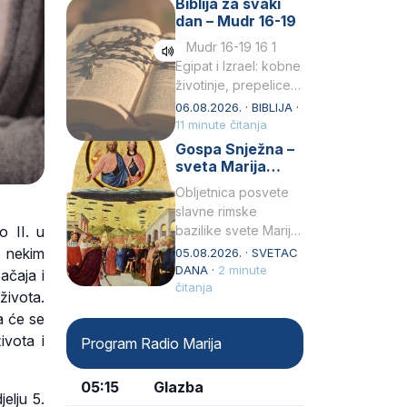
Biblija za svaki
Petar u svojoj
dan – Mudr 16-19
drugoj…
Mudr 16-19 16 1
Egipat i Izrael: kobne
životinje, prepelice
Zato bijahu
06.08.2026. · BIBLIJA ·
primjereno kažnjeni
11 minute čitanja
sličnim životinjamai
Gospa Snježna –
mučeni mnoštvom
sveta Marija
kukaca.2 A narod…
Velika, zaštitnica
Obljetnica posvete
rimske bazilike
slavne rimske
o II. u
bazilike svete Marije
Velike (Santa Maria
 nekim
05.08.2026. · SVETAC
Maggiore) u narodu
DANA ·
2 minute
ačaja i
se slavi kao Gospa
čitanja
života.
Snježna. Ovaj naziv,
a će se
Sancta Maria…
ivota i
Program Radio Marija
05:15
Glazba
elju 5.