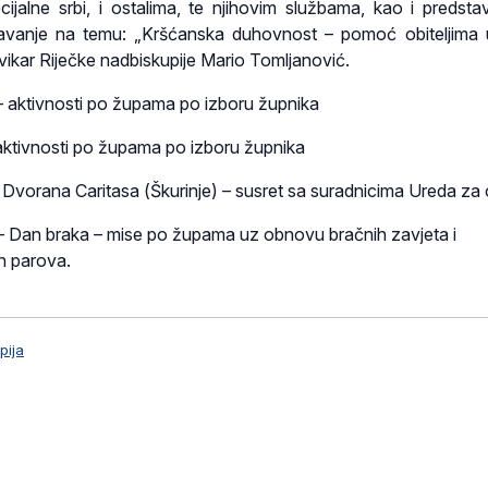
cijalne srbi, i ostalima, te njihovim službama, kao i predsta
vanje na temu: „Kršćanska duhovnost – pomoć obiteljima u
vikar Riječke nadbiskupije Mario Tomljanović.
 – aktivnosti po župama po izboru župnika
 aktivnosti po župama po izboru župnika
 Dvorana Caritasa (Škurinje) – susret sa suradnicima Ureda za o
e – Dan braka – mise po župama uz obnovu bračnih zavjeta i
h parova.
pija