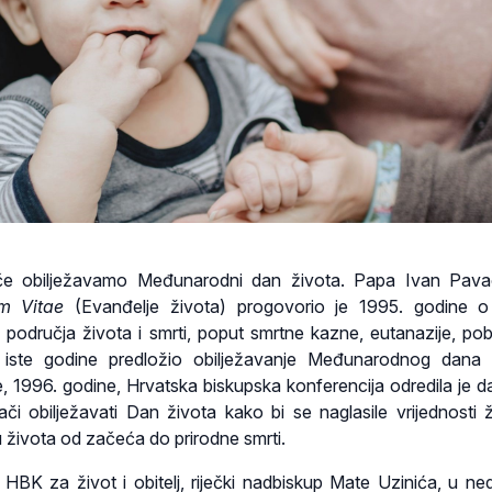
jače obilježavamo Međunarodni dan života. Papa Ivan Pava
m Vitae
(Evanđelje života) progovorio je 1995. godine o
iz područja života i smrti, poput smrtne kazne, eutanazije, pob
 iste godine predložio obilježavanje Međunarodnog dana 
, 1996. godine, Hrvatska biskupska konferencija odredila je d
jači obilježavati Dan života kako bi se naglasile vrijednosti ž
u života od začeća do prirodne smrti.
 HBK za život i obitelj, riječki nadbiskup Mate Uzinića, u nedj