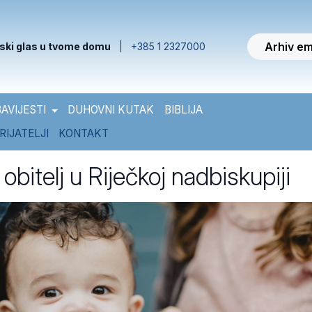
Arhiv em
ski glas u tvome domu
|
+385 1 2327000
AVIJESTI
DUHOVNI KUTAK
BIBLIJA
RIJATELJI
KONTAKT
obitelj u Riječkoj nadbiskupiji