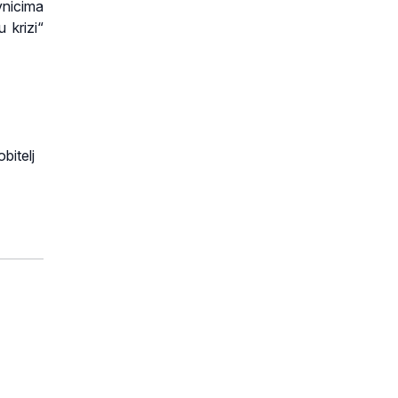
vnicima
 krizi“
bitelj