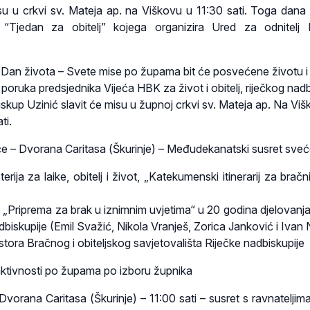
isu u crkvi sv. Mateja ap. na Viškovu u 11:30 sati. Toga dana
 “Tjedan za obitelj” kojega organizira Ured za odnitelj 
 – Dan života – Svete mise po župama bit će posvećene životu i
i poruka predsjednika Vijeća HBK za život i obitelj, riječkog na
skup Uzinić slavit će misu u župnoj crkvi sv. Mateja ap. Na Viš
ti.
ače – Dvorana Caritasa (Škurinje) – Međudekanatski susret sveć
erija za laike, obitelj i život, „Katekumenski itinerarij za bračn
ge „Priprema za brak u iznimnim uvjetima“ u 20 godina djelovanj
adbiskupije (Emil Svažić, Nikola Vranješ, Zorica Janković i Ivan N
tora Bračnog i obiteljskog savjetovališta Riječke nadbiskupije
 aktivnosti po župama po izboru župnika
 Dvorana Caritasa (Škurinje) – 11:00 sati – susret s ravnateljim