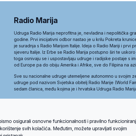
Radio Marija
Udruga Radio Marija neprofitna je, nevladina i nepolitička 
godine. Prvi inicijativni odbor nastao je u krilu Pokreta kruni
je suradnja s Radio Marijom Italije. Ideja o Radio Mariji i prvi
sjeveru Italije. Iz Erbe se Radio Marija postupno širi te uskoro
toga osnivaju se i uspostavljaju udruge i radijske postaje s
od Europe pa do obiju Amerika i Afrike, sve do Filipina na az
Sve su nacionalne udruge utemeljene autonomno u svojim 
udruge pod nazivom Svjetska obitelj Radio Marije (World Famil
sedam članica, među kojima je i hrvatska Udruga Radio Marij
la privatnosti
Kolačići
Uvjeti korištenja
bismo osigurali osnovne funkcionalnosti i pravilno funkcioniran
A sustavom
a korištenje svih kolačića. Međutim, možete upravljati svojim
i pristanak.