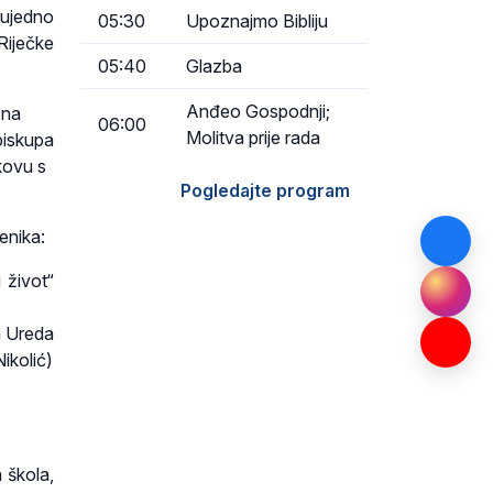
 ujedno
05:30
Upoznajmo Bibliju
Riječke
05:40
Glazba
Anđeo Gospodnji;
 na
06:00
Molitva prije rada
dbiskupa
kovu s
Pogledajte program
enika:
i život“
a Ureda
ikolić)
a škola,