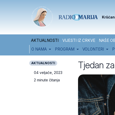
Skip to content
Skip to footer
Kršćan
AKTUALNOSTI
VIJESTI IZ CRKVE
NAŠE OB
O NAMA
PROGRAM
VOLONTERI
P
Tjedan za 
AKTUALNOSTI
04 veljače, 2023
2 minute čitanja