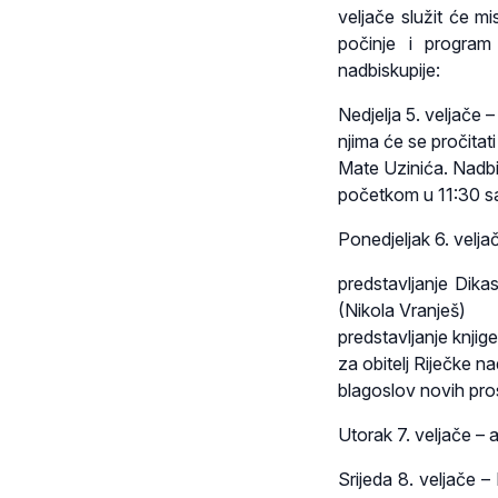
veljače služit će m
počinje i program
nadbiskupije:
Nedjelja 5. veljače
njima će se pročitat
Mate Uzinića. Nadbi
početkom u 11:30 sa
Ponedjeljak 6. velj
predstavljanje Dikast
(Nikola Vranješ)
predstavljanje knji
za obitelj Riječke n
blagoslov novih pros
Utorak 7. veljače –
Srijeda 8. veljače –