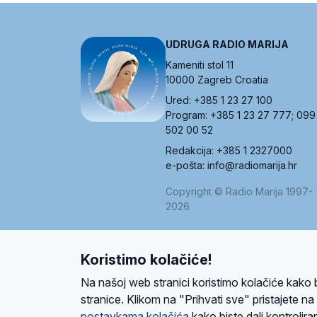
UDRUGA RADIO MARIJA
Kameniti stol 11
10000 Zagreb Croatia
Ured: +385 1 23 27 100
Program: +385 1 23 27 777; 099
502 00 52
Redakcija: +385 1 2327000
e-pošta: info@radiomarija.hr
Copyright © Radio Marija 1997-
2026
Koristimo kolačiće!
O nama
Radio
Program
Volonteri
Prijatelji
Kontakt
Pravi
Na našoj web stranici koristimo kolačiće kako 
Ova stranica je zaštićena Google reCAPTCH
stranice. Klikom na "Prihvati sve" pristajete n
postavkama kolačića
kako biste dali kontroliran