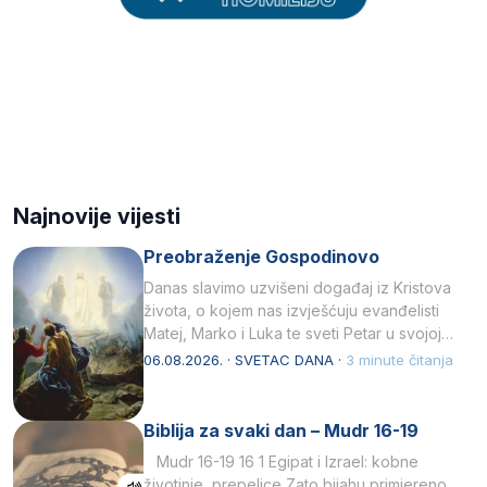
Najnovije vijesti
Preobraženje Gospodinovo
Danas slavimo uzvišeni događaj iz Kristova
života, o kojem nas izvješćuju evanđelisti
Matej, Marko i Luka te sveti Petar u svojoj
drugoj…
06.08.2026. · SVETAC DANA ·
3 minute čitanja
Biblija za svaki dan – Mudr 16-19
Mudr 16-19 16 1 Egipat i Izrael: kobne
životinje, prepelice Zato bijahu primjereno