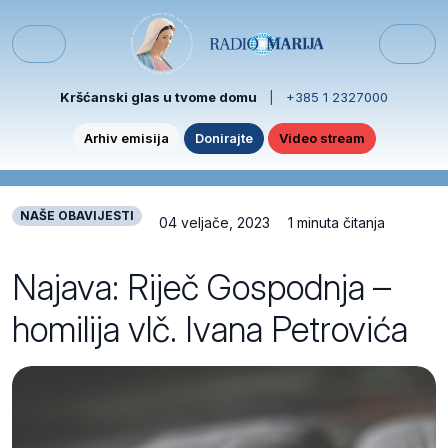
Skip to content
Skip to footer
Menu
Kršćanski glas u tvome domu
|
+385 1 2327000
Arhiv emisija
Donirajte
Video stream
NAŠE OBAVIJESTI
04 veljače, 2023
1 minuta čitanja
Najava: Riječ Gospodnja –
homilija vlč. Ivana Petrovića