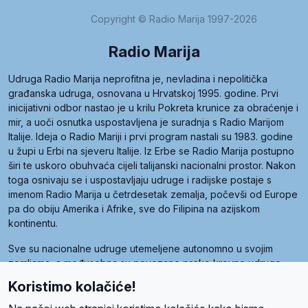
Copyright © Radio Marija 1997-2026
Radio Marija
Udruga Radio Marija neprofitna je, nevladina i nepolitička
građanska udruga, osnovana u Hrvatskoj 1995. godine. Prvi
inicijativni odbor nastao je u krilu Pokreta krunice za obraćenje i
mir, a uoči osnutka uspostavljena je suradnja s Radio Marijom
Italije. Ideja o Radio Mariji i prvi program nastali su 1983. godine
u župi u Erbi na sjeveru Italije. Iz Erbe se Radio Marija postupno
širi te uskoro obuhvaća cijeli talijanski nacionalni prostor. Nakon
toga osnivaju se i uspostavljaju udruge i radijske postaje s
imenom Radio Marija u četrdesetak zemalja, počevši od Europe
pa do obiju Amerika i Afrike, sve do Filipina na azijskom
kontinentu.
Sve su nacionalne udruge utemeljene autonomno u svojim
zemljama, a međusobna su povezane preko krovne udruge
pod nazivom Svjetska obitelj Radio Marije (World Family of
Koristimo kolačiće!
Radio Maria). Svjetsku obitelj utemeljilo je sedam članica, među
kojima je i hrvatska Udruga Radio Marija.