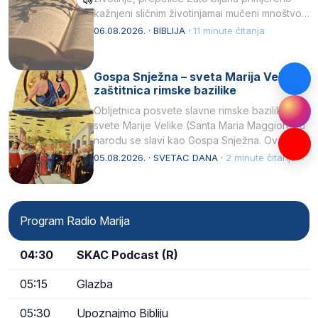
kažnjeni sličnim životinjamai mučeni mnoštvom
kukaca.2 A narod…
06.08.2026. · BIBLIJA ·
11 minute čitanja
Gospa Snježna – sveta Marija Velika,
zaštitnica rimske bazilike
Obljetnica posvete slavne rimske bazilike
svete Marije Velike (Santa Maria Maggiore) u
narodu se slavi kao Gospa Snježna. Ovaj
naziv, Sancta Maria…
05.08.2026. · SVETAC DANA ·
2 minute čitanja
Program Radio Marija
04:30
SKAC Podcast (R)
05:15
Glazba
05:30
Upoznajmo Bibliju