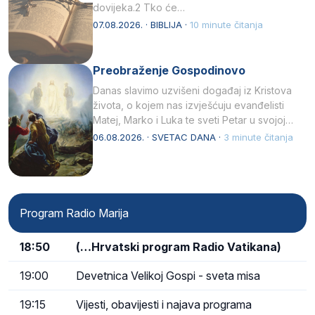
dovijeka.2 Tko će…
07.08.2026. · BIBLIJA ·
10 minute čitanja
Preobraženje Gospodinovo
Danas slavimo uzvišeni događaj iz Kristova
života, o kojem nas izvješćuju evanđelisti
Matej, Marko i Luka te sveti Petar u svojoj
drugoj…
06.08.2026. · SVETAC DANA ·
3 minute čitanja
Program Radio Marija
18:50
(…Hrvatski program Radio Vatikana)
19:00
Devetnica Velikoj Gospi - sveta misa
19:15
Vijesti, obavijesti i najava programa