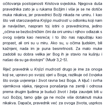
očitovanja postojanosti Kristova svjedoka. Njegova duša
pravednika zato je u rukama Božjim i više je se ne dotiče
muka nikakva, jer pravednici Božji nikada ne umiru. I kao
što veli starozavjetna
Knjiga mudrosti
u odlomku koji nam
je naviješten, naspram toj istini o pravednicima, jedino
„očima se bezbožničkim čini da oni umiru i njihov odlazak s
ovog svijeta kao nesreća; i to što nas napuštaju kao
propast, ali oni su u miru. Ako su, u očima ljudskim, bili
kažnjeni, nada im je puna besmrtnosti. Za malo muke
zadobili su dobra velika jer Bog ih je stavio na kušnju i
našao da su ga dostojni” (Mudr 3,2-5).
Riječ pravednik u
Knjizi mudrosti
drugo je ime za onoga
koji se, upravo po svojoj vjeri u Boga, razlikuje od čovjeka
što svoja uvjerenja i život ravna bez Boga. A ključ i svrha
vjernikova vijeka, njegova ponašanja na zemlji i odnosa
prema drugim ljudima je budući život i želja zauvijek biti u
ruci Božjoj, tamo gdje ga ne može više dotaknuti muka
nikakva. Dapače, pravednik već za ovoga života, usprkos