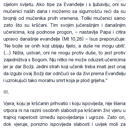
cijelom svijetu. Ako trpe za Evanđelje i s ljubavlju, oni su
mučenici naših dana i možemo sa sigurnošću reći da su
brojniji od mučenika prvih vremena. Toliki mučenici samo
zato što su kršćani. Tim svojim jučerašnjim i današnjim
učenicima, koji podnose progon, – nastavlja Papa i citira
upravo današnje evanđelje (Mt 10,28) – Isus preporučuje:
‘Ne bojte se onih koji ubijaju tijelo, a duše ne mogu ubiti’.
(…) Ništa, ustvari, oni ne mogu protiv duše, to jest protiv
zajedništva s Bogom. Nju nitko ne može oduzeti učenicima
jer je dar Božji. Jedini strah koji učenik treba imati jest onaj
da izgubi ovaj Božji dar odričući se da živi prema Evanđelju
i uzrokujući tako moralnu smrt koja je plod grijeha.“
III.
Vjera, koju je kršćanin prihvatio i koju ispovijeda, nije lišena
otpora ni na razini osobnih slabosti pa kršćanin živi vjeru u
trajnoj napetosti između ispovijedanja i ugroze. Zato on,
dok vjeruje, ponizno ispovijeda slabosti i uvijek moli za