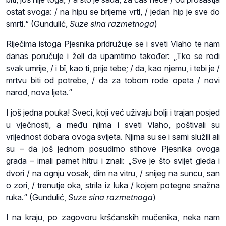
ostat svoga: / na hipu se brijeme vrti, / jedan hip je sve do
smrti.“ (Gundulić,
Suze sina razmetnoga
)
Riječima istoga Pjesnika pridružuje se i sveti Vlaho te nam
danas poručuje i želi da upamtimo također: „Tko se rodi
svak umrije, / i bî, kao ti, prije tebe; / da, kao njemu, i tebi je /
mrtvu biti od potrebe, / da za tobom rode opeta / novi
narod, nova ljeta.“
I još jedna pouka! Sveci, koji već uživaju bolji i trajan posjed
u vječnosti, a među njima i sveti Vlaho, poštivali su
vrijednost dobara ovoga svijeta. Njima su se i sami služili ali
su – da još jednom posudimo stihove Pjesnika ovoga
grada – imali pamet hitru i znali: „Sve je što svijet gleda i
dvori / na ognju vosak, dim na vitru, / snijeg na suncu, san
o zori, / trenutje oka, strila iz luka / kojem potegne snažna
ruka.“ (Gundulić,
Suze sina razmetnoga
)
I na kraju, po zagovoru kršćanskih mučenika, neka nam