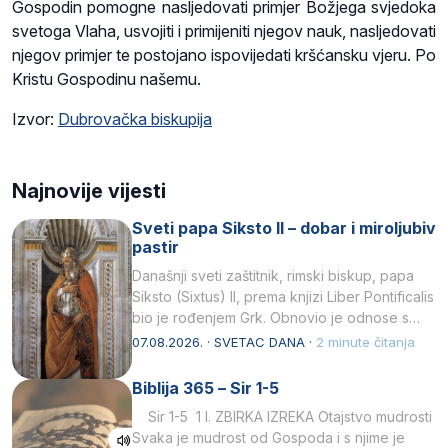
Gospodin pomogne nasljedovati primjer Božjega svjedoka
svetoga Vlaha, usvojiti i primijeniti njegov nauk, nasljedovati
njegov primjer te postojano ispovijedati kršćansku vjeru. Po
Kristu Gospodinu našemu.
Izvor:
Dubrovačka biskupija
Najnovije vijesti
Sveti papa Siksto II – dobar i miroljubiv
pastir
Današnji sveti zaštitnik, rimski biskup, papa
Siksto (Sixtus) II, prema knjizi Liber Pontificalis
bio je rođenjem Grk. Obnovio je odnose s
afričkim…
07.08.2026. · SVETAC DANA ·
2 minute čitanja
Biblija 365 – Sir 1-5
Sir 1-5 1 I. ZBIRKA IZREKA Otajstvo mudrosti
Svaka je mudrost od Gospoda i s njime je