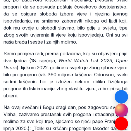
progon i da se posvuda poštuje čovjekovo dostojanstvo,
da se osigura sloboda izbora vjere i njezina javnog
ispovijedanja, ne smijemo zaboraviti nikoga od ljudi koji,
dok mu ovdje u slobodi slavimo, bilo gdje u svijetu, trpe
zbog svojih uvjerenja ili vjere koju ispovijedaju. Oni su svi
naša braća i sestre i za njih molimo.
Samo primjera radi, prema podacima, koji su objavljeni prije
dva tjedna (18. siječnja,
World Watch List 2023, Open
Doors
), tijekom 2022. godine u svijetu je zbog njihove vjere
bilo progonjeno čak 360 milijuna kršćana. Odnosno, svaki
sedmi kršćanin bio je izložen nekom obliku fizičkoga
progona ili diskriminacije zbog vlastite vjere, a brojni su bili
ubijeni.
Na ovaj svečani i Bogu dragi dan, pos zagovoru svetoga
Vlaha, zazivamo prestanak svih progona i stradanja i, dok
molimo za sve koji trpe, sjećamo se riječi pape Franje (20.
lipnja 2020.): „Toliki su kršćani progonjeni također danas u