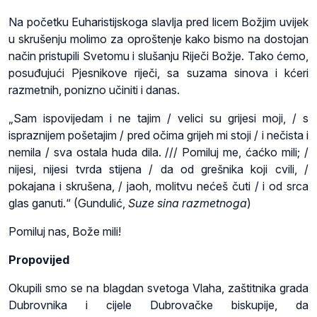
Na početku Euharistijskoga slavlja pred licem Božjim uvijek
u skrušenju molimo za oproštenje kako bismo na dostojan
način pristupili Svetomu i slušanju Riječi Božje. Tako ćemo,
posuđujući Pjesnikove riječi, sa suzama sinova i kćeri
razmetnih, ponizno učiniti i danas.
„Sam ispovijedam i ne tajim / velici su grijesi moji, / s
ispraznijem pošetajim / pred očima grijeh mi stoji / i nečista i
nemila / sva ostala huda dila. /// Pomiluj me, ćaćko mili; /
nijesi, nijesi tvrda stijena / da od grešnika koji cvili, /
pokajana i skrušena, / jaoh, molitvu nećeš čuti / i od srca
glas ganuti.“ (Gundulić,
Suze sina razmetnoga
)
Pomiluj nas, Bože mili!
Propovijed
Okupili smo se na blagdan svetoga Vlaha, zaštitnika grada
Dubrovnika i cijele Dubrovačke biskupije, da