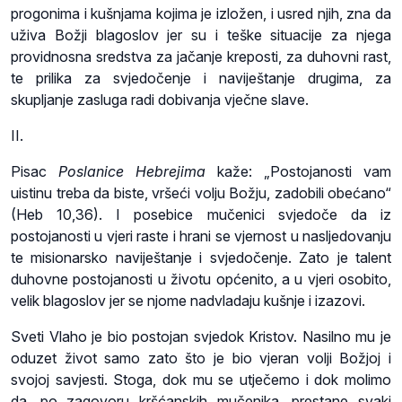
progonima i kušnjama kojima je izložen, i usred njih, zna da
uživa Božji blagoslov jer su i teške situacije za njega
providnosna sredstva za jačanje kreposti, za duhovni rast,
te prilika za svjedočenje i naviještanje drugima, za
skupljanje zasluga radi dobivanja vječne slave.
II.
Pisac
Poslanice Hebrejima
kaže: „Postojanosti vam
uistinu treba da biste, vršeći volju Božju, zadobili obećano“
(Heb 10,36). I posebice mučenici svjedoče da iz
postojanosti u vjeri raste i hrani se vjernost u nasljedovanju
te misionarsko naviještanje i svjedočenje. Zato je talent
duhovne postojanosti u životu općenito, a u vjeri osobito,
velik blagoslov jer se njome nadvladaju kušnje i izazovi.
Sveti Vlaho je bio postojan svjedok Kristov. Nasilno mu je
oduzet život samo zato što je bio vjeran volji Božjoj i
svojoj savjesti. Stoga, dok mu se utječemo i dok molimo
da, po zagovoru kršćanskih mučenika, prestane svaki