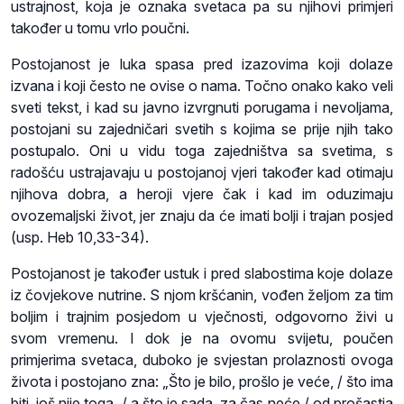
ustrajnost, koja je oznaka svetaca pa su njihovi primjeri
također u tomu vrlo poučni.
Postojanost je luka spasa pred izazovima koji dolaze
izvana i koji često ne ovise o nama. Točno onako kako veli
sveti tekst, i kad su javno izvrgnuti porugama i nevoljama,
postojani su zajedničari svetih s kojima se prije njih tako
postupalo. Oni u vidu toga zajedništva sa svetima, s
radošću ustrajavaju u postojanoj vjeri također kad otimaju
njihova dobra, a heroji vjere čak i kad im oduzimaju
ovozemaljski život, jer znaju da će imati bolji i trajan posjed
(usp. Heb 10,33-34).
Postojanost je također ustuk i pred slabostima koje dolaze
iz čovjekove nutrine. S njom kršćanin, vođen željom za tim
boljim i trajnim posjedom u vječnosti, odgovorno živi u
svom vremenu. I dok je na ovomu svijetu, poučen
primjerima svetaca, duboko je svjestan prolaznosti ovoga
života i postojano zna: „Što je bilo, prošlo je veće, / što ima
biti, još nije toga, / a što je sada, za čas neće / od prošastja