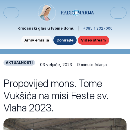
Skip to content
Skip to footer
Menu
Kršćanski glas u tvome domu
|
+385 1 2327000
Arhiv emisija
Donirajte
Video stream
AKTUALNOSTI
03 veljače, 2023
9 minute čitanja
Propovijed mons. Tome
Vukšića na misi Feste sv.
Vlaha 2023.