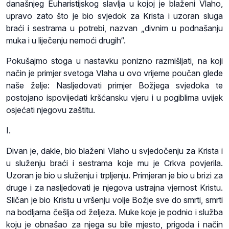
današnjeg Euharistijskog slavlja u kojoj je blaženi Vlaho,
upravo zato što je bio svjedok za Krista i uzoran sluga
braći i sestrama u potrebi, nazvan „divnim u podnašanju
muka i u liječenju nemoći drugih“.
Pokušajmo stoga u nastavku ponizno razmišljati, na koji
način je primjer svetoga Vlaha u ovo vrijeme poučan glede
naše želje: Nasljedovati primjer Božjega svjedoka te
postojano ispovijedati kršćansku vjeru i u pogiblima uvijek
osjećati njegovu zaštitu.
I.
Divan je, dakle, bio blaženi Vlaho u svjedočenju za Krista i
u služenju braći i sestrama koje mu je Crkva povjerila.
Uzoran je bio u služenju i trpljenju. Primjeran je bio u brizi za
druge i za nasljedovati je njegova ustrajna vjernost Kristu.
Sličan je bio Kristu u vršenju volje Božje sve do smrti, smrti
na bodljama češlja od željeza. Muke koje je podnio i služba
koju je obnašao za njega su bile mjesto, prigoda i način