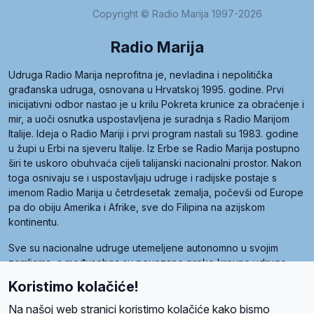
Copyright © Radio Marija 1997-2026
Radio Marija
Udruga Radio Marija neprofitna je, nevladina i nepolitička
građanska udruga, osnovana u Hrvatskoj 1995. godine. Prvi
inicijativni odbor nastao je u krilu Pokreta krunice za obraćenje i
mir, a uoči osnutka uspostavljena je suradnja s Radio Marijom
Italije. Ideja o Radio Mariji i prvi program nastali su 1983. godine
u župi u Erbi na sjeveru Italije. Iz Erbe se Radio Marija postupno
širi te uskoro obuhvaća cijeli talijanski nacionalni prostor. Nakon
toga osnivaju se i uspostavljaju udruge i radijske postaje s
imenom Radio Marija u četrdesetak zemalja, počevši od Europe
pa do obiju Amerika i Afrike, sve do Filipina na azijskom
kontinentu.
Sve su nacionalne udruge utemeljene autonomno u svojim
zemljama, a međusobna su povezane preko krovne udruge
pod nazivom Svjetska obitelj Radio Marije (World Family of
Koristimo kolačiće!
Radio Maria). Svjetsku obitelj utemeljilo je sedam članica, među
kojima je i hrvatska Udruga Radio Marija.
Na našoj web stranici koristimo kolačiće kako bismo