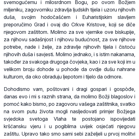
svemogućemu i milosrdnom Bogu, po ovom Božjem
miljeniku, zagovorniku zdravlja ljudskih tijela i uzoru njihovih
duša, svojim hodočašćem i Euharistijskim slavljem
preporučimo Grad i ovaj dio Crkve Kristove, koji se diče
njegovom zaštitom. Molimo za sve vjernike ove biskupije,
za njihovu sadašnjost i njihovu budućnost, za sve njihove
potrebe, nade i želje, za zdravlje njihovih tijela i čistoću
njihovih duša i savjesti. Molimo jednako, i s istim nakanama,
također za svakoga drugoga čovjeka, kao i za sve koji im u
velikom broju dohode u pohode da ovdje dušu nahrane
kulturom, da oko obraduju ljepotom i tijelo da odmore.
Dohodismo vam, poštovani i dragi gospari i gospòđe,
danas evo i mi s raznih strana, da molimo Božji blagoslov i
pomoć kako bismo, po zagovoru vašega zaštitnika, svatko
na svom putu života mogli nasljedovati primjer Božjega
svjedoka svetoga Vlaha te postojano ispovijedati
kršćansku vjeru i u pogiblima uvijek osjećati njegovu
zaštitu. Upravo tako smo sami sebi zaželjeli u prvoj molitvi