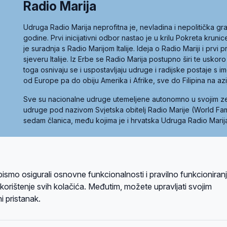
Radio Marija
Udruga Radio Marija neprofitna je, nevladina i nepolitička 
godine. Prvi inicijativni odbor nastao je u krilu Pokreta kruni
je suradnja s Radio Marijom Italije. Ideja o Radio Mariji i prvi
sjeveru Italije. Iz Erbe se Radio Marija postupno širi te uskoro
toga osnivaju se i uspostavljaju udruge i radijske postaje s
od Europe pa do obiju Amerika i Afrike, sve do Filipina na az
Sve su nacionalne udruge utemeljene autonomno u svojim 
udruge pod nazivom Svjetska obitelj Radio Marije (World Famil
sedam članica, među kojima je i hrvatska Udruga Radio Marij
la privatnosti
Kolačići
Uvjeti korištenja
bismo osigurali osnovne funkcionalnosti i pravilno funkcioniran
A sustavom
a korištenje svih kolačića. Međutim, možete upravljati svojim
i pristanak.