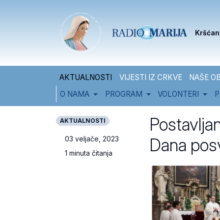
Skip to content
Skip to footer
Kršćan
AKTUALNOSTI
VIJESTI IZ CRKVE
NAŠE OB
O NAMA
PROGRAM
VOLONTERI
P
Postavljan
AKTUALNOSTI
Dana pos
03 veljače, 2023
1 minuta čitanja