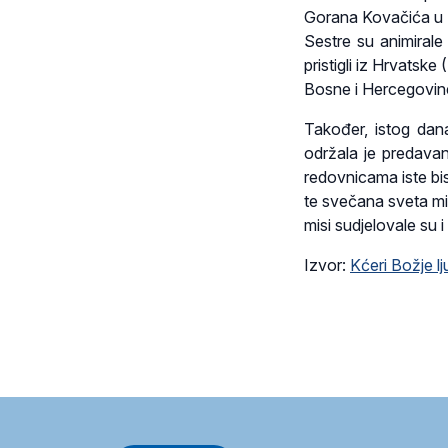
Gorana Kovačića u 
Sestre su animirale
pristigli iz Hrvatske
Bosne i Hercegovine
Također, istog da
održala je predavan
redovnicama iste bis
te svečana sveta mi
misi sudjelovale su i
Izvor:
Kćeri Božje lj