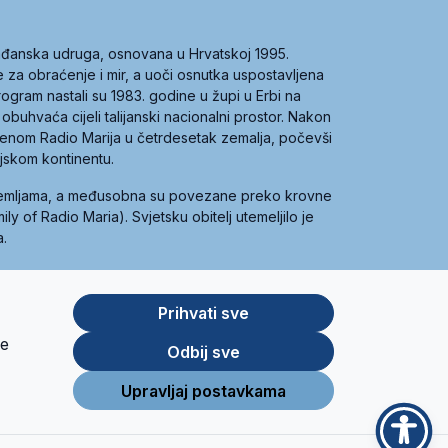
građanska udruga, osnovana u Hrvatskoj 1995.
ce za obraćenje i mir, a uoči osnutka uspostavljena
 program nastali su 1983. godine u župi u Erbi na
 obuhvaća cijeli talijanski nacionalni prostor. Nakon
 imenom Radio Marija u četrdesetak zemalja, počevši
ijskom kontinentu.
zemljama, a međusobna su povezane preko krovne
y of Radio Maria). Svjetsku obitelj utemeljilo je
a.
Prihvati sve
je
App
Google
Odbij sve
Store
Play
Upravljaj postavkama