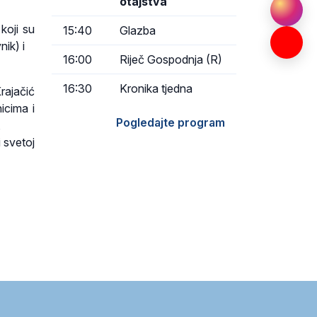
otajstva
koji su
15:40
Glazba
nik) i
16:00
Riječ Gospodnja (R)
16:30
Kronika tjedna
ajačić
icima i
Pogledajte program
,
 svetoj