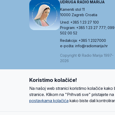
UDRUGA RADIO MARIJA
Kameniti stol 11
10000 Zagreb Croatia
Ured: +385 1 23 27 100
Program: +385 1 23 27 777; 099
502 00 52
Redakcija: +385 1 2327000
e-pošta: info@radiomarija.hr
Copyright © Radio Marija 1997-
2026
Koristimo kolačiće!
O nama
Radio
Program
Volonteri
Prijatelji
Kontakt
Pravi
Na našoj web stranici koristimo kolačiće kako 
Ova stranica je zaštićena Google reCAPTCH
stranice. Klikom na "Prihvati sve" pristajete n
postavkama kolačića
kako biste dali kontroliran
Design and development
SIK
&
C-Tel