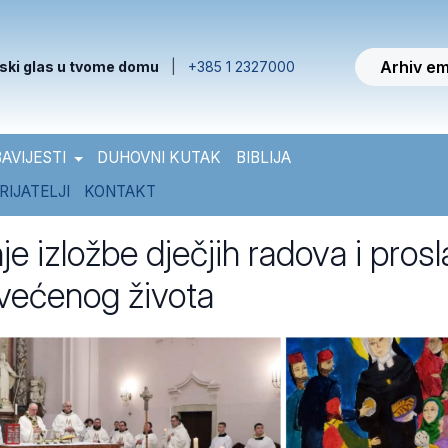
Arhiv em
ski glas u tvome domu
|
+385 1 2327000
AVIJESTI
DUHOVNI KUTAK
BIBLIJA
RIJATELJI
KONTAKT
je izložbe dječjih radova i pros
većenog života