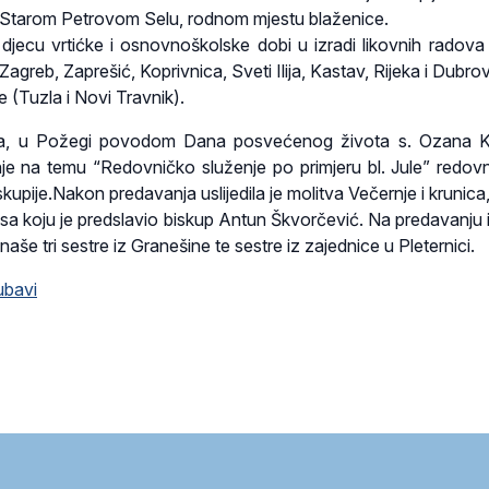
Starom Petrovom Selu, rodnom mjestu blaženice.
 djecu vrtićke i osnovnoškolske dobi u izradi likovnih radova 
 (Zagreb, Zaprešić, Koprivnica, Sveti Ilija, Kastav, Rijeka i Dubrov
 (Tuzla i Novi Travnik).
na, u Požegi povodom Dana posvećenog života s. Ozana Kr
je na temu “Redovničko služenje po primjeru bl. Jule” redovn
kupije.Nakon predavanja uslijedila je molitva Večernje i krunica
sa koju je predslavio biskup Antun Škvorčević. Na predavanju i
 naše tri sestre iz Granešine te sestre iz zajednice u Pleternici.
ubavi