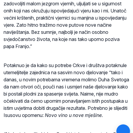
zadovoljiti malom jezgrom vjernih, uljuljati se u sigurnost
onih koji nas okružuju ispovijedajući vjeru kao i mi. Unatoč
većini krštenih, praktični vjernici su manjina u ispovijedanju
vjere. Zato hitno tražimo nove putove nove načine
naviještanja. Bez sumnje, najbolji je način osobno
svjedočanstvo života, na koje nas tako uporno poziva
papa Franjo.”
Potaknuo je da kako su potrebe Crkve i društva potaknule
utemeljitelje zajednica na sasvim novo djelovanje “tako i
danas, u novim potrebama vremena molimo Duha Svetoga
da nam otvori oči, pouči nas i usmjeri naše djelovanje kako
bi postali plodni za spasenje svijeta. Naime, nije mudro
očekivati da ćemo upornim ponavljanjem istih postupaka u
istim uvjetima dobiti drugačije rezultate. Potrebno je slijediti
Isusovu opomenu:
Novo vino u nove mješine.