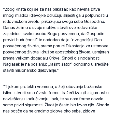
“Zbog Krista koji se za nas prikazao kao nevina žrtva
mnogi mladići i djevojke odlučuju slijediti ga u potpunosti u
redovničkom životu, prikazujući svega sebe Gospodinu.
Danas želimo u svoje molitve staviti sve redovničke
zajednice, svaku osobu Bogu posvećenu, da Gospodin
providi budućnost” te nadodao da je “ovogodišnji Dan
posvećenog života, prema poruci Dikasterija za ustanove
posvećenog života i družbe apostolskog života, usmjeren
prema velikom događaju Crkve, Sinodi o sinodalnosti.
Naglasak je na poslanju: „raširiti šator” odnosno u središte
staviti misionarsko djelovanje.”
“Tijekom proteklih vremena, u želji očuvanja božanske
istine, stvorili smo čvrste forme, tražeći iza njih sigurnost u
naviještanju i odlučivanju. Ipak, te su nam forme davale
samo privid sigurnosti. Život je često bio izvan njih. Sinoda
nas potiče da ne gradimo zidove oko sebe, zidove