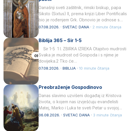
Današnji sveti zaštitnik, rimski biskup, papa
Siksto (Sixtus) II, prema knjizi Liber Pontificalis
bio je rođenjem Grk. Obnovio je odnose s
afričkim…
07.08.2026. · SVETAC DANA ·
2 minute čitanja
Biblija 365 – Sir 1-5
Sir 1-5 1 I. ZBIRKA IZREKA Otajstvo mudrosti
Svaka je mudrost od Gospoda i s njime je
dovijeka.2 Tko će…
07.08.2026. · BIBLIJA ·
10 minute čitanja
Preobraženje Gospodinovo
Danas slavimo uzvišeni događaj iz Kristova
života, o kojem nas izvješćuju evanđelisti
Matej, Marko i Luka te sveti Petar u svojoj
drugoj…
06.08.2026. · SVETAC DANA ·
3 minute čitanja