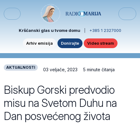
Skip to content
Skip to footer
Menu
Kršćanski glas u tvome domu
|
+385 1 2327000
Arhiv emisija
Donirajte
Video stream
AKTUALNOSTI
03 veljače, 2023
5 minute čitanja
Biskup Gorski predvodio
misu na Svetom Duhu na
Dan posvećenog života