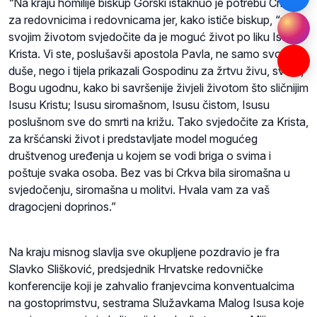
“
Na kraju homilije biskup Gorski istaknuo je potrebu Crkve
za redovnicima i redovnicama jer, kako ističe biskup, “vi
svojim životom svjedočite da je moguć život po liku Isusa
Krista. Vi ste, poslušavši apostola Pavla, ne samo svoje
duše, nego i tijela prikazali Gospodinu za žrtvu živu, svetu,
Bogu ugodnu, kako bi savršenije živjeli životom što sličnijim
Isusu Kristu; Isusu siromašnom, Isusu čistom, Isusu
poslušnom sve do smrti na križu. Tako svjedočite za Krista,
za kršćanski život i predstavljate model mogućeg
društvenog uređenja u kojem se vodi briga o svima i
poštuje svaka osoba. Bez vas bi Crkva bila siromašna u
svjedočenju, siromašna u molitvi. Hvala vam za vaš
dragocjeni doprinos.”
Na kraju misnog slavlja sve okupljene pozdravio je fra
Slavko Slišković, predsjednik Hrvatske redovničke
konferencije koji je zahvalio franjevcima konventualcima
na gostoprimstvu, sestrama Služavkama Malog Isusa koje