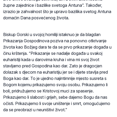
župne zajednice i bazilike svetoga Antuna”. Također,
izrazio je zahvalnost što je upravo bazilika svetog Antuna
domaćin Dana posvećenog života.
Biskup Gorski u svojoj homiliji istaknuo je da blagdan
Prikazanja Gospodinova poziva na ponovno otkrivanje
života kao Božjeg dara te da se prvo prikazanje događa u
činu krštenja. “Prikazanje se nadalje događa u svakoj
euharistiji kada u darovima kruha i vina mi svoj život
stavljamo pred Gospodina kao dar. Zato je dragocjen
dolazak s djecom na euharistiju jer se i dijete stavlja pred
Boga kao dar. To je ujedno najintimnije mjesto susreta s
Bogom kojemu prikazujemo svoju osobu. Prikazujemo li
boli, pridružujemo se Kristovoj muci za spasenje.
Prikazujemo li slabost i grijeh, sebe dajemo Bogu da nas
očisti. Prikazujemo li svoje uništenje i smrt, omogućujemo
da se preobrazi u neuništivi život.”