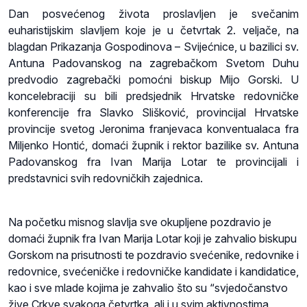
Dan posvećenog života proslavljen je svečanim
euharistijskim slavljem koje je u četvrtak 2. veljače, na
blagdan Prikazanja Gospodinova – Svijećnice, u bazilici sv.
Antuna Padovanskog na zagrebačkom Svetom Duhu
predvodio zagrebački pomoćni biskup Mijo Gorski. U
koncelebraciji su bili predsjednik Hrvatske redovničke
konferencije fra Slavko Slišković, provincijal Hrvatske
provincije svetog Jeronima franjevaca konventualaca fra
Miljenko Hontić, domaći župnik i rektor bazilike sv. Antuna
Padovanskog fra Ivan Marija Lotar te provincijali i
predstavnici svih redovničkih zajednica.
Na početku misnog slavlja sve okupljene pozdravio je
domaći župnik fra Ivan Marija Lotar koji je zahvalio biskupu
Gorskom na prisutnosti te pozdravio svećenike, redovnike i
redovnice, svećeničke i redovničke kandidate i kandidatice,
kao i sve mlade kojima je zahvalio što su “svjedočanstvo
žive Crkve svakoga četvrtka, ali i u svim aktivnostima