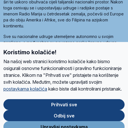
širi te uskoro obuhvaća cijeli talijanski nacionalni prostor. Nakon
toga osnivaju se i uspostavljaju udruge i radijske postaje s
imenom Radio Marija u četrdesetak zemalja, počevši od Europe
pa do obiju Amerika i Afrike, sve do Filipina na azijskom
kontinentu.
Sve su nacionalne udruge utemeljene autonomno u svojim
zemljama, a međusobna su povezane preko krovne udruge
pod nazivom Svjetska obitelj Radio Marije (World Family of
Koristimo kolačiće!
Radio Maria). Svjetsku obitelj utemeljilo je sedam članica, među
kojima je i hrvatska Udruga Radio Marija.
Na našoj web stranici koristimo kolačiće kako bismo
osigurali osnovne funkcionalnosti i pravilno funkcioniranje
stranice. Klikom na "Prihvati sve" pristajete na korištenje
svih kolačića. Međutim, možete upravljati svojim
O nama
Radio
Program
Volonteri
Prijatelji
Kontakt
Pravila privatnosti
postavkama kolačića
kako biste dali kontrolirani pristanak.
Kolačići
Uvjeti korištenja
Ova stranica je zaštićena Google reCAPTCHA sustavom
Prihvati sve
Odbij sve
App
Google
Store
Play
Upravljaj postavkama