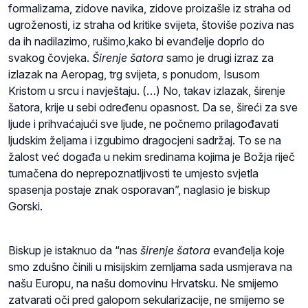
formalizama, zidove navika, zidove proizašle iz straha od
ugroženosti, iz straha od kritike svijeta, štoviše poziva nas
da ih nadilazimo, rušimo,kako bi evanđelje doprlo do
svakog čovjeka.
Širenje šatora
samo je drugi izraz za
izlazak na Aeropag, trg svijeta, s ponudom, Isusom
Kristom u srcu i navještaju. (…) No, takav izlazak, širenje
šatora, krije u sebi određenu opasnost. Da se, šireći za sve
ljude i prihvaćajući sve ljude, ne počnemo prilagođavati
ljudskim željama i izgubimo dragocjeni sadržaj. To se na
žalost već događa u nekim sredinama kojima je Božja riječ
tumačena do neprepoznatljivosti te umjesto svjetla
spasenja postaje znak osporavan”, naglasio je biskup
Gorski.
Biskup je istaknuo da “nas
širenje šatora
evanđelja koje
smo zdušno činili u misijskim zemljama sada usmjerava na
našu Europu, na našu domovinu Hrvatsku. Ne smijemo
zatvarati oči pred galopom sekularizacije, ne smijemo se