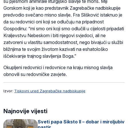
su pjesmom animirale liturgijsko slavlje te mons. Miji
Gorskom koji je kao predstavnik Zagrebačke nadbiskupije
predvodio svečano misno slavlje. Fra Slišković istaknuo je
da su redovnici oni koji se odlučuju na pripadnost
Gospodinu: “mi smo oni koji smo odlučili u cijelosti pripadati
Kraljevstvu Nebeskom i biti njegovi svjedoci, ali ne
zatvoreni u vlastitu samodostatnost, nego bivajući u službi
bližnjima te svojim životom kazivati na eshatološko
iščekivanje trajnog slavljenja Boga.”
Okupljeni redovnici i redovnice na kraju misnog slavlja
obnovili su redovničke zavjete.
Izvor:
Tiskovni ured Zagrebačke nadbiskupije
Najnovije vijesti
Sveti papa Siksto II – dobar i miroljubiv
pastir