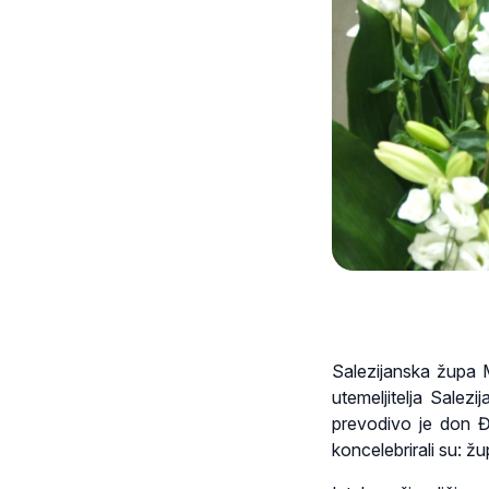
Salezijanska župa 
utemeljitelja Salez
prevodivo je don Đ
koncelebrirali su: ž