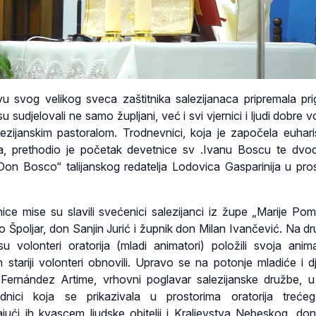
u svog velikog sveca zaštitnika salezijanaca pripremala pr
sudjelovali ne samo župljani, već i svi vjernici i ljudi dobre vo
zijanskim pastoralom. Trodnevnici, koja je započela euharis
nja, prethodio je početak devetnice sv .Ivanu Boscu te dv
„Don Bosco“ talijanskog redatelja Lodovica Gasparinija u pro
ice mise su slavili svećenici salezijanci iz župe „Marije Po
 Špoljar, don Sanjin Jurić i župnik don Milan Ivančević. Na dr
u volonteri oratorija (mladi animatori) položili svoja anim
 stariji volonteri obnovili. Upravo se na potonje mladiće i d
ernández Artime, vrhovni poglavar salezijanske družbe, u
dnici koja se prikazivala u prostorima oratorija treće
jući ih kvascem ljudske obitelji i Kraljevstva Nebeskog, do