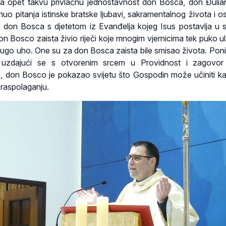
, a opet takvu privlačnu jednostavnost don Bosca, don Đulia
knuo pitanja istinske bratske ljubavi, sakramentalnog života i 
 don Bosca s djetetom iz Evanđelja kojeg Isus postavlja u s
don Bosco zaista živio riječi koje mnogim vjernicima tek puko u
drugo uho. One su za don Bosca zaista bile smisao života. Pon
 uzdajući se s otvorenim srcem u Providnost i zagovor 
 don Bosco je pokazao svijetu što Gospodin može učiniti k
raspolaganju.