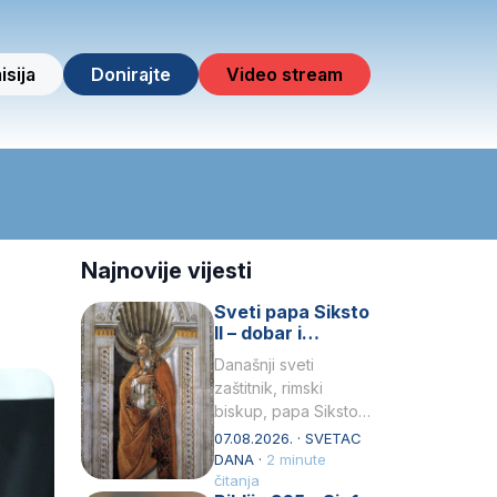
isija
Donirajte
Video stream
Najnovije vijesti
Sveti papa Siksto
II – dobar i
miroljubiv pastir
Današnji sveti
zaštitnik, rimski
biskup, papa Siksto
(Sixtus) II, prema
07.08.2026. · SVETAC
knjizi Liber
DANA ·
2 minute
Pontificalis bio je
čitanja