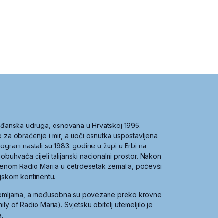
građanska udruga, osnovana u Hrvatskoj 1995.
ce za obraćenje i mir, a uoči osnutka uspostavljena
 program nastali su 1983. godine u župi u Erbi na
 obuhvaća cijeli talijanski nacionalni prostor. Nakon
 imenom Radio Marija u četrdesetak zemalja, počevši
ijskom kontinentu.
zemljama, a međusobna su povezane preko krovne
y of Radio Maria). Svjetsku obitelj utemeljilo je
a.