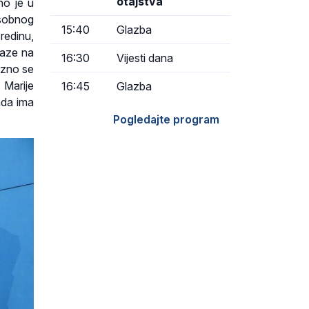
otajstva
no je u
osobnog
15:40
Glazba
redinu,
laze na
16:30
Vijesti dana
izno se
Marije
16:45
Glazba
ada ima
Pogledajte program