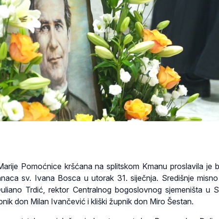
Marije Pomoćnice kršćana na splitskom Kmanu proslavila je 
ijanaca sv. Ivana Bosca u utorak 31. siječnja. Središnje misno 
uliano Trdić, rektor Centralnog bogoslovnog sjemeništa u Sp
upnik don Milan Ivančević i kliški župnik don Miro Šestan.