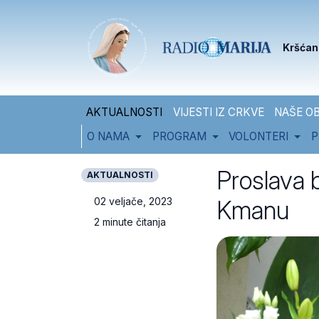
Skip to content
Skip to footer
Kršćan
AKTUALNOSTI
VIJESTI IZ CRKVE
NAŠE OB
O NAMA
PROGRAM
VOLONTERI
P
Proslava 
AKTUALNOSTI
Kmanu
02 veljače, 2023
2 minute čitanja