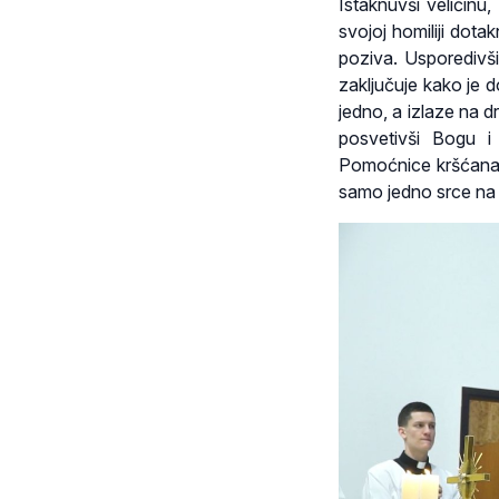
Istaknuvši veličinu
svojoj homiliji dota
poziva. Usporedivši
zaključuje kako je 
jedno, a izlaze na 
posvetivši Bogu i
Pomoćnice kršćana,
samo jedno srce na 