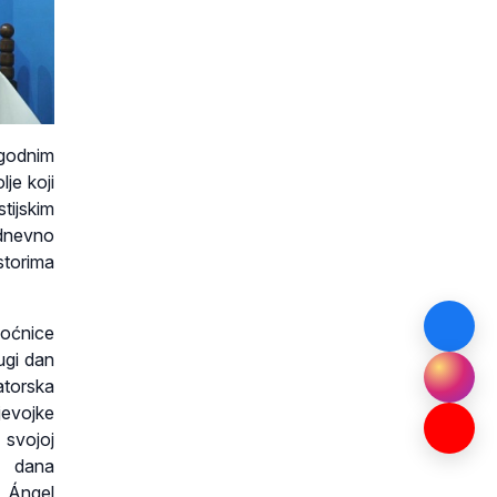
igodnim
lje koji
tijskim
odnevno
storima
moćnice
ugi dan
atorska
jevojke
 svojoj
g dana
n Ángel