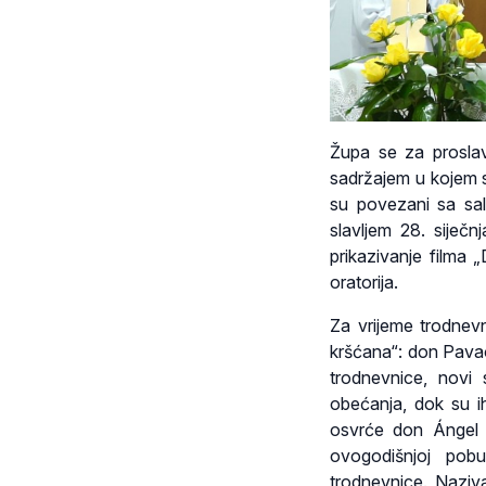
Župa se za proslav
sadržajem u kojem su 
su povezani sa sale
slavljem 28. siječ
prikazivanje filma 
oratorija.
Za vrijeme trodnevn
kršćana“: don Pavao
trodnevnice, novi s
obećanja, dok su ih
osvrće don Ángel F
ovogodišnjoj pobu
trodnevnice. Naziva