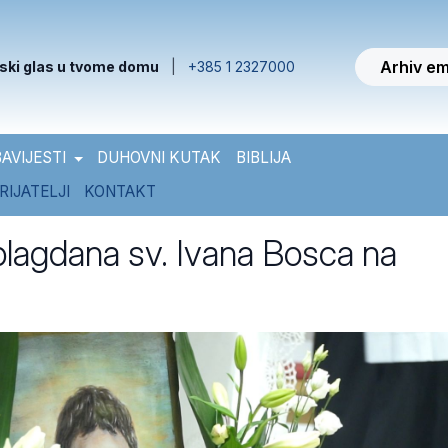
Arhiv em
ski glas u tvome domu
|
+385 1 2327000
AVIJESTI
DUHOVNI KUTAK
BIBLIJA
RIJATELJI
KONTAKT
blagdana sv. Ivana Bosca na