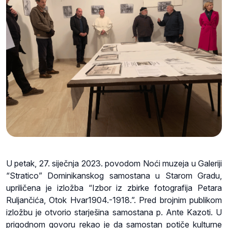
U petak, 27. siječnja 2023. povodom Noći muzeja u Galeriji
“Stratico” Dominikanskog samostana u Starom Gradu,
upriličena je izložba “Izbor iz zbirke fotografija Petara
Ruljančića, Otok Hvar1904.-1918.”. Pred brojnim publikom
izložbu je otvorio starješina samostana p. Ante Kazoti. U
prigodnom govoru rekao je da samostan potiče kulturne