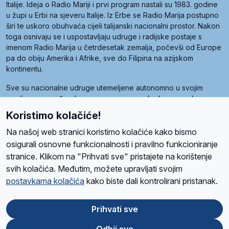
Italije. Ideja o Radio Mariji i prvi program nastali su 1983. godine
u župi u Erbi na sjeveru Italije. Iz Erbe se Radio Marija postupno
širi te uskoro obuhvaća cijeli talijanski nacionalni prostor. Nakon
toga osnivaju se i uspostavljaju udruge i radijske postaje s
imenom Radio Marija u četrdesetak zemalja, počevši od Europe
pa do obiju Amerika i Afrike, sve do Filipina na azijskom
kontinentu.
Sve su nacionalne udruge utemeljene autonomno u svojim
zemljama, a međusobna su povezane preko krovne udruge
pod nazivom Svjetska obitelj Radio Marije (World Family of
Koristimo kolačiće!
Radio Maria). Svjetsku obitelj utemeljilo je sedam članica, među
kojima je i hrvatska Udruga Radio Marija.
Na našoj web stranici koristimo kolačiće kako bismo
osigurali osnovne funkcionalnosti i pravilno funkcioniranje
stranice. Klikom na "Prihvati sve" pristajete na korištenje
svih kolačića. Međutim, možete upravljati svojim
O nama
Radio
Program
Volonteri
Prijatelji
Kontakt
Pravila privatnosti
postavkama kolačića
kako biste dali kontrolirani pristanak.
Kolačići
Uvjeti korištenja
Ova stranica je zaštićena Google reCAPTCHA sustavom
Prihvati sve
Odbij sve