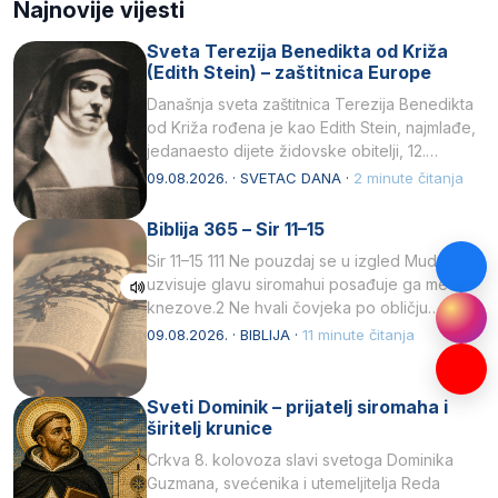
Najnovije vijesti
Sveta Terezija Benedikta od Križa
(Edith Stein) – zaštitnica Europe
Današnja sveta zaštitnica Terezija Benedikta
od Križa rođena je kao Edith Stein, najmlađe,
jedanaesto dijete židovske obitelji, 12.
listopada 1891, u Wrocławu…
09.08.2026. · SVETAC DANA ·
2 minute čitanja
Biblija 365 – Sir 11–15
Sir 11–15 111 Ne pouzdaj se u izgled Mudrost
uzvisuje glavu siromahui posađuje ga među
knezove.2 Ne hvali čovjeka po obličju
njegovui…
09.08.2026. · BIBLIJA ·
11 minute čitanja
Sveti Dominik – prijatelj siromaha i
širitelj krunice
Crkva 8. kolovoza slavi svetoga Dominika
Guzmana, svećenika i utemeljitelja Reda