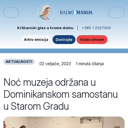
Skip to content
Skip to footer
Menu
Kršćanski glas u tvome domu
|
+385 1 2327000
Arhiv emisija
Donirajte
Video stream
AKTUALNOSTI
02 veljače, 2023
1 minuta čitanja
Noć muzeja održana u
Dominikanskom samostanu
u Starom Gradu