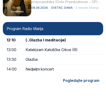
propovjednika (Ordo Praedicatorum – OP).
Svojim životom, dubokom ljubavlju prema
08.08.2026. · SVETAC DANA ·
3 minute čitanja
Kristu…
Program Radio Marija
12:10
(..Glazba I meditacije)
13:00
Katekizam Katoličke Crkve (R)
13:30
Glazba
14:00
Nedjeljni koncert
Pogledajte program