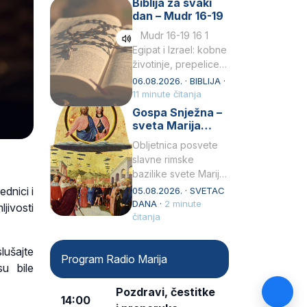
Biblija za svaki
Petar u svojoj
dan – Mudr 16-19
drugoj…
Mudr 16-19 16 1
Egipat i Izrael: kobne
životinje, prepelice
Zato bijahu
06.08.2026. · BIBLIJA ·
primjereno kažnjeni
11 minute čitanja
sličnim životinjamai
Gospa Snježna –
mučeni mnoštvom
sveta Marija
kukaca.2 A narod…
Velika, zaštitnica
Obljetnica posvete
rimske bazilike
slavne rimske
bazilike svete Marije
Velike (Santa Maria
ednici i
05.08.2026. · SVETAC
Maggiore) u narodu
DANA ·
2 minute
ljivosti
se slavi kao Gospa
čitanja
Snježna. Ovaj naziv,
Sancta Maria…
lušajte
Program Radio Marija
su bile
Pozdravi, čestitke
14:00