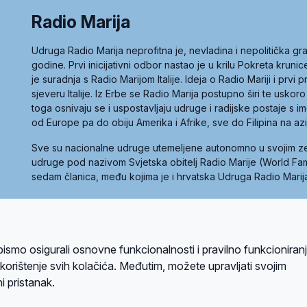
Radio Marija
Udruga Radio Marija neprofitna je, nevladina i nepolitička 
godine. Prvi inicijativni odbor nastao je u krilu Pokreta kruni
je suradnja s Radio Marijom Italije. Ideja o Radio Mariji i prvi
sjeveru Italije. Iz Erbe se Radio Marija postupno širi te uskoro
toga osnivaju se i uspostavljaju udruge i radijske postaje s
od Europe pa do obiju Amerika i Afrike, sve do Filipina na az
Sve su nacionalne udruge utemeljene autonomno u svojim 
udruge pod nazivom Svjetska obitelj Radio Marije (World Famil
sedam članica, među kojima je i hrvatska Udruga Radio Marij
la privatnosti
Kolačići
Uvjeti korištenja
bismo osigurali osnovne funkcionalnosti i pravilno funkcioniran
A sustavom
a korištenje svih kolačića. Međutim, možete upravljati svojim
i pristanak.