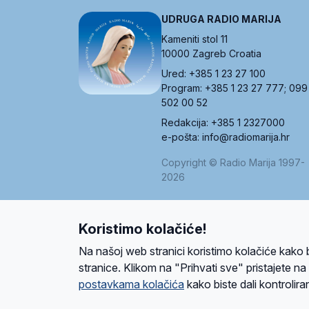
UDRUGA RADIO MARIJA
Kameniti stol 11
10000 Zagreb Croatia
Ured: +385 1 23 27 100
Program: +385 1 23 27 777; 099
502 00 52
Redakcija: +385 1 2327000
e-pošta: info@radiomarija.hr
Copyright © Radio Marija 1997-
2026
Koristimo kolačiće!
O nama
Radio
Program
Volonteri
Prijatelji
Kontakt
Pravi
Na našoj web stranici koristimo kolačiće kako 
Ova stranica je zaštićena Google reCAPTCH
stranice. Klikom na "Prihvati sve" pristajete n
postavkama kolačića
kako biste dali kontroliran
Design and development
SIK
&
C-Tel