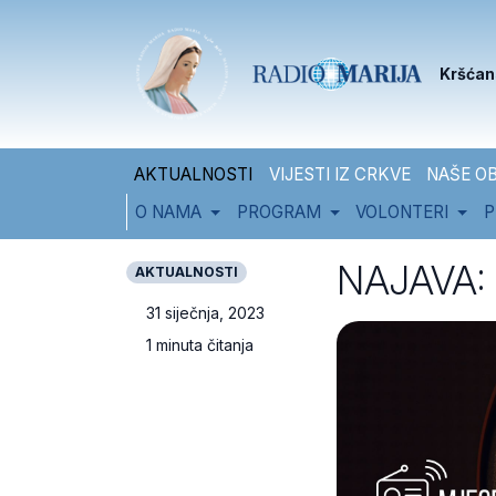
Skip to content
Skip to footer
Kršćan
AKTUALNOSTI
VIJESTI IZ CRKVE
NAŠE OB
O NAMA
PROGRAM
VOLONTERI
P
NAJAVA: N
AKTUALNOSTI
31 siječnja, 2023
1 minuta čitanja