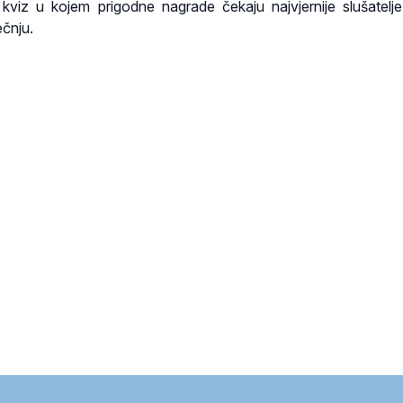
 kviz u kojem prigodne nagrade čekaju najvjernije slušatelj
ečnju.