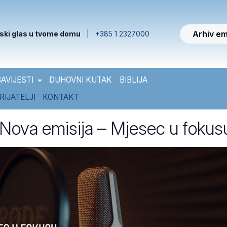
Arhiv em
ski glas u tvome domu
|
+385 1 2327000
AVIJESTI
DUHOVNI KUTAK
BIBLIJA
RIJATELJI
KONTAKT
ova emisija – Mjesec u fokus