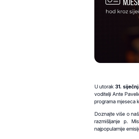
U utorak
31. siječn
voditelji Ante Pavel
programa mjeseca ko
Doznajte više o naš
razmišljanje p. Mi
najpopularnije emis