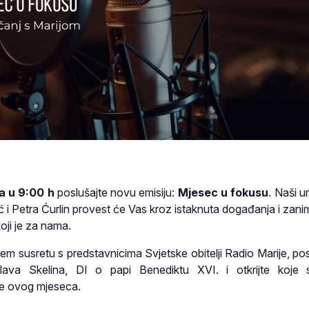
ja u 9:00 h
poslušajte novu emisiju:
Mjesec u fokusu
. Naši ur
ić i Petra Ćurlin provest će Vas kroz istaknuta događanja i zanim
ji je za nama.
em susretu s predstavnicima Svjetske obitelji Radio Marije, pos
slava Skelina, DI o papi Benediktu XVI. i otkrijte koje 
ije ovog mjeseca.