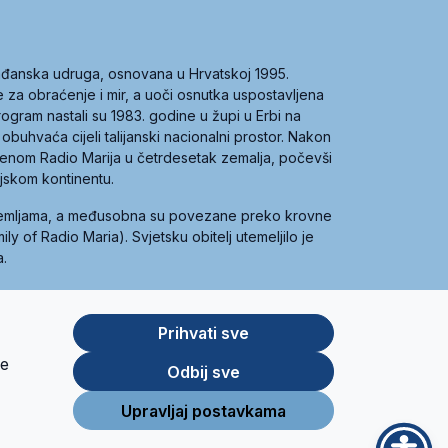
građanska udruga, osnovana u Hrvatskoj 1995.
ce za obraćenje i mir, a uoči osnutka uspostavljena
 program nastali su 1983. godine u župi u Erbi na
 obuhvaća cijeli talijanski nacionalni prostor. Nakon
 imenom Radio Marija u četrdesetak zemalja, počevši
ijskom kontinentu.
zemljama, a međusobna su povezane preko krovne
y of Radio Maria). Svjetsku obitelj utemeljilo je
a.
Prihvati sve
je
App
Google
Odbij sve
Store
Play
Upravljaj postavkama