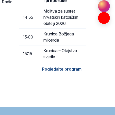
i preporuke
e Radio
Molitva za susret
14:55
hrvatskih katoličkih
obitelji 2026.
Krunica Božjega
15:00
milosrđa
Krunica – Otajstva
15:15
svjetla
Pogledajte program