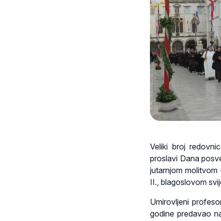
Veliki broj redovn
proslavi Dana posve
jutarnjom molitvom 
II., blagoslovom svij
Umirovljeni profesor 
godine predavao na