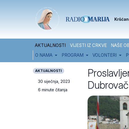
Skip to content
Skip to footer
Kršćan
AKTUALNOSTI
VIJESTI IZ CRKVE
NAŠE OB
O NAMA
PROGRAM
VOLONTERI
P
Proslavlj
AKTUALNOSTI
Dubrovačk
30 siječnja, 2023
6 minute čitanja