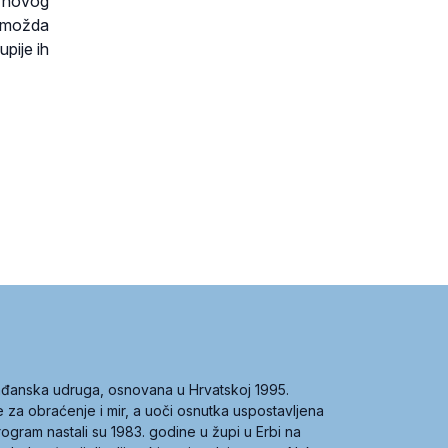
e novog
a možda
upije ih
građanska udruga, osnovana u Hrvatskoj 1995.
ce za obraćenje i mir, a uoči osnutka uspostavljena
 program nastali su 1983. godine u župi u Erbi na