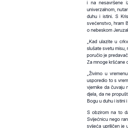
i na nesavršene i
univerzalnom, nutar
duhu i istini. S 
svećenstvo, hram Bo
o nebeskom Jeruza
„Kad ulazite u crkv
slušate svetu misu, 
poručio je predavač 
Za mnoge kršćane crk
„Živimo u vremenu 
usporedio to s vre
vjernike da čuvaju 
djela, da ne propušt
Bogu u duhu i istini
S obzirom na to d
Svijećnicu nego ran
svijeća upriličen je