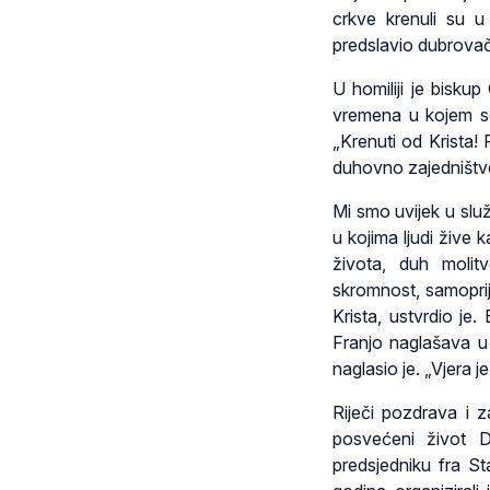
crkve krenuli su u 
predslavio dubrova
U homiliji je bisku
vremena u kojem se
„Krenuti od Krista! 
duhovno zajedništv
Mi smo uvijek u služ
u kojima ljudi žive
života, duh molit
skromnost, samoprij
Krista, ustvrdio je
Franjo naglašava u 
naglasio je. „Vjera je
Riječi pozdrava i z
posvećeni život D
predsjedniku fra St