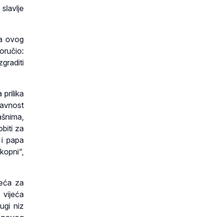
slavlje
ma ovog
oručio:
graditi
prilika
tavnost
šnima,
biti za
 i papa
kopni“,
jeća za
vijeća
ugi niz