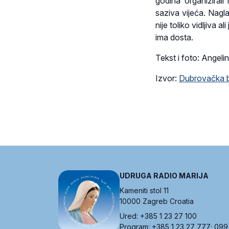
godina organizirali
saziva vijeća. Nag
nije toliko vidljiva 
ima dosta.
Tekst i foto: Angeli
Izvor:
Dubrovačka b
UDRUGA RADIO MARIJA
Kameniti stol 11
10000 Zagreb Croatia
Ured: +385 1 23 27 100
Program: +385 1 23 27 777; 099