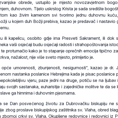
zvanjske obrede, ustupilo je mjesto novozavjetnom bogoš
njem, duhovnom. Tijelo uskrslog Krista je sada središte bogošt
Kristom kao živim kamenom svi tvorimo jednu duhovnu kuću
žji u kojem duh Božji prebiva, kazao je predavač i nastavio g
lemu.
u ili kapelicu, osobito gdje ima Presveti Sakrament, ili dok sl
neka vaši osjećaji budu osjećaji radosti i strahopoštovanja isto
te protumačio kako je to stapanje oprečnih emocija tipično za B
va, nažalost, nije više sveto mjesto, primijetio je.
opće umorenosti, zbunjenosti, nesigurnosti“, kazao je dr. J
menom nastanka poslanice Hebrejima kada je pisac poslanice
nepokolebljivu vjeru, paze jedni na druge, potiču se na ljubav 
aju svojih sastanaka, euharistije i zajedničke molitve te da se 
 i slave ga himnima i duhovnim pjesmama.
a se Dan posvećenog životu za Dubrovačku biskupiju ne s
ije zbog proslave biskupijskog zaštitnika sv. Vlaha, obred bla
 u zbornoj crkvi sv. Vlaha. Okupljene redovnice i redovnici iz 