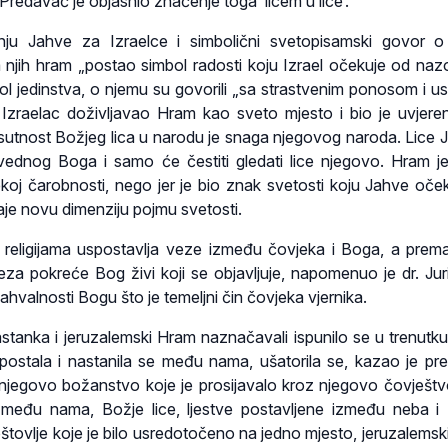
Predavač je objasnio značenje toga ‘licem u lice’.
ju Jahve za Izraelce i simbolični svetopisamski govor o
a njih hram „postao simbol radosti koju Izrael očekuje od naz
bol jedinstva, o njemu su govorili „sa strastvenim ponosom i u
 Izraelac doživljavao Hram kao sveto mjesto i bio je uvjere
Prisutnost Božjeg lica u narodu je snaga njegovog naroda. Lice 
avednog Boga i samo će čestiti gledati lice njegovo. Hram j
ekoj čarobnosti, nego jer je bio znak svetosti koju Jahve oče
je novu dimenziju pojmu svetosti.
religijama uspostavlja veze između čovjeka i Boga, a prema B
veza pokreće Bog živi koji se objavljuje, napomenuo je dr. Juri
ahvalnosti Bogu što je temeljni čin čovjeka vjernika.
stanka i jeruzalemski Hram naznačavali ispunilo se u trenutku
 postala i nastanila se među nama, ušatorila se, kazao je pr
 njegovo božanstvo koje je prosijavalo kroz njegovo čovještvo
 među nama, Božje lice, ljestve postavljene između neba i 
tovlje koje je bilo usredotočeno na jedno mjesto, jeruzalemsk