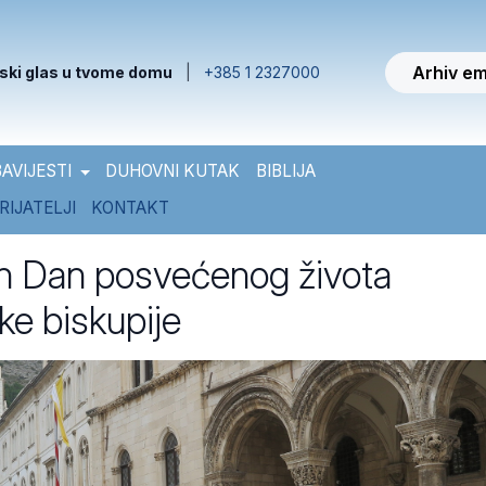
Arhiv em
ski glas u tvome domu
|
+385 1 2327000
AVIJESTI
DUHOVNI KUTAK
BIBLIJA
RIJATELJI
KONTAKT
en Dan posvećenog života
e biskupije