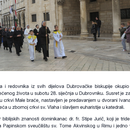
ica i redovnika iz svih dijelova Dubrovačke biskupije okupi
ćenog života u subotu 28. siječnja u Dubrovniku. Susret je 
u crkvi Male braće, nastavljen je predavanjem u dvorani Ivan
eća u zbornoj crkvi sv. Vlaha i slavljem euharistije u katedrali.
biblijskih znanosti dominikanac dr. fr. Stipe Jurič, koji je trides
 Papinskom sveučilištu sv. Tome Akvinskog u Rimu i jedno 