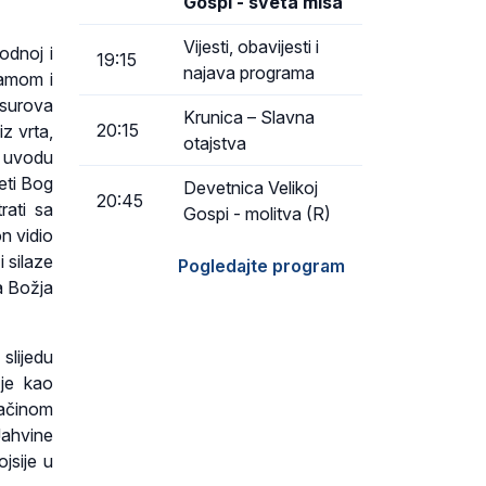
Gospi - sveta misa
Vijesti, obavijesti i
odnoj i
19:15
najava programa
damom i
 surova
Krunica – Slavna
20:15
iz vrta,
otajstva
u uvodu
veti Bog
Devetnica Velikoj
20:45
rati sa
Gospi - molitva (R)
n vidio
i silaze
Pogledajte program
a Božja
slijedu
 je kao
načinom
Jahvine
jsije u