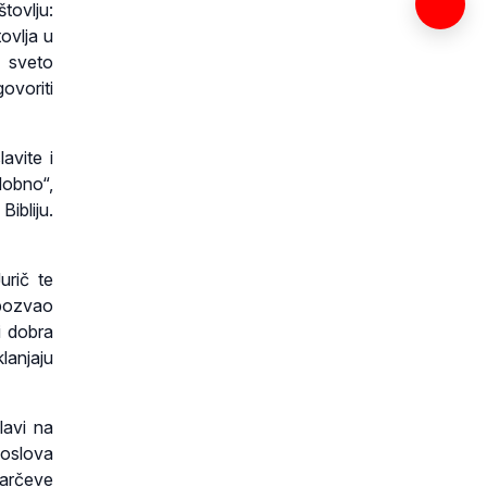
tovlju:
ovlja u
, sveto
ovoriti
avite i
dobno“,
ibliju.
urič te
 pozvao
i dobra
klanjaju
lavi na
goslova
Parčeve