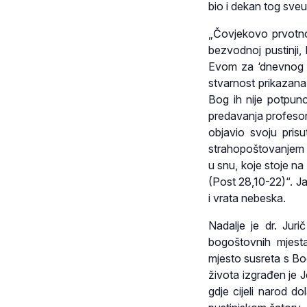
bio i dekan tog sveuč
„Čovjekovo prvotno,
bezvodnoj pustinji
Evom za ‘dnevnog p
stvarnost prikazana j
Bog ih nije potpuno
predavanja profesor 
objavio svoju prisu
strahopoštovanjem i
u snu, koje stoje na
(Post 28,10-22)“. J
i vrata nebeska.
Nadalje je dr. Juri
bogoštovnih mjesta
mjesto susreta s Bo
života izgrađen je 
gdje cijeli narod d