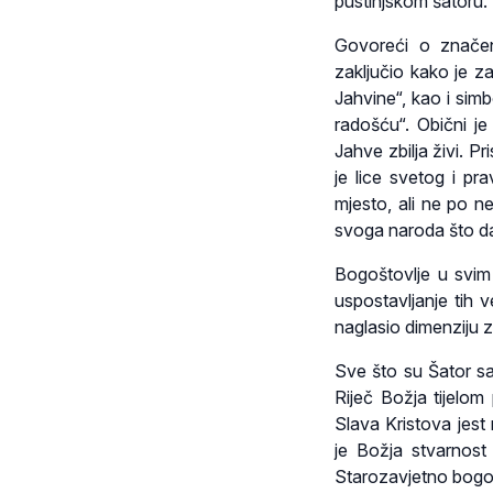
pustinjskom šatoru. 
Govoreći o značen
zaključio kako je z
Jahvine“, kao i sim
radošću“. Obični je
Jahve zbilja živi. 
je lice svetog i pr
mjesto, ali ne po n
svoga naroda što da
Bogoštovlje u svim 
uspostavljanje tih 
naglasio dimenziju z
Sve što su Šator sa
Riječ Božja tijelom
Slava Kristova jest
je Božja stvarnost
Starozavjetno bogoš