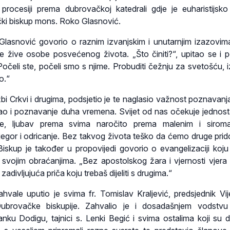
procesiji prema dubrovačkoj katedrali gdje je euharistijsko 
čki biskup mons. Roko Glasnović.
p Glasnović govorio o raznim izvanjskim i unutarnjim izazovi
 žive osobe posvećenog života. „Što činiti?“, upitao se i p
Počeli ste, počeli smo s njime. Probuditi čežnju za svetošću, iz
o.“
bi Crkvi i drugima, podsjetio je te naglasio važnost poznavanja 
 kao i poznavanje duha vremena. Svijet od nas očekuje jednos
ve, ljubav prema svima naročito prema malenim i siroma
egor i odricanje. Bez takvog života teško da ćemo druge prido
. Biskup je također u propovijedi govorio o evangelizaciji koju
svojim obraćanjima. „Bez apostolskog žara i vjernosti vjera 
 zadivljujuća priča koju trebaš dijeliti s drugima.“
ahvale uputio je svima fr. Tomislav Kraljević, predsjednik Vi
ubrovačke biskupije. Zahvalio je i dosadašnjem vodstvu 
anku Dodigu, tajnici s. Lenki Begić i svima ostalima koji su d