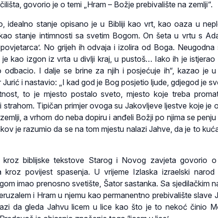
ilišta, govorio je o temi „Hram – Božje prebivalište na zemlji“.
 idealno stanje opisano je u Bibliji kao vrt, kao oaza u nepl
, kao stanje intimnosti sa svetim Bogom. On šeta u vrtu s A
ovjetarca’. No grijeh ih odvaja i izolira od Boga. Neugodna
e kao izgon iz vrta u divlji kraj, u pustoš… Iako ih je istjerao 
 odbacio. I dalje se brine za njih i posjećuje ih“, kazao je 
Jurić i nastavio: „I kad god je Bog posjetio ljude, gdjegod je s
tnost, to je mjesto postalo sveto, mjesto koje treba promat
 strahom. Tipičan primjer ovoga su Jakovljeve ljestve koje je o
 zemlji, a vrhom do neba dopiru i anđeli Božji po njima se penju 
akov je razumio da se na tom mjestu nalazi Jahve, da je to kuć
č kroz biblijske tekstove Starog i Novog zavjeta govorio o 
 kroz povijest spasenja. U vrijeme Izlaska izraelski narod
gom imao prenosno svetište, Šator sastanka. Sa sjedilačkim 
Jeruzalem i Hram u njemu kao permanentno prebivalište slave 
olazi da gleda Jahvu licem u lice kao što je to nekoć činio Mo