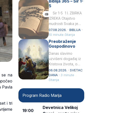
Biblija 365 – Sir 1-
rođenjem Grk.
5
Obnovio je odnose s
afričkim…
Sir 1-5 1 I. ZBIRKA
IZREKA Otajstvo
mudrosti Svaka je
mudrost od Gospoda
07.08.2026. · BIBLIJA ·
i s njime je dovijeka.2
10 minute čitanja
Tko će…
Preobraženje
Gospodinovo
Danas slavimo
uzvišeni događaj iz
Kristova života, o
kojem nas izvješćuju
06.08.2026. · SVETAC
o se na
evanđelisti Matej,
DANA ·
3 minute
Marko i Luka te sveti
čitanja
započeo
Petar u svojoj
a Pavla
drugoj…
Program Radio Marija
et i tri
Devetnica Velikoj
vrijeme
19:00