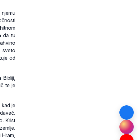
 njemu
očnosti
shitnom
n da tu
Jahvino
e sveto
kuje od
ibliji,
č te je
 kad je
edavač.
. Krist
zemlje.
i Hram,