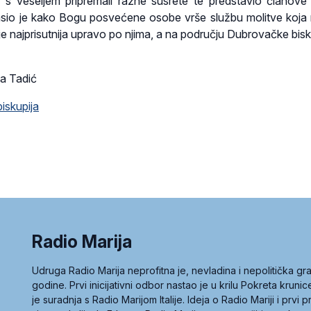
 i s veseljem pripremali razne susrete te predstavio članov
lasio je kako Bogu posvećene osobe vrše službu molitve koj
ali je najprisutnija upravo po njima, a na području Dubrovačke bisk
na Tadić
iskupija
Radio Marija
Udruga Radio Marija neprofitna je, nevladina i nepolitička 
godine. Prvi inicijativni odbor nastao je u krilu Pokreta kruni
je suradnja s Radio Marijom Italije. Ideja o Radio Mariji i prvi