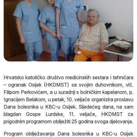
Hrvatsko katoličko društvo medicinskih sestara i tehničara
– ogranak Osijek (HKDMST) sa svojim duhovnikom, vlč.
Filipom Perkovićem, a u suradnji s bolničkim kapelanom, p.
Ignacijem Belakom, u petak, 10. veljače organizira proslavu
Dana bolesnika u KBC-u Osijek. Sljedećeg dana, na sam
blagdan Gospe Lurdske, 11. veljače, HKDMST će
prigodnim programom obilježiti 25 godina svoga djelovanja.
Program obilježavanja Dana bolesnika u KBC-u Osijek