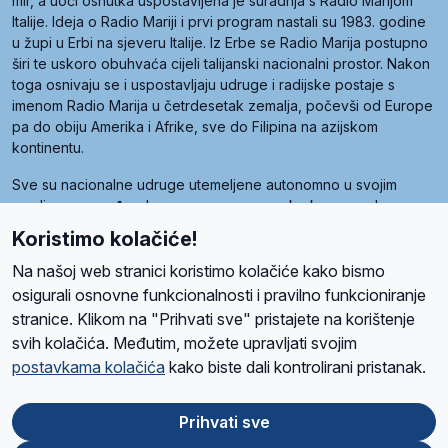
mir, a uoči osnutka uspostavljena je suradnja s Radio Marijom
Italije. Ideja o Radio Mariji i prvi program nastali su 1983. godine
u župi u Erbi na sjeveru Italije. Iz Erbe se Radio Marija postupno
širi te uskoro obuhvaća cijeli talijanski nacionalni prostor. Nakon
toga osnivaju se i uspostavljaju udruge i radijske postaje s
imenom Radio Marija u četrdesetak zemalja, počevši od Europe
pa do obiju Amerika i Afrike, sve do Filipina na azijskom
kontinentu.
Sve su nacionalne udruge utemeljene autonomno u svojim
zemljama, a međusobna su povezane preko krovne udruge
pod nazivom Svjetska obitelj Radio Marije (World Family of
Koristimo kolačiće!
Radio Maria). Svjetsku obitelj utemeljilo je sedam članica, među
kojima je i hrvatska Udruga Radio Marija.
Na našoj web stranici koristimo kolačiće kako bismo
osigurali osnovne funkcionalnosti i pravilno funkcioniranje
stranice. Klikom na "Prihvati sve" pristajete na korištenje
svih kolačića. Međutim, možete upravljati svojim
O nama
Radio
Program
Volonteri
Prijatelji
Kontakt
Pravila privatnosti
postavkama kolačića
kako biste dali kontrolirani pristanak.
Kolačići
Uvjeti korištenja
Ova stranica je zaštićena Google reCAPTCHA sustavom
Prihvati sve