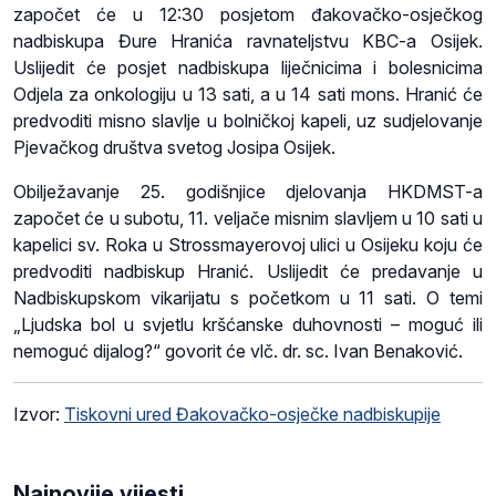
započet će u 12:30 posjetom đakovačko-osječkog
nadbiskupa Đure Hranića ravnateljstvu KBC-a Osijek.
Uslijedit će posjet nadbiskupa liječnicima i bolesnicima
Odjela za onkologiju u 13 sati, a u 14 sati mons. Hranić će
predvoditi misno slavlje u bolničkoj kapeli, uz sudjelovanje
Pjevačkog društva svetog Josipa Osijek.
Obilježavanje 25. godišnjice djelovanja HKDMST-a
započet će u subotu, 11. veljače misnim slavljem u 10 sati u
kapelici sv. Roka u Strossmayerovoj ulici u Osijeku koju će
predvoditi nadbiskup Hranić. Uslijedit će predavanje u
Nadbiskupskom vikarijatu s početkom u 11 sati. O temi
„Ljudska bol u svjetlu kršćanske duhovnosti – moguć ili
nemoguć dijalog?“ govorit će vlč. dr. sc. Ivan Benaković.
Izvor:
Tiskovni ured Đakovačko-osječke nadbiskupije
Najnovije vijesti