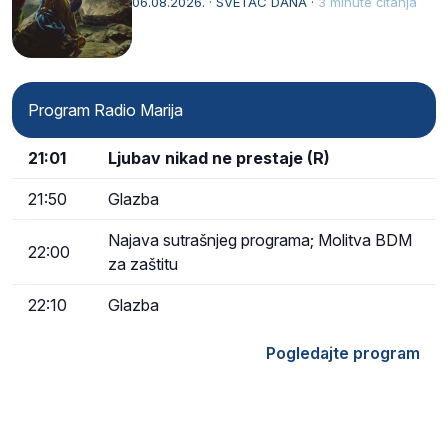
06.08.2026. · SVETAC DANA ·
3 minute čitanja
Program Radio Marija
21:01
Ljubav nikad ne prestaje (R)
21:50
Glazba
Najava sutrašnjeg programa; Molitva BDM
22:00
za zaštitu
22:10
Glazba
Pogledajte program