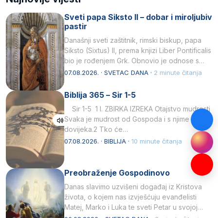
Sveti papa Siksto II – dobar i miroljubiv
pastir
Današnji sveti zaštitnik, rimski biskup, papa
Siksto (Sixtus) II, prema knjizi Liber Pontificalis
bio je rođenjem Grk. Obnovio je odnose s
afričkim…
07.08.2026. · SVETAC DANA ·
2 minute čitanja
Biblija 365 – Sir 1-5
Sir 1-5 1 I. ZBIRKA IZREKA Otajstvo mudrosti
Svaka je mudrost od Gospoda i s njime je
dovijeka.2 Tko će…
07.08.2026. · BIBLIJA ·
10 minute čitanja
Preobraženje Gospodinovo
Danas slavimo uzvišeni događaj iz Kristova
života, o kojem nas izvješćuju evanđelisti
Matej, Marko i Luka te sveti Petar u svojoj
drugoj…