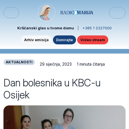
Skip to content
Skip to footer
Menu
Kršćanski glas u tvome domu
|
+385 1 2327000
Arhiv emisija
Donirajte
Video stream
AKTUALNOSTI
29 siječnja, 2023
1 minuta čitanja
Dan bolesnika u KBC-u
Osijek