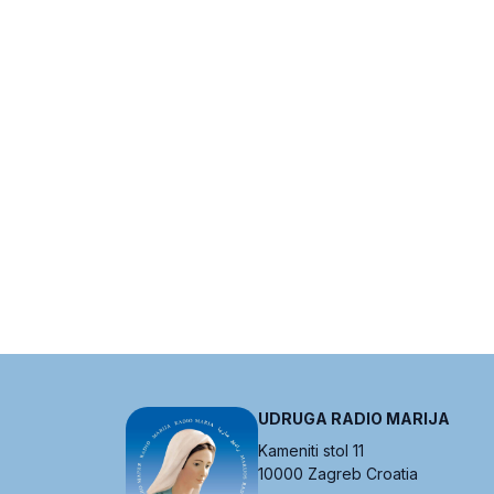
UDRUGA RADIO MARIJA
Kameniti stol 11
10000 Zagreb Croatia