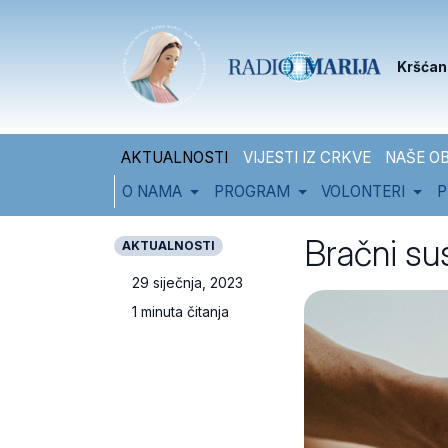
Skip to content
Skip to footer
Kršćan
AKTUALNOSTI
VIJESTI IZ CRKVE
NAŠE OB
O NAMA
PROGRAM
VOLONTERI
P
Bračni sus
AKTUALNOSTI
29 siječnja, 2023
1 minuta čitanja