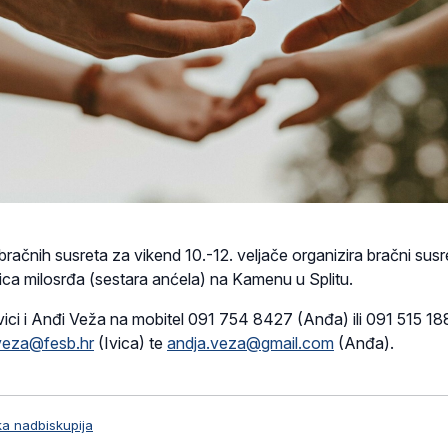
račnih susreta za vikend 10.-12. veljače organizira bračni susr
a milosrđa (sestara anćela) na Kamenu u Splitu.
Ivici i Anđi Veža na mobitel 091 754 8427 (Anđa) ili 091 515 1
veza@fesb.hr
(Ivica) te
andja.veza@gmail.com
(Anđa).
ka nadbiskupija