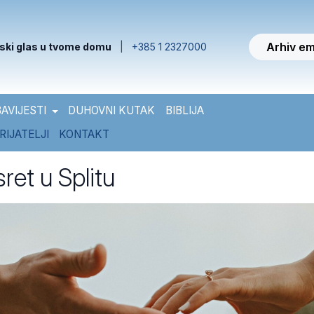
Arhiv em
ski glas u tvome domu
|
+385 1 2327000
AVIJESTI
DUHOVNI KUTAK
BIBLIJA
RIJATELJI
KONTAKT
ret u Splitu