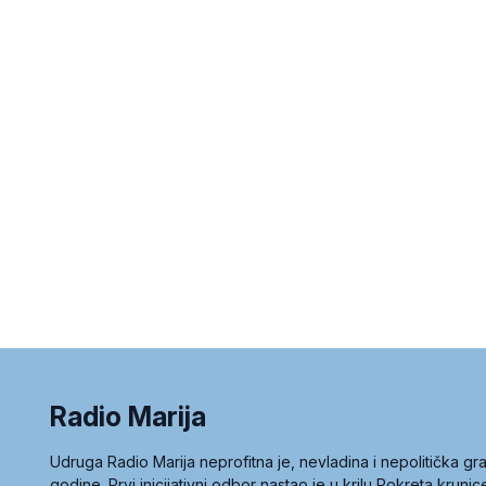
Radio Marija
Udruga Radio Marija neprofitna je, nevladina i nepolitička 
godine. Prvi inicijativni odbor nastao je u krilu Pokreta kruni