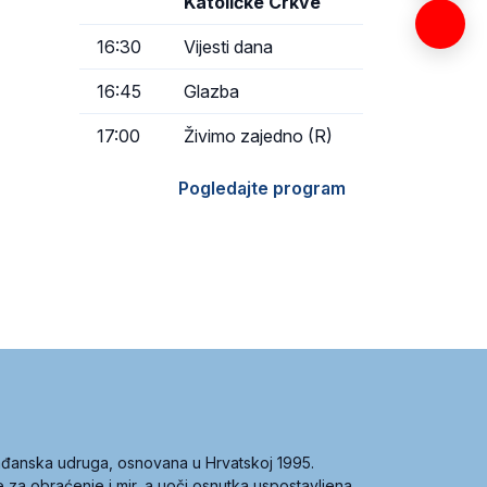
Katoličke Crkve
16:30
Vijesti dana
16:45
Glazba
17:00
Živimo zajedno (R)
Pogledajte program
građanska udruga, osnovana u Hrvatskoj 1995.
ce za obraćenje i mir, a uoči osnutka uspostavljena