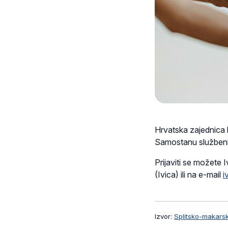
Hrvatska zajednica b
Samostanu službenic
Prijaviti se možete 
(Ivica) ili na e-mail
i
Izvor:
Splitsko-makars