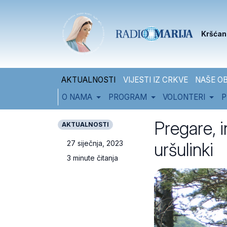
Skip to content
Skip to footer
Kršćan
AKTUALNOSTI
VIJESTI IZ CRKVE
NAŠE OB
O NAMA
PROGRAM
VOLONTERI
P
Pregare, i
AKTUALNOSTI
uršulinki
27 siječnja, 2023
3 minute čitanja