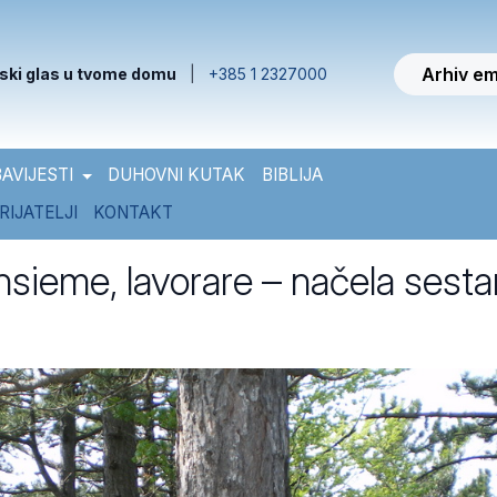
Arhiv em
ski glas u tvome domu
|
+385 1 2327000
AVIJESTI
DUHOVNI KUTAK
BIBLIJA
RIJATELJI
KONTAKT
nsieme, lavorare – načela sesta