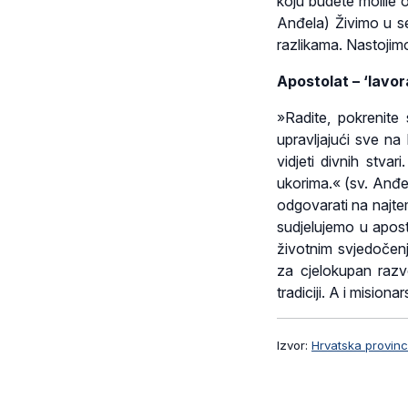
koju budete molile 
Anđela) Živimo u se
razlikama. Nastojimo
Apostolat – ‘lavor
»Radite, pokrenite 
upravljajući sve na
vidjeti divnih stvar
ukorima.« (sv. Anđe
odgovarati na najte
sudjelujemo u aposto
životnim svjedočen
za cjelokupan razvo
tradiciji. A i misiona
Izvor:
Hrvatska provinci