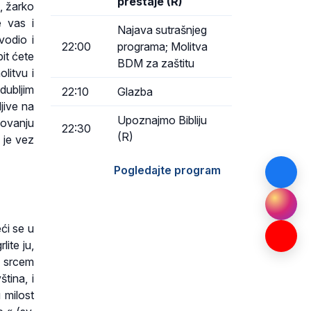
prestaje (R)
, žarko
e vas i
Najava sutrašnjeg
vodio i
22:00
programa; Molitva
it ćete
BDM za zaštitu
litvu i
dubljim
22:10
Glazba
jive na
Upoznajmo Bibliju
lovanju
22:30
(R)
 je vez
Pogledajte program
ći se u
lite ju,
o srcem
ština, i
 milost