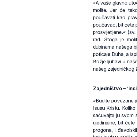
»A vaše glavno utoč
molite. Jer će tak
poučavati kao pravi
poučavao, bit ćete
prosvijetljene.« (s
rad. Stoga je moli
dubinama našega bi
poticaje Duha, a is
Božje ljubavi u naš
našeg zajedničkog ži
Zajedništvo – ‘ins
»Budite povezane je
Isusu Kristu. Koliko j
sačuvajte ju svom 
ujedinjene, bit ćete
progona, i đavolski