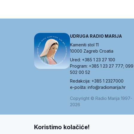
UDRUGA RADIO MARIJA
Kameniti stol 11
10000 Zagreb Croatia
Ured: +385 1 23 27 100
Program: +385 1 23 27 777; 099
502 00 52
Redakcija: +385 1 2327000
e-pošta: info@radiomarija.hr
Copyright © Radio Marija 1997-
2026
Koristimo kolačiće!
O nama
Radio
Program
Volonteri
Prijatelji
Kontakt
Pravi