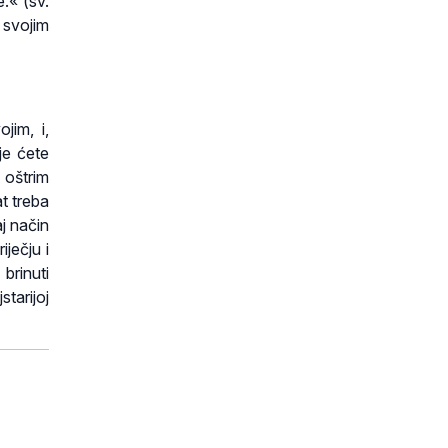
.« (sv.
 svojim
jim, i,
je ćete
 oštrim
t treba
j način
iječju i
brinuti
tarijoj