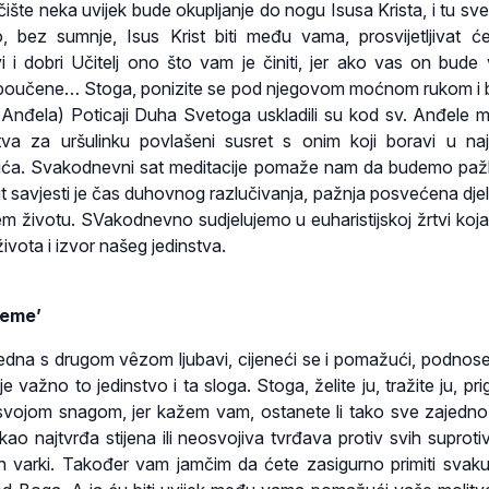
ište neka uvijek bude okupljanje do nogu Isusa Krista, i tu sve
o, bez sumnje, Isus Krist biti među vama, prosvijetljivat ć
 i dobri Učitelj ono što vam je činiti, jer ako vas on bude 
 poučene… Stoga, ponizite se pod njegovom moćnom rukom i b
v. Anđela) Poticaji Duha Svetoga uskladili su kod sv. Anđele mo
tva za uršulinku povlašeni susret s onim koji boravi u naj
ća. Svakodnevni sat meditacije pomaže nam da budemo pažl
pit savjesti je čas duhovnog razlučivanja, pažnja posvećena dje
em životu. SVakodnevno sudjelujemo u euharistijskoj žrtvi koja
vota i izvor našeg jedinstva.
ieme’
dna s drugom vêzom ljubavi, cijeneći se i pomažući, podnose
e važno to jedinstvo i ta sloga. Stoga, želite ju, tražite ju, prigr
svojom snagom, jer kažem vam, ostanete li tako sve zajedn
 kao najtvrđa stijena ili neosvojiva tvrđava protiv svih suprotiv
h varki. Također vam jamčim da ćete zasigurno primiti svaku