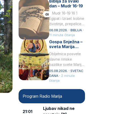
Biblija za svaki
Petar u svojoj
dan – Mudr 16-19
drugoj…
Mudr 16-19 16 1
Egipat i Izrael: kobne
životinje, prepelice
Zato bijahu
06.08.2026. · BIBLIJA ·
primjereno kažnjeni
11 minute čitanja
sličnim životinjamai
Gospa Snježna –
mučeni mnoštvom
sveta Marija
kukaca.2 A narod…
Velika, zaštitnica
Obljetnica posvete
rimske bazilike
slavne rimske
bazilike svete Marije
Velike (Santa Maria
05.08.2026. · SVETAC
Maggiore) u narodu
DANA ·
2 minute
se slavi kao Gospa
čitanja
Snježna. Ovaj naziv,
Sancta Maria…
Program Radio Marija
Ljubav nikad ne
21:01