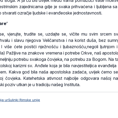
od Boga. A ja ću biti uvijek među vama pomažući vaše molitve
strinskim zajednicama gdje je svaka prihvaćena i ljubljena sa
 stvarati ozračje ljudske i evanđeoske jednostavnosti.
are’
se, vjerujte, trudite se, uzdajte se, vičite mu svim srcem svo
 hvalu i slavu njegova Veličanstva i na korist duša, bez sumn
i. I više ćete postići nježnošću i ljubaznošću,negoli ljutnjom i
la) Pažljive na znakove vremena i potrebe Crkve, naš apostola
meljniju potrebu svakoga čovjeka, na potrebu za Bogom. Na ta
lskoj karizmi sv. Anđele koja je bila navjestiteljica evanđelja r
jem. Kakva god bila naša apostolska zadaća, uvijek ćemo se 
j čovjeka. Katehetska ativnost najbolje odgovara našoj najs
rski poziv utkan je u tradiciju našeg Instituta.
ja uršulinki Rimske unije