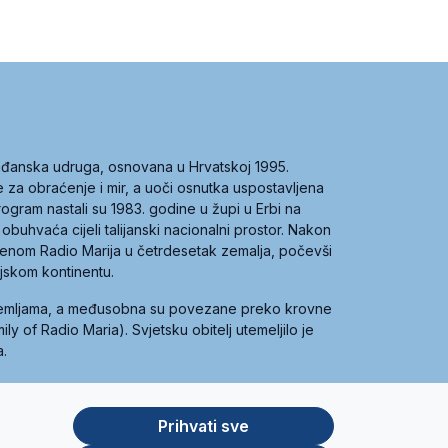
građanska udruga, osnovana u Hrvatskoj 1995.
ce za obraćenje i mir, a uoči osnutka uspostavljena
 program nastali su 1983. godine u župi u Erbi na
 obuhvaća cijeli talijanski nacionalni prostor. Nakon
 imenom Radio Marija u četrdesetak zemalja, počevši
ijskom kontinentu.
zemljama, a međusobna su povezane preko krovne
y of Radio Maria). Svjetsku obitelj utemeljilo je
a.
Prihvati sve