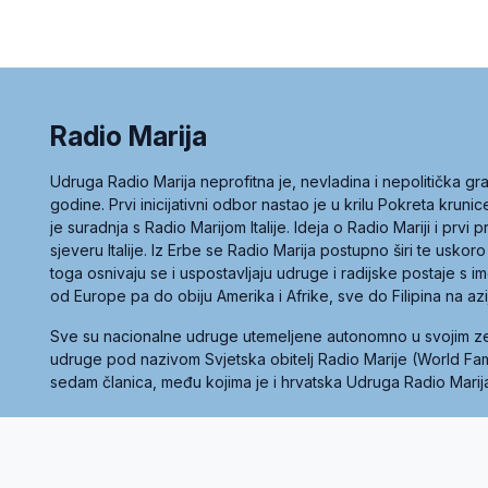
Radio Marija
Udruga Radio Marija neprofitna je, nevladina i nepolitička 
godine. Prvi inicijativni odbor nastao je u krilu Pokreta kruni
je suradnja s Radio Marijom Italije. Ideja o Radio Mariji i prvi
sjeveru Italije. Iz Erbe se Radio Marija postupno širi te uskoro
toga osnivaju se i uspostavljaju udruge i radijske postaje s
od Europe pa do obiju Amerika i Afrike, sve do Filipina na az
Sve su nacionalne udruge utemeljene autonomno u svojim 
udruge pod nazivom Svjetska obitelj Radio Marije (World Famil
sedam članica, među kojima je i hrvatska Udruga Radio Marij
la privatnosti
Kolačići
Uvjeti korištenja