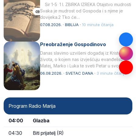
Sir 1-5 1 I. ZBIRKA IZREKA Otajstvo mudrosti
Svaka je mudrost od Gospoda i s njime je
dovijeka.2 Tko će…
07.08.2026. · BIBLIJA ·
10 minute čitanja
Preobraženje Gospodinovo
Danas slavimo uzvišeni događaj iz Kristova
života, o kojem nas izvješćuju evanđelisti
Matej, Marko i Luka te sveti Petar u svojoj
drugoj…
06.08.2026. · SVETAC DANA ·
3 minute čitanja
Program Radio Marija
04:00
Glazba
04:30
Biti prijatelj (R)