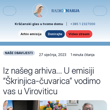
Skip to content
Skip to footer
Menu
Kršćanski glas u tvome domu
|
+385 1 2327000
Arhiv emisija
Donirajte
Video stream
NAŠE OBAVIJESTI
27 siječnja, 2023
1 minuta čitanja
Iz našeg arhiva… U emisiji
“Škrinjica-čuvarica” vodimo
vas u Viroviticu