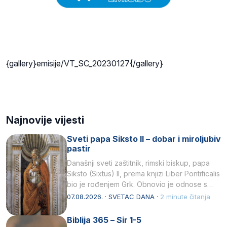
{gallery}emisije/VT_SC_20230127{/gallery}
Najnovije vijesti
Sveti papa Siksto II – dobar i miroljubiv
pastir
Današnji sveti zaštitnik, rimski biskup, papa
Siksto (Sixtus) II, prema knjizi Liber Pontificalis
bio je rođenjem Grk. Obnovio je odnose s
afričkim…
07.08.2026. · SVETAC DANA ·
2 minute čitanja
Biblija 365 – Sir 1-5