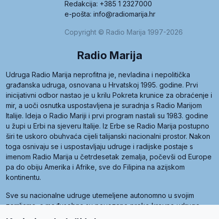
Redakcija: +385 1 2327000
e-pošta: info@radiomarija.hr
Copyright © Radio Marija 1997-2026
Radio Marija
Udruga Radio Marija neprofitna je, nevladina i nepolitička
građanska udruga, osnovana u Hrvatskoj 1995. godine. Prvi
inicijativni odbor nastao je u krilu Pokreta krunice za obraćenje i
mir, a uoči osnutka uspostavljena je suradnja s Radio Marijom
Italije. Ideja o Radio Mariji i prvi program nastali su 1983. godine
u župi u Erbi na sjeveru Italije. Iz Erbe se Radio Marija postupno
širi te uskoro obuhvaća cijeli talijanski nacionalni prostor. Nakon
toga osnivaju se i uspostavljaju udruge i radijske postaje s
imenom Radio Marija u četrdesetak zemalja, počevši od Europe
pa do obiju Amerika i Afrike, sve do Filipina na azijskom
kontinentu.
Sve su nacionalne udruge utemeljene autonomno u svojim
zemljama, a međusobna su povezane preko krovne udruge
pod nazivom Svjetska obitelj Radio Marije (World Family of