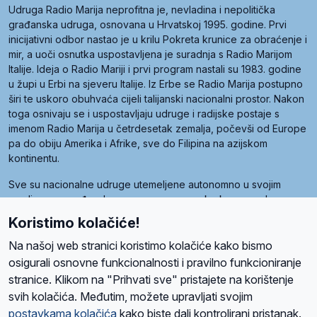
Udruga Radio Marija neprofitna je, nevladina i nepolitička
građanska udruga, osnovana u Hrvatskoj 1995. godine. Prvi
inicijativni odbor nastao je u krilu Pokreta krunice za obraćenje i
mir, a uoči osnutka uspostavljena je suradnja s Radio Marijom
Italije. Ideja o Radio Mariji i prvi program nastali su 1983. godine
u župi u Erbi na sjeveru Italije. Iz Erbe se Radio Marija postupno
širi te uskoro obuhvaća cijeli talijanski nacionalni prostor. Nakon
toga osnivaju se i uspostavljaju udruge i radijske postaje s
imenom Radio Marija u četrdesetak zemalja, počevši od Europe
pa do obiju Amerika i Afrike, sve do Filipina na azijskom
kontinentu.
Sve su nacionalne udruge utemeljene autonomno u svojim
zemljama, a međusobna su povezane preko krovne udruge
pod nazivom Svjetska obitelj Radio Marije (World Family of
Koristimo kolačiće!
Radio Maria). Svjetsku obitelj utemeljilo je sedam članica, među
kojima je i hrvatska Udruga Radio Marija.
Na našoj web stranici koristimo kolačiće kako bismo
osigurali osnovne funkcionalnosti i pravilno funkcioniranje
stranice. Klikom na "Prihvati sve" pristajete na korištenje
svih kolačića. Međutim, možete upravljati svojim
O nama
Radio
Program
Volonteri
Prijatelji
Kontakt
Pravila privatnosti
postavkama kolačića
kako biste dali kontrolirani pristanak.