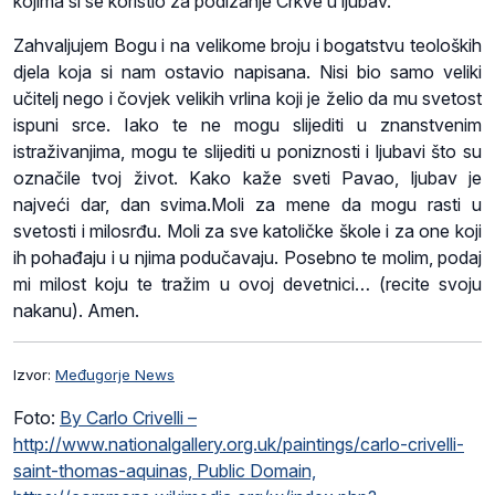
kojima si se koristio za podizanje Crkve u ljubav.
Zahvaljujem Bogu i na velikome broju i bogatstvu teoloških
djela koja si nam ostavio napisana. Nisi bio samo veliki
učitelj nego i čovjek velikih vrlina koji je želio da mu svetost
ispuni srce. Iako te ne mogu slijediti u znanstvenim
istraživanjima, mogu te slijediti u poniznosti i ljubavi što su
označile tvoj život. Kako kaže sveti Pavao, ljubav je
najveći dar, dan svima.Moli za mene da mogu rasti u
svetosti i milosrđu. Moli za sve katoličke škole i za one koji
ih pohađaju i u njima podučavaju. Posebno te molim, podaj
mi milost koju te tražim u ovoj devetnici… (recite svoju
nakanu). Amen.
Izvor:
Međugorje News
Foto:
By Carlo Crivelli –
http://www.nationalgallery.org.uk/paintings/carlo-crivelli-
saint-thomas-aquinas, Public Domain,