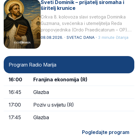
Sveti Dominik – prijatelj siromaha i
širitelj krunice
Crkva 8. kolovoza slavi svetoga Dominika
Guzmana, svećenika i utemeljitelja Reda
propovjednika (Ordo Praedicatorum – OP).
Svojim životom, dubokom ljubavlju prema
08.08.2026. · SVETAC DANA ·
3 minute čitanja
Kristu…
Program Radio Marija
16:00
Franjina ekonomija (R)
16:45
Glazba
17:00
Poziv u svijetu (R)
17:45
Glazba
Pogledajte program