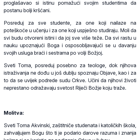
proglašavao si istinu pomažući svojim studentima da
postanu bolji kršćani.
Posreduj za sve studente, za one koji nailaze na
poteškoće u učenju i za one koji uspješno studiraju. Moli da
svi budu otvoreni istini i da joj sve više teže. Da svi rastu u
nauku upoznajući Boga i osposobljavajući se u davanju
svojih usluga braći i sestrama po volji Božjoj.
Sveti Toma, posreduj posebno za teologe, dok njihova
istraživanja ne dođu u još dublju spoznaju Objave, kao i za
to da se uvijek podrede sudu Crkve. Učini da njihovi životi
neprestano odražavaju svetost Riječi Božje koju traže.
Molitva:
Sveti Toma Akvinski, zaštitniče studenata i katoličkih škola,
zahvaljujem Bogu što ti je podario darove razuma i znanja