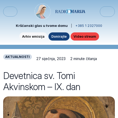
Skip to content
Skip to footer
Menu
Kršćanski glas u tvome domu
|
+385 1 2327000
Arhiv emisija
Donirajte
Video stream
AKTUALNOSTI
27 siječnja, 2023
2 minute čitanja
Devetnica sv. Tomi
Akvinskom – IX. dan