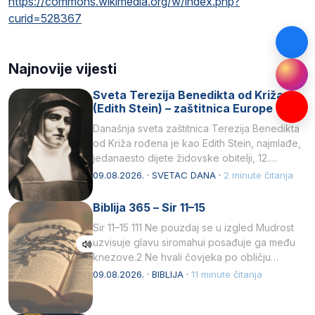
https://commons.wikimedia.org/w/index.php?
curid=528367
Najnovije vijesti
Sveta Terezija Benedikta od Križa
(Edith Stein) – zaštitnica Europe
Današnja sveta zaštitnica Terezija Benedikta
od Križa rođena je kao Edith Stein, najmlađe,
jedanaesto dijete židovske obitelji, 12.
listopada 1891, u Wrocławu…
09.08.2026. · SVETAC DANA ·
2 minute čitanja
Biblija 365 – Sir 11–15
Sir 11–15 111 Ne pouzdaj se u izgled Mudrost
uzvisuje glavu siromahui posađuje ga među
knezove.2 Ne hvali čovjeka po obličju
njegovui…
09.08.2026. · BIBLIJA ·
11 minute čitanja