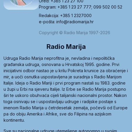
Ured: +385 1 23 27 100
Program: +385 1 23 27 777; 099 502 00 52
Redakcija: +385 1 2327000
e-pošta: info@radiomarija.hr
Copyright © Radio Marija 1997-2026
Radio Marija
Udruga Radio Marija neprofitna je, nevladina i nepolitička
građanska udruga, osnovana u Hrvatskoj 1995. godine. Prvi
inicijativni odbor nastao je u krilu Pokreta krunice za obraćenje i
mir, a uoči osnutka uspostavljena je suradnja s Radio Marijom
Italije. Ideja o Radio Mariji i prvi program nastali su 1983. godine
u župi u Erbi na sjeveru Italije. Iz Erbe se Radio Marija postupno
širi te uskoro obuhvaća cijeli talijanski nacionalni prostor. Nakon
toga osnivaju se i uspostavljaju udruge i radijske postaje s
imenom Radio Marija u četrdesetak zemalja, počevši od Europe
pa do obiju Amerika i Afrike, sve do Filipina na azijskom
kontinentu.
Sve su nacionalne udruge utemeljene autonomno u svojim