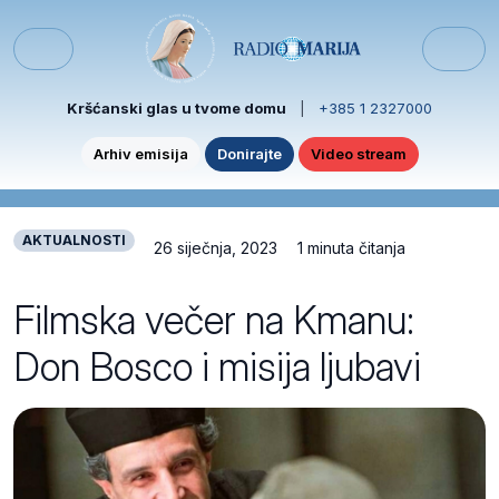
Skip to content
Skip to footer
Menu
Kršćanski glas u tvome domu
|
+385 1 2327000
Arhiv emisija
Donirajte
Video stream
AKTUALNOSTI
26 siječnja, 2023
1 minuta čitanja
Filmska večer na Kmanu:
Don Bosco i misija ljubavi