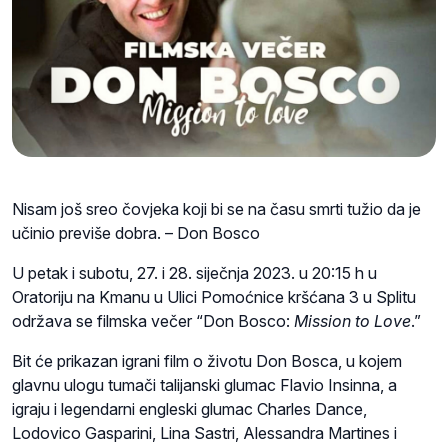
Nisam još sreo čovjeka koji bi se na času smrti tužio da je
učinio previše dobra. – Don Bosco
U petak i subotu, 27. i 28. siječnja 2023. u 20:15 h u
Oratoriju na Kmanu u
Ulici Pomoćnice kršćana 3 u Splitu
održava se filmska večer “Don Bosco:
Mission to Love
.”
Bit će prikazan igrani film o životu Don Bosca, u kojem
glavnu ulogu tumači talijanski glumac Flavio Insinna, a
igraju i legendarni engleski glumac Charles Dance,
Lodovico Gasparini, Lina Sastri, Alessandra Martines i