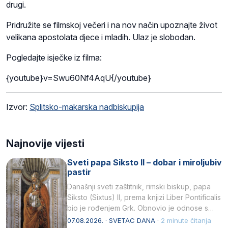
drugi.
Pridružite se filmskoj večeri i na nov način upoznajte život
velikana apostolata djece i mladih. Ulaz je slobodan.
Pogledajte isječke iz filma:
{youtube}v=Swu60Nf4AqU{/youtube}
Izvor:
Splitsko-makarska nadbiskupija
Najnovije vijesti
Sveti papa Siksto II – dobar i miroljubiv
pastir
Današnji sveti zaštitnik, rimski biskup, papa
Siksto (Sixtus) II, prema knjizi Liber Pontificalis
bio je rođenjem Grk. Obnovio je odnose s
afričkim…
07.08.2026. · SVETAC DANA ·
2 minute čitanja