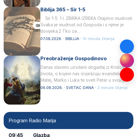
Biblija 365 – Sir 1-5
Sir 1-5 1 I. ZBIRKA IZREKA Otajstvo mudrosti
Svaka je mudrost od Gospoda i s njime je
dovijeka.2 Tko će…
07.08.2026. · BIBLIJA ·
10 minute čitanja
Preobraženje Gospodinovo
Danas slavimo uzvišeni događaj iz Kristova
života, o kojem nas izvješćuju evanđelisti
Matej, Marko i Luka te sveti Petar u svojoj
drugoj…
06.08.2026. · SVETAC DANA ·
3 minute čitanja
Program Radio Marija
09:45
Glazba