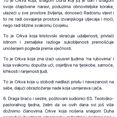
To je Crkva koja, snagom Duha koji joj je dan i snagom
svoje otajstvene naravi, poduzima obnoviteljske korake,
ulazeći u sve prostore življenja, donoseći Radosnu vijest i
to ne radi osvajanja prostora izvanjskoga utjecaja i moći,
nego radi blizine svakomu čovjeku.
To je Crkva koja kristovski skraćuje udaljenosti, privlači
istinom i zemaljske razloge sukobljenosti premošćuje
unošenjem pogleda prema vječnosti.
To je Crkva koja zna izaći ususret ljudima ‘na rubovima’ i
koja svakomu dopušta ući, osjetljiva na tjeskobe, samoće,
krhkosti i ranjenosti ljudi.
To je Crkva koja u slobodi nadilazi prisilu i navezanost na
sebe, dajući obrazloženje nade koja usmjerava i jača.
6. Draga braćo i sestre, poštovani sudionici 63. Teološko-
pastoralnog tjedna, želim da se ovih dana svi još više
doživimo članovima Crkve koja nošena snagom Duha