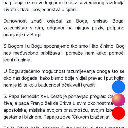
na pitanja i izazove koji proizlaze iz suvremenog razdoblja
života Crkve i čovječanstva u cjelini.
Duhovnost znači osjećaj za Boga, smisao Boga,
zajedništvo s njim, odgovor na njegov poziv, potpuno
prianjanje uz Boga.
S Bogom i u Bogu spoznajemo tko smo i što činimo. Bog
nas međusobno približava i pomaže nam kako pomoći
jedni drugima.
U Bogu stječemo mogućnost razumijevanja onoga što se
oko nas događa, kako bismo bolje vidjeli pravac i put kojim
nam je ići te koju budućnost očekivati i graditi.
5. Papa Benedikt XVI. često je ponavljao proglas: Crkva je
živa, a papa Franjo želi da Crkva u svim okolnostima bude
apostolska, misijska svojom prisutnošću, svojim izborima,
gestama i blizinom. Papa ju zove ‘Crkvom izlaženja’.