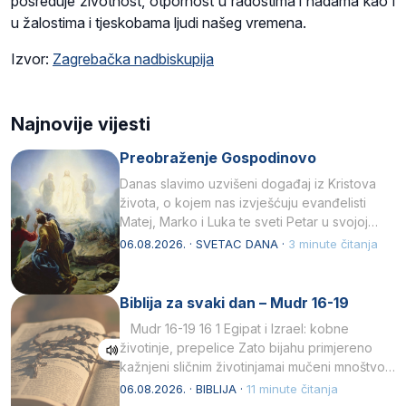
posreduje životnost, otpornost u radostima i nadama kao i
u žalostima i tjeskobama ljudi našeg vremena.
Izvor:
Zagrebačka nadbiskupija
Najnovije vijesti
Preobraženje Gospodinovo
Danas slavimo uzvišeni događaj iz Kristova
života, o kojem nas izvješćuju evanđelisti
Matej, Marko i Luka te sveti Petar u svojoj
drugoj…
06.08.2026. · SVETAC DANA ·
3 minute čitanja
Biblija za svaki dan – Mudr 16-19
Mudr 16-19 16 1 Egipat i Izrael: kobne
životinje, prepelice Zato bijahu primjereno
kažnjeni sličnim životinjamai mučeni mnoštvom
kukaca.2 A narod…
06.08.2026. · BIBLIJA ·
11 minute čitanja