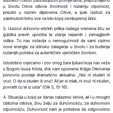
dubokim i često zastrašujućim promjenama, prepoznajemo
u životu Crkve stilove životnosti i nutarnju otpornost,
prisutni u raznim dijelovima Crkve, a ipak razlozi za
zabrinutost brinu sve na bilo kojoj zemljopisnoj širini.
3. Izazovi duhovno-etičkih prilika našega vremena tiču se
gubitka pravih uporišta te stanja nejasnih i zamagljenih
vidika. To nas ostavlja u nemogućnosti da sami crpimo
nove energije za istinsko zalaganje u životu i za buđenje
nutarnjih potreba za autentičnim vjerničkim životom.
Istodobno osjećamo i zov onog žara ljubavi koja nas veže
s Bogom Isusa Krista, dok nam opomena Knjige Otkrivenja
ponovno postaje dramatično aktualna: „Nisi ni studen ni
vruć. O da si studen ili vruć! Ali jer si mlak, ni vruć ni studen,
povratit ću te iz usta“ (Otk 3, 15-16).
4. Situacija u kojoj se danas nalazimo skriva, ali i u mnogim
oblicima otkriva, živu želju za duhovnošću, za duhovnom
otpornošću. Duhovnost nam je potrebna da odgovorimo