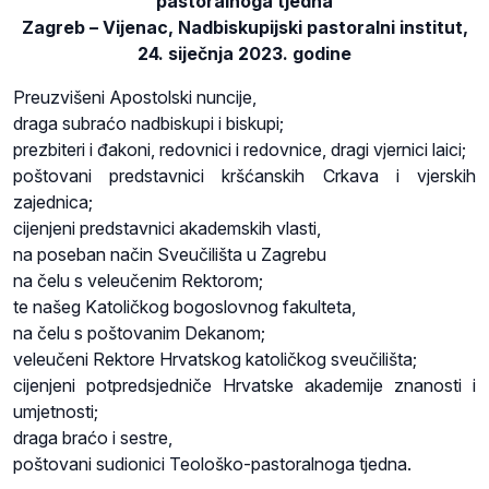
pastoralnoga tjedna
Zagreb – Vijenac, Nadbiskupijski pastoralni institut,
24. siječnja 2023. godine
Preuzvišeni Apostolski nuncije,
draga subraćo nadbiskupi i biskupi;
prezbiteri i đakoni, redovnici i redovnice, dragi vjernici laici;
poštovani predstavnici kršćanskih Crkava i vjerskih
zajednica;
cijenjeni predstavnici akademskih vlasti,
na poseban način Sveučilišta u Zagrebu
na čelu s veleučenim Rektorom;
te našeg Katoličkog bogoslovnog fakulteta,
na čelu s poštovanim Dekanom;
veleučeni Rektore Hrvatskog katoličkog sveučilišta;
cijenjeni potpredsjedniče Hrvatske akademije znanosti i
umjetnosti;
draga braćo i sestre,
poštovani sudionici Teološko-pastoralnoga tjedna.