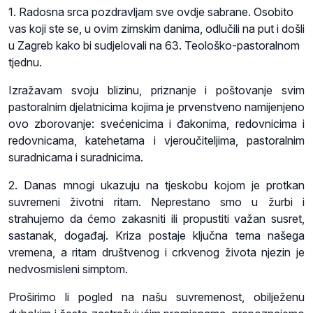
1. Radosna srca pozdravljam sve ovdje sabrane. Osobito
vas koji ste se, u ovim zimskim danima, odlučili na put i došli
u Zagreb kako bi sudjelovali na 63. Teološko-pastoralnom
tjednu.
Izražavam svoju blizinu, priznanje i poštovanje svim
pastoralnim djelatnicima kojima je prvenstveno namijenjeno
ovo zborovanje: svećenicima i đakonima, redovnicima i
redovnicama, katehetama i vjeroučiteljima, pastoralnim
suradnicama i suradnicima.
2. Danas mnogi ukazuju na tjeskobu kojom je protkan
suvremeni životni ritam. Neprestano smo u žurbi i
strahujemo da ćemo zakasniti ili propustiti važan susret,
sastanak, događaj. Kriza postaje ključna tema našega
vremena, a ritam društvenog i crkvenog života njezin je
nedvosmisleni simptom.
Proširimo li pogled na našu suvremenost, obilježenu