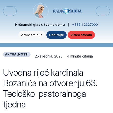
Skip to content
Skip to footer
Menu
Kršćanski glas u tvome domu
|
+385 1 2327000
Arhiv emisija
Donirajte
Video stream
AKTUALNOSTI
25 siječnja, 2023
4 minute čitanja
Uvodna riječ kardinala
Bozanića na otvorenju 63.
Teološko-pastoralnoga
tjedna