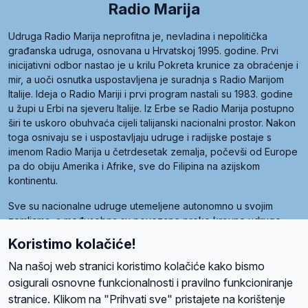
Radio Marija
Udruga Radio Marija neprofitna je, nevladina i nepolitička
građanska udruga, osnovana u Hrvatskoj 1995. godine. Prvi
inicijativni odbor nastao je u krilu Pokreta krunice za obraćenje i
mir, a uoči osnutka uspostavljena je suradnja s Radio Marijom
Italije. Ideja o Radio Mariji i prvi program nastali su 1983. godine
u župi u Erbi na sjeveru Italije. Iz Erbe se Radio Marija postupno
širi te uskoro obuhvaća cijeli talijanski nacionalni prostor. Nakon
toga osnivaju se i uspostavljaju udruge i radijske postaje s
imenom Radio Marija u četrdesetak zemalja, počevši od Europe
pa do obiju Amerika i Afrike, sve do Filipina na azijskom
kontinentu.
Sve su nacionalne udruge utemeljene autonomno u svojim
zemljama, a međusobna su povezane preko krovne udruge
pod nazivom Svjetska obitelj Radio Marije (World Family of
Koristimo kolačiće!
Radio Maria). Svjetsku obitelj utemeljilo je sedam članica, među
kojima je i hrvatska Udruga Radio Marija.
Na našoj web stranici koristimo kolačiće kako bismo
osigurali osnovne funkcionalnosti i pravilno funkcioniranje
stranice. Klikom na "Prihvati sve" pristajete na korištenje