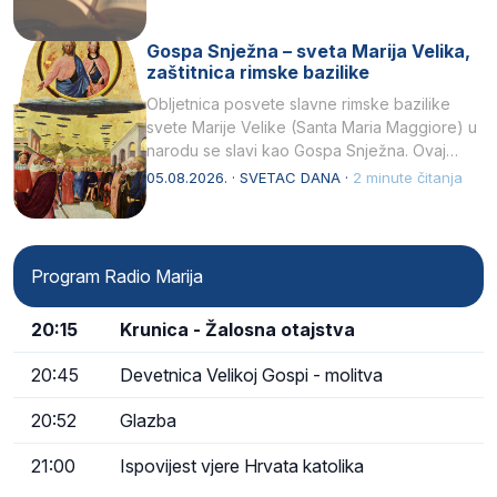
Gospa Snježna – sveta Marija Velika,
zaštitnica rimske bazilike
Obljetnica posvete slavne rimske bazilike
svete Marije Velike (Santa Maria Maggiore) u
narodu se slavi kao Gospa Snježna. Ovaj
naziv, Sancta Maria…
05.08.2026. · SVETAC DANA ·
2 minute čitanja
Program Radio Marija
20:15
Krunica - Žalosna otajstva
20:45
Devetnica Velikoj Gospi - molitva
20:52
Glazba
21:00
Ispovijest vjere Hrvata katolika