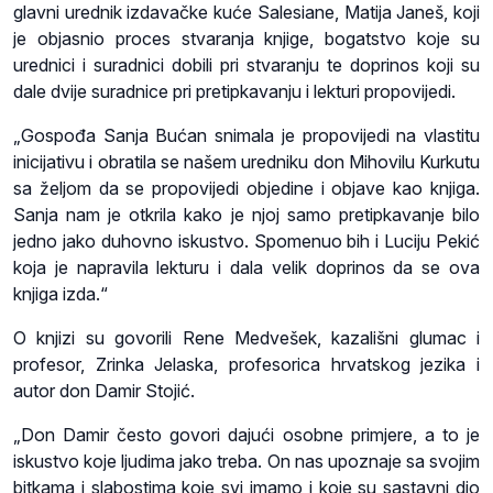
glavni urednik izdavačke kuće Salesiane, Matija Janeš, koji
je objasnio proces stvaranja knjige, bogatstvo koje su
urednici i suradnici dobili pri stvaranju te doprinos koji su
dale dvije suradnice pri pretipkavanju i lekturi propovijedi.
„Gospođa Sanja Bućan snimala je propovijedi na vlastitu
inicijativu i obratila se našem uredniku don Mihovilu Kurkutu
sa željom da se propovijedi objedine i objave kao knjiga.
Sanja nam je otkrila kako je njoj samo pretipkavanje bilo
jedno jako duhovno iskustvo. Spomenuo bih i Luciju Pekić
koja je napravila lekturu i dala velik doprinos da se ova
knjiga izda.“
O knjizi su govorili Rene Medvešek, kazališni glumac i
profesor, Zrinka Jelaska, profesorica hrvatskog jezika i
autor don Damir Stojić.
„Don Damir često govori dajući osobne primjere, a to je
iskustvo koje ljudima jako treba. On nas upoznaje sa svojim
bitkama i slabostima koje svi imamo i koje su sastavni dio