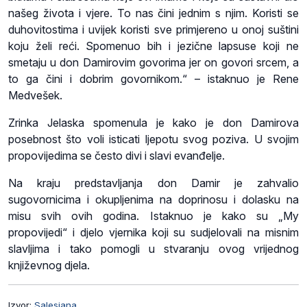
našeg života i vjere. To nas čini jednim s njim. Koristi se
duhovitostima i uvijek koristi sve primjereno u onoj suštini
koju želi reći. Spomenuo bih i jezične lapsuse koji ne
smetaju u don Damirovim govorima jer on govori srcem, a
to ga čini i dobrim govornikom.“ – istaknuo je Rene
Medvešek.
Zrinka Jelaska spomenula je kako je don Damirova
posebnost što voli isticati ljepotu svog poziva. U svojim
propovijedima se često divi i slavi evanđelje.
Na kraju predstavljanja don Damir je zahvalio
sugovornicima i okupljenima na doprinosu i dolasku na
misu svih ovih godina. Istaknuo je kako su „My
propovijedi“ i djelo vjernika koji su sudjelovali na misnim
slavljima i tako pomogli u stvaranju ovog vrijednog
književnog djela.
Izvor:
Salesiana