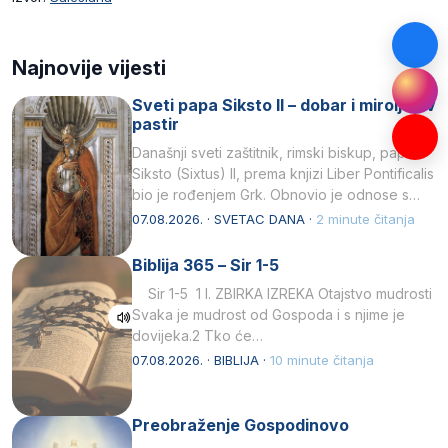
Najnovije vijesti
Sveti papa Siksto II – dobar i miroljubiv
pastir
Današnji sveti zaštitnik, rimski biskup, papa
Siksto (Sixtus) II, prema knjizi Liber Pontificalis
bio je rođenjem Grk. Obnovio je odnose s
afričkim…
07.08.2026. · SVETAC DANA ·
2 minute čitanja
Biblija 365 – Sir 1-5
Sir 1-5 1 I. ZBIRKA IZREKA Otajstvo mudrosti
Svaka je mudrost od Gospoda i s njime je
dovijeka.2 Tko će…
07.08.2026. · BIBLIJA ·
10 minute čitanja
Preobraženje Gospodinovo