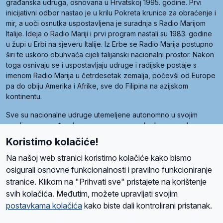
građanska udruga, osnovana u Hrvatskoj 1995. godine. Prvi
inicijativni odbor nastao je u krilu Pokreta krunice za obraćenje i
mir, a uoči osnutka uspostavljena je suradnja s Radio Marijom
Italije. Ideja o Radio Mariji i prvi program nastali su 1983. godine
u župi u Erbi na sjeveru Italije. Iz Erbe se Radio Marija postupno
širi te uskoro obuhvaća cijeli talijanski nacionalni prostor. Nakon
toga osnivaju se i uspostavljaju udruge i radijske postaje s
imenom Radio Marija u četrdesetak zemalja, počevši od Europe
pa do obiju Amerika i Afrike, sve do Filipina na azijskom
kontinentu.
Sve su nacionalne udruge utemeljene autonomno u svojim
zemljama, a međusobna su povezane preko krovne udruge
pod nazivom Svjetska obitelj Radio Marije (World Family of
Koristimo kolačiće!
Radio Maria). Svjetsku obitelj utemeljilo je sedam članica, među
kojima je i hrvatska Udruga Radio Marija.
Na našoj web stranici koristimo kolačiće kako bismo
osigurali osnovne funkcionalnosti i pravilno funkcioniranje
stranice. Klikom na "Prihvati sve" pristajete na korištenje
svih kolačića. Međutim, možete upravljati svojim
O nama
Radio
Program
Volonteri
Prijatelji
Kontakt
Pravila privatnosti
postavkama kolačića
kako biste dali kontrolirani pristanak.
Kolačići
Uvjeti korištenja