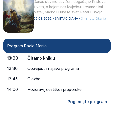
Danas slavimo uzvišeni događaj iz Kristova
života, o kojem nas izvješćuju evanđelisti
Matej, Marko i Luka te sveti Petar u svojoj
drugoj…
06.08.2026. · SVETAC DANA ·
3 minute čitanja
Program Radio Marija
13:00
Čitamo knjigu
13:30
Obavijesti i najava programa
13:45
Glazba
14:00
Pozdravi, čestitke i preporuke
Pogledajte program