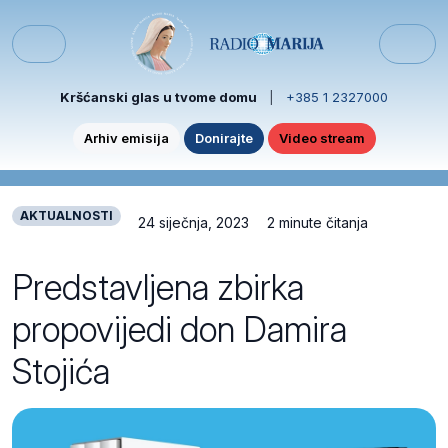
Skip to content
Skip to footer
Menu
Kršćanski glas u tvome domu
|
+385 1 2327000
Arhiv emisija
Donirajte
Video stream
AKTUALNOSTI
24 siječnja, 2023
2 minute čitanja
Predstavljena zbirka
propovijedi don Damira
Stojića