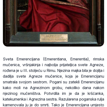
Sveta Emerencijana (Emerentiana, Emerentia), rimska
mučenica, vršnjakinja i najbolja prijateljica svete Agneze,
rođena je u III. stoljeću u Rimu. Njezina majka bila je dojilja i
dadilja svete Agneze mučenice, koja je Emerencijanu
smatrala svojom sestrom. Pogani su zatekli Emerencijanu
kako moli na Agnezinom grobu, nekoliko dana nakon
njezinog mučeništva. Potvrdila im je da je kršćanka,
katekumenka i Agnezina sestra. Razularena poganska rulja
kamenovala ju je do smrti. Tako je Emerencijana umjesto