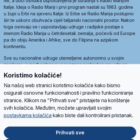
mir, a uoči osnutka uspostavljena je suradnja s Radio Marijom
Italije. Ideja o Radio Mariji i prvi program nastali su 1983. godine
u župi u Erbi na sjeveru Italije. Iz Erbe se Radio Marija postupno
širi te uskoro obuhvaća cijeli talijanski nacionalni prostor. Nakon
toga osnivaju se i uspostavljaju udruge i radijske postaje s
imenom Radio Marija u četrdesetak zemalja, počevši od Europe
pa do obiju Amerika i Afrike, sve do Filipina na azijskom
kontinentu.
Sve su nacionalne udruge utemeljene autonomno u svojim
zemljama, a međusobna su povezane preko krovne udruge
pod nazivom Svjetska obitelj Radio Marije (World Family of
Koristimo kolačiće!
Radio Maria). Svjetsku obitelj utemeljilo je sedam članica, među
kojima je i hrvatska Udruga Radio Marija.
Na našoj web stranici koristimo kolačiće kako bismo
osigurali osnovne funkcionalnosti i pravilno funkcioniranje
stranice. Klikom na "Prihvati sve" pristajete na korištenje
svih kolačića. Međutim, možete upravljati svojim
O nama
Radio
Program
Volonteri
Prijatelji
Kontakt
Pravila privatnosti
postavkama kolačića
kako biste dali kontrolirani pristanak.
Kolačići
Uvjeti korištenja
Ova stranica je zaštićena Google reCAPTCHA sustavom
Prihvati sve