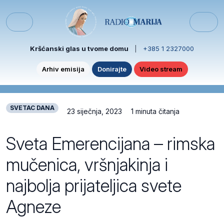
Skip to content
Skip to footer
Menu
Kršćanski glas u tvome domu
|
+385 1 2327000
Arhiv emisija
Donirajte
Video stream
SVETAC DANA
23 siječnja, 2023
1 minuta čitanja
Sveta Emerencijana – rimska
mučenica, vršnjakinja i
najbolja prijateljica svete
Agneze