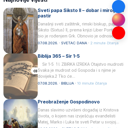
Sveti papa Siksto II – dobar i miroljubiv
pastir
Današnji sveti zaštitnik, rimski biskup, papa
Siksto (Sixtus) II, prema knjizi Liber Pontificalis
bio je rođenjem Grk. Obnovio je odnose s
afričkim…
07.08.2026. · SVETAC DANA ·
2 minute čitanja
Biblija 365 – Sir 1-5
Sir 1-5 1 I. ZBIRKA IZREKA Otajstvo mudrosti
Svaka je mudrost od Gospoda i s njime je
dovijeka.2 Tko će…
07.08.2026. · BIBLIJA ·
10 minute čitanja
Preobraženje Gospodinovo
Danas slavimo uzvišeni događaj iz Kristova
života, o kojem nas izvješćuju evanđelisti
Matej, Marko i Luka te sveti Petar u svojoj
drugoj…