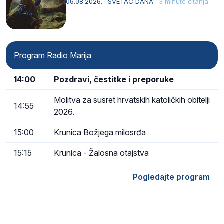
06.08.2026. · SVETAC DANA ·
3 minute čitanja
Program Radio Marija
14:00
Pozdravi, čestitke i preporuke
Molitva za susret hrvatskih katoličkih obitelji
14:55
2026.
15:00
Krunica Božjega milosrđa
15:15
Krunica - Žalosna otajstva
Pogledajte program