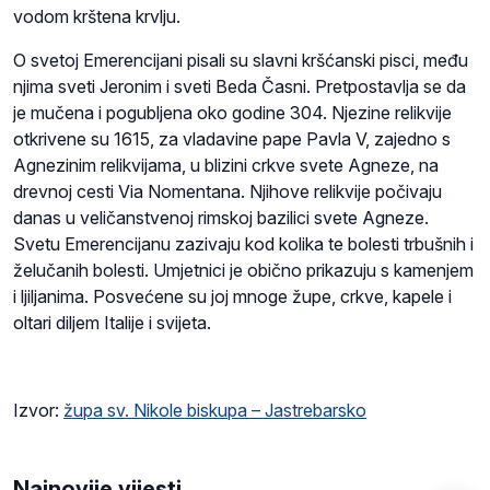
vodom krštena krvlju.
O svetoj Emerencijani pisali su slavni kršćanski pisci, među
njima sveti Jeronim i sveti Beda Časni. Pretpostavlja se da
je mučena i pogubljena oko godine 304. Njezine relikvije
otkrivene su 1615, za vladavine pape Pavla V, zajedno s
Agnezinim relikvijama, u blizini crkve svete Agneze, na
drevnoj cesti Via Nomentana. Njihove relikvije počivaju
danas u veličanstvenoj rimskoj bazilici svete Agneze.
Svetu Emerencijanu zazivaju kod kolika te bolesti trbušnih i
želučanih bolesti. Umjetnici je obično prikazuju s kamenjem
i ljiljanima. Posvećene su joj mnoge župe, crkve, kapele i
oltari diljem Italije i svijeta.
Izvor:
župa sv. Nikole biskupa – Jastrebarsko
Najnovije vijesti