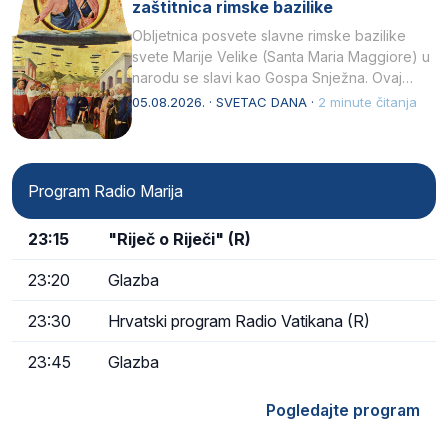
zaštitnica rimske bazilike
Obljetnica posvete slavne rimske bazilike
svete Marije Velike (Santa Maria Maggiore) u
narodu se slavi kao Gospa Snježna. Ovaj
naziv, Sancta Maria…
05.08.2026. · SVETAC DANA ·
2 minute čitanja
Program Radio Marija
23:15
"Riječ o Riječi" (R)
23:20
Glazba
23:30
Hrvatski program Radio Vatikana (R)
23:45
Glazba
Pogledajte program