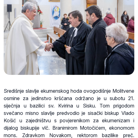
Središnje slavlje ekumenskog hoda ovogodišnje Molitvene
osmine za jedinstvo kršćana održano je u subotu 21.
siječnja u bazilici sv. Kvirina u Sisku. Tom prigodom
svečano misno slavlje predvodio je sisački biskup Vlado
Košić u zajedništvu s povjerenikom za ekumenizam i
dijalog biskupije vlč. Branimirom Motočićem, ekonomom
mons. Zdravkom Novakom, rektorom bazilike preč.