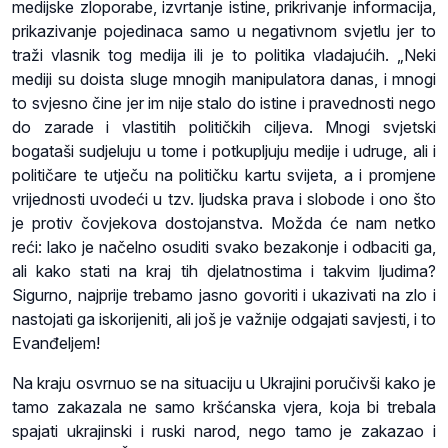
medijske zloporabe, izvrtanje istine, prikrivanje informacija,
prikazivanje pojedinaca samo u negativnom svjetlu jer to
traži vlasnik tog medija ili je to politika vladajućih. „Neki
mediji su doista sluge mnogih manipulatora danas, i mnogi
to svjesno čine jer im nije stalo do istine i pravednosti nego
do zarade i vlastitih političkih ciljeva. Mnogi svjetski
bogataši sudjeluju u tome i potkupljuju medije i udruge, ali i
političare te utječu na političku kartu svijeta, a i promjene
vrijednosti uvodeći u tzv. ljudska prava i slobode i ono što
je protiv čovjekova dostojanstva. Možda će nam netko
reći: lako je načelno osuditi svako bezakonje i odbaciti ga,
ali kako stati na kraj tih djelatnostima i takvim ljudima?
Sigurno, najprije trebamo jasno govoriti i ukazivati na zlo i
nastojati ga iskorijeniti, ali još je važnije odgajati savjesti, i to
Evanđeljem!
Na kraju osvrnuo se na situaciju u Ukrajini poručivši kako je
tamo zakazala ne samo kršćanska vjera, koja bi trebala
spajati ukrajinski i ruski narod, nego tamo je zakazao i