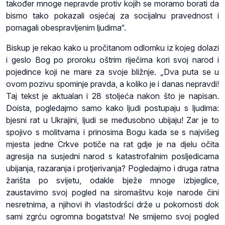
također mnoge nepravde protiv kojih se moramo borati da
bismo tako pokazali osjećaj za socijalnu pravednost i
pomagali obespravljenim ljudima“.
Biskup je rekao kako u pročitanom odlomku iz kojeg dolazi
i geslo Bog po proroku oštrim riječima kori svoj narod i
pojedince koji ne mare za svoje bližnje. „Dva puta se u
ovom pozivu spominje pravda, a koliko je i danas nepravdi!
Taj tekst je aktualan i 28 stoljeća nakon što je napisan.
Doista, pogledajmo samo kako ljudi postupaju s ljudima:
bjesni rat u Ukrajini, ljudi se međusobno ubijaju! Zar je to
spojivo s molitvama i prinosima Bogu kada se s najvišeg
mjesta jedne Crkve potiče na rat gdje je na djelu očita
agresija na susjedni narod s katastrofalnim posljedicama
ubijanja, razaranja i protjerivanja? Pogledajmo i druga ratna
žarišta po svijetu, odakle bježe mnoge izbjeglice,
zaustavimo svoj pogled na siromaštvu koje narode čini
nesretnima, a njihovi ih vlastodršci drže u pokornosti dok
sami zgrću ogromna bogatstva! Ne smijemo svoj pogled