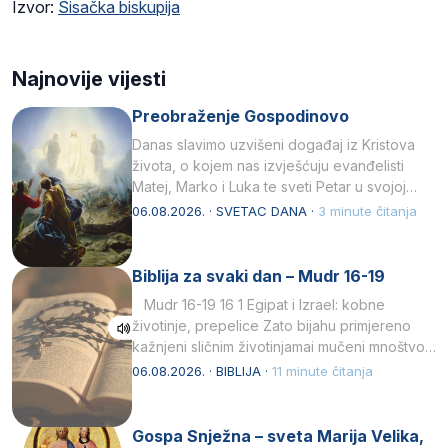
Izvor:
Sisačka biskupija
Najnovije vijesti
Preobraženje Gospodinovo
Danas slavimo uzvišeni događaj iz Kristova
života, o kojem nas izvješćuju evanđelisti
Matej, Marko i Luka te sveti Petar u svojoj
drugoj…
06.08.2026. · SVETAC DANA ·
3 minute čitanja
Biblija za svaki dan – Mudr 16-19
Mudr 16-19 16 1 Egipat i Izrael: kobne
životinje, prepelice Zato bijahu primjereno
kažnjeni sličnim životinjamai mučeni mnoštvom
kukaca.2 A narod…
06.08.2026. · BIBLIJA ·
11 minute čitanja
Gospa Snježna – sveta Marija Velika,