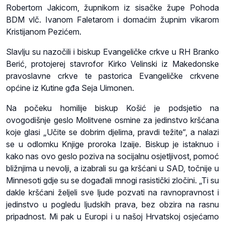
Robertom Jakicom, župnikom iz sisačke župe Pohoda
BDM vlč. Ivanom Faletarom i domaćim župnim vikarom
Kristijanom Pezićem.
Slavlju su nazočili i biskup Evangeličke crkve u RH Branko
Berić, protojerej stavrofor Kirko Velinski iz Makedonske
pravoslavne crkve te pastorica Evangeličke crkvene
općine iz Kutine gđa Seja Uimonen.
Na počeku homilije biskup Košić je podsjetio na
ovogodišnje geslo Molitvene osmine za jedinstvo kršćana
koje glasi „Učite se dobrim djelima, pravdi težite“, a nalazi
se u odlomku Knjige proroka Izaije. Biskup je istaknuo i
kako nas ovo geslo poziva na socijalnu osjetljivost, pomoć
bližnjima u nevolji, a izabrali su ga kršćani u SAD, točnije u
Minnesoti gdje su se događali mnogi rasistički zločini. „Ti su
dakle kršćani željeli sve ljude pozvati na ravnopravnost i
jedinstvo u pogledu ljudskih prava, bez obzira na rasnu
pripadnost. Mi pak u Europi i u našoj Hrvatskoj osjećamo