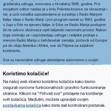
građanska udruga, osnovana u Hrvatskoj 1995. godine. Prvi
inicijativni odbor nastao je u krilu Pokreta krunice za obraćenje i
mir, a uoči osnutka uspostavljena je suradnja s Radio Marijom
Italije. Ideja o Radio Mariji i prvi program nastali su 1983. godine
u župi u Erbi na sjeveru Italije. Iz Erbe se Radio Marija postupno
širi te uskoro obuhvaća cijeli talijanski nacionalni prostor. Nakon
toga osnivaju se i uspostavljaju udruge i radijske postaje s
imenom Radio Marija u četrdesetak zemalja, počevši od Europe
pa do obiju Amerika i Afrike, sve do Filipina na azijskom
kontinentu.
Sve su nacionalne udruge utemeljene autonomno u svojim
zemljama, a međusobna su povezane preko krovne udruge
pod nazivom Svjetska obitelj Radio Marije (World Family of
Koristimo kolačiće!
Radio Maria). Svjetsku obitelj utemeljilo je sedam članica, među
kojima je i hrvatska Udruga Radio Marija.
Na našoj web stranici koristimo kolačiće kako bismo
osigurali osnovne funkcionalnosti i pravilno funkcioniranje
stranice. Klikom na "Prihvati sve" pristajete na korištenje
svih kolačića. Međutim, možete upravljati svojim
O nama
Radio
Program
Volonteri
Prijatelji
Kontakt
Pravila privatnosti
postavkama kolačića
kako biste dali kontrolirani pristanak.
Kolačići
Uvjeti korištenja