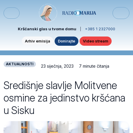
Skip to content
Skip to footer
Menu
Kršćanski glas u tvome domu
|
+385 1 2327000
Arhiv emisija
Donirajte
Video stream
AKTUALNOSTI
23 siječnja, 2023
7 minute čitanja
Središnje slavlje Molitvene
osmine za jedinstvo kršćana
u Sisku