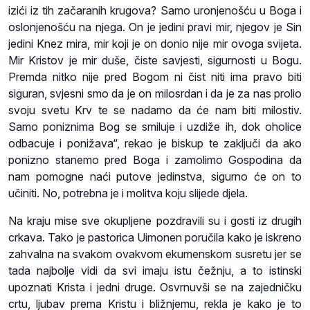
izići iz tih začaranih krugova? Samo uronjenošću u Boga i
oslonjenošću na njega. On je jedini pravi mir, njegov je Sin
jedini Knez mira, mir koji je on donio nije mir ovoga svijeta.
Mir Kristov je mir duše, čiste savjesti, sigurnosti u Bogu.
Premda nitko nije pred Bogom ni čist niti ima pravo biti
siguran, svjesni smo da je on milosrdan i da je za nas prolio
svoju svetu Krv te se nadamo da će nam biti milostiv.
Samo poniznima Bog se smiluje i uzdiže ih, dok oholice
odbacuje i ponižava“, rekao je biskup te zaključi da ako
ponizno stanemo pred Boga i zamolimo Gospodina da
nam pomogne naći putove jedinstva, sigurno će on to
učiniti. No, potrebna je i molitva koju slijede djela.
Na kraju mise sve okupljene pozdravili su i gosti iz drugih
crkava. Tako je pastorica Uimonen poručila kako je iskreno
zahvalna na svakom ovakvom ekumenskom susretu jer se
tada najbolje vidi da svi imaju istu čežnju, a to istinski
upoznati Krista i jedni druge. Osvrnuvši se na zajedničku
crtu, ljubav prema Kristu i bližnjemu, rekla je kako je to