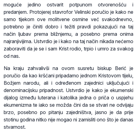
moguće jedino ostvarit potpunom otvorenošću i
predanjem. Protojerej stavrofor Velinski poručio je kako ne
samo tijekom ove molitvene osmine već svakodnevno,
potrebno je činiti dobro i težiti pravdi pokazujući na taj
način ljubav prema bližnjemu, a posebno prema onima
najranjivijima. Ustvrdio je i kako na taj način nikada nećemo
zaboraviti da je se i sam Krist rodio, trpio i umro za svakog
od nas.
Na kraju zahvalivši na ovom susretu biskup Berić je
poručio da kao kršćani pripadamo jednom Kristovom tijelu,
Božjem narodu, ali i određenom zajednici uključujući i
denominacijsku pripadnost. Ustvrdio je kako je ekumenski
dijalog između luterana i katolika jedna o priča o uspjehu
ekumenizma te iako se možda čini da se stvari ne odvijaju
brzo, posebno po pitanju zajedništva, jasno je da prije
stotinu godina nitko nije mogao ni zamisliti ono što je danas
stvarnost.