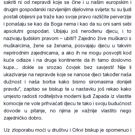
sakriti ni od nepravdi koje se čine i u našim europskim i
drugim gospodarski razvijenijim dijelovima svijeta: tu su ljudi
postali obijesni pa traže kao svoje pravo različite perverzije
i ponašaju se kao da Boga nema i kao da su oni sami sebi
apsolutni gospodari. Ubijaju još nerođenu djecu, i to
nazivaju ljudskim pravom – ubiti!? Zajedno žive muškarci s
muškarcima, žene sa ženama, posvajaju djecu u takvim
neprirodnim zajednicama, a ako ih ne mogu posvojiti kod
kuće odlaze i na druge kontinente da ih tamo doslovno
kupe… dokle se srozao čovjek bez savjesti! Nije li
ukazivanje na nepravde koje se nanose djeci također naša
dužnost i naša borba kako bismo siromasima donijeli
pravdu“, zapitao se biskup te u nastavku još rekao kako
umjesto radosti roditeljstva moderni ljudi Zapada iz vlastite
komocije ne vole prihvaćati djecu te tako i svoju budućnost
dovode u pitanje, no njima je važnije vlastito nego
zajedničko dobro.
Uz zloporabu moći u društvu i Crkvi biskup je spomenuo i