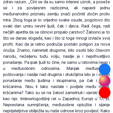
zdrav razum. „Čini se da su samo interesi uzrok, a poseže
se i za povijesnim razlozima, ali napasti jednu
međunarodno priznatu zemlju znači počiniti zločin protiv
mira. Zbog toga je to vrijedno svake osude, pogotovo što
svaki dan umiru nevini ljudi, čak i djeca. Radi čega, radi
nečijih apetita da se obnovi propalo carstvo? Žalosno je to
što se danas događa, kao i što iz toga mnogi izvlače svoj
profit. Kao da je ratno područje postalo poligon za nova
oružja. Znamo, nametati drugome, bilo osobi bilo čitavom
narodu, neželjenu tuđu volju, nasilje je i neprihvatljivo
ponašanje. Pa ipak ljudi to čine, ne samo u ratovima nego i
u međusobnim odnosima. Manjak međusobnog
poštovanja i nasilje nad drugima i drukčijima bilo je i ostalo
ponašanje među ljudima i skupinama, pa čak i među
kršćanima. Nisu li tako nastale i podjele među nama,
kršćanima? Tako su se na žalost zametnuli i vjerski ratovi,
kao npr. tridesetogodišnji rat u Zapadnoj Europi u 17. st.
Neprestana sumnjičenja, međusobne optužbe i sijanje
neprijateljstva obilježila su naše odnose kroz povijest. Kako