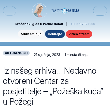
Skip to content
Skip to footer
Menu
Kršćanski glas u tvome domu
|
+385 1 2327000
Arhiv emisija
Donirajte
Video stream
AKTUALNOSTI
21 siječnja, 2023
1 minuta čitanja
Iz našeg arhiva… Nedavno
otvoreni Centar za
posjetitelje – „Požeška kuća“
u Požegi