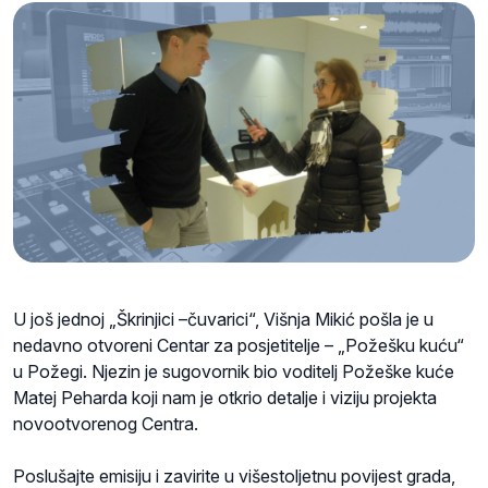
U još jednoj „Škrinjici –čuvarici“, Višnja Mikić pošla je u
nedavno otvoreni Centar za posjetitelje – „Požešku kuću“
u Požegi. Njezin je sugovornik bio voditelj Požeške kuće
Matej Peharda koji nam je otkrio detalje i viziju projekta
novootvorenog Centra.
Poslušajte emisiju i zavirite u višestoljetnu povijest grada,