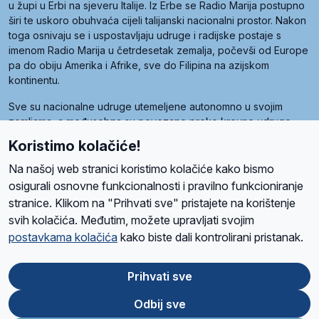
u župi u Erbi na sjeveru Italije. Iz Erbe se Radio Marija postupno
širi te uskoro obuhvaća cijeli talijanski nacionalni prostor. Nakon
toga osnivaju se i uspostavljaju udruge i radijske postaje s
imenom Radio Marija u četrdesetak zemalja, počevši od Europe
pa do obiju Amerika i Afrike, sve do Filipina na azijskom
kontinentu.
Sve su nacionalne udruge utemeljene autonomno u svojim
zemljama, a međusobna su povezane preko krovne udruge
pod nazivom Svjetska obitelj Radio Marije (World Family of
Koristimo kolačiće!
Radio Maria). Svjetsku obitelj utemeljilo je sedam članica, među
kojima je i hrvatska Udruga Radio Marija.
Na našoj web stranici koristimo kolačiće kako bismo
osigurali osnovne funkcionalnosti i pravilno funkcioniranje
stranice. Klikom na "Prihvati sve" pristajete na korištenje
svih kolačića. Međutim, možete upravljati svojim
O nama
Radio
Program
Volonteri
Prijatelji
Kontakt
Pravila privatnosti
postavkama kolačića
kako biste dali kontrolirani pristanak.
Kolačići
Uvjeti korištenja
Ova stranica je zaštićena Google reCAPTCHA sustavom
Prihvati sve
Odbij sve
App
Google
Store
Play