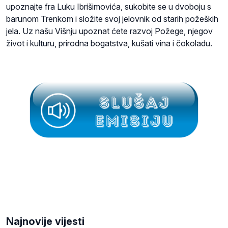
upoznajte fra Luku Ibrišimovića, sukobite se u dvoboju s
barunom Trenkom i složite svoj jelovnik od starih požeških
jela. Uz našu Višnju upoznat ćete razvoj Požege, njegov
život i kulturu, prirodna bogatstva, kušati vina i čokoladu.
Najnovije vijesti