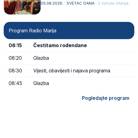
naziv, Sancta Maria…
05.08.2026. · SVETAC DANA ·
2 minute čitanja
Program Radio Marija
08:15
Čestitamo rođendane
08:20
Glazba
08:30
Vijesti, obavijesti i najava programa
08:45
Glazba
Pogledajte program