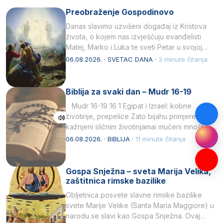
Preobraženje Gospodinovo
Danas slavimo uzvišeni događaj iz Kristova
života, o kojem nas izvješćuju evanđelisti
Matej, Marko i Luka te sveti Petar u svojoj
drugoj…
06.08.2026. · SVETAC DANA ·
3 minute čitanja
Biblija za svaki dan – Mudr 16-19
Mudr 16-19 16 1 Egipat i Izrael: kobne
životinje, prepelice Zato bijahu primjereno
kažnjeni sličnim životinjamai mučeni mnoštvom
kukaca.2 A narod…
06.08.2026. · BIBLIJA ·
11 minute čitanja
Gospa Snježna – sveta Marija Velika,
zaštitnica rimske bazilike
Obljetnica posvete slavne rimske bazilike
svete Marije Velike (Santa Maria Maggiore) u
narodu se slavi kao Gospa Snježna. Ovaj