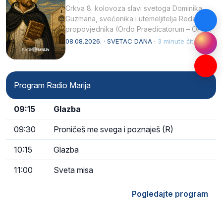
Crkva 8. kolovoza slavi svetoga Dominika
Guzmana, svećenika i utemeljitelja Reda
propovjednika (Ordo Praedicatorum – OP).
Svojim životom, dubokom ljubavlju prema
08.08.2026. · SVETAC DANA ·
3 minute čitanja
Kristu…
Program Radio Marija
09:15
Glazba
09:30
Proničeš me svega i poznaješ (R)
10:15
Glazba
11:00
Sveta misa
Pogledajte program