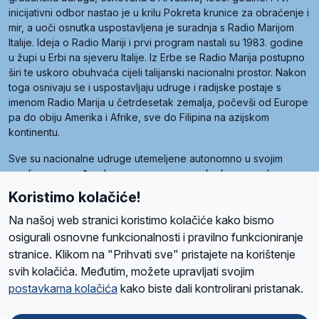
inicijativni odbor nastao je u krilu Pokreta krunice za obraćenje i
mir, a uoči osnutka uspostavljena je suradnja s Radio Marijom
Italije. Ideja o Radio Mariji i prvi program nastali su 1983. godine
u župi u Erbi na sjeveru Italije. Iz Erbe se Radio Marija postupno
širi te uskoro obuhvaća cijeli talijanski nacionalni prostor. Nakon
toga osnivaju se i uspostavljaju udruge i radijske postaje s
imenom Radio Marija u četrdesetak zemalja, počevši od Europe
pa do obiju Amerika i Afrike, sve do Filipina na azijskom
kontinentu.
Sve su nacionalne udruge utemeljene autonomno u svojim
zemljama, a međusobna su povezane preko krovne udruge
pod nazivom Svjetska obitelj Radio Marije (World Family of
Koristimo kolačiće!
Radio Maria). Svjetsku obitelj utemeljilo je sedam članica, među
kojima je i hrvatska Udruga Radio Marija.
Na našoj web stranici koristimo kolačiće kako bismo
osigurali osnovne funkcionalnosti i pravilno funkcioniranje
stranice. Klikom na "Prihvati sve" pristajete na korištenje
svih kolačića. Međutim, možete upravljati svojim
O nama
Radio
Program
Volonteri
Prijatelji
Kontakt
Pravila privatnosti
postavkama kolačića
kako biste dali kontrolirani pristanak.
Kolačići
Uvjeti korištenja
Ova stranica je zaštićena Google reCAPTCHA sustavom