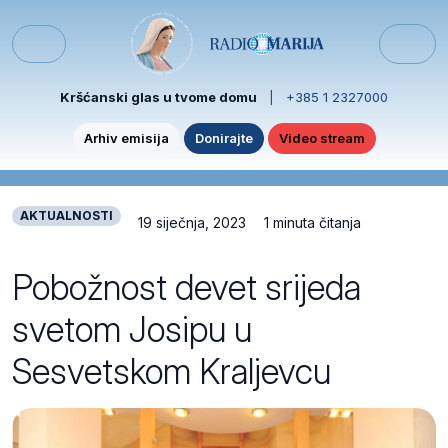
Skip to content
Skip to footer
Menu
Kršćanski glas u tvome domu
|
+385 1 2327000
Arhiv emisija
Donirajte
Video stream
AKTUALNOSTI
19 siječnja, 2023
1 minuta čitanja
Pobožnost devet srijeda
svetom Josipu u
Sesvetskom Kraljevcu