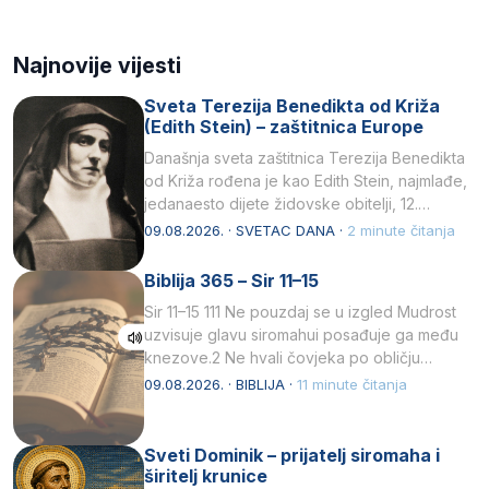
Najnovije vijesti
Sveta Terezija Benedikta od Križa
(Edith Stein) – zaštitnica Europe
Današnja sveta zaštitnica Terezija Benedikta
od Križa rođena je kao Edith Stein, najmlađe,
jedanaesto dijete židovske obitelji, 12.
listopada 1891, u Wrocławu…
09.08.2026. · SVETAC DANA ·
2 minute čitanja
Biblija 365 – Sir 11–15
Sir 11–15 111 Ne pouzdaj se u izgled Mudrost
uzvisuje glavu siromahui posađuje ga među
knezove.2 Ne hvali čovjeka po obličju
njegovui…
09.08.2026. · BIBLIJA ·
11 minute čitanja
Sveti Dominik – prijatelj siromaha i
širitelj krunice