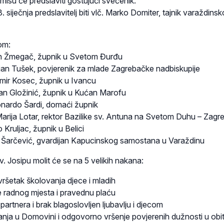
misu će predslaviti gostujući svećenik.
8. siječnja predslavitelj biti vlč. Marko Domiter, tajnik varaždins
om:
van Žmegač, župnik u Svetom Đurđu
stijan Tušek, povjerenik za mlade Zagrebačke nadbiskupije
omir Kosec, župnik u Ivancu
ran Gložinić, župnik u Kućan Marofu
eonardo Šardi, domaći župnik
Marija Lotar, rektor Bazilike sv. Antuna na Svetom Duhu – Zagr
o Kruljac, župnik u Belici
jo Šarčević, gvardijan Kapucinskog samostana u Varaždinu
v. Josipu molit će se na 5 velikih nakana:
ršetak školovanja djece i mladih
 radnog mjesta i pravednu plaću
artnera i brak blagoslovljen ljubavlju i djecom
ja u Domovini i odgovorno vršenje povjerenih dužnosti u obite