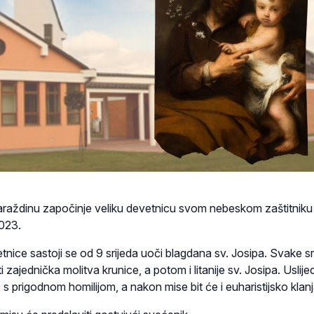
araždinu započinje veliku devetnicu svom nebeskom zaštitniku
2023.
nice sastoji se od 9 srijeda uoči blagdana sv. Josipa. Svake sr
ti zajednička molitva krunice, a potom i litanije sv. Josipa. Uslije
s prigodnom homilijom, a nakon mise bit će i euharistijsko klanj