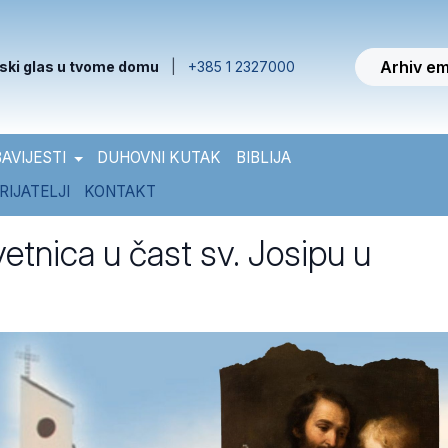
Arhiv em
ski glas u tvome domu
|
+385 1 2327000
AVIJESTI
DUHOVNI KUTAK
BIBLIJA
RIJATELJI
KONTAKT
etnica u čast sv. Josipu u