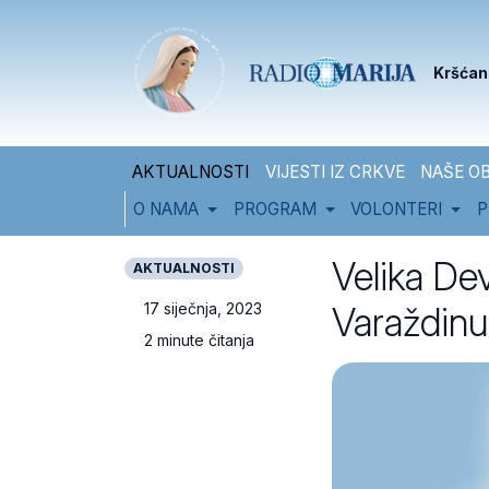
Skip to content
Skip to footer
Kršćan
AKTUALNOSTI
VIJESTI IZ CRKVE
NAŠE OB
O NAMA
PROGRAM
VOLONTERI
P
Velika Dev
AKTUALNOSTI
Varaždinu
17 siječnja, 2023
2 minute čitanja