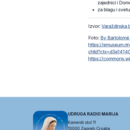
zajednici i Dom
za blagu i svetu
Izvor:
Varaždinska b
Foto:
By Bartolomé 
https://emuseum.ri
child?ctx=d3e1414
https://commons.w
UDRUGA RADIO MARIJA
Kameniti stol 11
10000 Zagreb Croatia