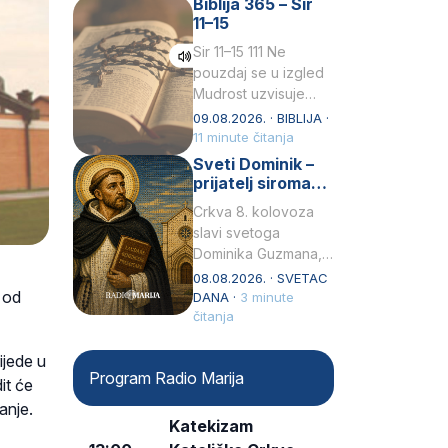
Biblija 365 – Sir
židovske obitelji, 12.
11–15
listopada 1891, u
Wrocławu…
Sir 11–15 111 Ne
pouzdaj se u izgled
Mudrost uzvisuje
glavu siromahui
09.08.2026. · BIBLIJA ·
posađuje ga među
11 minute čitanja
knezove.2 Ne hvali
Sveti Dominik –
čovjeka po obličju
prijatelj siromaha
njegovui…
i širitelj krunice
Crkva 8. kolovoza
slavi svetoga
Dominika Guzmana,
svećenika i
08.08.2026. · SVETAC
 od
utemeljitelja Reda
DANA ·
3 minute
propovjednika (Ordo
čitanja
Praedicatorum – OP).
Svojim životom,
ijede u
Program Radio Marija
dubokom ljubavlju
dit će
prema Kristu…
anje.
Katekizam