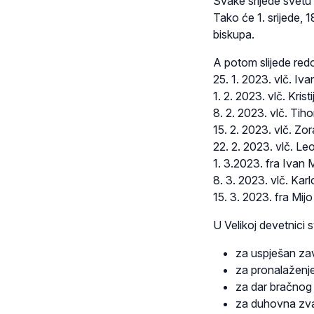
Svake srijede svetu 
Tako će 1. srijede, 1
biskupa.
A potom slijede red
25. 1. 2023. vlč. I
1. 2. 2023. vlč. Kri
8. 2. 2023. vlč. Tih
15. 2. 2023. vlč. Zo
22. 2. 2023. vlč. L
1. 3.2023. fra Ivan 
8. 3. 2023. vlč. Karl
15. 3. 2023. fra Mi
U Velikoj devetnici s
za uspješan zav
za pronalaženje
za dar bračnog p
za duhovna zvan