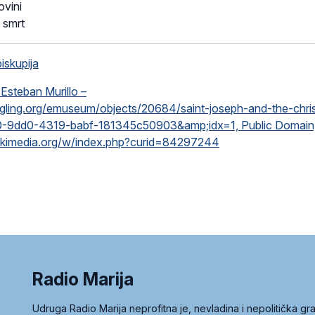
ovini
 smrt
iskupija
Esteban Murillo –
ngling.org/emuseum/objects/20684/saint-joseph-and-the-chris
0-9dd0-4319-babf-181345c50903&amp;idx=1, Public Domain
ikimedia.org/w/index.php?curid=84297244
Radio Marija
Udruga Radio Marija neprofitna je, nevladina i nepolitička 