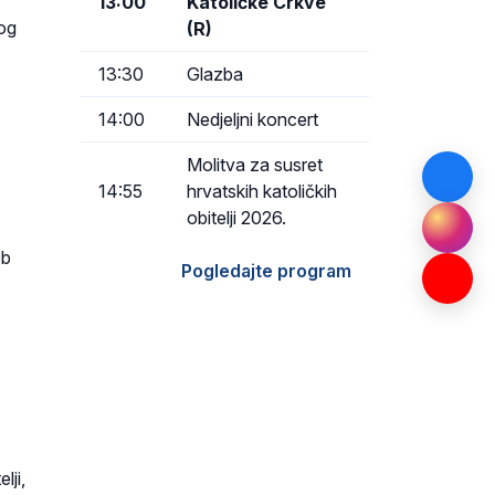
13:00
Katoličke Crkve
kog
(R)
13:30
Glazba
14:00
Nedjeljni koncert
Molitva za susret
14:55
hrvatskih katoličkih
obitelji 2026.
eb
Pogledajte program
lji,