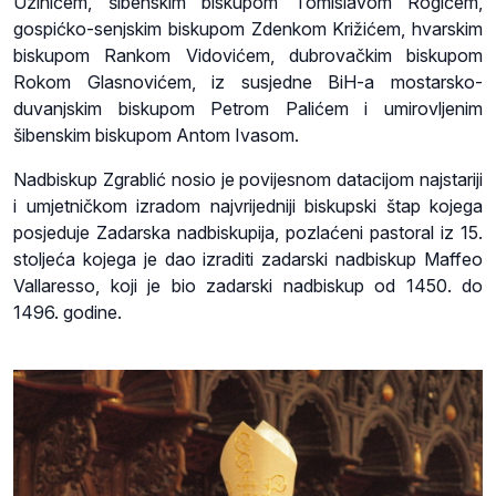
Uzinićem, šibenskim biskupom Tomislavom Rogićem,
gospićko-senjskim biskupom Zdenkom Križićem, hvarskim
biskupom Rankom Vidovićem, dubrovačkim biskupom
Rokom Glasnovićem, iz susjedne BiH-a mostarsko-
duvanjskim biskupom Petrom Palićem i umirovljenim
šibenskim biskupom Antom Ivasom.
Nadbiskup Zgrablić nosio je povijesnom datacijom najstariji
i umjetničkom izradom najvrijedniji biskupski štap kojega
posjeduje Zadarska nadbiskupija, pozlaćeni pastoral iz 15.
stoljeća kojega je dao izraditi zadarski nadbiskup Maffeo
Vallaresso, koji je bio zadarski nadbiskup od 1450. do
1496. godine.