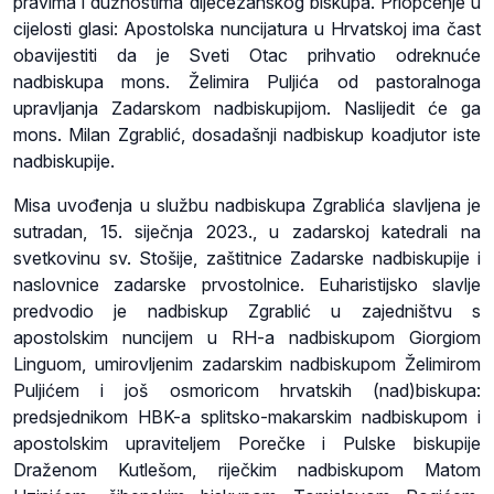
pravima i dužnostima dijecezanskog biskupa. Priopćenje u
cijelosti glasi: Apostolska nuncijatura u Hrvatskoj ima čast
obavijestiti da je Sveti Otac prihvatio odreknuće
nadbiskupa mons. Želimira Puljića od pastoralnoga
upravljanja Zadarskom nadbiskupijom. Naslijedit će ga
mons. Milan Zgrablić, dosadašnji nadbiskup koadjutor iste
nadbiskupije.
Misa uvođenja u službu nadbiskupa Zgrablića slavljena je
sutradan, 15. siječnja 2023., u zadarskoj katedrali na
svetkovinu sv. Stošije, zaštitnice Zadarske nadbiskupije i
naslovnice zadarske prvostolnice. Euharistijsko slavlje
predvodio je nadbiskup Zgrablić u zajedništvu s
apostolskim nuncijem u RH-a nadbiskupom Giorgiom
Linguom, umirovljenim zadarskim nadbiskupom Želimirom
Puljićem i još osmoricom hrvatskih (nad)biskupa:
predsjednikom HBK-a splitsko-makarskim nadbiskupom i
apostolskim upraviteljem Porečke i Pulske biskupije
Draženom Kutlešom, riječkim nadbiskupom Matom