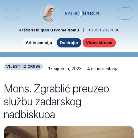
Skip to content
Skip to footer
Menu
Kršćanski glas u tvome domu
|
+385 1 2327000
Arhiv emisija
Donirajte
Video stream
VIJESTI IZ CRKVE
17 siječnja, 2023
4 minute čitanja
Mons. Zgrablić preuzeo
službu zadarskog
nadbiskupa