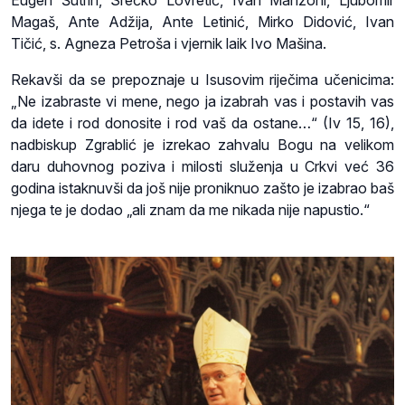
Eugen Šutrin, Srećko Lovretić, Ivan Manzoni, Ljubomir
Magaš, Ante Adžija, Ante Letinić, Mirko Didović, Ivan
Tičić, s. Agneza Petroša i vjernik laik Ivo Mašina.
Rekavši da se prepoznaje u Isusovim riječima učenicima:
„Ne izabraste vi mene, nego ja izabrah vas i postavih vas
da idete i rod donosite i rod vaš da ostane…“ (Iv 15, 16),
nadbiskup Zgrablić je izrekao zahvalu Bogu na velikom
daru duhovnog poziva i milosti služenja u Crkvi već 36
godina istaknuvši da još nije proniknuo zašto je izabrao baš
njega te je dodao „ali znam da me nikada nije napustio.“