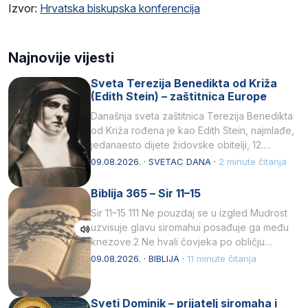
Izvor:
Hrvatska biskupska konferencija
Najnovije vijesti
Sveta Terezija Benedikta od Križa
(Edith Stein) – zaštitnica Europe
Današnja sveta zaštitnica Terezija Benedikta
od Križa rođena je kao Edith Stein, najmlađe,
jedanaesto dijete židovske obitelji, 12.
listopada 1891, u Wrocławu…
09.08.2026. · SVETAC DANA ·
2 minute čitanja
Biblija 365 – Sir 11–15
Sir 11–15 111 Ne pouzdaj se u izgled Mudrost
uzvisuje glavu siromahui posađuje ga među
knezove.2 Ne hvali čovjeka po obličju
njegovui…
09.08.2026. · BIBLIJA ·
11 minute čitanja
Sveti Dominik – prijatelj siromaha i