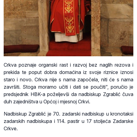
Crkva poznaje organski rast i razvoj bez naglih rezova i
prekida te poput dobra domaćina iz svoje riznice iznosi
staro i novo. Crkva nije s nama započela, niti će s nama
završiti. Stoga moramo učiti i dati se poučiti“, poručio je
predsjednik HBK-a poželjevši da nadbiskup Zgrablić čuva
duh zajedništva u Općoj i mjesnoj Crkvi.
Nadbiskup Zgrablić je 70. zadarski nadbiskup u kronotaksi
zadarskih nadbiskupa i 114. pastir u 17 stoljeća Zadarske
Crkve.