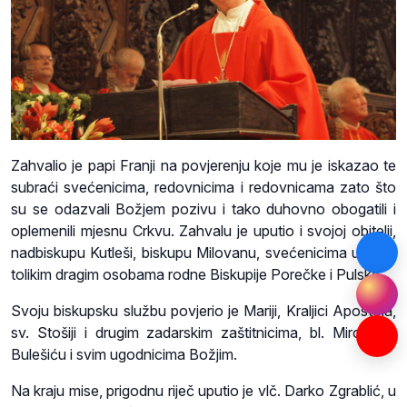
Zahvalio je papi Franji na povjerenju koje mu je iskazao te
subraći svećenicima, redovnicima i redovnicama zato što
su se odazvali Božjem pozivu i tako duhovno obogatili i
oplemenili mjesnu Crkvu. Zahvalu je uputio i svojoj obitelji,
nadbiskupu Kutleši, biskupu Milovanu, svećenicima u Istri i
tolikim dragim osobama rodne Biskupije Porečke i Pulske.
Svoju biskupsku službu povjerio je Mariji, Kraljici Apostola,
sv. Stošiji i drugim zadarskim zaštitnicima, bl. Miroslavu
Bulešiću i svim ugodnicima Božjim.
Na kraju mise, prigodnu riječ uputio je vlč. Darko Zgrablić, u