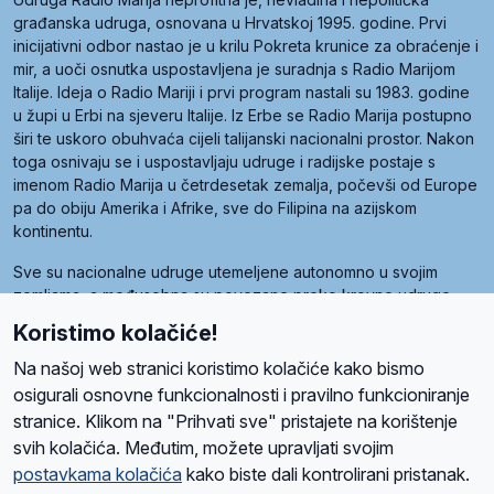
građanska udruga, osnovana u Hrvatskoj 1995. godine. Prvi
inicijativni odbor nastao je u krilu Pokreta krunice za obraćenje i
mir, a uoči osnutka uspostavljena je suradnja s Radio Marijom
Italije. Ideja o Radio Mariji i prvi program nastali su 1983. godine
u župi u Erbi na sjeveru Italije. Iz Erbe se Radio Marija postupno
širi te uskoro obuhvaća cijeli talijanski nacionalni prostor. Nakon
toga osnivaju se i uspostavljaju udruge i radijske postaje s
imenom Radio Marija u četrdesetak zemalja, počevši od Europe
pa do obiju Amerika i Afrike, sve do Filipina na azijskom
kontinentu.
Sve su nacionalne udruge utemeljene autonomno u svojim
zemljama, a međusobna su povezane preko krovne udruge
pod nazivom Svjetska obitelj Radio Marije (World Family of
Koristimo kolačiće!
Radio Maria). Svjetsku obitelj utemeljilo je sedam članica, među
kojima je i hrvatska Udruga Radio Marija.
Na našoj web stranici koristimo kolačiće kako bismo
osigurali osnovne funkcionalnosti i pravilno funkcioniranje
stranice. Klikom na "Prihvati sve" pristajete na korištenje
svih kolačića. Međutim, možete upravljati svojim
O nama
Radio
Program
Volonteri
Prijatelji
Kontakt
Pravila privatnosti
postavkama kolačića
kako biste dali kontrolirani pristanak.
Kolačići
Uvjeti korištenja