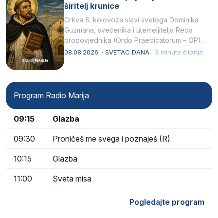
širitelj krunice
Crkva 8. kolovoza slavi svetoga Dominika
Guzmana, svećenika i utemeljitelja Reda
propovjednika (Ordo Praedicatorum – OP).
Svojim životom, dubokom ljubavlju prema
08.08.2026. · SVETAC DANA ·
3 minute čitanja
Kristu…
Program Radio Marija
09:15
Glazba
09:30
Proničeš me svega i poznaješ (R)
10:15
Glazba
11:00
Sveta misa
Pogledajte program