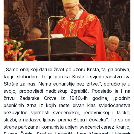
„Samo onaj koji daruje život po uzoru Krista, taj ga dobiva,
taj je slobodan. To je poruka Krista i svjedočanstvo sv.
Stošije za nas. Nema euharistije bez žrtve.“, poručio je u
svojoj propovijedi nadbiskup Zgrablić. Podsjetio je i na
žrtvu Zadarske Crkve iz 1940.-ih godina, „plodnih
pšeničnih zrna iz kojih raste divan klas svjedočanstva
bezuvjetne vjernosti svećeničkoj, redovničkoj i laičkoj
službi, a nadasve ljubavi prema Bogu i čovjeku“. To su od
strane partizana i komunista ubijeni svećenici Janez Kranjc,